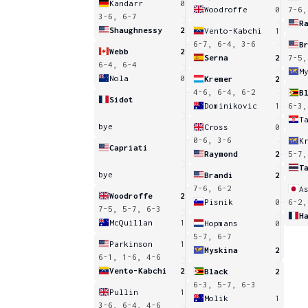
Kandarr
0
Woodroffe
0
7-6,
3-6, 6-7
R
Shaughnessy
2
Vento-Kabchi
1
6-7, 6-4, 3-6
B
Webb
2
Serna
2
7-5,
6-4, 6-4
M
Nola
0
Kremer
2
4-6, 6-4, 6-2
B
Sidot
Dominikovic
1
6-3,
T
bye
Cross
0
0-6, 3-6
Capriati
Raymond
2
5-7,
T
bye
Brandi
2
7-6, 6-2
A
Woodroffe
2
Pisnik
0
6-2,
7-5, 5-7, 6-3
H
McQuillan
1
Hopmans
0
5-7, 6-7
Parkinson
1
Myskina
2
6-1, 1-6, 4-6
Vento-Kabchi
2
Black
2
6-3, 5-7, 6-3
Pullin
1
Molik
1
3-6, 6-4, 4-6