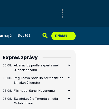
urnajů
Soutěž
Přihlášení
Expres zprávy
06.08.
Alcaraz by podle experta měl
ukončit sezonu
06.08.
Pegulaová nadělila přemožitelce
Siniakové kanára
06.08.
Fils nedal šanci Navonemu
06.08.
Šwiateková v Torontu smetla
Golubicovou