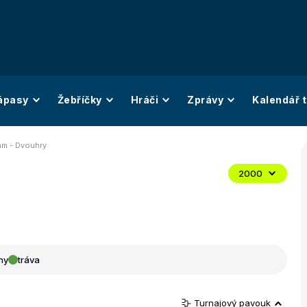
ápasy
Žebříčky
Hráči
Zprávy
Kalendář t
am - Dvouhry
2000
ny
tráva
Turnajový pavouk