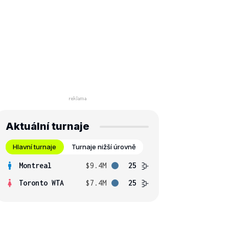
Aktuální turnaje
Hlavní turnaje
Turnaje nižší úrovně
Montreal
$9.4M
25
Toronto WTA
$7.4M
25