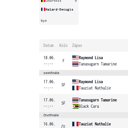
Courtois
0
Halard-Decugis
bye
Datum
Kolo
Zápas
18.06.
Raymond Lisa
F
--:--
Tanasugarn Tamarine
semifinále
17.06.
Raymond Lisa
SF
--:--
Tauziat Nathalie
17.06.
Tanasugarn Tamarine
SF
--:--
Black Cara
čtvrtfinále
16.06.
Tauziat Nathalie
ČF