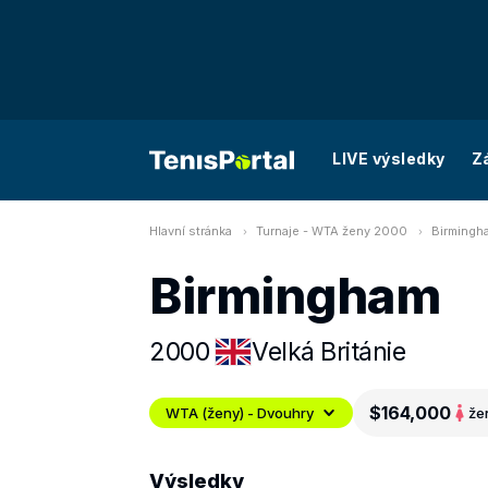
LIVE výsledky
Z
Hlavní stránka
Turnaje - WTA ženy 2000
Birmingh
Birmingham
2000
Velká Británie
$164,000
WTA (ženy) - Dvouhry
že
Výsledky