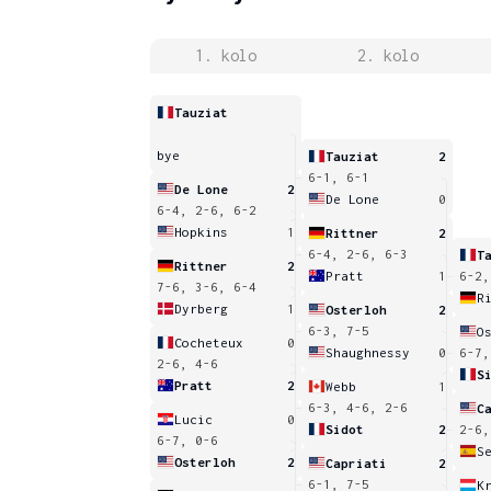
1. kolo
2. kolo
Tauziat
bye
Tauziat
2
6-1, 6-1
De Lone
2
De Lone
0
6-4, 2-6, 6-2
Hopkins
1
Rittner
2
6-4, 2-6, 6-3
T
Rittner
2
Pratt
1
6-2,
7-6, 3-6, 6-4
R
Dyrberg
1
Osterloh
2
6-3, 7-5
O
Cocheteux
0
Shaughnessy
0
6-7,
2-6, 4-6
S
Pratt
2
Webb
1
6-3, 4-6, 2-6
C
Lucic
0
Sidot
2
2-6,
6-7, 0-6
S
Osterloh
2
Capriati
2
6-1, 7-5
K