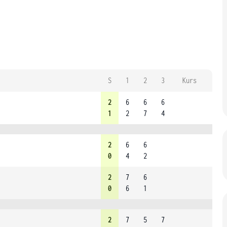
S
1
2
3
Kurs
2
6
6
6
1
2
7
4
2
6
6
0
4
2
2
7
6
0
6
1
2
7
5
7