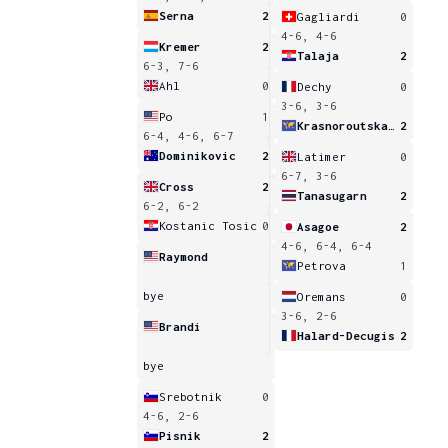
Serna
2
Gagliardi
0
4-6, 4-6
Kremer
2
Talaja
2
6-3, 7-6
Ahl
0
Dechy
0
3-6, 3-6
Po
1
Krasnoroutskaya
2
6-4, 4-6, 6-7
Dominikovic
2
Latimer
0
6-7, 3-6
Cross
2
Tanasugarn
2
6-2, 6-2
Kostanic Tosic
0
Asagoe
2
4-6, 6-4, 6-4
Raymond
Petrova
1
bye
Oremans
0
3-6, 2-6
Brandi
Halard-Decugis
2
bye
Srebotnik
0
4-6, 2-6
Pisnik
2