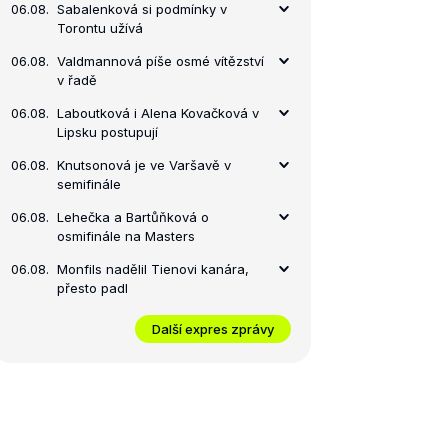
06.08.
Sabalenková si podmínky v
Torontu užívá
finále
06.08.
Valdmannová píše osmé vítězství
v řadě
06.08.
Laboutková i Alena Kovačková v
Lipsku postupují
06.08.
Knutsonová je ve Varšavě v
semifinále
06.08.
Lehečka a Bartůňková o
osmifinále na Masters
06.08.
Monfils nadělil Tienovi kanára,
přesto padl
Další expres zprávy