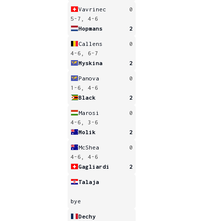
Vavrinec
0
5-7, 4-6
Hopmans
2
Callens
0
4-6, 6-7
Myskina
2
Panova
0
1-6, 4-6
Black
2
Marosi
0
4-6, 3-6
Molik
2
McShea
0
4-6, 4-6
Gagliardi
2
Talaja
bye
Dechy