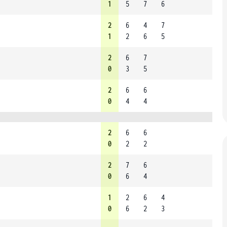
1
5
7
6
2
6
4
7
1
2
6
5
2
6
7
0
3
5
2
6
6
0
4
4
2
6
6
0
2
2
2
7
6
0
6
4
1
2
6
4
0
6
2
3