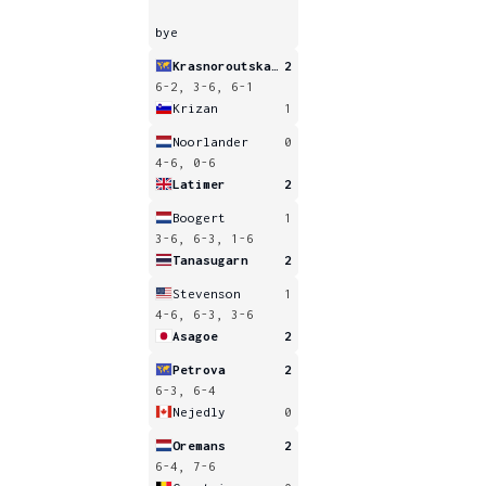
bye
Krasnoroutskaya
2
6-2, 3-6, 6-1
Krizan
1
Noorlander
0
4-6, 0-6
Latimer
2
Boogert
1
3-6, 6-3, 1-6
Tanasugarn
2
Stevenson
1
4-6, 6-3, 3-6
Asagoe
2
Petrova
2
6-3, 6-4
Nejedly
0
Oremans
2
6-4, 7-6