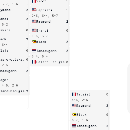
Sidot
1
 5-7, 1-6
aymond
2
Capriati
1
2-6, 6-4, 5-7
randi
2
Raymond
2
 6-2
yskina
0
Brandi
0
3-6, 5-7
lack
2
Black
2
 6-4
alaja
0
Tanasugarn
2
6-4, 6-4
Krasnoroutskaya
0
Halard-Decugis
0
 2-6
anasugarn
2
sagoe
1
 4-6, 2-6
alard-Decugis
2
Tauziat
0
4-6, 2-6
Raymond
2
Black
0
6-7, 1-6
Tanasugarn
2