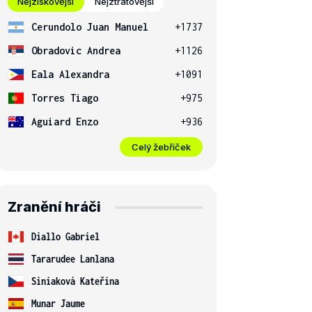
Nejziskovější
Nejztrátovější
Cerundolo Juan Manuel
+1737
Obradovic Andrea
+1126
Eala Alexandra
+1091
Torres Tiago
+975
Aguiard Enzo
+936
Celý žebříček
Zranění hráči
Diallo Gabriel
Tararudee Lanlana
Siniaková Kateřina
Munar Jaume