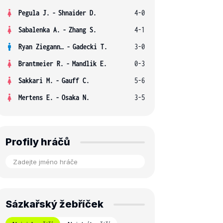
Pegula J.
-
Shnaider D.
4-0
Sabalenka A.
-
Zhang S.
4-1
Ryan Ziegann S.
-
Gadecki T.
3-0
Brantmeier R.
-
Mandlik E.
0-3
Sakkari M.
-
Gauff C.
5-6
Mertens E.
-
Osaka N.
3-5
Profily hráčů
Sázkařský žebříček