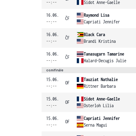
--:--
Sidot Anne-Gaelle
16.06.
Raymond Lisa
ČF
--:--
Capriati Jennifer
16.06.
Black Cara
ČF
--:--
Brandi Kristina
16.06.
Tanasugarn Tamarine
ČF
--:--
Halard-Decugis Julie
osmifinále
15.06.
Tauziat Nathalie
OF
--:--
Rittner Barbara
15.06.
Sidot Anne-Gaelle
OF
--:--
Osterloh Lilia
15.06.
Capriati Jennifer
OF
--:--
Serna Magui