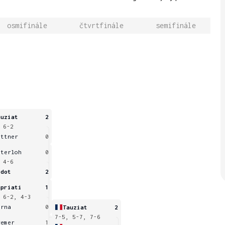
osmifinále
čtvrtfinále
semifinále
auziat
2
 6-2
ittner
0
sterloh
0
 4-6
idot
2
apriati
1
 6-2, 4-3
erna
0
Tauziat
2
7-5, 5-7, 7-6
remer
1