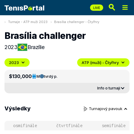
Turnaje - ATP muži 2023
Brasília challenger - Čtyřhry
Brasília challenger
2023
Brazílie
2023
ATP (muži) - Čtyřhry
$130,000
M
tvrdý p.
Info o turnaji
Výsledky
Turnajový pavouk
osmifinále
čtvrtfinále
semifinále