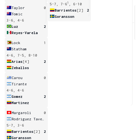
1
5-7, 7-6
, 6-10
Taylor
0
Barrientos
[2]
2
Tomic
Goransson
3-6, 4-6
3
6
Luz
2
Reyes-Varela
Lock
1
Statham
4-6, 7-5, 8-10
Arias
[4]
2
Zeballos
Carou
0
Tirante
4-6, 4-6
Gomez
2
Martinez
Margaroli
0
Rodriguez Taverna
5-7, 3-6
Barrientos
[2]
2
Goransson