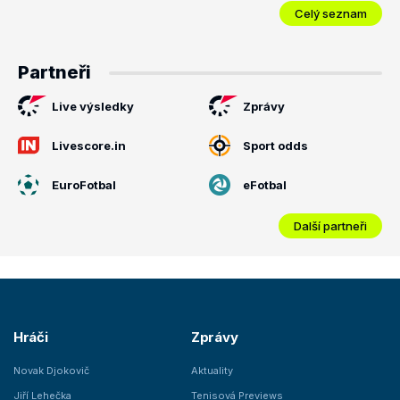
Celý seznam
Partneři
Live výsledky
Zprávy
Livescore.in
Sport odds
EuroFotbal
eFotbal
Další partneři
Hráči
Zprávy
Novak Djokovič
Aktuality
Jiří Lehečka
Tenisová Previews