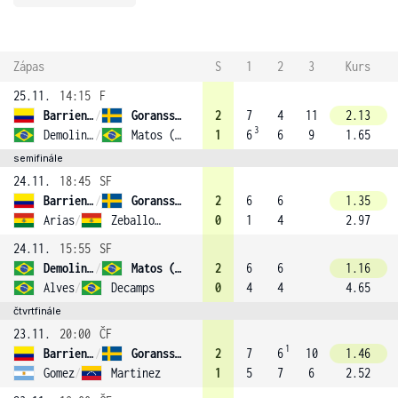
Zápas
S
1
2
3
Kurs
25.11.
14:15
F
Barrientos
/
Goransson (2)
2
7
4
11
2.13
3
Demoliner
/
Matos (1)
1
6
6
9
1.65
semifinále
24.11.
18:45
SF
Barrientos
/
Goransson (2)
2
6
6
1.35
Arias
/
Zeballos (4)
0
1
4
2.97
24.11.
15:55
SF
Demoliner
/
Matos (1)
2
6
6
1.16
Alves
/
Decamps
0
4
4
4.65
čtvrtfinále
23.11.
20:00
ČF
1
Barrientos
/
Goransson (2)
2
7
6
10
1.46
Gomez
/
Martinez
1
5
7
6
2.52