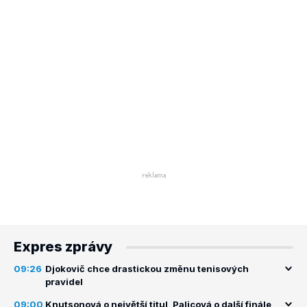
Expres zprávy
09:26
Djokovič chce drastickou změnu tenisových
pravidel
09:00
Knutsonová o největší titul, Palicová o další finále