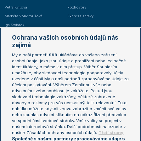
Petra Kvitová
Rozhovory
Markéta Vondroušová
Express zprávy
Iga Swiatek
Marie Bouzková
Ochrana vašich osobních údajů nás
Žebříčky
Kalendář turnajů
zajímá
My a naši partneři
999
ukládáme do vašeho zařízení
Žebříček ATP (muži)
Australian Open
osobní údaje, jako jsou údaje o prohlížení nebo jedinečné
Žebříček WTA (ženy)
French Open
identifikátory, a máme k nim přístup. Výběr Souhlasím
umožňuje, aby sledovací technologie podporovaly účely
Sázkařský žebříček
Wimbledon
uvedené v části My a naši partneři zpracováváme údaje za
US Open
účelem poskytování. Výběrem Zamítnout vše nebo
odvoláním svého souhlasu je zakážete. Pokud jsou
Turnaj mistrů
sledovací technologie zakázány, některé zobrazené
Turnaj mistryň
obsahy a reklamy pro vás nemusí být tolik relevantní. Tuto
Aktualní trendy
nabídku můžete kdykoli znovu zobrazit a změnit své volby
nebo souhlas odvolat kliknutím na odkaz Řízení předvoleb
ve spodní části webové stránky. Vaše volby se projeví v
Fotbalové přestupy
našem Internetová stránka. Další podrobnosti naleznete v
Livesport Daily
našich Zásadách ochrany osobních údajů.
Třetí strany
Společně s našimi partnery zpracováváme údaje s
LS Prague Open