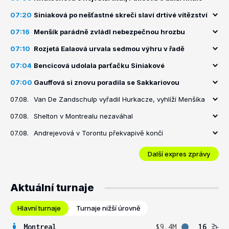
07:20
Siniaková po nešťastné skreči slaví drtivé vítězství
07:16
Menšík parádně zvládl nebezpečnou hrozbu
07:10
Rozjetá Ealaová urvala sedmou výhru v řadě
07:04
Bencicová udolala parťačku Siniakové
07:00
Gauffová si znovu poradila se Sakkariovou
07.08.
Van De Zandschulp vyřadil Hurkacze, vyhlíží Menšíka
07.08.
Shelton v Montrealu nezaváhal
07.08.
Andrejevová v Torontu překvapivě končí
Další expres zprávy
Aktuální turnaje
Hlavní turnaje
Turnaje nižší úrovně
Montreal
$9.4M
16