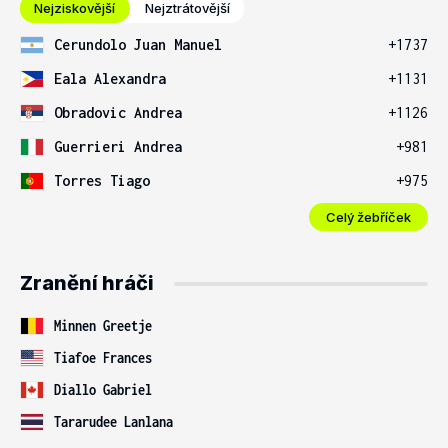
Nejziskovější
Nejztrátovější
Cerundolo Juan Manuel
+1737
Eala Alexandra
+1131
Obradovic Andrea
+1126
Guerrieri Andrea
+981
Torres Tiago
+975
Celý žebříček
Zranění hráči
Minnen Greetje
Tiafoe Frances
Diallo Gabriel
Tararudee Lanlana