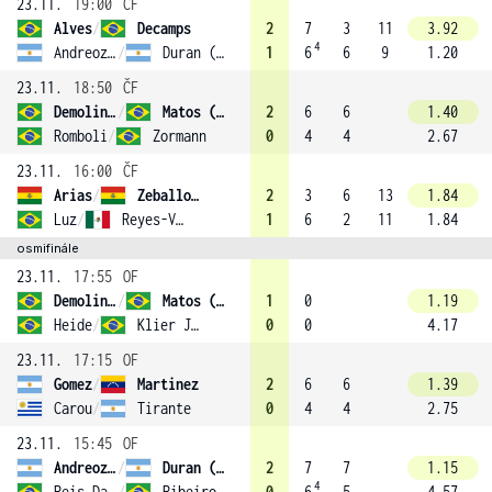
23.11.
19:00
ČF
Alves
/
Decamps
2
7
3
11
3.92
4
Andreozzi
/
Duran (3)
1
6
6
9
1.20
23.11.
18:50
ČF
Demoliner
/
Matos (1)
2
6
6
1.40
Romboli
/
Zormann
0
4
4
2.67
23.11.
16:00
ČF
Arias
/
Zeballos (4)
2
3
6
13
1.84
Luz
/
Reyes-Varela
1
6
2
11
1.84
osmifinále
23.11.
17:55
OF
Demoliner
/
Matos (1)
1
0
1.19
Heide
/
Klier Junior
0
0
4.17
23.11.
17:15
OF
Gomez
/
Martinez
2
6
6
1.39
Carou
/
Tirante
0
4
4
2.75
23.11.
15:45
OF
Andreozzi
/
Duran (3)
2
7
7
1.15
4
Reis Da Silva
/
Ribeiro
0
6
5
4.57