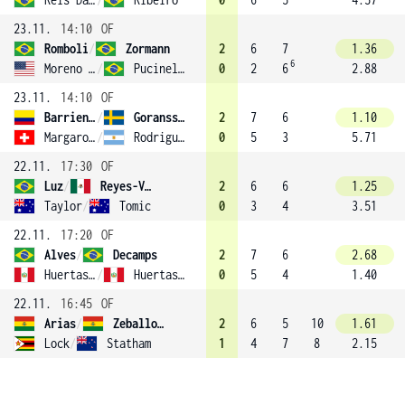
23.11.
14:10
OF
Romboli
/
Zormann
2
6
7
1.36
6
Moreno De Alboran
/
Pucinelli De Almeida
0
2
6
2.88
23.11.
14:10
OF
Barrientos
/
Goransson (2)
2
7
6
1.10
Margaroli
/
Rodriguez Taverna
0
5
3
5.71
22.11.
17:30
OF
Luz
/
Reyes-Varela
2
6
6
1.25
Taylor
/
Tomic
0
3
4
3.51
22.11.
17:20
OF
Alves
/
Decamps
2
7
6
2.68
Huertas Del Pino
/
Huertas Del Pino
0
5
4
1.40
22.11.
16:45
OF
Arias
/
Zeballos (4)
2
6
5
10
1.61
Lock
/
Statham
1
4
7
8
2.15