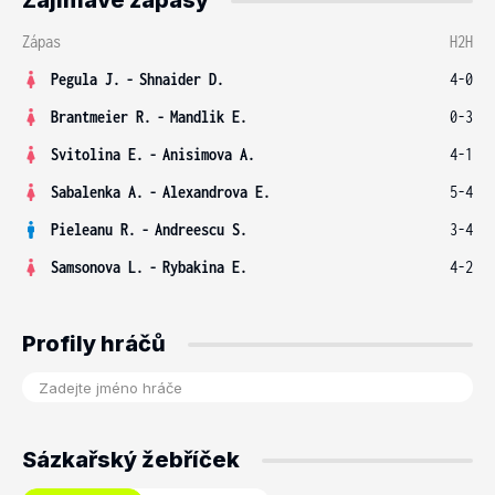
Zajímavé zápasy
Zápas
H2H
Pegula J.
-
Shnaider D.
4-0
Brantmeier R.
-
Mandlik E.
0-3
Svitolina E.
-
Anisimova A.
4-1
Sabalenka A.
-
Alexandrova E.
5-4
Pieleanu R.
-
Andreescu S.
3-4
Samsonova L.
-
Rybakina E.
4-2
Profily hráčů
Sázkařský žebříček