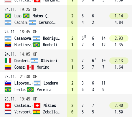
24.11.
19:25
OF
Luz
/
Matos (1)
2
6
6
1.14
Cachin
/
Cerundolo
0
4
2
4.84
24.11.
18:45
OF
5
Casanova
/
Rodriguez Taverna
2
6
6
14
2.93
Martinez
/
Romboli (2)
1
7
4
12
1.35
24.11.
14:05
OF
3
Darderi
/
Olivieri
2
7
6
10
2.13
Gomez
/
Merino
1
5
7
7
1.64
23.11.
21:30
OF
Lipovsek Puches
/
Londero
2
3
6
11
Leite
/
Pereira
1
6
3
9
23.11.
19:45
OF
Castelnuovo
/
Nikles
2
7
7
2.40
Vervoort
/
Zeballos (4)
0
5
5
1.50