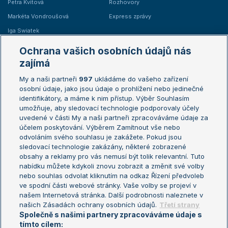
Petra Kvitová
Rozhovory
Markéta Vondroušová
Express zprávy
Iga Swiatek
Marie Bouzková
Ochrana vašich osobních údajů nás
Žebříčky
Kalendář turnajů
zajímá
My a naši partneři
997
ukládáme do vašeho zařízení
Žebříček ATP (muži)
Australian Open
osobní údaje, jako jsou údaje o prohlížení nebo jedinečné
Žebříček WTA (ženy)
French Open
identifikátory, a máme k nim přístup. Výběr Souhlasím
umožňuje, aby sledovací technologie podporovaly účely
Sázkařský žebříček
Wimbledon
uvedené v části My a naši partneři zpracováváme údaje za
US Open
účelem poskytování. Výběrem Zamítnout vše nebo
odvoláním svého souhlasu je zakážete. Pokud jsou
Turnaj mistrů
sledovací technologie zakázány, některé zobrazené
Turnaj mistryň
obsahy a reklamy pro vás nemusí být tolik relevantní. Tuto
Aktualní trendy
nabídku můžete kdykoli znovu zobrazit a změnit své volby
nebo souhlas odvolat kliknutím na odkaz Řízení předvoleb
ve spodní části webové stránky. Vaše volby se projeví v
Fotbalové přestupy
našem Internetová stránka. Další podrobnosti naleznete v
Livesport Daily
našich Zásadách ochrany osobních údajů.
Třetí strany
Společně s našimi partnery zpracováváme údaje s
LS Prague Open
tímto cílem: