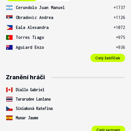
Cerundolo Juan Manuel
+1737
Obradovic Andrea
+1126
Eala Alexandra
+1072
Torres Tiago
+975
Aguiard Enzo
+936
Celý žebříček
Zranění hráči
Diallo Gabriel
Tararudee Lanlana
Siniaková Kateřina
Munar Jaume
Celý seznam