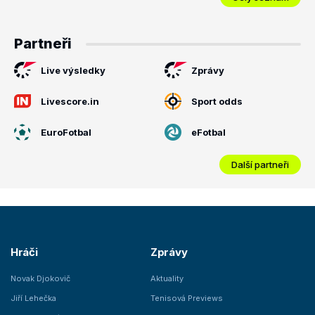
Partneři
Live výsledky
Zprávy
Livescore.in
Sport odds
EuroFotbal
eFotbal
Další partneři
Hráči
Zprávy
Novak Djokovič
Aktuality
Jiří Lehečka
Tenisová Previews