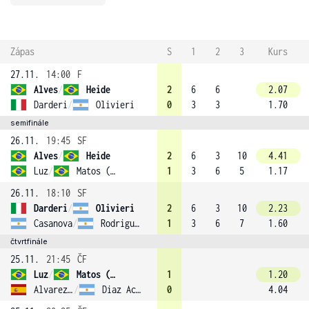
Zápas
S
1
2
3
Kurs
27.11.
14:00
F
Alves
/
Heide
2
6
6
2.07
Darderi
/
Olivieri
0
3
3
1.70
semifinále
26.11.
19:45
SF
Alves
/
Heide
2
6
3
10
4.41
Luz
/
Matos (1)
1
3
6
5
1.17
26.11.
18:10
SF
Darderi
/
Olivieri
2
6
3
10
2.23
Casanova
/
Rodriguez Taverna
1
3
6
7
1.60
čtvrtfinále
25.11.
21:45
ČF
Luz
/
Matos (1)
1
1.20
Alvarez Varona
/
Diaz Acosta
0
4.04