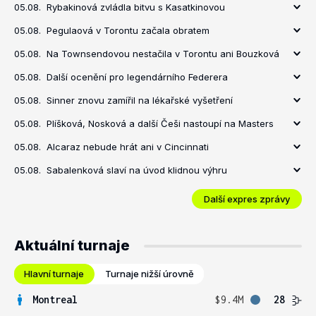
05.08.
Rybakinová zvládla bitvu s Kasatkinovou
05.08.
Pegulaová v Torontu začala obratem
05.08.
Na Townsendovou nestačila v Torontu ani Bouzková
05.08.
Další ocenění pro legendárního Federera
05.08.
Sinner znovu zamířil na lékařské vyšetření
05.08.
Plíšková, Nosková a další Češi nastoupí na Masters
05.08.
Alcaraz nebude hrát ani v Cincinnati
05.08.
Sabalenková slaví na úvod klidnou výhru
Další expres zprávy
Aktuální turnaje
Hlavní turnaje
Turnaje nižší úrovně
Montreal
$9.4M
28