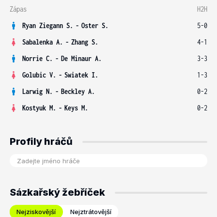
Zápas
H2H
Ryan Ziegann S.
-
Oster S.
5-0
Sabalenka A.
-
Zhang S.
4-1
Norrie C.
-
De Minaur A.
3-3
Golubic V.
-
Swiatek I.
1-3
Larwig N.
-
Beckley A.
0-2
Kostyuk M.
-
Keys M.
0-2
Profily hráčů
Sázkařský žebříček
Nejziskovější
Nejztrátovější