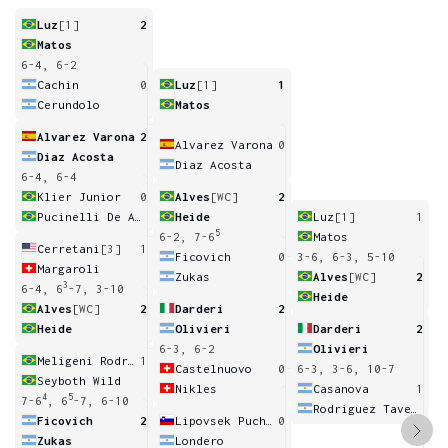
Luz
[1]
2
Matos
6-4, 6-2
Cachin
0
Luz
[1]
1
Cerundolo
Matos
Alvarez Varona
2
Alvarez Varona
0
Diaz Acosta
Diaz Acosta
6-4, 6-4
Klier Junior
0
Alves
[WC]
2
Pucinelli De Almeida
Heide
Luz
[1]
1
5
6-2, 7-6
Matos
Cerretani
[3]
1
Ficovich
0
3-6, 6-3, 5-10
Margaroli
Zukas
Alves
[WC]
2
3
6-4, 6
-7, 3-10
Heide
Alves
[WC]
2
Darderi
2
Heide
Olivieri
Darderi
2
6-3, 6-2
Olivieri
Meligeni Rodrigues Alves
1
Castelnuovo
0
6-3, 3-6, 10-7
Seyboth Wild
Nikles
Casanova
1
4
5
7-6
, 6
-7, 6-10
Rodriguez Taverna
Ficovich
2
Lipovsek Puches
0
Zukas
Londero