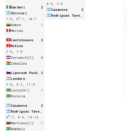
4-6, 3-6
Darderi
2
Casanova
2
Olivieri
Rodriguez Taverna
3
7-5, 6
-7, 10-7
6
Gomez
1
Merino
Castelnuovo
2
Nikles
7-5, 7-5
Vervoort
[4]
0
Zeballos
Lipovsek Puches
2
Londero
3-6, 6-3, 11-9
Leite
[WC]
1
Pereira
Casanova
2
Rodriguez Taverna
5
6
-7, 6-4, 14-12
Martinez
[2]
1
Romboli