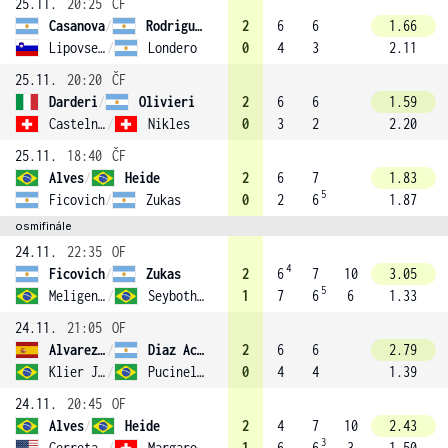
25.11.
20:25
ČF
Casanova
/
Rodriguez Taverna
2
6
6
1.66
Lipovsek Puches
/
Londero
0
4
3
2.11
25.11.
20:20
ČF
Darderi
/
Olivieri
2
6
6
1.59
Castelnuovo
/
Nikles
0
3
2
2.20
25.11.
18:40
ČF
Alves
/
Heide
2
6
7
1.83
5
Ficovich
/
Zukas
0
2
6
1.87
osmifinále
24.11.
22:35
OF
4
Ficovich
/
Zukas
2
6
7
10
3.05
5
Meligeni Rodrigues Alves
/
Seyboth Wild
1
7
6
6
1.33
24.11.
21:05
OF
Alvarez Varona
/
Diaz Acosta
2
6
6
2.79
Klier Junior
/
Pucinelli De Almeida
0
4
4
1.39
24.11.
20:45
OF
Alves
/
Heide
2
4
7
10
2.43
3
Cerretani
/
Margaroli (3)
1
6
6
3
1.50