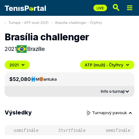
Turnaje - ATP muži 2021
Brasília challenger - Čtyřhry
Brasília challenger
2021
Brazílie
2021
ATP (muži) - Čtyřhry
$52,080
M
antuka
Info o turnaji
Výsledky
Turnajový pavouk
osmifinále
čtvrtfinále
semifinále