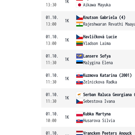
1K
13:30
Aikawa Mayuka
01.10.
Knutson Gabriela (4)
1K
13:00
Rajeshwaran Revathi Maay
01.10.
Havlíčková Lucie
1K
13:00
Vladson Laima
01.10.
Lansere Sofya
1K
11:30
Malygina Elena
01.10.
Kuzmova Katarina (2001)
1K
11:30
Zelnickova Radka
01.10.
Serban Raluca Georgiana 
1K
11:30
Sebestova Ivana
01.10.
Kubka Martyna
1K
10:00
Husarova Silvia
01.10.
Vrancken Peeters Anouck