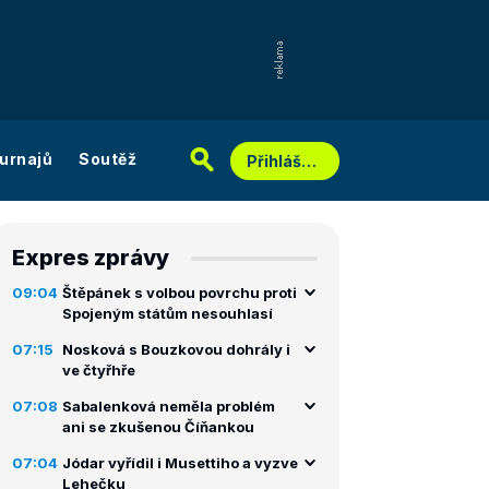
urnajů
Soutěž
Přihlášení
Expres zprávy
09:04
Štěpánek s volbou povrchu proti
Spojeným státům nesouhlasí
07:15
Nosková s Bouzkovou dohrály i
ve čtyřhře
07:08
Sabalenková neměla problém
ani se zkušenou Číňankou
07:04
Jódar vyřídil i Musettiho a vyzve
Lehečku