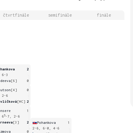
čtvrtfinále
semifinále
finále
ohankova
2
 6-3
vdeeva
[6]
0
nutson
[4]
0
 2-6
avlíčková
[WC]
2
ansere
1
5
 6
-7, 2-6
orneeva
[3]
2
Pohankova
1
2-6, 6-0, 4-6
uzmova
0