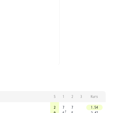
S
1
2
3
Kurs
2
7
7
1.54
7
0
6
5
2.47