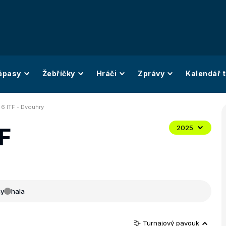
ápasy
Žebříčky
Hráči
Zprávy
Kalendář t
a 6 ITF - Dvouhry
TF
2025
ny
hala
Turnajový pavouk