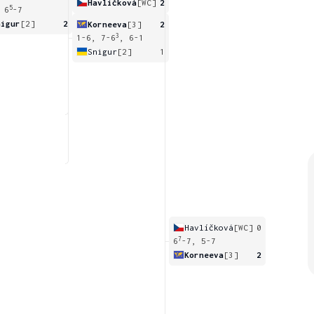
Havlíčková
[WC]
2
5
 6
-7
nigur
[2]
2
Korneeva
[3]
2
3
1-6, 7-6
, 6-1
Snigur
[2]
1
Havlíčková
[WC]
0
7
6
-7, 5-7
Korneeva
[3]
2