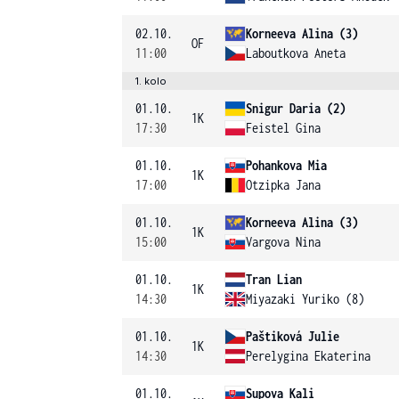
02.10.
Korneeva Alina (3)
OF
11:00
Laboutkova Aneta
1. kolo
01.10.
Snigur Daria (2)
1K
17:30
Feistel Gina
01.10.
Pohankova Mia
1K
17:00
Otzipka Jana
01.10.
Korneeva Alina (3)
1K
15:00
Vargova Nina
01.10.
Tran Lian
1K
14:30
Miyazaki Yuriko (8)
01.10.
Paštiková Julie
1K
14:30
Perelygina Ekaterina
01.10.
Supova Kali