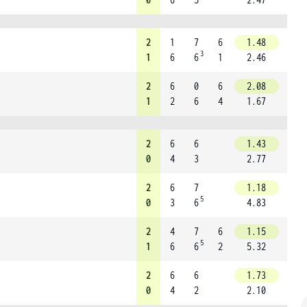
2
1
7
6
1.48
3
1
6
6
1
2.46
2
6
0
6
2.08
1
2
6
4
1.67
2
6
6
1.43
0
4
3
2.77
2
6
7
1.18
5
0
3
6
4.83
2
4
7
6
1.15
5
1
6
6
2
5.32
2
6
6
1.73
0
4
2
2.10