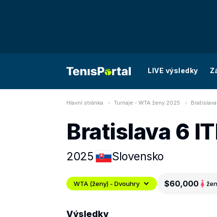
LIVE výsledky
Z
Hlavní stránka
Turnaje - WTA ženy 2025
Bratislav
Bratislava 6 I
2025
Slovensko
$60,000
WTA (ženy) - Dvouhry
že
Výsledky