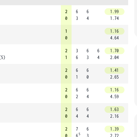
2
6
6
1.99
0
3
4
1.74
1
1.16
0
4.64
2
3
6
6
1.70
(5)
1
6
3
4
2.04
2
6
6
1.41
0
1
0
2.65
2
6
6
1.16
0
2
4
4.59
2
6
6
1.63
0
4
4
2.16
2
7
6
1.39
5
0
6
3
2.72