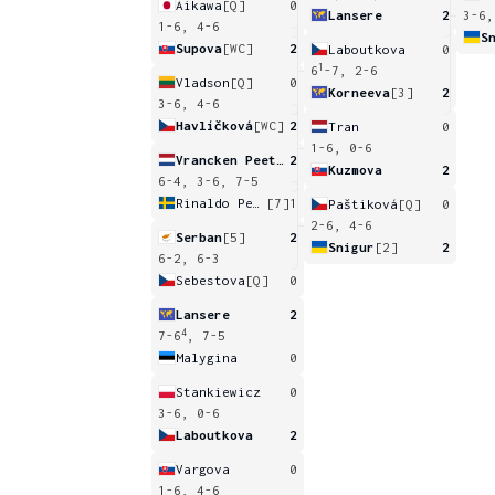
Aikawa
[Q]
0
Lansere
2
3-6,
1-6, 4-6
S
Supova
[WC]
2
Laboutkova
0
1
6
-7, 2-6
Vladson
[Q]
0
Korneeva
[3]
2
3-6, 4-6
Havlíčková
[WC]
2
Tran
0
1-6, 0-6
Vrancken Peeters
2
Kuzmova
2
6-4, 3-6, 7-5
Rinaldo Persson
[7]
1
Paštiková
[Q]
0
2-6, 4-6
Serban
[5]
2
Snigur
[2]
2
6-2, 6-3
Sebestova
[Q]
0
Lansere
2
4
7-6
, 7-5
Malygina
0
Stankiewicz
0
3-6, 0-6
Laboutkova
2
Vargova
0
1-6, 4-6