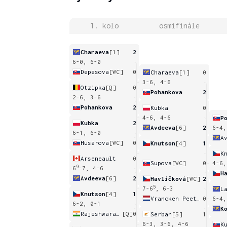
1. kolo
osmifinále
Charaeva
[1]
2
6-0, 6-0
Depesova
[WC]
0
Charaeva
[1]
0
3-6, 4-6
Otzipka
[Q]
0
Pohankova
2
2-6, 3-6
Pohankova
2
Kubka
0
4-6, 4-6
P
Kubka
2
Avdeeva
[6]
2
6-4,
6-1, 6-0
A
Husarova
[WC]
0
Knutson
[4]
1
K
Arseneault
0
Supova
[WC]
0
4-6,
9
6
-7, 4-6
H
Avdeeva
[6]
2
Havlíčková
[WC]
2
5
7-6
, 6-3
L
Knutson
[4]
1
Vrancken Peeters
0
6-4,
6-2, 0-1
K
Rajeshwaran Revathi
[Q]
0
Serban
[5]
1
6-3, 3-6, 4-6
K