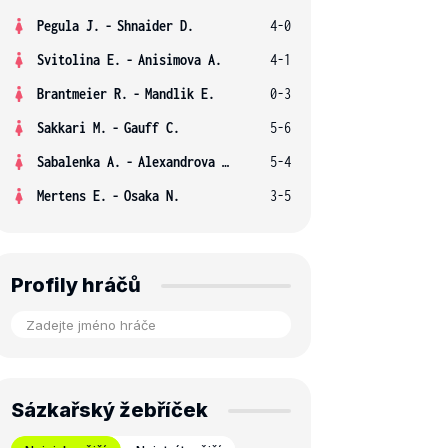
Pegula J.
-
Shnaider D.
4-0
Svitolina E.
-
Anisimova A.
4-1
Brantmeier R.
-
Mandlik E.
0-3
Sakkari M.
-
Gauff C.
5-6
Sabalenka A.
-
Alexandrova E.
5-4
Mertens E.
-
Osaka N.
3-5
Profily hráčů
Sázkařský žebříček