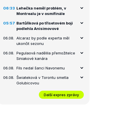
06:33
Lehečka neměl problém, v
Montrealu je v osmifinále
05:57
Bartůňková po třísetovém boji
podlehla Anisimovové
06.08.
Alcaraz by podle experta měl
ukončit sezonu
06.08.
Pegulaová nadělila přemožitelce
Siniakové kanára
06.08.
Fils nedal šanci Navonemu
06.08.
Šwiateková v Torontu smetla
Golubicovou
Další expres zprávy