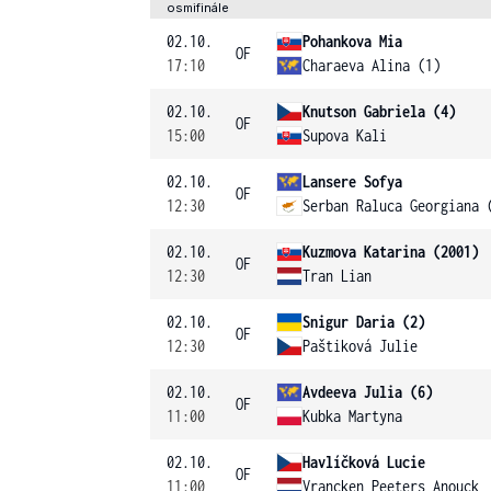
osmifinále
02.10.
Pohankova Mia
OF
17:10
Charaeva Alina (1)
02.10.
Knutson Gabriela (4)
OF
15:00
Supova Kali
02.10.
Lansere Sofya
OF
12:30
Serban Raluca Georgiana 
02.10.
Kuzmova Katarina (2001)
OF
12:30
Tran Lian
02.10.
Snigur Daria (2)
OF
12:30
Paštiková Julie
02.10.
Avdeeva Julia (6)
OF
11:00
Kubka Martyna
02.10.
Havlíčková Lucie
OF
11:00
Vrancken Peeters Anouck