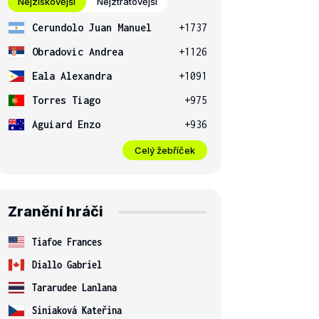
Nejziskovější
Nejztrátovější
Cerundolo Juan Manuel
+1737
Obradovic Andrea
+1126
Eala Alexandra
+1091
Torres Tiago
+975
Aguiard Enzo
+936
Celý žebříček
Zranění hráči
Tiafoe Frances
Diallo Gabriel
Tararudee Lanlana
Siniaková Kateřina