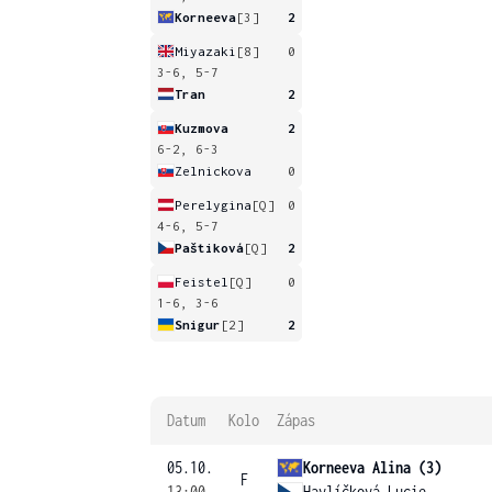
Korneeva
[3]
2
Miyazaki
[8]
0
3-6, 5-7
Tran
2
Kuzmova
2
6-2, 6-3
Zelnickova
0
Perelygina
[Q]
0
4-6, 5-7
Paštiková
[Q]
2
Feistel
[Q]
0
1-6, 3-6
Snigur
[2]
2
Datum
Kolo
Zápas
05.10.
Korneeva Alina (3)
F
13:00
Havlíčková Lucie