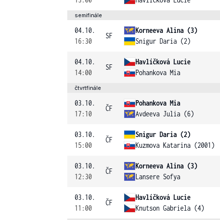
semifinále
04.10.
Korneeva Alina (3)
SF
16:30
Snigur Daria (2)
04.10.
Havlíčková Lucie
SF
14:00
Pohankova Mia
čtvrtfinále
03.10.
Pohankova Mia
ČF
17:10
Avdeeva Julia (6)
03.10.
Snigur Daria (2)
ČF
15:00
Kuzmova Katarina (2001)
03.10.
Korneeva Alina (3)
ČF
12:30
Lansere Sofya
03.10.
Havlíčková Lucie
ČF
11:00
Knutson Gabriela (4)