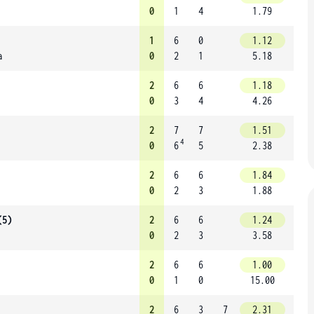
0
1
4
1.79
1
6
0
1.12
a
0
2
1
5.18
2
6
6
1.18
0
3
4
4.26
2
7
7
1.51
4
0
6
5
2.38
2
6
6
1.84
0
2
3
1.88
(5)
2
6
6
1.24
0
2
3
3.58
2
6
6
1.00
0
1
0
15.00
2
6
3
7
2.31