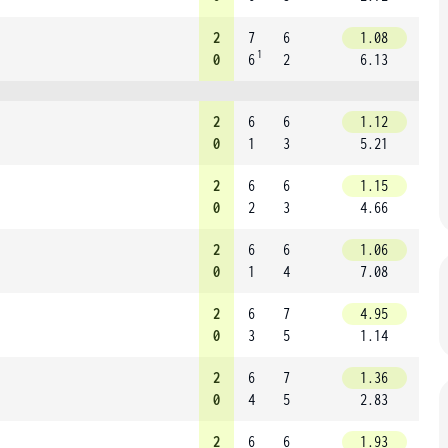
2
7
6
1.08
1
0
6
2
6.13
2
6
6
1.12
0
1
3
5.21
2
6
6
1.15
0
2
3
4.66
2
6
6
1.06
0
1
4
7.08
2
6
7
4.95
0
3
5
1.14
2
6
7
1.36
0
4
5
2.83
2
6
6
1.93