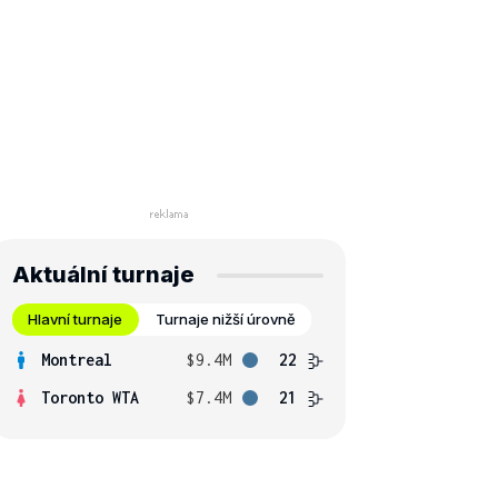
Aktuální turnaje
Hlavní turnaje
Turnaje nižší úrovně
Montreal
$9.4M
22
Toronto WTA
$7.4M
21