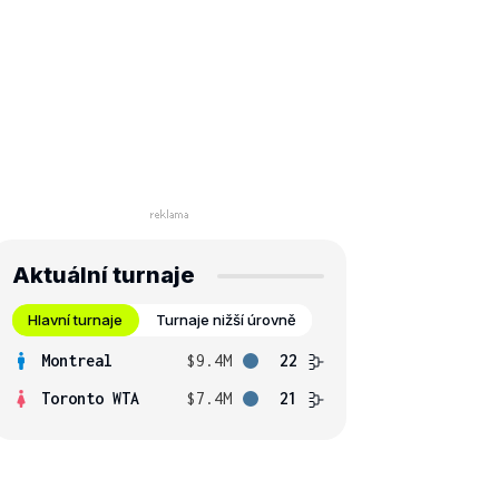
Aktuální turnaje
Hlavní turnaje
Turnaje nižší úrovně
Montreal
$9.4M
22
Toronto WTA
$7.4M
21