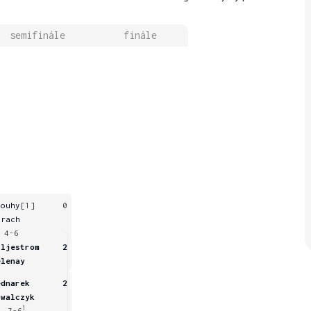
semifinále
finále
louhy
[1]
0
arach
 4-6
iljestrom
2
elenay
ednarek
2
owalczyk
1
, 7-6