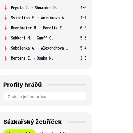
Pegula J.
-
Shnaider D.
4-0
Svitolina E.
-
Anisimova A.
4-1
Brantmeier R.
-
Mandlik E.
0-3
Sakkari M.
-
Gauff C.
5-6
Sabalenka A.
-
Alexandrova E.
5-4
Mertens E.
-
Osaka N.
3-5
Profily hráčů
Sázkařský žebříček