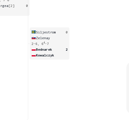
ergea
[2]
0
a
Siljestrom
0
Zelenay
4
2-6, 6
-7
Bednarek
2
Kowalczyk