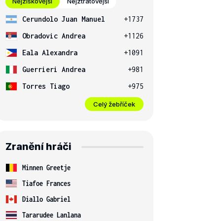
Nejziskovější
Nejztrátovější
Cerundolo Juan Manuel
+1737
Obradovic Andrea
+1126
Eala Alexandra
+1091
Guerrieri Andrea
+981
Torres Tiago
+975
Celý žebříček
Zranění hráči
Minnen Greetje
Tiafoe Frances
Diallo Gabriel
Tararudee Lanlana