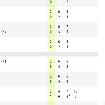
0
1
2
2
6
6
0
2
3
2
6
7
 (4)
0
3
5
2
6
6
0
2
4
 (4)
2
6
6
0
4
2
2
6
6
0
4
2
2
4
7
10
8
1
6
6
6