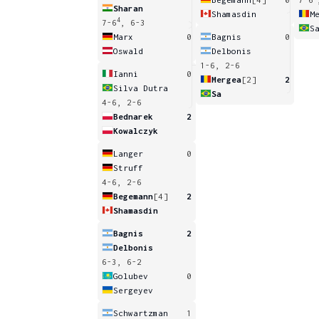
Sharan
Shamasdin
M
4
7-6
, 6-3
S
Marx
0
Bagnis
0
Oswald
Delbonis
1-6, 2-6
Ianni
0
Mergea
[2]
2
Silva Dutra
Sa
4-6, 2-6
Bednarek
2
Kowalczyk
Langer
0
Struff
4-6, 2-6
Begemann
[4]
2
Shamasdin
Bagnis
2
Delbonis
6-3, 6-2
Golubev
0
Sergeyev
Schwartzman
1