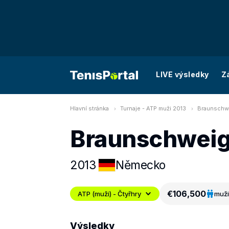
LIVE výsledky
Z
Hlavní stránka
Turnaje - ATP muži 2013
Braunschwe
Braunschweig
2013
Německo
€106,500
ATP (muži) - Čtyřhry
muži
Výsledky