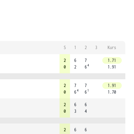
S
1
2
3
Kurs
2
6
7
1.71
4
0
2
6
1.91
2
7
7
1.91
4
1
0
6
6
1.70
2
6
6
0
3
4
2
6
6