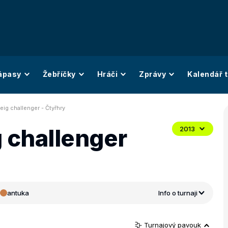
ápasy
Žebříčky
Hráči
Zprávy
Kalendář t
ig challenger - Čtyřhry
 challenger
2013
antuka
Info o turnaji
Turnajový pavouk