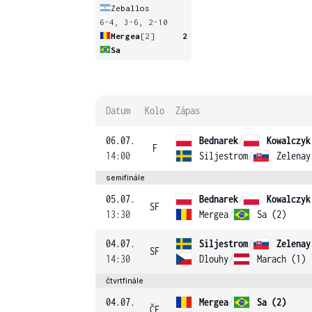
Zeballos
6-4, 3-6, 2-10
Mergea
[2]
2
Sa
Datum
Kolo
Zápas
06.07.
Bednarek
/
Kowalczyk
F
14:00
Siljestrom
/
Zelenay
semifinále
05.07.
Bednarek
/
Kowalczyk
SF
13:30
Mergea
/
Sa (2)
04.07.
Siljestrom
/
Zelenay
SF
14:30
Dlouhy
/
Marach (1)
čtvrtfinále
04.07.
Mergea
/
Sa (2)
ČF