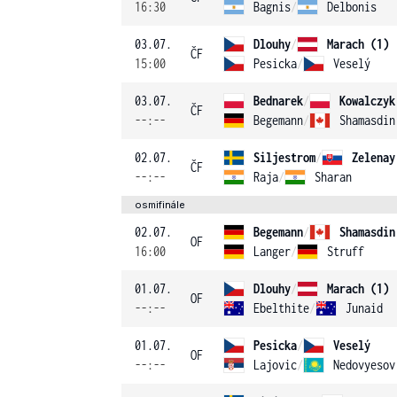
16:30
Bagnis
/
Delbonis
03.07.
Dlouhy
/
Marach (1)
ČF
15:00
Pesicka
/
Veselý
03.07.
Bednarek
/
Kowalczyk
ČF
--:--
Begemann
/
Shamasdin
02.07.
Siljestrom
/
Zelenay
ČF
--:--
Raja
/
Sharan
osmifinále
02.07.
Begemann
/
Shamasdin
OF
16:00
Langer
/
Struff
01.07.
Dlouhy
/
Marach (1)
OF
--:--
Ebelthite
/
Junaid
01.07.
Pesicka
/
Veselý
OF
--:--
Lajovic
/
Nedovyesov