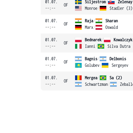
01.07.
Siljestrom
/
Zelenay
OF
--:--
Monroe
/
Stadler (3)
01.07.
Raja
/
Sharan
OF
--:--
Marx
/
Oswald
01.07.
Bednarek
/
Kowalczyk
OF
--:--
Ianni
/
Silva Dutra
01.07.
Bagnis
/
Delbonis
OF
--:--
Golubev
/
Sergeyev
01.07.
Mergea
/
Sa (2)
OF
--:--
Schwartzman
/
Zeball