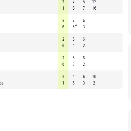
2
7
5
12
1
5
7
10
2
7
6
4
0
6
3
2
6
6
0
4
2
2
6
6
0
3
2
2
4
6
10
os
1
6
3
2