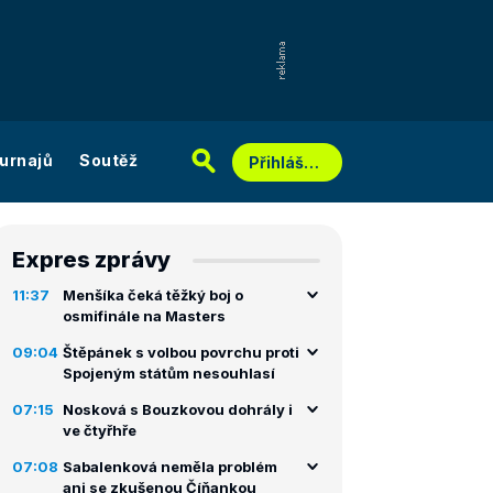
urnajů
Soutěž
Přihlášení
Expres zprávy
11:37
Menšíka čeká těžký boj o
osmifinále na Masters
09:04
Štěpánek s volbou povrchu proti
Spojeným státům nesouhlasí
07:15
Nosková s Bouzkovou dohrály i
ve čtyřhře
07:08
Sabalenková neměla problém
ani se zkušenou Číňankou