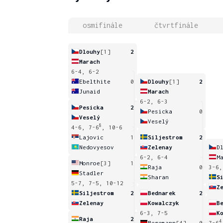
osmifinále
čtvrtfinále
Dlouhy
[1]
2
Marach
6-4, 6-2
Ebelthite
0
Dlouhy
[1]
2
Junaid
Marach
6-2, 6-3
Pesicka
2
Pesicka
0
Veselý
Veselý
8
4-6, 7-6
, 10-6
Lajovic
1
Siljestrom
2
Nedovyesov
Zelenay
D
6-2, 6-4
M
Monroe
[3]
1
Raja
0
3-6,
Stadler
Sharan
S
5-7, 7-5, 10-12
Z
Siljestrom
2
Bednarek
2
Zelenay
Kowalczyk
B
6-3, 7-5
K
Raja
2
4
Begemann
[4]
0
7-6