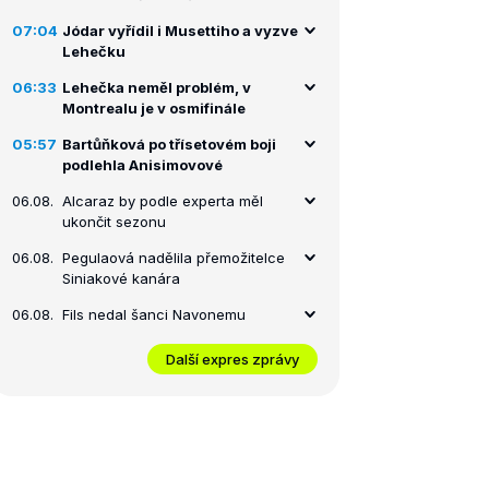
07:04
Jódar vyřídil i Musettiho a vyzve
Lehečku
06:33
Lehečka neměl problém, v
Montrealu je v osmifinále
05:57
Bartůňková po třísetovém boji
podlehla Anisimovové
06.08.
Alcaraz by podle experta měl
ukončit sezonu
06.08.
Pegulaová nadělila přemožitelce
Siniakové kanára
06.08.
Fils nedal šanci Navonemu
Další expres zprávy