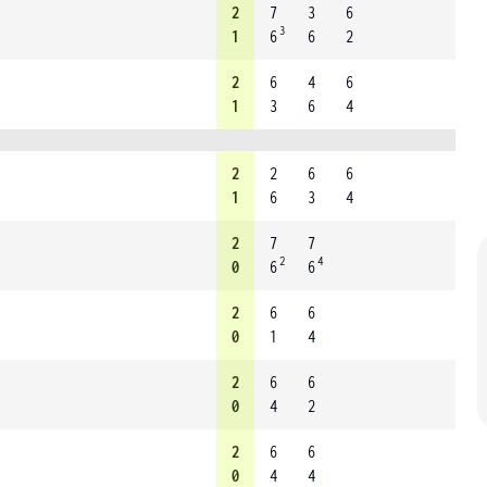
2
7
3
6
3
1
6
6
2
2
6
4
6
1
3
6
4
2
2
6
6
1
6
3
4
2
7
7
2
4
0
6
6
2
6
6
0
1
4
2
6
6
0
4
2
2
6
6
0
4
4