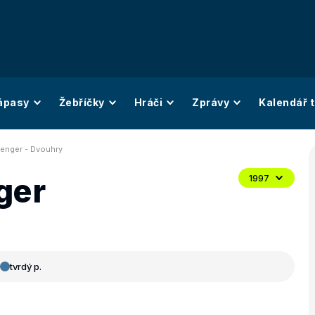
ápasy
Žebříčky
Hráči
Zprávy
Kalendář t
lenger - Dvouhry
ger
1997
tvrdý p.