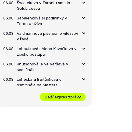
06.08.
Šwiateková v Torontu smetla
Golubicovou
06.08.
Sabalenková si podmínky v
Torontu užívá
06.08.
Valdmannová píše osmé vítězství
v řadě
06.08.
Laboutková i Alena Kovačková v
Lipsku postupují
06.08.
Knutsonová je ve Varšavě v
semifinále
06.08.
Lehečka a Bartůňková o
osmifinále na Masters
Další expres zprávy