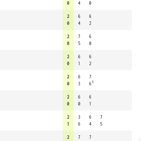
0
4
0
2
6
6
0
4
2
2
7
6
0
5
0
2
6
6
0
1
2
2
6
7
5
0
3
6
2
6
6
0
0
1
2
3
6
7
1
6
4
5
2
7
7