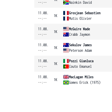
--:--
Nainkin David
11.08.
Grosjean Sebastien
1K
--:--
Mutis Olivier
11.08.
McGuire Wade
1K
--:--
Crabb Jaymon
11.08.
Sekulov James
1K
--:--
Peterson Adam
11.08.
Pozzi Gianluca
1K
--:--
Couto Emanuel
11.08.
MacLagan Miles
1K
--:--
Gomes Erick (1975)