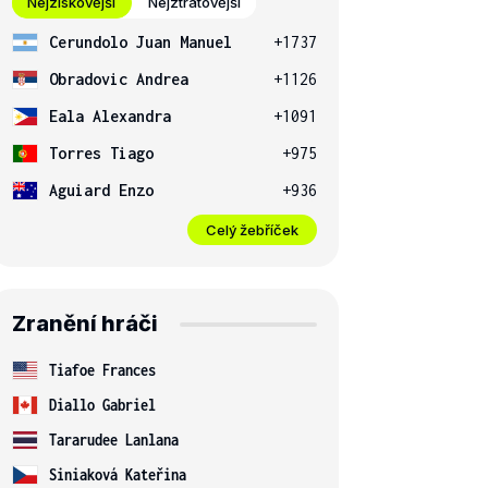
Nejziskovější
Nejztrátovější
Cerundolo Juan Manuel
+1737
Obradovic Andrea
+1126
Eala Alexandra
+1091
Torres Tiago
+975
Aguiard Enzo
+936
Celý žebříček
Zranění hráči
Tiafoe Frances
Diallo Gabriel
Tararudee Lanlana
Siniaková Kateřina