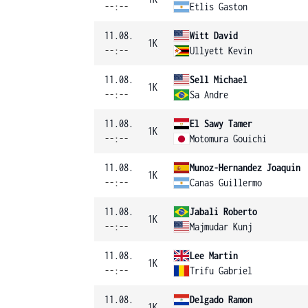
--:--
Etlis Gaston
11.08.
Witt David
1K
--:--
Ullyett Kevin
11.08.
Sell Michael
1K
--:--
Sa Andre
11.08.
El Sawy Tamer
1K
--:--
Motomura Gouichi
11.08.
Munoz-Hernandez Joaquin
1K
--:--
Canas Guillermo
11.08.
Jabali Roberto
1K
--:--
Majmudar Kunj
11.08.
Lee Martin
1K
--:--
Trifu Gabriel
11.08.
Delgado Ramon
1K