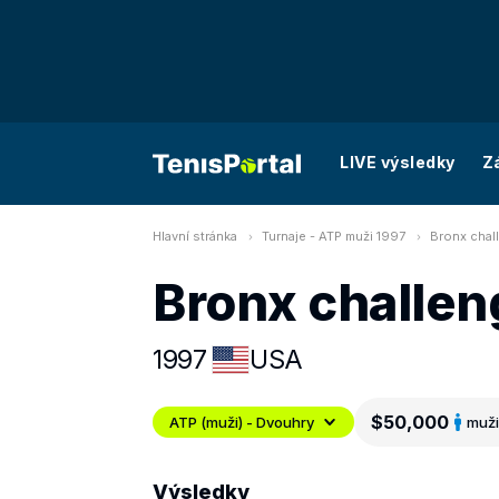
LIVE výsledky
Z
Hlavní stránka
Turnaje - ATP muži 1997
Bronx chal
Bronx challen
1997
USA
$50,000
ATP (muži) - Dvouhry
muži
Výsledky