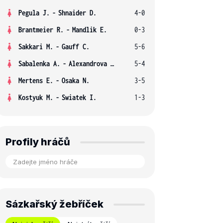
Pegula J.
-
Shnaider D.
4-0
Brantmeier R.
-
Mandlik E.
0-3
Sakkari M.
-
Gauff C.
5-6
Sabalenka A.
-
Alexandrova E.
5-4
Mertens E.
-
Osaka N.
3-5
Kostyuk M.
-
Swiatek I.
1-3
Profily hráčů
Sázkařský žebříček