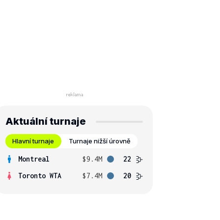
Aktuální turnaje
Hlavní turnaje
Turnaje nižší úrovně
Montreal
$9.4M
22
Toronto WTA
$7.4M
20