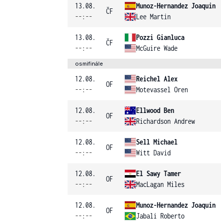
13.08.
Munoz-Hernandez Joaquin
ČF
--:--
Lee Martin
13.08.
Pozzi Gianluca
ČF
--:--
McGuire Wade
osmifinále
12.08.
Reichel Alex
OF
--:--
Motevassel Oren
12.08.
Ellwood Ben
OF
--:--
Richardson Andrew
12.08.
Sell Michael
OF
--:--
Witt David
12.08.
El Sawy Tamer
OF
--:--
MacLagan Miles
12.08.
Munoz-Hernandez Joaquin
OF
--:--
Jabali Roberto