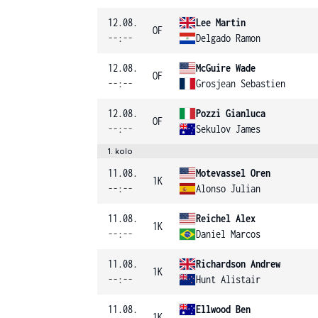
12.08.
Lee Martin
OF
--:--
Delgado Ramon
12.08.
McGuire Wade
OF
--:--
Grosjean Sebastien
12.08.
Pozzi Gianluca
OF
--:--
Sekulov James
1. kolo
11.08.
Motevassel Oren
1K
--:--
Alonso Julian
11.08.
Reichel Alex
1K
--:--
Daniel Marcos
11.08.
Richardson Andrew
1K
--:--
Hunt Alistair
11.08.
Ellwood Ben
1K