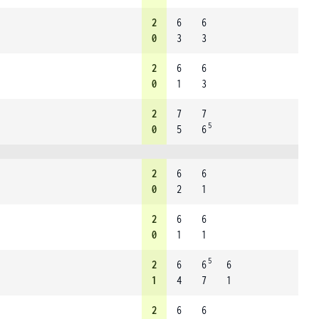
2
6
6
0
3
3
2
6
6
0
1
3
2
7
7
5
0
5
6
2
6
6
0
2
1
2
6
6
0
1
1
5
2
6
6
6
1
4
7
1
2
6
6