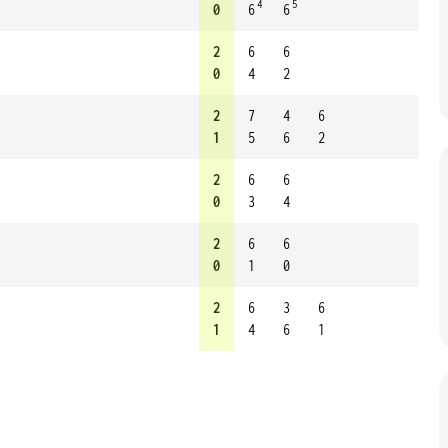
4
5
0
6
6
2
6
6
0
4
2
2
7
4
6
1
5
6
2
2
6
6
0
3
4
2
6
6
0
1
0
2
6
3
6
1
4
6
1