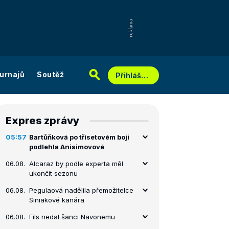
urnajů
Soutěž
Přihlášení
Expres zprávy
05:57
Bartůňková po třísetovém boji
podlehla Anisimovové
06.08.
Alcaraz by podle experta měl
ukončit sezonu
06.08.
Pegulaová nadělila přemožitelce
Siniakové kanára
06.08.
Fils nedal šanci Navonemu