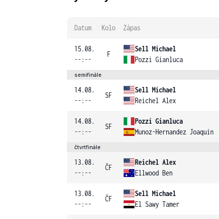
Datum
Kolo
Zápas
15.08.
Sell Michael
F
--:--
Pozzi Gianluca
semifinále
14.08.
Sell Michael
SF
--:--
Reichel Alex
14.08.
Pozzi Gianluca
SF
--:--
Munoz-Hernandez Joaquin
čtvrtfinále
13.08.
Reichel Alex
ČF
--:--
Ellwood Ben
13.08.
Sell Michael
ČF
--:--
El Sawy Tamer