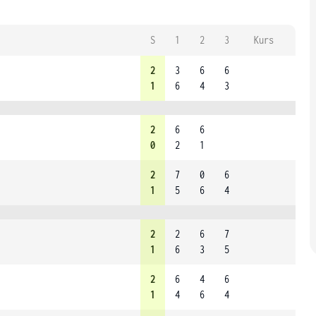
S
1
2
3
Kurs
2
3
6
6
1
6
4
3
2
6
6
0
2
1
2
7
0
6
1
5
6
4
2
2
6
7
1
6
3
5
2
6
4
6
1
4
6
4