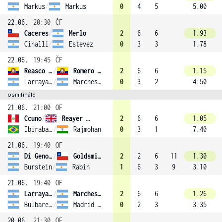
Markus
/
Markus
0
4
5
5.00
22.06.
20:30
ČF
Caceres
/
Merlo
2
6
6
1.93
Cinalli
/
Estevez
0
3
3
1.78
22.06.
19:45
ČF
Reasco Gonzalez
/
Romero (2)
2
6
6
1.15
Larraya Guidi
/
Marchesini
0
3
2
4.50
osmifinále
21.06.
21:00
OF
Ccuno
/
Reayer (1)
2
6
6
1.05
Ibiraba Melleiro Junior
/
Rajmohan
0
3
1
7.40
21.06.
19:40
OF
Di Genova
/
Goldsmith Weinreich
2
2
6
11
1.30
Burstein
/
Rabin
1
6
3
9
3.10
21.06.
19:40
OF
Larraya Guidi
/
Marchesini
2
6
6
1.26
Bulbarella
/
Madrid Rocca
0
2
3
3.35
20.06.
21:30
OF