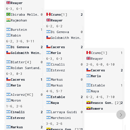
Reayer
6-3, 6-1
Ibiraba Melleiro Junior
0
Ccuno
[1]
2
Rajmohan
Reayer
6-2, 6-2
Burstein
1
Di Genova
0
Rabin
Goldsmith Weinreich
6-2, 3-6, 9-11
Di Genova
2
Caceres
2
Goldsmith Weinreich
Merlo
Ccuno
[1]
1
6-3, 6-3
Reayer
Blatter
[4]
0
Cinalli
0
2-6, 6-0, 6-10
Roldan Santander
Estevez
Caceres
2
6-3, 0-3
Merlo
Caceres
1
Markus
0
Merlo
Markus
Estable
1
4-6, 5-7
Naya
Alvarez
[WC]
0
Estable
2
6-2, 4-6, 7-10
Moron
Naya
Reasco Gonzalez
[2]
2
1-6, 2-6
Romero
Cinalli
2
Larraya Guidi
0
Estevez
Marchesini
3-6, 2-6
Markus
2
Reasco Gonzalez
[2]
2