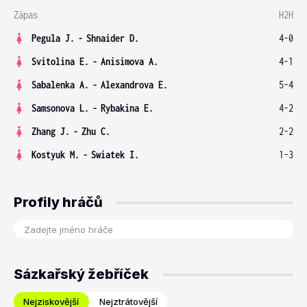
Zápas
H2H
Pegula J.
-
Shnaider D.
4-0
Svitolina E.
-
Anisimova A.
4-1
Sabalenka A.
-
Alexandrova E.
5-4
Samsonova L.
-
Rybakina E.
4-2
Zhang J.
-
Zhu C.
2-2
Kostyuk M.
-
Swiatek I.
1-3
Profily hráčů
Sázkařský žebříček
Nejziskovější
Nejztrátovější