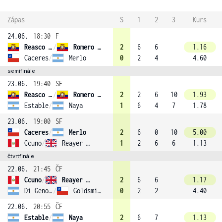
Zápas
S
1
2
3
Kurs
24.06.
18:30
F
Reasco Gonzalez
/
Romero (2)
2
6
6
1.16
Caceres
/
Merlo
0
2
4
4.60
semifinále
23.06.
19:40
SF
Reasco Gonzalez
/
Romero (2)
2
2
6
10
1.93
Estable
/
Naya
1
6
4
7
1.78
23.06.
19:00
SF
Caceres
/
Merlo
2
6
0
10
5.00
Ccuno
/
Reayer (1)
1
2
6
6
1.13
čtvrtfinále
22.06.
21:45
ČF
Ccuno
/
Reayer (1)
2
6
6
1.17
Di Genova
/
Goldsmith Weinreich
0
2
2
4.40
22.06.
20:55
ČF
Estable
/
Naya
2
6
7
1.13