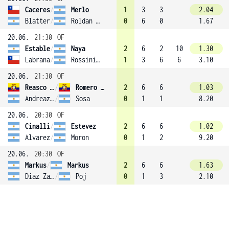
Caceres
/
Merlo
1
3
3
2.04
Blatter
/
Roldan Santander (4)
0
6
0
1.67
20.06.
21:30
OF
Estable
/
Naya
2
6
2
10
1.30
Labrana
/
Rossini (3)
1
3
6
6
3.10
20.06.
21:30
OF
Reasco Gonzalez
/
Romero (2)
2
6
6
1.03
Andreazzini
/
Sosa
0
1
1
8.20
20.06.
20:30
OF
Cinalli
/
Estevez
2
6
6
1.02
Alvarez
/
Moron
0
1
2
9.20
20.06.
20:30
OF
Markus
/
Markus
2
6
6
1.63
Diaz Zayas
/
Poj
0
1
3
2.10