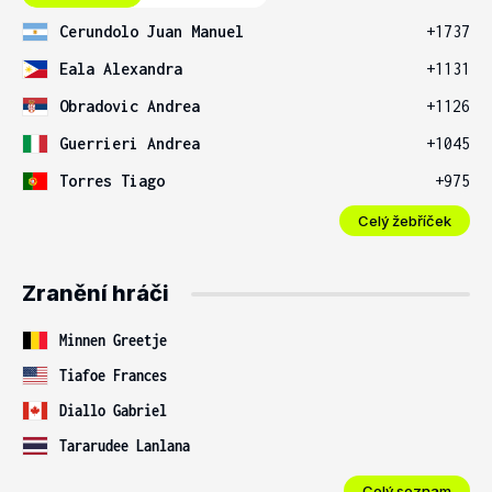
Cerundolo Juan Manuel
+1737
Eala Alexandra
+1131
Obradovic Andrea
+1126
Guerrieri Andrea
+1045
Torres Tiago
+975
Celý žebříček
Zranění hráči
Minnen Greetje
Tiafoe Frances
Diallo Gabriel
Tararudee Lanlana
Celý seznam