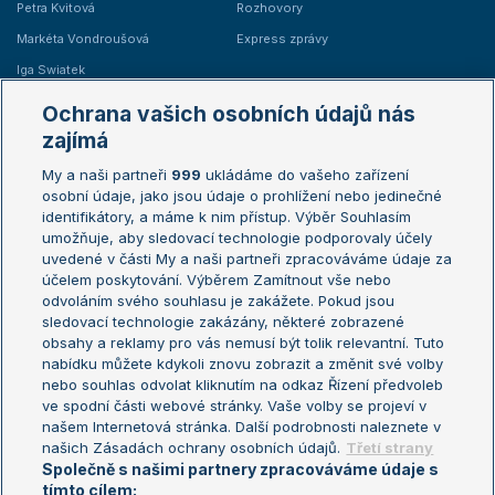
Petra Kvitová
Rozhovory
Markéta Vondroušová
Express zprávy
Iga Swiatek
Marie Bouzková
Ochrana vašich osobních údajů nás
Žebříčky
Kalendář turnajů
zajímá
My a naši partneři
999
ukládáme do vašeho zařízení
Žebříček ATP (muži)
Australian Open
osobní údaje, jako jsou údaje o prohlížení nebo jedinečné
Žebříček WTA (ženy)
French Open
identifikátory, a máme k nim přístup. Výběr Souhlasím
umožňuje, aby sledovací technologie podporovaly účely
Sázkařský žebříček
Wimbledon
uvedené v části My a naši partneři zpracováváme údaje za
US Open
účelem poskytování. Výběrem Zamítnout vše nebo
odvoláním svého souhlasu je zakážete. Pokud jsou
Turnaj mistrů
sledovací technologie zakázány, některé zobrazené
Turnaj mistryň
obsahy a reklamy pro vás nemusí být tolik relevantní. Tuto
Aktualní trendy
nabídku můžete kdykoli znovu zobrazit a změnit své volby
nebo souhlas odvolat kliknutím na odkaz Řízení předvoleb
ve spodní části webové stránky. Vaše volby se projeví v
Fotbalové přestupy
našem Internetová stránka. Další podrobnosti naleznete v
Livesport Daily
našich Zásadách ochrany osobních údajů.
Třetí strany
Společně s našimi partnery zpracováváme údaje s
LS Prague Open
tímto cílem: