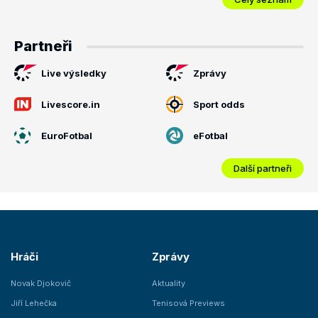
Partneři
Live výsledky
Zprávy
Livescore.in
Sport odds
EuroFotbal
eFotbal
Další partneři
Hráči
Zprávy
Novak Djokovič
Aktuality
Jiří Lehečka
Tenisová Previews