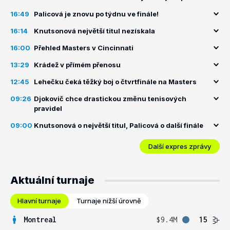
16:49
Palicová je znovu po týdnu ve finále!
16:14
Knutsonová největší titul nezískala
16:00
Přehled Masters v Cincinnati
13:29
Krádež v přímém přenosu
12:45
Lehečku čeká těžký boj o čtvrtfinále na Masters
09:26
Djokovič chce drastickou změnu tenisových
pravidel
09:00
Knutsonová o největší titul, Palicová o další finále
Další expres zprávy
Aktuální turnaje
Hlavní turnaje
Turnaje nižší úrovně
Montreal
$9.4M
15