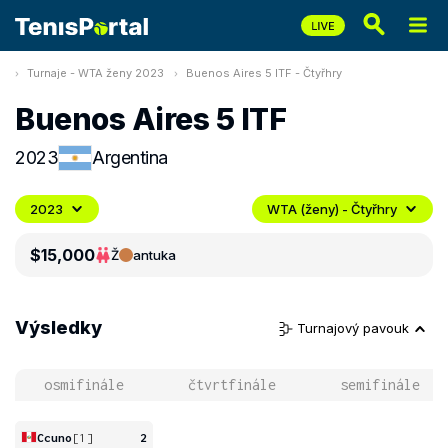
Turnaje - WTA ženy 2023
Buenos Aires 5 ITF - Čtyřhry
Buenos Aires 5 ITF
2023
Argentina
2023
WTA (ženy) - Čtyřhry
$15,000
Ž
antuka
Výsledky
Turnajový pavouk
osmifinále
čtvrtfinále
semifinále
Ccuno
[1]
2