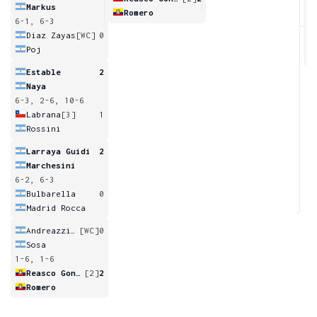
Markus
Romero
6-1, 6-3
2
Diaz Zayas
[WC]
0
Poj
Estable
2
Naya
6-3, 2-6, 10-6
Labrana
[3]
1
Rossini
Larraya Guidi
2
Marchesini
6-2, 6-3
Bulbarella
0
Madrid Rocca
Andreazzini
[WC]
0
Sosa
1-6, 1-6
Reasco Gonzalez
[2]
2
Romero