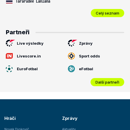
Tararudee Lanlana
Celý seznam
Partneři
Live výsledky
Zprávy
Livescore.in
Sport odds
EuroFotbal
eFotbal
Další partneři
Hráči
Zprávy
Novak Djokovič
Aktuality