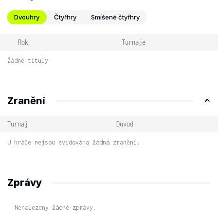
Dvouhry
Čtyřhry
Smíšené čtyřhry
Rok
Turnaje
Žádné tituly
Zranění
Turnaj
Důvod
U hráče nejsou evidována žádná zranění.
Zprávy
Nenalezeny žádné zprávy.