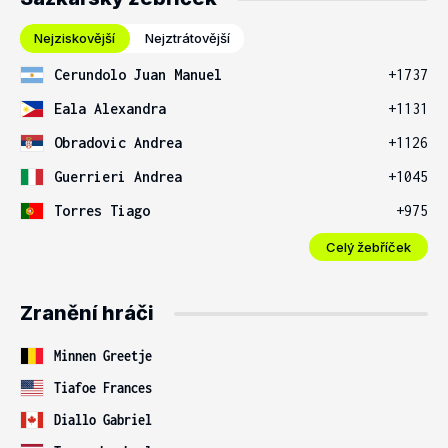
Nejziskovější
Nejztrátovější
Cerundolo Juan Manuel
+1737
Eala Alexandra
+1131
Obradovic Andrea
+1126
Guerrieri Andrea
+1045
Torres Tiago
+975
Celý žebříček
Zranění hráči
Minnen Greetje
Tiafoe Frances
Diallo Gabriel