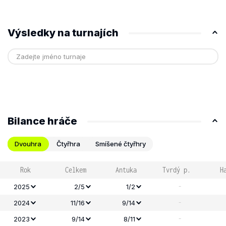
Výsledky na turnajích
Bilance hráče
Dvouhra
Čtyřhra
Smíšené čtyřhry
Rok
Celkem
Antuka
Tvrdý p.
H
-
2025
2/5
1/2
-
2024
11/16
9/14
-
2023
9/14
8/11