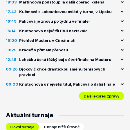
18:03
Martincová podstoupila další operaci kolena
17:43
Kučmová s Laboutkovou ovládly turnaj v Lipsku
16:49
Palicová je znovu po týdnu ve finále!
16:14
Knutsonová největší titul nezískala
16:00
Přehled Masters v Cincinnati
13:29
Krádež v přímém přenosu
12:45
Lehečku čeká těžký boj o čtvrtfinále na Masters
09:26
Djokovič chce drastickou změnu tenisových
pravidel
09:00
Knutsonová o největší titul, Palicová o další finále
Další expres zprávy
Aktuální turnaje
Hlavní turnaje
Turnaje nižší úrovně