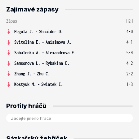
Zajímavé zápasy
Zápas
H2H
Pegula J.
-
Shnaider D.
4-0
Svitolina E.
-
Anisimova A.
4-1
Sabalenka A.
-
Alexandrova E.
5-4
Samsonova L.
-
Rybakina E.
4-2
Zhang J.
-
Zhu C.
2-2
Kostyuk M.
-
Swiatek I.
1-3
Profily hráčů
Sázkařský žebříček