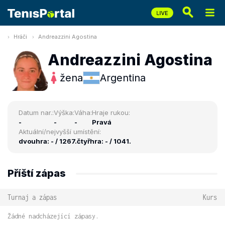
Hráči
Andreazzini Agostina
Andreazzini Agostina
žena
Argentina
Datum nar.:
Výška:
Váha:
Hraje rukou:
-
-
-
Pravá
Aktuální/nejvyšší umístění:
dvouhra: - / 1267.
čtyřhra: - / 1041.
Příští zápas
Turnaj a zápas
Kurs
Žádné nadcházející zápasy.