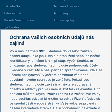
Jiří Lehečka
Tenisová Previews
Petra Kvitová
Rozhovory
Markéta Vondroušová
Express zprávy
Iga Swiatek
Marie Bouzková
Ochrana vašich osobních údajů nás
Žebříčky
Kalendář turnajů
zajímá
My a naši partneři
999
ukládáme do vašeho zařízení
Žebříček ATP (muži)
Australian Open
osobní údaje, jako jsou údaje o prohlížení nebo jedinečné
Žebříček WTA (ženy)
French Open
identifikátory, a máme k nim přístup. Výběr Souhlasím
umožňuje, aby sledovací technologie podporovaly účely
Sázkařský žebříček
Wimbledon
uvedené v části My a naši partneři zpracováváme údaje za
US Open
účelem poskytování. Výběrem Zamítnout vše nebo
odvoláním svého souhlasu je zakážete. Pokud jsou
Turnaj mistrů
sledovací technologie zakázány, některé zobrazené
Turnaj mistryň
obsahy a reklamy pro vás nemusí být tolik relevantní. Tuto
Aktualní trendy
nabídku můžete kdykoli znovu zobrazit a změnit své volby
nebo souhlas odvolat kliknutím na odkaz Řízení předvoleb
ve spodní části webové stránky. Vaše volby se projeví v
Fotbalové přestupy
našem Internetová stránka. Další podrobnosti naleznete v
Livesport Daily