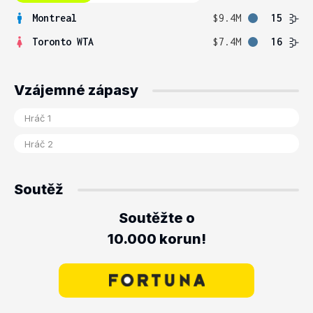
Montreal
$9.4M
15
Toronto WTA
$7.4M
16
Vzájemné zápasy
Soutěž
Soutěžte o
10.000 korun!