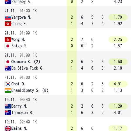
Parnaby A.
0
2
2
4.23
21.11.
01:00
1K
Vargova N.
2
6
5
6
1.79
Chong E.
1
4
7
4
1.92
21.11.
01:00
1K
Wong H.
2
7
6
2.25
5
Saigo R.
0
6
2
1.57
21.11.
01:00
1K
Okamura K. (2)
2
6
2
6
1.60
Da Silva Fick G.
1
4
6
3
2.18
21.11.
01:00
1K
Choi O.
2
6
2
6
4.91
Bhamidipaty S. (8)
1
3
6
2
1.13
19.11.
03:40
1K
Barry M.
2
2
6
6
1.20
Thompson B.
1
6
3
2
4.01
19.11.
02:40
1K
Bains N.
2
6
6
1.17