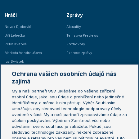
Hráči
Zprávy
Novak Djokovič
Aktuality
Jiří Lehečka
Tenisová Previews
Petra Kvitová
Rozhovory
Markéta Vondroušová
Express zprávy
Iga Swiatek
Marie Bouzková
Ochrana vašich osobních údajů nás
Žebříčky
Kalendář turnajů
zajímá
My a naši partneři
997
ukládáme do vašeho zařízení
Žebříček ATP (muži)
Australian Open
osobní údaje, jako jsou údaje o prohlížení nebo jedinečné
Žebříček WTA (ženy)
French Open
identifikátory, a máme k nim přístup. Výběr Souhlasím
umožňuje, aby sledovací technologie podporovaly účely
Sázkařský žebříček
Wimbledon
uvedené v části My a naši partneři zpracováváme údaje za
US Open
účelem poskytování. Výběrem Zamítnout vše nebo
odvoláním svého souhlasu je zakážete. Pokud jsou
Turnaj mistrů
sledovací technologie zakázány, některé zobrazené
Turnaj mistryň
obsahy a reklamy pro vás nemusí být tolik relevantní. Tuto