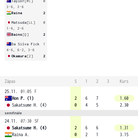
Taylor
[WC]
0
3-6, 3-6
Raina
2
Matsuda
[LL]
0
1-6, 2-6
Bains
[Q]
2
Da Silva Fick
1
4-6, 6-2, 3-6
Okamura
[2]
2
Zápas
S
1
2
3
Kurs
25.11.
01:05
F
Hon P. (1)
2
6
7
1.60
Sakatsume H. (4)
0
4
5
2.30
semifinále
24.11.
07:30
SF
Sakatsume H. (4)
2
6
6
1.31
Raina A.
0
2
1
3.15