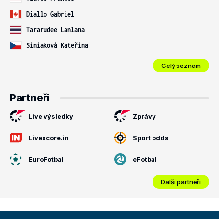
Diallo Gabriel
Tararudee Lanlana
Siniaková Kateřina
Celý seznam
Partneři
Live výsledky
Zprávy
Livescore.in
Sport odds
EuroFotbal
eFotbal
Další partneři