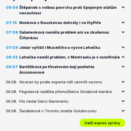
09:04
Štěpánek s volbou povrchu proti Spojeným státům
nesouhlasí
07:15
Nosková s Bouzkovou dohrály i ve čtyřhře
07:08
Sabalenková neměla problém ani se zkušenou
Číňankou
07:04
Jódar vyřídil i Musettiho a vyzve Lehečku
06:33
Lehečka neměl problém, v Montrealu je v osmifinále
05:57
Bartůňková po třísetovém boji podlehla
Anisimovové
06.08.
Alcaraz by podle experta měl ukončit sezonu
06.08.
Pegulaová nadělila přemožitelce Siniakové kanára
06.08.
Fils nedal šanci Navonemu
06.08.
Šwiateková v Torontu smetla Golubicovou
Další expres zprávy