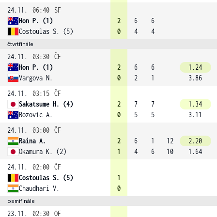
24.11.
06:40
SF
Hon P. (1)
2
6
6
Costoulas S. (5)
0
4
4
čtvrtfinále
24.11.
03:30
ČF
Hon P. (1)
2
6
6
1.24
Vargova N.
0
2
1
3.86
24.11.
03:15
ČF
Sakatsume H. (4)
2
7
7
1.34
Bozovic A.
0
5
5
3.11
24.11.
03:00
ČF
Raina A.
2
6
1
12
2.20
Okamura K. (2)
1
4
6
10
1.64
24.11.
02:00
ČF
Costoulas S. (5)
1
Chaudhari V.
0
osmifinále
23.11.
02:30
OF