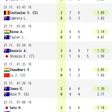
21.11.
03:45
1K
Costoulas S. (5)
2
7
6
1.89
Cabrera L.
0
5
3
1.82
21.11.
03:05
1K
Raina A.
2
6
6
1.14
Taylor L.
0
3
3
4.81
21.11.
02:50
1K
Bozovic A.
2
6
4
7
1.72
Shimizu E. (7)
1
1
6
5
1.99
21.11.
01:35
1K
Chaudhari V.
2
6
6
2.05
Lu J. (3)
0
1
2
1.69
21.11.
01:20
1K
Jones E.
2
6
6
1.39
Hule P. (6)
0
4
4
2.71
21.11.
01:00
1K
Sato H.
2
6
6
1.18