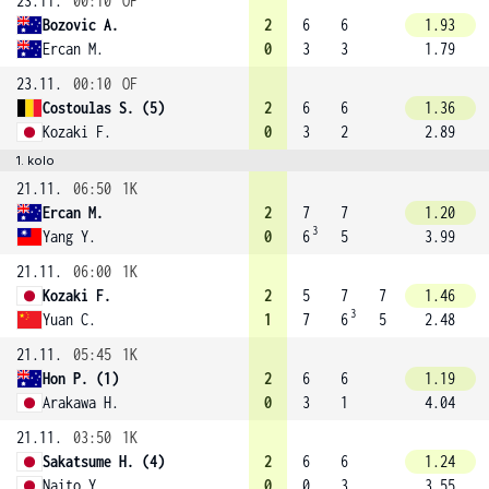
23.11.
00:10
OF
Bozovic A.
2
6
6
1.93
Ercan M.
0
3
3
1.79
23.11.
00:10
OF
Costoulas S. (5)
2
6
6
1.36
Kozaki F.
0
3
2
2.89
1. kolo
21.11.
06:50
1K
Ercan M.
2
7
7
1.20
3
Yang Y.
0
6
5
3.99
21.11.
06:00
1K
Kozaki F.
2
5
7
7
1.46
3
Yuan C.
1
7
6
5
2.48
21.11.
05:45
1K
Hon P. (1)
2
6
6
1.19
Arakawa H.
0
3
1
4.04
21.11.
03:50
1K
Sakatsume H. (4)
2
6
6
1.24
Naito Y.
0
0
3
3.55