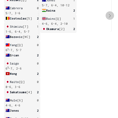
Jones
1
5-7, 6-4, 10-12
Cabrera
0
Raina
2
5-7, 3-6
Costoulas
[5]
2
Bains
[Q]
1
4-6, 6-4, 2-10
Shimizu
[7]
1
Okamura
[2]
2
1-6, 6-4, 5-7
Bozovic
[WC]
2
Yang
[Q]
0
3
6
-7, 5-7
Ercan
2
Saigo
0
5
6
-7, 2-6
Wong
2
Naito
[Q]
0
0-6, 3-6
Sakatsume
[4]
2
Hule
[6]
0
4-6, 4-6
Jones
2