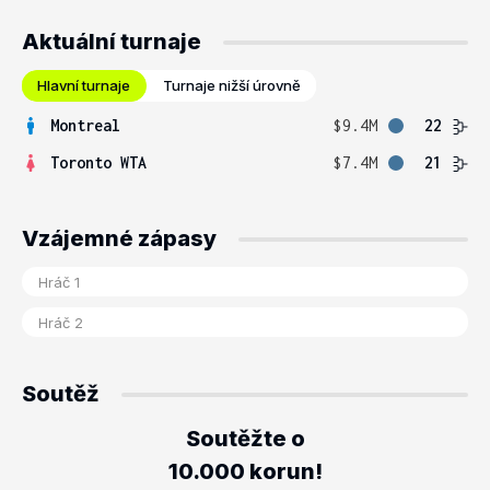
Aktuální turnaje
Hlavní turnaje
Turnaje nižší úrovně
Montreal
$9.4M
22
Toronto WTA
$7.4M
21
Vzájemné zápasy
Soutěž
Soutěžte o
10.000 korun!