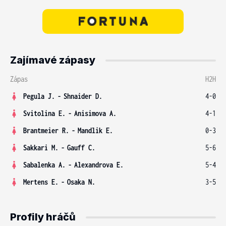
Zajímavé zápasy
Zápas
H2H
Pegula J.
-
Shnaider D.
4-0
Svitolina E.
-
Anisimova A.
4-1
Brantmeier R.
-
Mandlik E.
0-3
Sakkari M.
-
Gauff C.
5-6
Sabalenka A.
-
Alexandrova E.
5-4
Mertens E.
-
Osaka N.
3-5
Profily hráčů