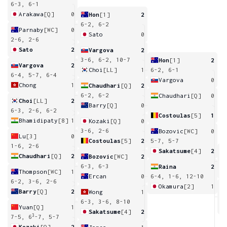
6-3, 6-1
Arakawa
[Q]
0
Hon
[1]
2
6-2, 6-2
Parnaby
[WC]
0
Sato
0
2-6, 2-6
Sato
2
Vargova
2
3-6, 6-2, 10-7
Hon
[1]
2
Vargova
2
Choi
[LL]
1
6-2, 6-1
6-4, 5-7, 6-4
Vargova
0
Chong
1
Chaudhari
[Q]
2
6-2, 6-2
Chaudhari
[Q]
0
Choi
[LL]
2
Barry
[Q]
0
6-3, 2-6, 6-2
Costoulas
[5]
1
Bhamidipaty
[8]
1
Kozaki
[Q]
0
3-6, 2-6
Bozovic
[WC]
0
Lu
[3]
0
Costoulas
[5]
2
5-7, 5-7
1-6, 2-6
Sakatsume
[4]
2
Chaudhari
[Q]
2
Bozovic
[WC]
2
6
6-3, 6-3
Raina
2
Thompson
[WC]
1
Ercan
0
6-4, 1-6, 12-10
6-2, 3-6, 2-6
Okamura
[2]
1
Barry
[Q]
2
Wong
1
6
6-3, 3-6, 8-10
Yuan
[Q]
1
Sakatsume
[4]
2
3
7-5, 6
-7, 5-7
Kozaki
[Q]
2