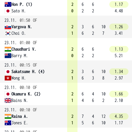
Hon P. (1)
2
6
6
1.17
Sato H.
0
2
2
4.48
23.11.
01:50
OF
Vargova N.
2
3
6
10
1.26
Choi O.
1
6
2
7
3.41
23.11.
01:00
OF
Chaudhari V.
2
6
6
1.13
Barry M.
0
2
2
5.21
23.11.
00:15
OF
Sakatsume H. (4)
2
3
6
10
1.34
Wong H.
1
6
3
8
2.97
23.11.
00:10
OF
Okamura K. (2)
2
6
4
10
1.66
Bains N.
1
4
6
2
2.10
23.11.
00:10
OF
Raina A.
2
7
4
12
4.35
Jones E.
1
5
6
10
1.17