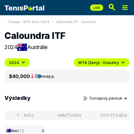
Turnaje - WTA ženy 2024
Caloundra ITF - Dvouhry
Caloundra ITF
2024
Austrálie
2024
WTA (ženy) - Dvouhry
$40,000
Ž
tvrdý p.
Výsledky
Turnajový pavouk
1. kolo
osmifinále
čtvrtfinále
Hon
[1]
2