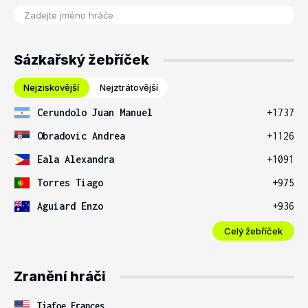
Sázkařský žebříček
Nejziskovější
Nejztrátovější
Cerundolo Juan Manuel
+1737
Obradovic Andrea
+1126
Eala Alexandra
+1091
Torres Tiago
+975
Aguiard Enzo
+936
Celý žebříček
Zranění hráči
Tiafoe Frances