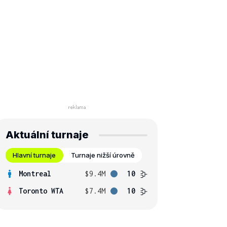
Aktuální turnaje
Hlavní turnaje
Turnaje nižší úrovně
Montreal
$9.4M
10
Toronto WTA
$7.4M
10