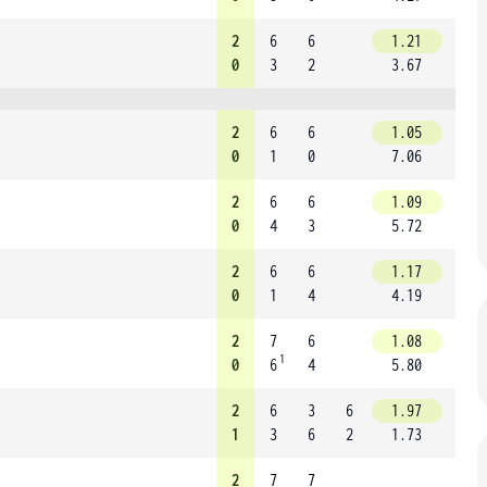
2
6
6
1.21
0
3
2
3.67
2
6
6
1.05
0
1
0
7.06
2
6
6
1.09
0
4
3
5.72
2
6
6
1.17
0
1
4
4.19
2
7
6
1.08
1
0
6
4
5.80
2
6
3
6
1.97
1
3
6
2
1.73
2
7
7