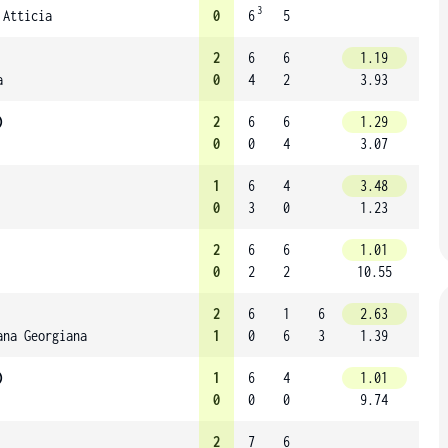
3
 Atticia
0
6
5
2
6
6
1.19
a
0
4
2
3.93
)
2
6
6
1.29
0
0
4
3.07
1
6
4
3.48
0
3
0
1.23
2
6
6
1.01
0
2
2
10.55
2
6
1
6
2.63
ana Georgiana
1
0
6
3
1.39
)
1
6
4
1.01
0
0
0
9.74
2
7
6