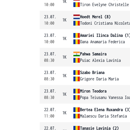
1K
10:00
Tiron Evelyne Christelle
23.07.
Hoedt Merel (8)
1K
10:00
Todoni Cristiana Nicolet
23.07.
Amariei Ilinca Dalina (1
1K
10:00
Oana Anamaria Federica
23.07.
Pahwa Samaira
1K
08:30
Puiac Alexia Lavinia
23.07.
Szabo Briana
1K
08:30
Grigore Daria Maria
23.07.
Miron Teodora
1K
08:30
Popa Teiusanu Vanessa Io
22.07.
Bertea Elena Ruxandra (3
1K
11:00
Malaescu Daria Stefania
22.07.
Tanasie Lavinia (2)