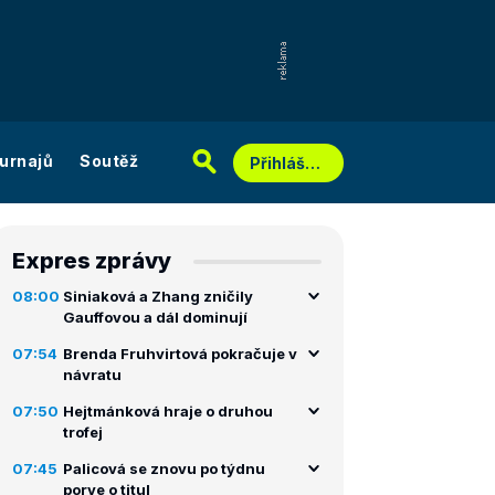
urnajů
Soutěž
Přihlášení
Expres zprávy
08:00
Siniaková a Zhang zničily
Gauffovou a dál dominují
07:54
Brenda Fruhvirtová pokračuje v
návratu
07:50
Hejtmánková hraje o druhou
trofej
07:45
Palicová se znovu po týdnu
porve o titul