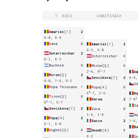
1. kolo
osmifinále
Amariei
[1]
2
6-0, 6-4
Oana
0
Amariei
[1]
2
6-3, 6-0
Osterreicher
2
Osterreicher
0
6-3, 6-3
Buchnik
0
Miron
[Q]
0
2
2-6, 6
-7
A
Miron
[Q]
2
Sevcikova
[7]
2
6-4,
6-0, 1-6, 6-3
S
Popa Teiusanu
1
Popa
[4]
0
5
6
-7, 2-6
H
Tiron
[Q]
0
3
Herea
2
7-6
3
6
-7, 5-7
S
Sevcikova
[7]
2
Sava
0
3-6, 3-6
H
Popa
[4]
2
Sacco
2
1-6,
6-1, 6-0
B
Anghel
[Q]
0
Hoedt
[8]
1
6-2
I