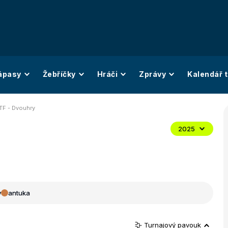
ápasy
Žebříčky
Hráči
Zprávy
Kalendář t
TF - Dvouhry
2025
y
antuka
Turnajový pavouk