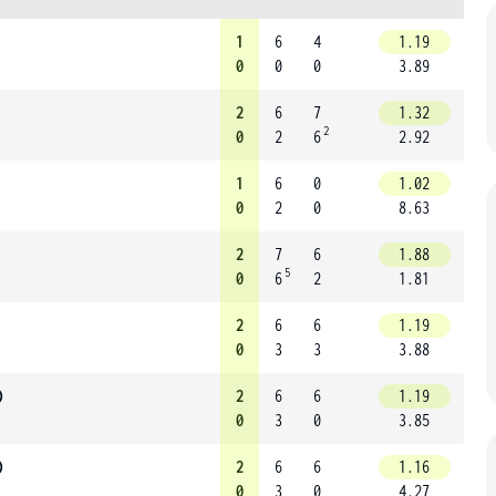
1
6
4
1.19
0
0
0
3.89
2
6
7
1.32
2
0
2
6
2.92
1
6
0
1.02
0
2
0
8.63
2
7
6
1.88
5
0
6
2
1.81
2
6
6
1.19
0
3
3
3.88
)
2
6
6
1.19
0
3
0
3.85
)
2
6
6
1.16
0
3
0
4.27