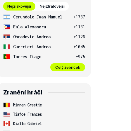
Nejziskovější
Nejztrátovější
Cerundolo Juan Manuel
+1737
Eala Alexandra
+1131
Obradovic Andrea
+1126
Guerrieri Andrea
+1045
Torres Tiago
+975
Celý žebříček
Zranění hráči
Minnen Greetje
Tiafoe Frances
Diallo Gabriel