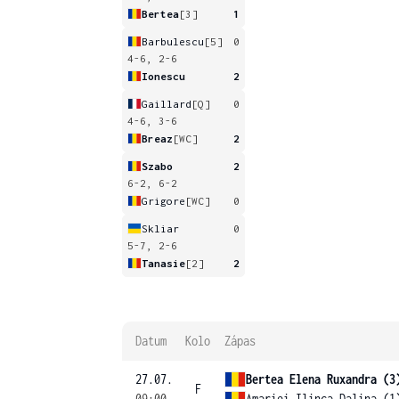
Bertea
[3]
1
Barbulescu
[5]
0
4-6, 2-6
Ionescu
2
Gaillard
[Q]
0
4-6, 3-6
Breaz
[WC]
2
Szabo
2
6-2, 6-2
Grigore
[WC]
0
Skliar
0
5-7, 2-6
Tanasie
[2]
2
Datum
Kolo
Zápas
27.07.
Bertea Elena Ruxandra (3
F
09:00
Amariei Ilinca Dalina (1