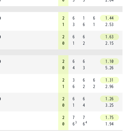
)
2
6
1
6
1.44
1
3
6
1
2.53
)
2
6
6
1.63
0
1
2
2.15
)
2
6
6
1.10
0
4
3
5.26
2
3
6
6
1.31
1
6
2
2
2.96
)
2
6
6
1.26
0
1
4
3.25
2
7
7
1.75
3
4
0
6
6
1.94