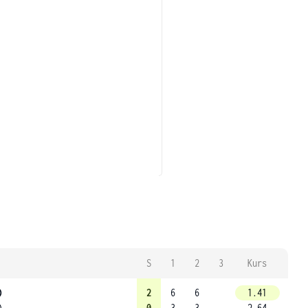
S
1
2
3
Kurs
)
2
6
6
1.41
)
0
3
3
2.64