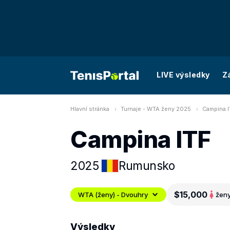
LIVE výsledky
Z
Hlavní stránka
Turnaje - WTA ženy 2025
Campina I
Campina ITF
2025
Rumunsko
$15,000
WTA (ženy) - Dvouhry
žen
Výsledky