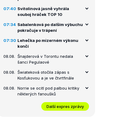
07:40
Svitolinová jasně vyhrála
souboj hráček TOP 10
07:34
Sabalenková po dalším výbuchu
pokračuje v trápení
07:30
Lehečka po mizerném výkonu
končí
08.08.
Šnajderová v Torontu nedala
šanci Pegulaové
08.08.
Šwiateková otočila zápas s
Kosťukovou a je ve čtvrtfinále
08.08.
Norrie se ocitl pod palbou kritiky
některých fanoušků
Další expres zprávy