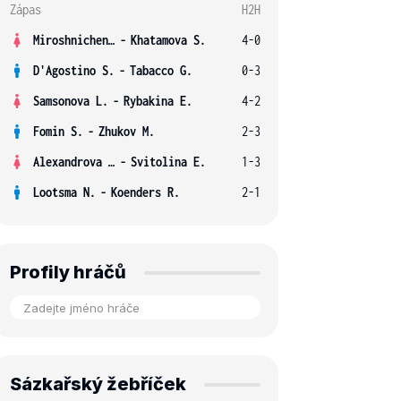
Zápas
H2H
Miroshnichenko V.
-
Khatamova S.
4-0
D'Agostino S.
-
Tabacco G.
0-3
Samsonova L.
-
Rybakina E.
4-2
Fomin S.
-
Zhukov M.
2-3
Alexandrova E.
-
Svitolina E.
1-3
Lootsma N.
-
Koenders R.
2-1
Profily hráčů
Sázkařský žebříček