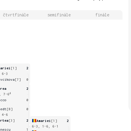
čtvrtfinále
semifinále
finále
mariei
[1]
2
 6-3
evcikova
[7]
0
erea
2
4
, 7-6
acco
0
oedt
[8]
0
 4-6
ertea
[3]
2
Amariei
[1]
2
6-3, 1-6, 6-1
onescu
1