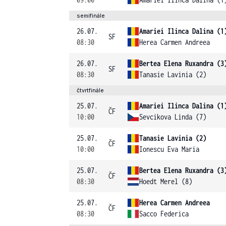
semifinále
26.07.
Amariei Ilinca Dalina (1
SF
08:30
Herea Carmen Andreea
26.07.
Bertea Elena Ruxandra (3
SF
08:30
Tanasie Lavinia (2)
čtvrtfinále
25.07.
Amariei Ilinca Dalina (1
ČF
10:00
Sevcikova Linda (7)
25.07.
Tanasie Lavinia (2)
ČF
10:00
Ionescu Eva Maria
25.07.
Bertea Elena Ruxandra (3
ČF
08:30
Hoedt Merel (8)
25.07.
Herea Carmen Andreea
ČF
08:30
Sacco Federica