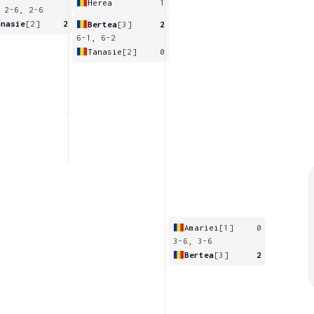
Herea
1
 2-6, 2-6
anasie
[2]
2
Bertea
[3]
2
6-1, 6-2
Tanasie
[2]
0
Amariei
[1]
0
3-6, 3-6
Bertea
[3]
2