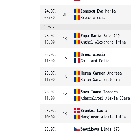
24.07.
Ionescu Eva Maria
OF
08:30
Breaz Alesia
1. kolo
23.07.
Popa Maria Sara (4)
1K
13:00
Anghel Alexandra Irina
23.07.
Breaz Alesia
1K
11:00
Gaillard Delia
23.07.
Herea Carmen Andreea
1K
11:00
Balan Sara Victoria
23.07.
Sava Ioana Teodora
1K
11:00
Adascalitei Alexia Clara
23.07.
Brunkel Laura
1K
10:00
Marginean Alexia Iulia
23.07.
Sevcikova Linda (7)