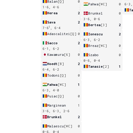
Balan
[Q]
0
Pahwa
[WC]
0
6-3,
1-6, 4-6
T
Herea
2
Brunkel
0
3-6, 0-6
Sava
2
Bertea
[3]
2
1
7-6
, 6-4
Adascalitei
[Q]
0
Ionescu
2
6-3, 6-2
Sacco
2
Breaz
[WC]
0
6-1, 6-2
Kawamura
[6]
0
Szabo
0
0-6, 0-4
Hoedt
[8]
2
Tanasie
[2]
1
6-4, 6-2
Todoni
[Q]
0
Pahwa
[WC]
1
6-3, 4-0
Puiac
[Q]
0
Marginean
1
3-6, 6-3, 2-6
Brunkel
2
Malaescu
[WC]
0
0-6, 0-4