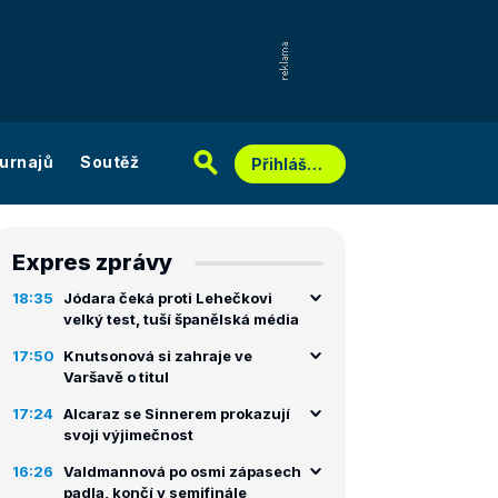
urnajů
Soutěž
Přihlášení
Expres zprávy
18:35
Jódara čeká proti Lehečkovi
velký test, tuší španělská média
17:50
Knutsonová si zahraje ve
Varšavě o titul
17:24
Alcaraz se Sinnerem prokazují
svoji výjimečnost
16:26
Valdmannová po osmi zápasech
padla, končí v semifinále