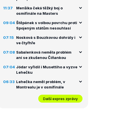
11:37
Menšíka čeká těžký boj o
osmifinále na Masters
09:04
Štěpánek s volbou povrchu proti
Spojeným státům nesouhlasí
07:15
Nosková s Bouzkovou dohrály i
ve čtyřhře
07:08
Sabalenková neměla problém
ani se zkušenou Číňankou
07:04
Jódar vyřídil i Musettiho a vyzve
Lehečku
06:33
Lehečka neměl problém, v
Montrealu je v osmifinále
Další expres zprávy