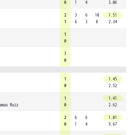
0
1
4
3.06
2
3
6
10
1.51
1
6
3
8
2.34
1
0
1
0
1
1.45
0
2.52
1
1.41
amas Ruiz
0
2.62
2
6
6
1.01
0
1
4
9.67