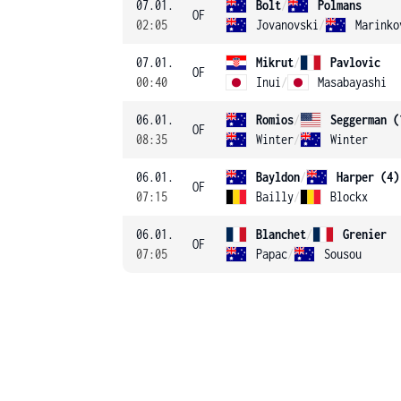
07.01.
Bolt
/
Polmans
OF
02:05
Jovanovski
/
Marinko
07.01.
Mikrut
/
Pavlovic
OF
00:40
Inui
/
Masabayashi
06.01.
Romios
/
Seggerman (
OF
08:35
Winter
/
Winter
06.01.
Bayldon
/
Harper (4)
OF
07:15
Bailly
/
Blockx
06.01.
Blanchet
/
Grenier
OF
07:05
Papac
/
Sousou