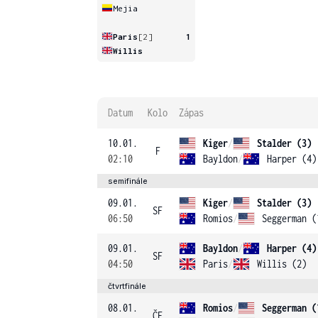
Mejia
Paris
[2]
1
Willis
Datum
Kolo
Zápas
10.01.
Kiger
/
Stalder (3)
F
02:10
Bayldon
/
Harper (4)
semifinále
09.01.
Kiger
/
Stalder (3)
SF
06:50
Romios
/
Seggerman (
09.01.
Bayldon
/
Harper (4)
SF
04:50
Paris
/
Willis (2)
čtvrtfinále
08.01.
Romios
/
Seggerman (
ČF