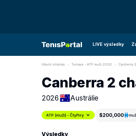
LIVE výsledky
Z
Hlavní stránka
Turnaje - ATP muži 2026
Canberra 2
Canberra 2 ch
2026
Austrálie
$200,000
ATP (muži) - Čtyřhry
muž
Výsledky