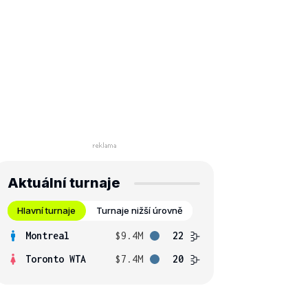
Aktuální turnaje
Hlavní turnaje
Turnaje nižší úrovně
Montreal
$9.4M
22
Toronto WTA
$7.4M
20