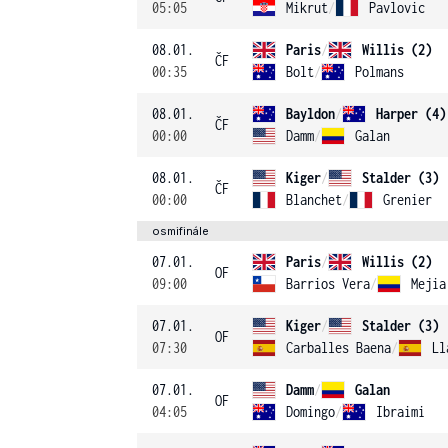
05:05
Mikrut
/
Pavlovic
08.01.
Paris
/
Willis (2)
ČF
00:35
Bolt
/
Polmans
08.01.
Bayldon
/
Harper (4)
ČF
00:00
Damm
/
Galan
08.01.
Kiger
/
Stalder (3)
ČF
00:00
Blanchet
/
Grenier
osmifinále
07.01.
Paris
/
Willis (2)
OF
09:00
Barrios Vera
/
Mejia
07.01.
Kiger
/
Stalder (3)
OF
07:30
Carballes Baena
/
Ll
07.01.
Damm
/
Galan
OF
04:05
Domingo
/
Ibraimi