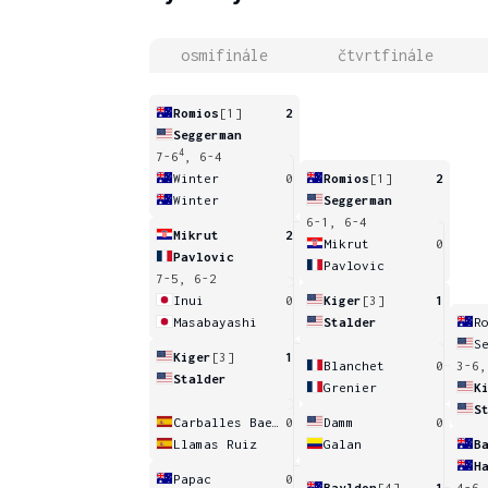
osmifinále
čtvrtfinále
Romios
[1]
2
Seggerman
4
7-6
, 6-4
Winter
0
Romios
[1]
2
Winter
Seggerman
6-1, 6-4
Mikrut
2
Mikrut
0
Pavlovic
Pavlovic
7-5, 6-2
Inui
0
Kiger
[3]
1
Masabayashi
Stalder
R
S
Kiger
[3]
1
Blanchet
0
3-6,
Stalder
Grenier
K
S
Carballes Baena
0
Damm
0
Llamas Ruiz
Galan
B
H
Papac
0
Bayldon
[4]
1
4-6,