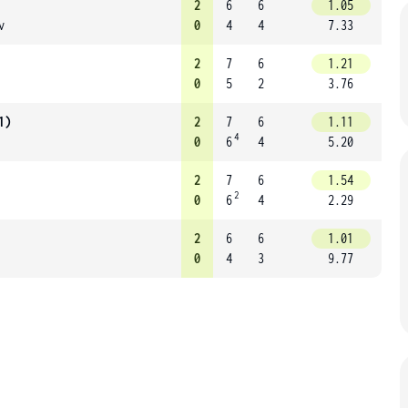
2
6
6
1.05
v
0
4
4
7.33
2
7
6
1.21
0
5
2
3.76
1)
2
7
6
1.11
4
0
6
4
5.20
2
7
6
1.54
2
0
6
4
2.29
2
6
6
1.01
0
4
3
9.77