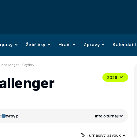
ápasy
Žebříčky
Hráči
Zprávy
Kalendář t
 challenger - Čtyřhry
allenger
2026
i
tvrdý p.
Info o turnaji
Turnajový pavouk