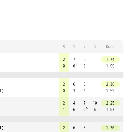
S
1
2
3
Kurs
2
7
6
1.74
3
0
6
3
1.99
2
6
6
2.36
1)
0
3
4
1.52
2
4
7
10
2.25
5
1
6
6
6
1.57
1)
2
6
6
1.30