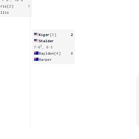
aris
[2]
1
illis
Kiger
[3]
2
Stalder
3
7-6
, 6-3
Bayldon
[4]
0
Harper