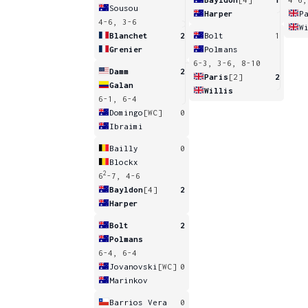
Sousou
Harper
P
4-6, 3-6
W
Blanchet
2
Bolt
1
Grenier
Polmans
6-3, 3-6, 8-10
Damm
2
Paris
[2]
2
Galan
Willis
6-1, 6-4
Domingo
[WC]
0
Ibraimi
Bailly
0
Blockx
2
6
-7, 4-6
Bayldon
[4]
2
Harper
Bolt
2
Polmans
6-4, 6-4
Jovanovski
[WC]
0
Marinkov
Barrios Vera
0