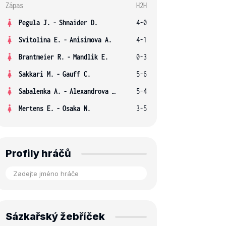
Zápas
H2H
Pegula J.
-
Shnaider D.
4-0
Svitolina E.
-
Anisimova A.
4-1
Brantmeier R.
-
Mandlik E.
0-3
Sakkari M.
-
Gauff C.
5-6
Sabalenka A.
-
Alexandrova E.
5-4
Mertens E.
-
Osaka N.
3-5
Profily hráčů
Sázkařský žebříček