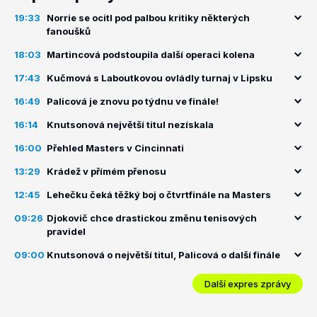
19:33
Norrie se ocitl pod palbou kritiky některých
fanoušků
18:03
Martincová podstoupila další operaci kolena
17:43
Kučmová s Laboutkovou ovládly turnaj v Lipsku
16:49
Palicová je znovu po týdnu ve finále!
16:14
Knutsonová největší titul nezískala
16:00
Přehled Masters v Cincinnati
13:29
Krádež v přímém přenosu
12:45
Lehečku čeká těžký boj o čtvrtfinále na Masters
09:26
Djokovič chce drastickou změnu tenisových
pravidel
09:00
Knutsonová o největší titul, Palicová o další finále
Další expres zprávy