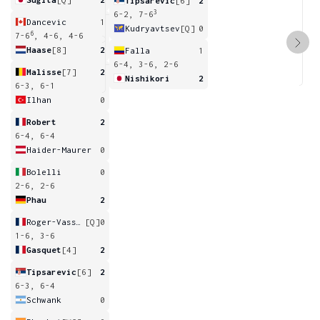
Tipsarevic
[6]
2
3
6-2, 7-6
Dancevic
1
Kudryavtsev
[Q]
0
6
7-6
, 4-6, 4-6
Haase
[8]
2
Falla
1
6-4, 3-6, 2-6
Malisse
[7]
2
Nishikori
2
6-3, 6-1
Ilhan
0
Robert
2
6-4, 6-4
Haider-Maurer
0
Bolelli
0
2-6, 2-6
Phau
2
Roger-Vasselin
[Q]
0
1-6, 3-6
Gasquet
[4]
2
Tipsarevic
[6]
2
6-3, 6-4
Schwank
0