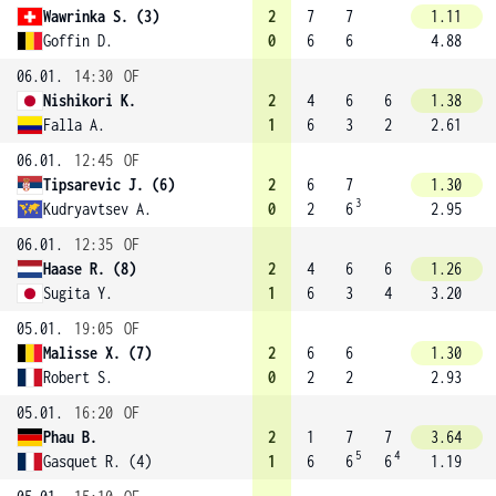
Wawrinka S. (3)
2
7
7
1.11
Goffin D.
0
6
6
4.88
06.01.
14:30
OF
Nishikori K.
2
4
6
6
1.38
Falla A.
1
6
3
2
2.61
06.01.
12:45
OF
Tipsarevic J. (6)
2
6
7
1.30
3
Kudryavtsev A.
0
2
6
2.95
06.01.
12:35
OF
Haase R. (8)
2
4
6
6
1.26
Sugita Y.
1
6
3
4
3.20
05.01.
19:05
OF
Malisse X. (7)
2
6
6
1.30
Robert S.
0
2
2
2.93
05.01.
16:20
OF
Phau B.
2
1
7
7
3.64
5
4
Gasquet R. (4)
1
6
6
6
1.19