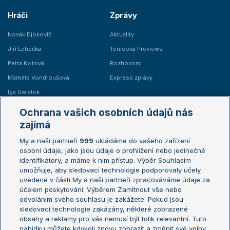
Hráči
Zprávy
Novak Djokovič
Aktuality
Jiří Lehečka
Tenisová Previews
Petra Kvitová
Rozhovory
Markéta Vondroušová
Express zprávy
Iga Swiatek
Marie Bouzková
Ochrana vašich osobních údajů nás
Žebříčky
Kalendář turnajů
zajímá
My a naši partneři
999
ukládáme do vašeho zařízení
Žebříček ATP (muži)
Australian Open
osobní údaje, jako jsou údaje o prohlížení nebo jedinečné
Žebříček WTA (ženy)
French Open
identifikátory, a máme k nim přístup. Výběr Souhlasím
umožňuje, aby sledovací technologie podporovaly účely
Sázkařský žebříček
Wimbledon
uvedené v části My a naši partneři zpracováváme údaje za
US Open
účelem poskytování. Výběrem Zamítnout vše nebo
odvoláním svého souhlasu je zakážete. Pokud jsou
Turnaj mistrů
sledovací technologie zakázány, některé zobrazené
Turnaj mistryň
obsahy a reklamy pro vás nemusí být tolik relevantní. Tuto
Aktualní trendy
nabídku můžete kdykoli znovu zobrazit a změnit své volby