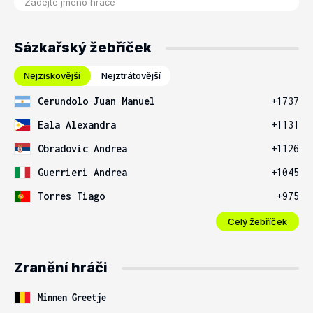
Sázkařský žebříček
Nejziskovější
Nejztrátovější
Cerundolo Juan Manuel
+1737
Eala Alexandra
+1131
Obradovic Andrea
+1126
Guerrieri Andrea
+1045
Torres Tiago
+975
Celý žebříček
Zranění hráči
Minnen Greetje