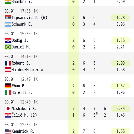
Bhambri Y.
0
2
1
2.59
03.01.
17:35
1K
Tipsarevic J. (6)
2
6
6
1.28
Schwank E.
0
3
4
3.06
03.01.
15:30
1K
Dodig I.
2
6
6
1.35
Daniel M.
0
2
2
2.71
03.01.
14:10
1K
Robert S.
2
6
6
2.09
Haider-Maurer A.
0
4
4
1.58
03.01.
12:40
1K
Phau B.
2
6
6
1.67
Bolelli S.
0
2
2
1.96
03.01.
12:40
1K
Nishikori K.
2
4
7
6
2.34
0
Čilič M. (2)
1
6
6
2
1.46
03.01.
12:35
1K
Kendrick R.
2
7
6
1.55