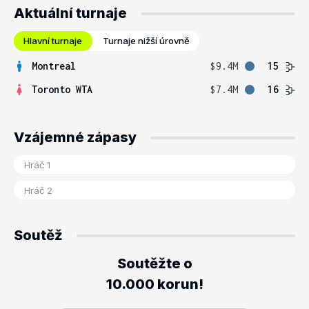
Aktuální turnaje
Hlavní turnaje
Turnaje nižší úrovně
Montreal
$9.4M
15
Toronto WTA
$7.4M
16
Vzájemné zápasy
Soutěž
Soutěžte o
10.000 korun!