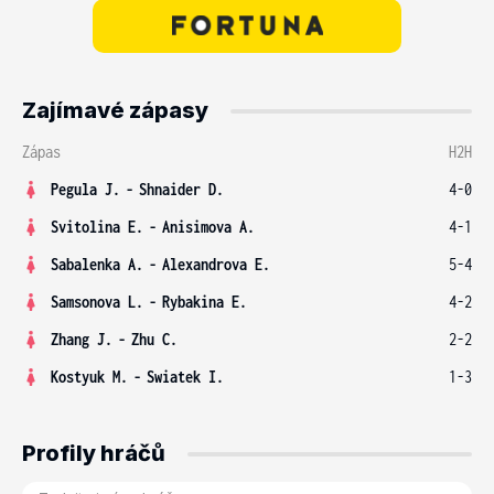
Zajímavé zápasy
Zápas
H2H
Pegula J.
-
Shnaider D.
4-0
Svitolina E.
-
Anisimova A.
4-1
Sabalenka A.
-
Alexandrova E.
5-4
Samsonova L.
-
Rybakina E.
4-2
Zhang J.
-
Zhu C.
2-2
Kostyuk M.
-
Swiatek I.
1-3
Profily hráčů