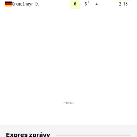
1
Gremelmayr D.
0
6
4
2.15
Expres zprávy