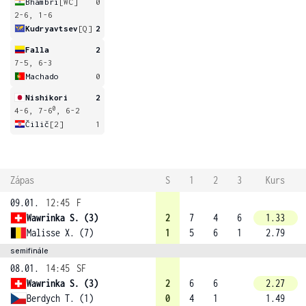
Bhambri
[WC]
0
2-6, 1-6
Kudryavtsev
[Q]
2
Falla
2
7-5, 6-3
Machado
0
Nishikori
2
0
4-6, 7-6
, 6-2
Čilič
[2]
1
Zápas
S
1
2
3
Kurs
09.01.
12:45
F
Wawrinka S. (3)
2
7
4
6
1.33
Malisse X. (7)
1
5
6
1
2.79
semifinále
08.01.
14:45
SF
Wawrinka S. (3)
2
6
6
2.27
Berdych T. (1)
0
4
1
1.49