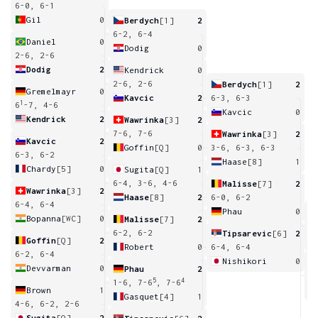
6-0, 6-1
Gil
0
Berdych
[1]
2
6-2, 6-4
Daniel
0
Dodig
0
2-6, 2-6
Dodig
2
Kendrick
0
2-6, 2-6
Berdych
[1]
2
Gremelmayr
0
Kavcic
2
6-3, 6-3
1
6
-7, 4-6
Kavcic
0
Kendrick
2
Wawrinka
[3]
2
7-6, 7-6
Wawrinka
[3]
2
Kavcic
2
Goffin
[Q]
0
3-6, 6-3, 6-3
6-3, 6-2
Haase
[8]
1
Chardy
[5]
0
Sugita
[Q]
1
6-4, 3-6, 4-6
Malisse
[7]
2
Wawrinka
[3]
2
Haase
[8]
2
6-0, 6-2
6-4, 6-4
Phau
0
Bopanna
[WC]
0
Malisse
[7]
2
4
6-2, 6-2
Tipsarevic
[6]
2
Goffin
[Q]
2
Robert
0
6-4, 6-4
6-2, 6-4
Nishikori
0
Devvarman
0
Phau
2
3
5
4
1-6, 7-6
, 7-6
Brown
1
Gasquet
[4]
1
4-6, 6-2, 2-6
Sugita
[Q]
2