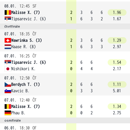
08.01.
12:45
SF
Malisse X. (7)
2
3
6
6
1.96
Tipsarevic J. (6)
1
6
3
2
1.67
čtvrtfinále
07.01.
18:35
ČF
Wawrinka S. (3)
2
3
6
6
1.29
Haase R. (8)
1
6
3
3
2.97
07.01.
16:25
ČF
Tipsarevic J. (6)
2
6
6
1.54
Nishikori K.
0
4
4
2.17
07.01.
12:50
ČF
Berdych T. (1)
2
6
6
1.11
Kavcic B.
0
3
3
5.01
07.01.
12:40
ČF
Malisse X. (7)
2
6
6
1.34
Phau B.
0
0
2
2.75
osmifinále
06.01.
18:30
OF