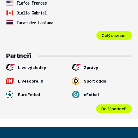
Tiafoe Frances
Diallo Gabriel
Tararudee Lanlana
Celý seznam
Partneři
Live výsledky
Zprávy
Livescore.in
Sport odds
EuroFotbal
eFotbal
Další partneři