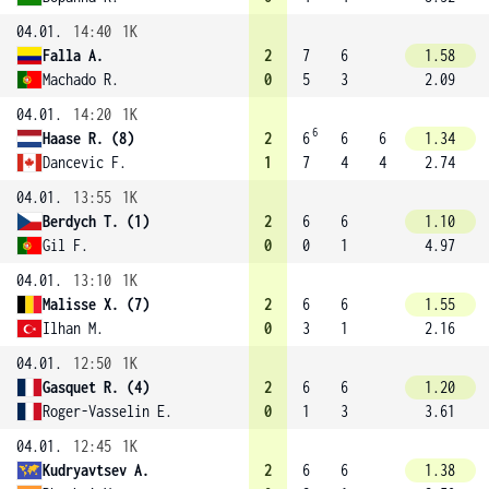
04.01.
14:40
1K
Falla A.
2
7
6
1.58
Machado R.
0
5
3
2.09
04.01.
14:20
1K
6
Haase R. (8)
2
6
6
6
1.34
Dancevic F.
1
7
4
4
2.74
04.01.
13:55
1K
Berdych T. (1)
2
6
6
1.10
Gil F.
0
0
1
4.97
04.01.
13:10
1K
Malisse X. (7)
2
6
6
1.55
Ilhan M.
0
3
1
2.16
04.01.
12:50
1K
Gasquet R. (4)
2
6
6
1.20
Roger-Vasselin E.
0
1
3
3.61
04.01.
12:45
1K
Kudryavtsev A.
2
6
6
1.38