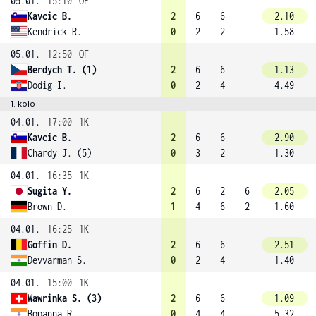
05.01.
15:10
OF
Kavcic B.
2
6
6
2.10
Kendrick R.
0
2
2
1.58
05.01.
12:50
OF
Berdych T. (1)
2
6
6
1.13
Dodig I.
0
2
4
4.49
1. kolo
04.01.
17:00
1K
Kavcic B.
2
6
6
2.90
Chardy J. (5)
0
3
2
1.30
04.01.
16:35
1K
Sugita Y.
2
6
2
6
2.05
Brown D.
1
4
6
2
1.60
04.01.
16:25
1K
Goffin D.
2
6
6
2.51
Devvarman S.
0
2
4
1.40
04.01.
15:00
1K
Wawrinka S. (3)
2
6
6
1.09
Bopanna R.
0
4
4
5.32