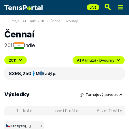
Turnaje - ATP muži 2011
Čennaí - Dvouhry
Čennaí
2011
Indie
2011
ATP (muži) - Dvouhry
$398,250
M
tvrdý p.
Výsledky
Turnajový pavouk
1. kolo
osmifinále
čtvrtfinále
Berdych
[1]
2