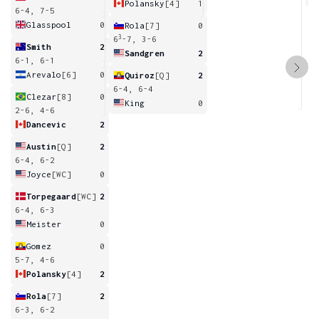
Polansky
[4]
1
6-4, 7-5
Glasspool
0
Rola
[7]
0
3
6
-7, 3-6
Smith
2
Sandgren
2
6-1, 6-1
Arevalo
[6]
0
Quiroz
[Q]
2
6-4, 6-4
Clezar
[8]
0
King
0
2-6, 4-6
Dancevic
2
Austin
[Q]
2
6-4, 6-2
Joyce
[WC]
0
Torpegaard
[WC]
2
6-4, 6-3
Meister
0
Gomez
0
5-7, 4-6
Polansky
[4]
2
Rola
[7]
2
6-3, 6-2