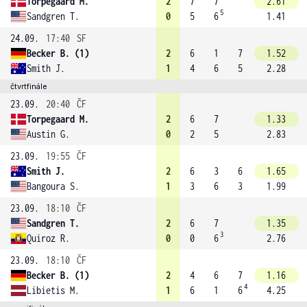
Torpegaard M.
2
7
7
2.61
5
Sandgren T.
0
5
6
1.41
24.09.
17:40
SF
Becker B. (1)
2
6
1
7
1.52
Smith J.
1
4
6
5
2.28
čtvrtfinále
23.09.
20:40
ČF
Torpegaard M.
2
6
7
1.33
Austin G.
0
2
5
2.83
23.09.
19:55
ČF
Smith J.
2
6
3
6
1.65
Bangoura S.
1
3
6
3
1.99
23.09.
18:10
ČF
Sandgren T.
2
6
7
1.35
3
Quiroz R.
0
0
6
2.76
23.09.
18:10
ČF
Becker B. (1)
2
4
6
7
1.16
4
Libietis M.
1
6
1
6
4.25