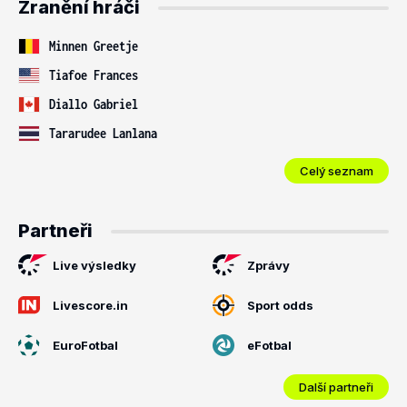
Zranění hráči
Minnen Greetje
Tiafoe Frances
Diallo Gabriel
Tararudee Lanlana
Celý seznam
Partneři
Live výsledky
Zprávy
Livescore.in
Sport odds
EuroFotbal
eFotbal
Další partneři