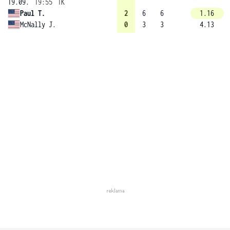
19.09.
19:55
1K
Paul T.
2
6
6
1.16
McNally J.
0
3
3
4.13