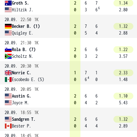
Groth S.
2
6
7
1.34
6
Hiltzik J.
0
3
6
2.80
20.09.
22:50
1K
Becker B. (1)
2
7
6
1.32
Quigley E.
0
5
4
2.88
20.09.
21:30
1K
Rola B. (7)
2
6
6
1.22
Scholtz N.
0
3
2
3.57
20.09.
20:30
1K
Norrie C.
1
7
1
2.33
4
Escobedo E. (5)
0
6
0
1.48
20.09.
20:05
1K
Austin G.
2
6
6
1.10
Joyce M.
0
4
2
5.43
20.09.
18:55
1K
Sandgren T.
2
6
6
1.32
Bester P.
0
4
4
2.89
20.09.
18:45
1K