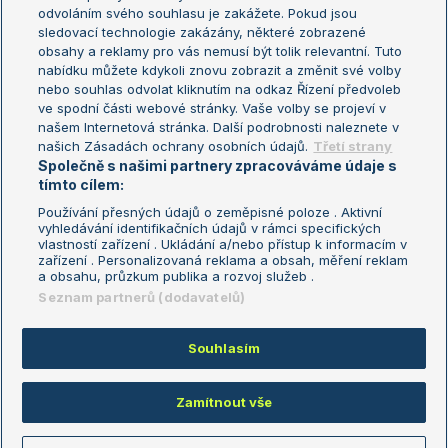
odvoláním svého souhlasu je zakážete. Pokud jsou
Turnaj mistrů
sledovací technologie zakázány, některé zobrazené
Turnaj mistryň
obsahy a reklamy pro vás nemusí být tolik relevantní. Tuto
Aktualní trendy
nabídku můžete kdykoli znovu zobrazit a změnit své volby
nebo souhlas odvolat kliknutím na odkaz Řízení předvoleb
ve spodní části webové stránky. Vaše volby se projeví v
Fotbalové přestupy
našem Internetová stránka. Další podrobnosti naleznete v
Livesport Daily
našich Zásadách ochrany osobních údajů.
Třetí strany
Společně s našimi partnery zpracováváme údaje s
LS Prague Open
tímto cílem:
Používání přesných údajů o zeměpisné poloze . Aktivní
vyhledávání identifikačních údajů v rámci specifických
vlastností zařízení . Ukládání a/nebo přístup k informacím v
Podmínky užití
Nastavení soukromí
zařízení . Personalizovaná reklama a obsah, měření reklam
GDPR a žurnalistika
Reklama
a obsahu, průzkum publika a rozvoj služeb .
Informace o zpracování osobních
Kontakt
Seznam partnerů (dodavatelů)
údajů
Tiráž
Souhlasím
Copyright © 2008-2026 TenisPortal.cz. Využíváme zpravodajství ČTK.
Zamítnout vše