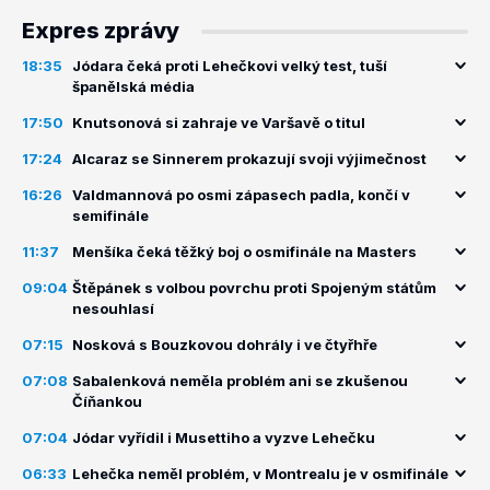
Expres zprávy
18:35
Jódara čeká proti Lehečkovi velký test, tuší
španělská média
17:50
Knutsonová si zahraje ve Varšavě o titul
17:24
Alcaraz se Sinnerem prokazují svoji výjimečnost
16:26
Valdmannová po osmi zápasech padla, končí v
semifinále
11:37
Menšíka čeká těžký boj o osmifinále na Masters
09:04
Štěpánek s volbou povrchu proti Spojeným státům
nesouhlasí
07:15
Nosková s Bouzkovou dohrály i ve čtyřhře
07:08
Sabalenková neměla problém ani se zkušenou
Číňankou
07:04
Jódar vyřídil i Musettiho a vyzve Lehečku
06:33
Lehečka neměl problém, v Montrealu je v osmifinále