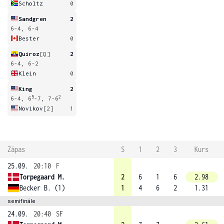
Scholtz
0
Sandgren
2
6-4, 6-4
Bester
0
Quiroz
[Q]
2
6-4, 6-2
Klein
0
King
2
5
2
6-4, 6
-7, 7-6
Novikov
[2]
1
Zápas
S
1
2
3
Kurs
25.09.
20:10
F
Torpegaard M.
2
6
1
6
2.98
Becker B. (1)
1
4
6
2
1.31
semifinále
24.09.
20:40
SF