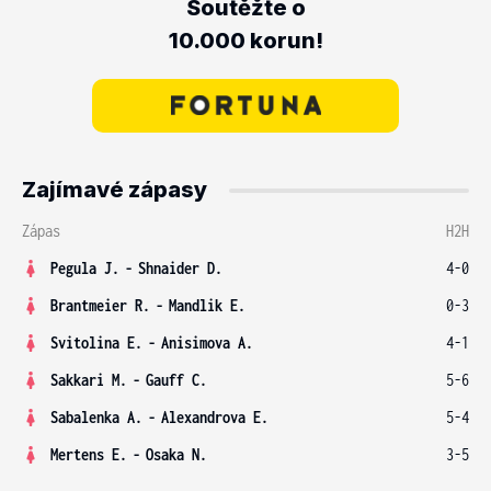
Soutěžte o
10.000 korun!
Zajímavé zápasy
Zápas
H2H
Pegula J.
-
Shnaider D.
4-0
Brantmeier R.
-
Mandlik E.
0-3
Svitolina E.
-
Anisimova A.
4-1
Sakkari M.
-
Gauff C.
5-6
Sabalenka A.
-
Alexandrova E.
5-4
Mertens E.
-
Osaka N.
3-5