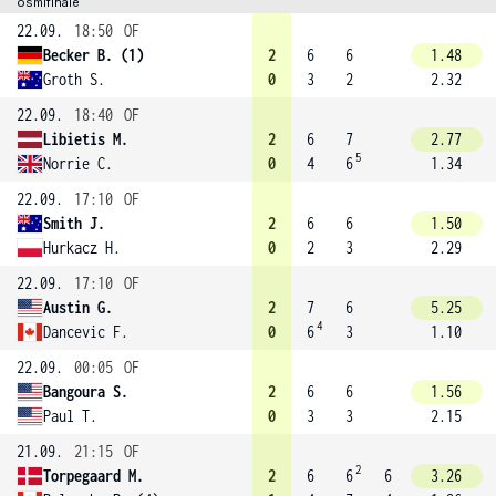
osmifinále
22.09.
18:50
OF
Becker B. (1)
2
6
6
1.48
Groth S.
0
3
2
2.32
22.09.
18:40
OF
Libietis M.
2
6
7
2.77
5
Norrie C.
0
4
6
1.34
22.09.
17:10
OF
Smith J.
2
6
6
1.50
Hurkacz H.
0
2
3
2.29
22.09.
17:10
OF
Austin G.
2
7
6
5.25
4
Dancevic F.
0
6
3
1.10
22.09.
00:05
OF
Bangoura S.
2
6
6
1.56
Paul T.
0
3
3
2.15
21.09.
21:15
OF
2
Torpegaard M.
2
6
6
6
3.26