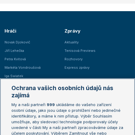
Hráči
Zprávy
Novak Djokovič
Aktuality
Jiří Lehečka
Tenisová Previews
Petra Kvitová
Rozhovory
Markéta Vondroušová
Express zprávy
Iga Swiatek
Marie Bouzková
Ochrana vašich osobních údajů nás
Žebříčky
Kalendář turnajů
zajímá
My a naši partneři
999
ukládáme do vašeho zařízení
Žebříček ATP (muži)
Australian Open
osobní údaje, jako jsou údaje o prohlížení nebo jedinečné
Žebříček WTA (ženy)
French Open
identifikátory, a máme k nim přístup. Výběr Souhlasím
umožňuje, aby sledovací technologie podporovaly účely
Sázkařský žebříček
Wimbledon
uvedené v části My a naši partneři zpracováváme údaje za
US Open
účelem poskytování. Výběrem Zamítnout vše nebo