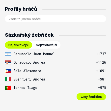
Profily hráčů
Sázkařský žebříček
Nejziskovější
Nejztrátovější
Cerundolo Juan Manuel
+1737
Obradovic Andrea
+1126
Eala Alexandra
+1091
Guerrieri Andrea
+981
Torres Tiago
+975
Celý žebříček