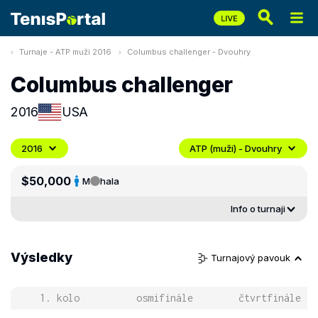
Turnaje - ATP muži 2016
Columbus challenger - Dvouhry
Columbus challenger
2016
USA
2016
ATP (muži) - Dvouhry
$50,000
M
hala
Info o turnaji
Výsledky
Turnajový pavouk
1. kolo
osmifinále
čtvrtfinále