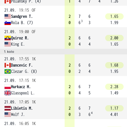
Polansky P. (4)
1
4
7
4
1.26
21.09.
19:15
OF
Sandgren T.
2
7
6
1.65
3
Rola B. (7)
0
6
3
1.99
21.09.
19:00
OF
Quiroz R.
2
6
6
2.00
King E.
0
4
4
1.65
1. kolo
21.09.
17:55
1K
Dancevic F.
2
6
6
1.68
Clezar G. (8)
0
2
4
1.95
21.09.
17:15
1K
Hurkacz H.
2
6
7
2.28
Glasspool L.
0
4
5
1.49
21.09.
17:05
1K
Libietis M.
2
6
7
1.17
4
Wolf J.
0
3
6
4.01
21.09.
16:05
1K