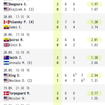
Bangoura S.
2
6
6
1.97
Krajicek A. (3)
0
2
3
1.67
20.09.
17:35
1K
Polansky P. (4)
2
7
6
1.20
Gomez E.
0
5
4
3.74
20.09.
17:10
1K
Quiroz R.
2
6
6
2.01
Klein B.
0
4
2
1.63
20.09.
16:10
1K
Smith J.
2
6
6
1.38
Arevalo M. (6)
0
1
1
2.66
20.09.
16:10
1K
5
King E.
2
6
6
7
2.94
2
Novikov D. (2)
1
4
7
6
1.31
19.09.
21:30
1K
Torpegaard M.
2
6
6
2.17
Meister N.
0
4
3
1.55