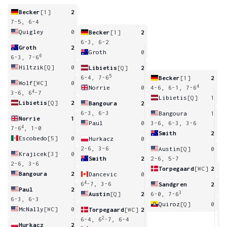
Becker
[1]
2
7-5, 6-4
Quigley
0
Becker
[1]
2
6-3, 6-2
Groth
2
Groth
0
6
6-3, 7-6
Hiltzik
[Q]
0
Libietis
[Q]
2
5
6-4, 7-6
Becker
[1]
2
Wolf
[WC]
0
4
Norrie
0
4-6, 6-1, 7-6
4
3-6, 6
-7
Libietis
[Q]
1
Libietis
[Q]
2
Bangoura
2
6-3, 6-3
Bangoura
1
Norrie
1
Paul
0
3-6, 6-3, 3-6
4
7-6
, 1-0
Smith
2
Escobedo
[5]
0
Hurkacz
0
2-6, 3-6
Austin
[Q]
0
Krajicek
[3]
0
Smith
2
2-6, 5-7
2-6, 3-6
Torpegaard
[WC]
2
Bangoura
2
Dancevic
0
6
4
6
-7, 3-6
Sandgren
2
Paul
2
3
Austin
[Q]
2
6-0, 7-6
6-3, 6-3
Quiroz
[Q]
0
McNally
[WC]
0
Torpegaard
[WC]
2
7
2
6-4, 6
-7, 6-4
Hurkacz
2