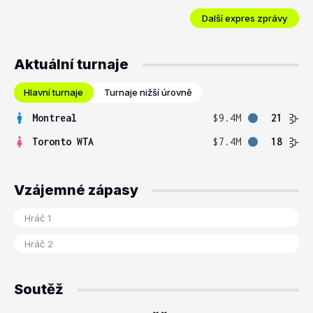
Další expres zprávy
Aktuální turnaje
Hlavní turnaje
Turnaje nižší úrovně
Montreal
$9.4M
21
Toronto WTA
$7.4M
18
Vzájemné zápasy
Soutěž