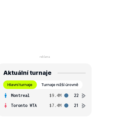
Aktuální turnaje
Hlavní turnaje
Turnaje nižší úrovně
Montreal
$9.4M
22
Toronto WTA
$7.4M
21