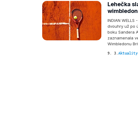
Lehečka sla
wimbledon
INDIAN WELLS - 
dvouhry už po ú
boku Sandera A
zaznamenala vel
Wimbledonu Bri
9. 3.
Aktuality