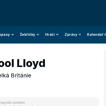
ápasy
Žebříčky
Hráči
Zprávy
Kalendář t
ool Lloyd
lká Británie
nejvyšší umístění: