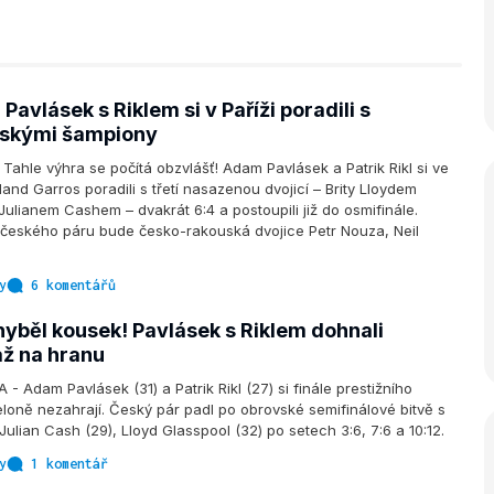
 Pavlásek s Riklem si v Paříži poradili s
skými šampiony
ahle výhra se počítá obzvlášť! Adam Pavlásek a Patrik Rikl si ve
and Garros poradili s třetí nasazenou dvojicí – Brity Lloydem
ulianem Cashem – dvakrát 6:4 a postoupili již do osmifinále.
 českého páru bude česko-rakouská dvojice Petr Nouza, Neil
y
6 komentářů
hyběl kousek! Pavlásek s Riklem dohnali
ž na hranu
 Adam Pavlásek (31) a Patrik Rikl (27) si finále prestižního
loně nezahrají. Český pár padl po obrovské semifinálové bitvě s
 Julian Cash (29), Lloyd Glasspool (32) po setech 3:6, 7:6 a 10:12.
y
1 komentář