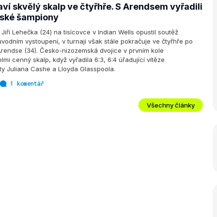
ví skvělý skalp ve čtyřhře. S Arendsem vyřadili
ské šampiony
Jiří Lehečka (24) na tisícovce v Indian Wells opustil soutěž
vodním vystoupení, v turnaji však stále pokračuje ve čtyřhře po
rendse (34). Česko-nizozemská dvojice v prvním kole
mi cenný skalp, když vyřadila 6:3, 6:4 úřadující vítěze
ty Juliana Cashe a Lloyda Glasspoola.
1 komentář
Všechny články