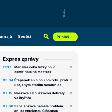
urnajů
Soutěž
Přihlášení
Expres zprávy
11:37
Menšíka čeká těžký boj o
osmifinále na Masters
09:04
Štěpánek s volbou povrchu proti
Spojeným státům nesouhlasí
07:15
Nosková s Bouzkovou dohrály i
ve čtyřhře
07:08
Sabalenková neměla problém
ani se zkušenou Číňankou