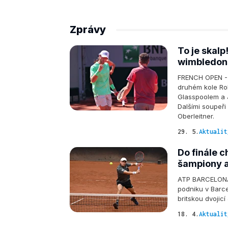
Zprávy
To je skalp!
wimbledon
FRENCH OPEN - T
druhém kole Rol
Glasspoolem a J
Dalšími soupeři
Oberleitner.
29. 5.
Aktualit
Do finále c
šampiony a
ATP BARCELONA -
podniku v Barce
britskou dvojicí
18. 4.
Aktualit