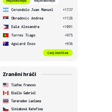
Nejziskovější
Nejztrátovější
Cerundolo Juan Manuel
+1737
Obradovic Andrea
+1126
Eala Alexandra
+1091
Torres Tiago
+975
Aguiard Enzo
+936
Celý žebříček
Zranění hráči
Tiafoe Frances
Diallo Gabriel
Tararudee Lanlana
Siniaková Kateřina