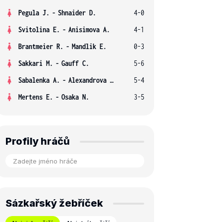
Pegula J.
-
Shnaider D.
4-0
Svitolina E.
-
Anisimova A.
4-1
Brantmeier R.
-
Mandlik E.
0-3
Sakkari M.
-
Gauff C.
5-6
Sabalenka A.
-
Alexandrova E.
5-4
Mertens E.
-
Osaka N.
3-5
Profily hráčů
Sázkařský žebříček