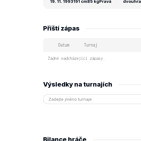
19. 11. 1993
191 cm
85 kg
Pravá
dvouhra:
Příští zápas
Datum
Turnaj
Žádné nadcházející zápasy.
Výsledky na turnajích
Bilance hráče