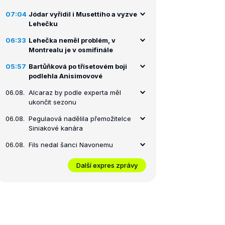
07:04
Jódar vyřídil i Musettiho a vyzve
Lehečku
06:33
Lehečka neměl problém, v
Montrealu je v osmifinále
05:57
Bartůňková po třísetovém boji
podlehla Anisimovové
06.08.
Alcaraz by podle experta měl
ukončit sezonu
06.08.
Pegulaová nadělila přemožitelce
Siniakové kanára
06.08.
Fils nedal šanci Navonemu
Další expres zprávy