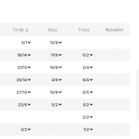
Tvrdý p.
Hala
Tráva
Nezadáno
-
-
0/1
12/9
-
18/14
11/9
0/2
-
21/13
10/9
2/4
-
29/14
4/6
6/4
-
27/13
10/9
0/5
-
22/6
5/2
3/2
-
-
-
2/2
-
-
3/2
1/2