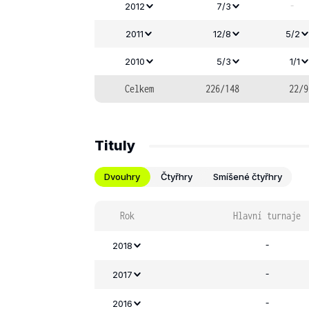
-
2012
7/3
2011
12/8
5/2
2010
5/3
1/1
Celkem
226/148
22/9
Tituly
Dvouhry
Čtyřhry
Smíšené čtyřhry
Rok
Hlavní turnaje
-
2018
-
2017
-
2016