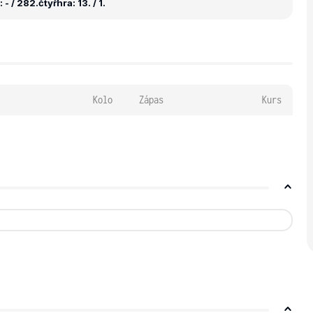
 - / 282.
čtyřhra: 13. / 1.
Kolo
Zápas
Kurs