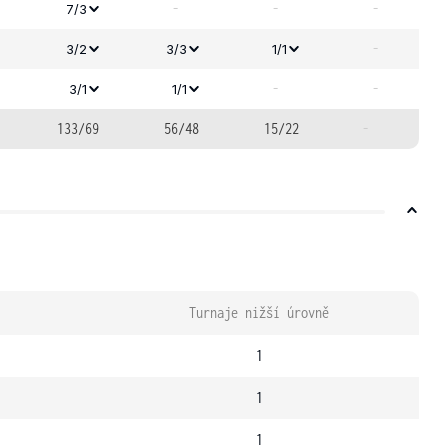
-
-
-
7/3
-
3/2
3/3
1/1
-
-
3/1
1/1
133/69
56/48
15/22
-
Turnaje nižší úrovně
1
1
1