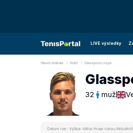
LIVE výsledky
Z
Hlavní stránka
Hráči
Glasspool Lloyd
Glassp
32
muž
Ve
Datum nar.:
Výška:
Váha:
Hraje rukou:
Aktuální/