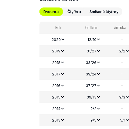
Dvouhra
Čtyřhra
Smíšené čtyřhry
Rok
Celkem
Antuka
-
2020
12/10
2019
31/27
2/2
-
2018
33/26
-
2017
39/24
-
2016
37/27
2015
39/13
9/3
-
2014
2/2
2013
9/5
5/1