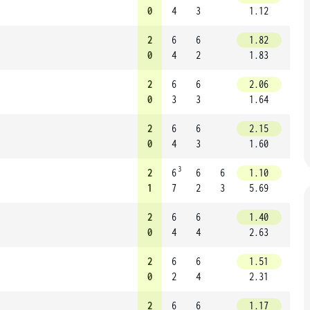
0
4
3
1.12
2
6
6
1.82
0
4
2
1.83
2
6
6
2.06
0
3
3
1.64
2
6
6
2.15
0
4
3
1.60
3
2
6
6
6
1.10
1
7
2
3
5.69
2
6
6
1.40
0
4
4
2.63
2
6
6
1.51
0
2
4
2.31
2
6
6
1.17