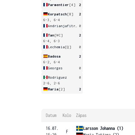
Parmentier
[4]
2
Korpatsch
[8]
2
6-3, 6-4
Andrianjafitrimo
0
Tan
[WC]
2
6-4, 6-3
Lechemia
[Q]
0
Badosa
2
6-2, 6-4
Georges
0
Rodriguez
0
2-6, 2-6
Maria
[2]
2
Datum
Kolo
Zápas
16.07.
Larsson Johanna (1)
F
15:20
Maria Tatjana (2)