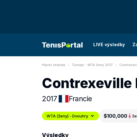
LIVE výsledky
Z
Hlavní stránka
Turnaje - WTA ženy 2017
Contrexevi
Contrexeville 
2017
Francie
$100,000
WTA (ženy) - Dvouhry
že
Výsledky