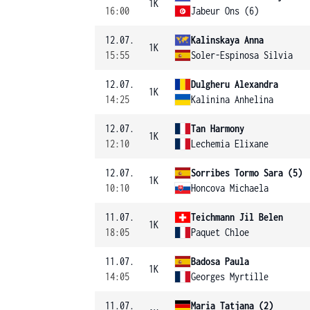
1K
16:00
Jabeur Ons (6)
12.07.
Kalinskaya Anna
1K
15:55
Soler-Espinosa Silvia
12.07.
Dulgheru Alexandra
1K
14:25
Kalinina Anhelina
12.07.
Tan Harmony
1K
12:10
Lechemia Elixane
12.07.
Sorribes Tormo Sara (5)
1K
10:10
Honcova Michaela
11.07.
Teichmann Jil Belen
1K
18:05
Paquet Chloe
11.07.
Badosa Paula
1K
14:05
Georges Myrtille
11.07.
Maria Tatjana (2)