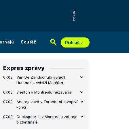
urnajů
Soutěž
Přihlášení
Expres zprávy
07.08.
Van De Zandschulp vyřadil
Hurkacze, vyhlíží Menšíka
07.08.
Shelton v Montrealu nezaváhal
07.08.
Andrejevová v Torontu překvapivě
končí
07.08.
Griekspoor si v Montrealu zahraje
o čtvrtfinále