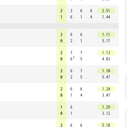
2
3
6
6
2.51
1
6
1
4
1.44
2
6
6
1.11
0
2
1
5.17
2
7
7
1.13
2
0
6
5
4.83
2
6
7
1.10
0
2
5
5.47
2
6
6
1.24
0
1
4
3.47
1
6
1.29
0
1
3.12
2
6
6
5.18