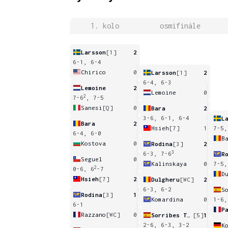
1. kolo
osmifinále
Larsson
[1]
2
6-1, 6-4
Chirico
0
Larsson
[1]
2
6-4, 6-3
Lemoine
2
Lemoine
0
2
7-6
, 7-5
Sanesi
[Q]
0
Bara
2
3-6, 6-1, 6-4
L
Bara
2
Hsieh
[7]
1
7-5,
6-4, 6-0
B
Kostova
0
Rodina
[3]
2
3
6-3, 7-6
R
Seguel
0
Kalinskaya
0
7-5,
2
0-6, 6
-7
D
Hsieh
[7]
2
Dulgheru
[WC]
2
6-3, 6-2
Rodina
[3]
1
Komardina
0
1-6,
6-1
P
Razzano
[WC]
0
Sorribes Tormo
[5]
1
2-6, 6-3, 3-2
K