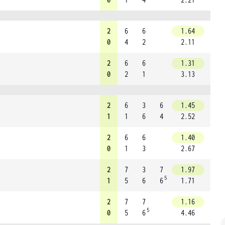
2
6
6
1.64
0
4
2
2.11
2
6
6
1.31
0
2
1
3.13
2
6
3
6
1.45
1
1
6
4
2.52
2
6
6
1.40
0
1
3
2.67
2
7
3
7
1.97
5
1
5
6
6
1.71
2
7
7
1.16
5
0
5
6
4.46