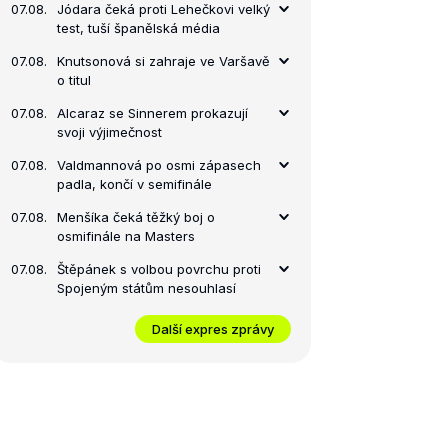
07.08.
Jódara čeká proti Lehečkovi velký
test, tuší španělská média
07.08.
Knutsonová si zahraje ve Varšavě
o titul
07.08.
Alcaraz se Sinnerem prokazují
svoji výjimečnost
07.08.
Valdmannová po osmi zápasech
padla, končí v semifinále
07.08.
Menšíka čeká těžký boj o
osmifinále na Masters
07.08.
Štěpánek s volbou povrchu proti
Spojeným státům nesouhlasí
Další expres zprávy