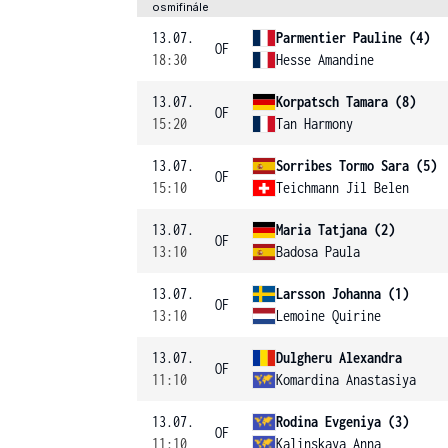
osmifinále
13.07.
Parmentier Pauline (4)
OF
18:30
Hesse Amandine
13.07.
Korpatsch Tamara (8)
OF
15:20
Tan Harmony
13.07.
Sorribes Tormo Sara (5)
OF
15:10
Teichmann Jil Belen
13.07.
Maria Tatjana (2)
OF
13:10
Badosa Paula
13.07.
Larsson Johanna (1)
OF
13:10
Lemoine Quirine
13.07.
Dulgheru Alexandra
OF
11:10
Komardina Anastasiya
13.07.
Rodina Evgeniya (3)
OF
11:10
Kalinskaya Anna