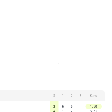
S
1
2
3
Kurs
2
6
6
1.60
0
1
4
2.21