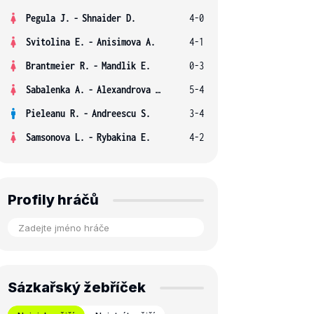
Pegula J.
-
Shnaider D.
4-0
Svitolina E.
-
Anisimova A.
4-1
Brantmeier R.
-
Mandlik E.
0-3
Sabalenka A.
-
Alexandrova E.
5-4
Pieleanu R.
-
Andreescu S.
3-4
Samsonova L.
-
Rybakina E.
4-2
Profily hráčů
Sázkařský žebříček