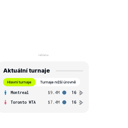
Aktuální turnaje
Hlavní turnaje
Turnaje nižší úrovně
Montreal
$9.4M
16
Toronto WTA
$7.4M
16