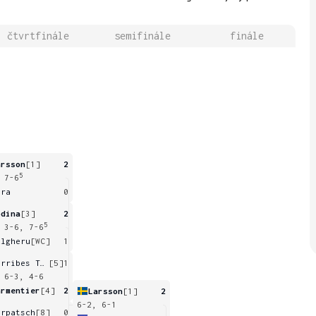
čtvrtfinále
semifinále
finále
arsson
[1]
2
5
 7-6
ara
0
odina
[3]
2
5
 3-6, 7-6
ulgheru
[WC]
1
Sorribes Tormo
[5]
1
 6-3, 4-6
armentier
[4]
2
Larsson
[1]
2
6-2, 6-1
orpatsch
[8]
0