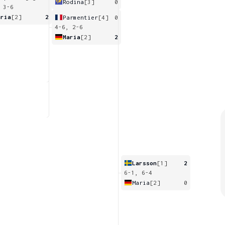
Rodina
[3]
0
 3-6
aria
[2]
2
Parmentier
[4]
0
4-6, 2-6
Maria
[2]
2
Larsson
[1]
2
6-1, 6-4
Maria
[2]
0