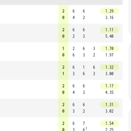
2
6
6
1.29
0
4
2
3.16
2
6
6
1.11
0
2
3
5.40
1
2
6
3
1.70
0
6
3
2
1.97
2
6
1
6
1.32
1
3
6
3
3.00
2
6
6
1.17
0
4
3
4.35
2
6
6
1.31
0
3
2
3.02
2
6
7
1.54
3
0
3
6
2.25