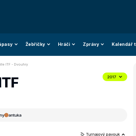
ápasy
Žebříčky
Hráči
Zprávy
Kalendář t
lle ITF - Dvouhry
ITF
2017
ny
antuka
Turnajový pavouk