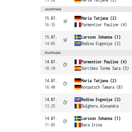
semifinále
15.07.
Maria Tatjana (2)
SF
16:35
Parmentier Pauline (4)
15.07.
Larsson Johanna (1)
SF
14:05
Rodina Evgeniya (3)
čtvrtfinále
14.07.
Parmentier Pauline (4)
ČF
18:10
Sorribes Tormo Sara (5)
14.07.
Maria Tatjana (2)
ČF
16:40
Korpatsch Tamara (8)
14.07.
Rodina Evgeniya (3)
ČF
13:25
Dulgheru Alexandra
14.07.
Larsson Johanna (1)
ČF
11:05
Bara Irina