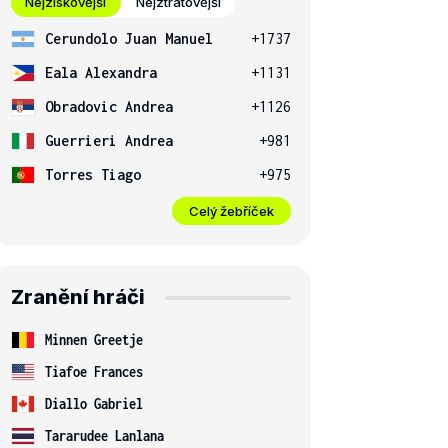
Nejziskovější
Nejztrátovější
Cerundolo Juan Manuel
+1737
Eala Alexandra
+1131
Obradovic Andrea
+1126
Guerrieri Andrea
+981
Torres Tiago
+975
Celý žebříček
Zranění hráči
Minnen Greetje
Tiafoe Frances
Diallo Gabriel
Tararudee Lanlana