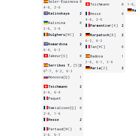
Soler-Espinosa
0
Teichmann
0
1-6,
4-6, 2-6
M
Kalinskaya
2
Hesse
0
4-6, 2-6
Kalinina
0
Parmentier
[4]
2
3-6, 3-6
Dulgheru
[WC]
2
Korpatsch
[8]
2
6-2, 6-3
Komardina
2
Tan
[WC]
0
6-4, 6-3
Jabeur
[6]
0
Badosa
1
3-6, 6-1, 3-6
Sorribes Tormo
[5]
2
Maria
[2]
2
3
6
-7, 6-2, 6-3
Honcova
[Q]
1
Teichmann
2
6-4, 6-4
Paquet
0
Ramialison
[Q]
0
2-6, 1-6
Hesse
2
Partaud
[WC]
0
2-6, 5-7