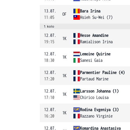
13.07.
Bara Irina
OF
11:05
Hsieh Su-Wei (7)
1. kolo
12.07.
Hesse Amandine
1K
19:15
Ramialison Irina
12.07.
Lemoine Quirine
1K
18:30
Sanesi Gaia
12.07.
Parmentier Pauline (4)
1K
17:20
Partaud Marine
12.07.
Larsson Johanna (1)
1K
17:10
Chirico Louisa
12.07.
Rodina Evgeniya (3)
1K
16:20
Razzano Virginie
12.07.
Komardina Anastasiya