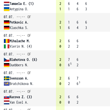
Tamaela E. (1)
2
6
4
6
Antypina O.
1
1
6
3
07.07.
--:--
OF
Petkovic A.
2
1
6
6
Klaschka S.
1
6
4
3
07.07.
--:--
OF
Mihalache M.
2
6
6
Vierin N. (4)
0
2
2
07.07.
--:--
OF
Blahotova O. (6)
2
7
6
5
Duebbers N.
0
6
2
07.07.
--:--
OF
Svensson A.
2
6
7
3
Bratchikova N.
0
2
6
07.07.
--:--
OF
Kucova Z. (3)
2
6
6
Van Exel A.
0
0
2