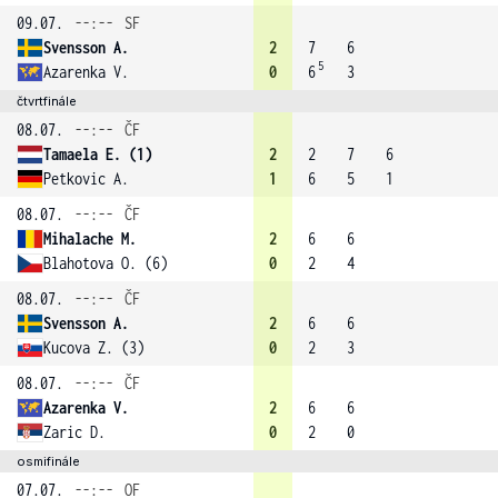
09.07.
--:--
SF
Svensson A.
2
7
6
5
Azarenka V.
0
6
3
čtvrtfinále
08.07.
--:--
ČF
Tamaela E. (1)
2
2
7
6
Petkovic A.
1
6
5
1
08.07.
--:--
ČF
Mihalache M.
2
6
6
Blahotova O. (6)
0
2
4
08.07.
--:--
ČF
Svensson A.
2
6
6
Kucova Z. (3)
0
2
3
08.07.
--:--
ČF
Azarenka V.
2
6
6
Zaric D.
0
2
0
osmifinále
07.07.
--:--
OF