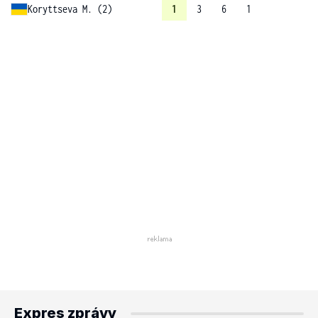
Koryttseva M. (2)
1
3
6
1
Expres zprávy