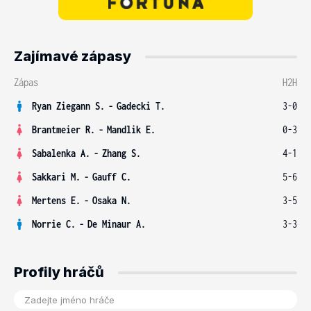
Zajímavé zápasy
Zápas
H2H
Ryan Ziegann S.
-
Gadecki T.
3-0
Brantmeier R.
-
Mandlik E.
0-3
Sabalenka A.
-
Zhang S.
4-1
Sakkari M.
-
Gauff C.
5-6
Mertens E.
-
Osaka N.
3-5
Norrie C.
-
De Minaur A.
3-3
Profily hráčů