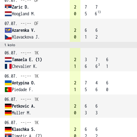
07.07.
--:--
OF
Zaric D.
2
7
7
13
Hoogland M.
0
5
6
07.07.
--:--
OF
Azarenka V.
2
6
6
Hlavackova J.
0
1
2
1. kolo
06.07.
--:--
1K
Tamaela E. (1)
2
3
7
6
3
Chevalier K.
1
6
6
1
06.07.
--:--
1K
Antypina O.
2
7
4
6
Piedade F.
1
5
6
0
06.07.
--:--
1K
Petkovic A.
2
6
6
Muller M.
0
3
3
06.07.
--:--
1K
Klaschka S.
2
6
6
Timotic A. (7)
0
2
2