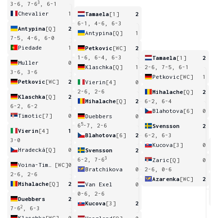
3
3-6, 7-6
, 6-1
Chevalier
1
Tamaela
[1]
2
6-1, 4-6, 6-3
Antypina
[Q]
2
Antypina
[Q]
1
7-5, 4-6, 6-0
Piedade
1
Petkovic
[WC]
2
1-6, 6-4, 6-3
Tamaela
[1]
2
Muller
0
Klaschka
[Q]
1
2-6, 7-5, 6-1
3-6, 3-6
Petkovic
[WC]
1
Petkovic
[WC]
2
Vierin
[4]
0
2-6, 2-6
Mihalache
[Q]
2
Klaschka
[Q]
2
Mihalache
[Q]
2
6-2, 6-4
6-2, 6-2
Blahotova
[6]
0
Timotic
[7]
0
Duebbers
0
5
6
-7, 2-6
Svensson
2
Vierin
[4]
1
Blahotova
[6]
2
6-2, 6-3
3-0
Kucova
[3]
0
Hradecká
[Q]
0
Svensson
2
0
3
6-2, 7-6
Zaric
[Q]
0
Voina-Timmerbeil
[WC]
0
Bratchikova
0
2-6, 0-6
2-6, 2-6
Azarenka
[WC]
2
Mihalache
[Q]
2
Van Exel
0
7
0-6, 2-6
Duebbers
2
Kucova
[3]
2
2
7-6
, 6-3
Klaschka
[WC]
0