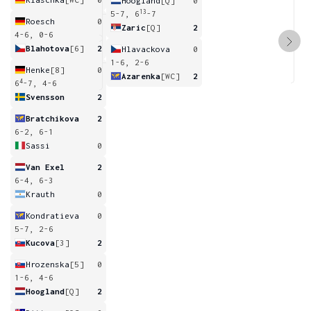
Hoogland
[Q]
0
13
5-7, 6
-7
Roesch
0
Zaric
[Q]
2
4-6, 0-6
Blahotova
[6]
2
Hlavackova
0
1-6, 2-6
Henke
[8]
0
Azarenka
[WC]
2
4
6
-7, 4-6
Svensson
2
Bratchikova
2
6-2, 6-1
Sassi
0
Van Exel
2
6-4, 6-3
Krauth
0
Kondratieva
0
5-7, 2-6
Kucova
[3]
2
Hrozenska
[5]
0
1-6, 4-6
Hoogland
[Q]
2