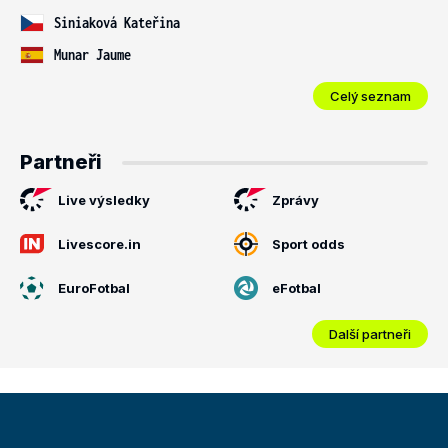
Siniaková Kateřina
Munar Jaume
Celý seznam
Partneři
Live výsledky
Zprávy
Livescore.in
Sport odds
EuroFotbal
eFotbal
Další partneři