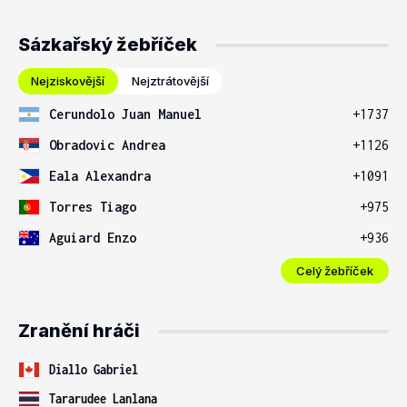
Sázkařský žebříček
Nejziskovější
Nejztrátovější
Cerundolo Juan Manuel
+1737
Obradovic Andrea
+1126
Eala Alexandra
+1091
Torres Tiago
+975
Aguiard Enzo
+936
Celý žebříček
Zranění hráči
Diallo Gabriel
Tararudee Lanlana