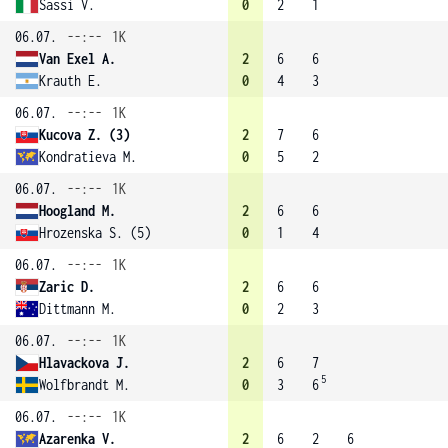
Sassi V.
0
2
1
06.07.
--:--
1K
Van Exel A.
2
6
6
Krauth E.
0
4
3
06.07.
--:--
1K
Kucova Z. (3)
2
7
6
Kondratieva M.
0
5
2
06.07.
--:--
1K
Hoogland M.
2
6
6
Hrozenska S. (5)
0
1
4
06.07.
--:--
1K
Zaric D.
2
6
6
Dittmann M.
0
2
3
06.07.
--:--
1K
Hlavackova J.
2
6
7
5
Wolfbrandt M.
0
3
6
06.07.
--:--
1K
Azarenka V.
2
6
2
6