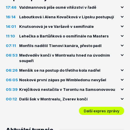
17:46
Valdmannová píše osmé vítězství v řadě
16:14
Laboutková i Alena Kovačková v Lipsku postupují
14:01
Knutsonová je ve Varšavě v semifinále
11:10
Lehečka a Bartůňková o osmifinále na Masters
07:11
Monfils nadělil Tienovi kanára, přesto padl
06:53
Medveděv končí v Montrealu hned na úvodním
soupeři
06:26
Menšík se na postup do třetího kola nadřel
06:05
Noskové první zápas po Wimbledonu nevyšel
05:39
Krejčíková nestačila v Torontu na Samsonovovou
00:12
Další šok v Montrealu, Zverev končí
Další expres zprávy