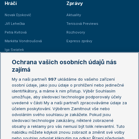
Hráči
Zprávy
Novak Djokovič
Aktuality
Jiří Lehečka
Tenisová Previews
Petra Kvitová
Rozhovory
Markéta Vondroušová
Express zprávy
Iga Swiatek
Marie Bouzková
Ochrana vašich osobních údajů nás
Žebříčky
Kalendář turnajů
zajímá
My a naši partneři
997
ukládáme do vašeho zařízení
Žebříček ATP (muži)
Australian Open
osobní údaje, jako jsou údaje o prohlížení nebo jedinečné
Žebříček WTA (ženy)
French Open
identifikátory, a máme k nim přístup. Výběr Souhlasím
umožňuje, aby sledovací technologie podporovaly účely
Sázkařský žebříček
Wimbledon
uvedené v části My a naši partneři zpracováváme údaje za
US Open
účelem poskytování. Výběrem Zamítnout vše nebo
odvoláním svého souhlasu je zakážete. Pokud jsou
Turnaj mistrů
sledovací technologie zakázány, některé zobrazené
Turnaj mistryň
obsahy a reklamy pro vás nemusí být tolik relevantní. Tuto
Aktualní trendy
nabídku můžete kdykoli znovu zobrazit a změnit své volby
nebo souhlas odvolat kliknutím na odkaz Řízení předvoleb