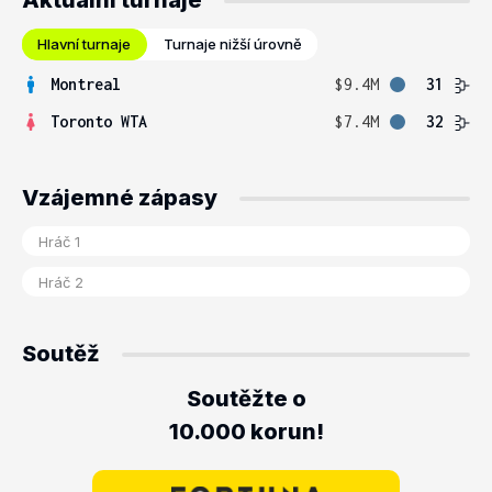
Aktuální turnaje
Hlavní turnaje
Turnaje nižší úrovně
Montreal
$9.4M
31
Toronto WTA
$7.4M
32
Vzájemné zápasy
Soutěž
Soutěžte o
10.000 korun!