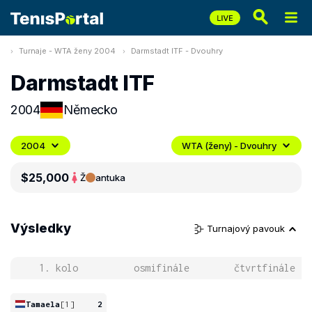
Turnaje - WTA ženy 2004
Darmstadt ITF - Dvouhry
Darmstadt ITF
2004
Německo
2004
WTA (ženy) - Dvouhry
$25,000
Ž
antuka
Výsledky
Turnajový pavouk
1. kolo
osmifinále
čtvrtfinále
Tamaela
[1]
2