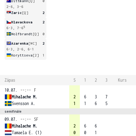
Dittmann
[Q]
0
2-6, 3-6
Zaric
[Q]
2
Hlavackova
2
5
6-3, 7-6
Wolfbrandt
[Q]
0
Azarenka
[WC]
2
6-3, 2-6, 6-1
Koryttseva
[2]
1
Zápas
S
1
2
3
Kurs
10.07.
--:--
F
Mihalache M.
2
6
3
7
Svensson A.
1
1
6
5
semifinále
09.07.
--:--
SF
Mihalache M.
2
6
6
Tamaela E. (1)
0
0
1