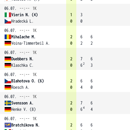
06.07.
--:--
1K
Vierin N. (4)
1
3
Hradecká L.
0
0
06.07.
--:--
1K
Mihalache M.
2
6
6
Voina-Timmerbeil A.
0
2
2
06.07.
--:--
1K
Duebbers N.
2
7
6
2
Klaschka C.
0
6
3
06.07.
--:--
1K
Blahotova O. (6)
2
6
6
Roesch A.
0
4
0
06.07.
--:--
1K
Svensson A.
2
7
6
4
Henke V. (8)
0
6
4
06.07.
--:--
1K
Bratchikova N.
2
6
6