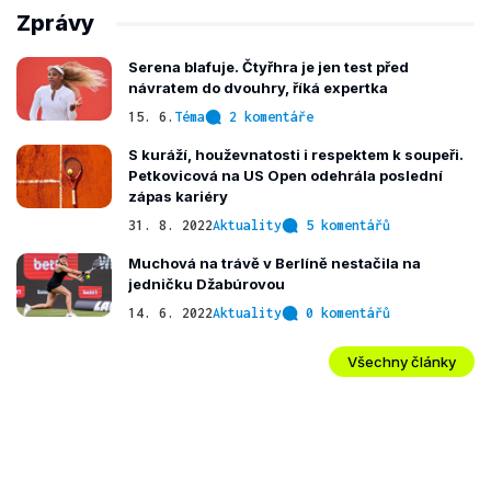
Zprávy
Serena blafuje. Čtyřhra je jen test před
návratem do dvouhry, říká expertka
15. 6.
Téma
2 komentáře
S kuráží, houževnatosti i respektem k soupeři.
Petkovicová na US Open odehrála poslední
zápas kariéry
31. 8. 2022
Aktuality
5 komentářů
Muchová na trávě v Berlíně nestačila na
jedničku Džabúrovou
14. 6. 2022
Aktuality
0 komentářů
Všechny články