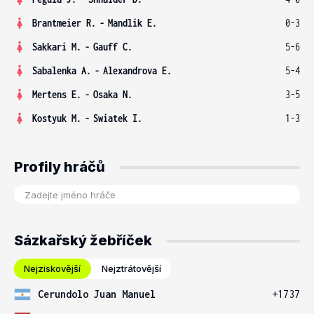
Brantmeier R.
-
Mandlik E.
0-3
Sakkari M.
-
Gauff C.
5-6
Sabalenka A.
-
Alexandrova E.
5-4
Mertens E.
-
Osaka N.
3-5
Kostyuk M.
-
Swiatek I.
1-3
Profily hráčů
Sázkařský žebříček
Nejziskovější
Nejztrátovější
Cerundolo Juan Manuel
+1737