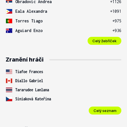
Obradovic Andrea
+1126
Eala Alexandra
+1091
Torres Tiago
+975
Aguiard Enzo
+936
Celý žebříček
Zranění hráči
Tiafoe Frances
Diallo Gabriel
Tararudee Lanlana
Siniaková Kateřina
Celý seznam