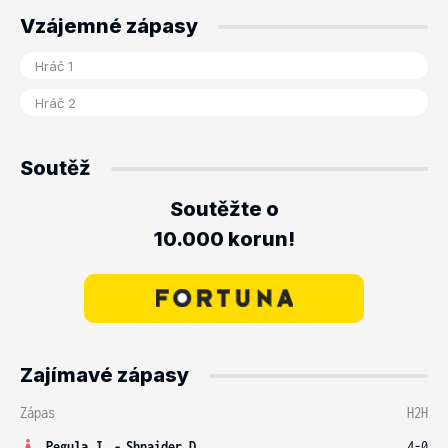
Vzájemné zápasy
Soutěž
Soutěžte o
10.000 korun!
Zajímavé zápasy
Zápas
H2H
Pegula J.
-
Shnaider D.
4-0