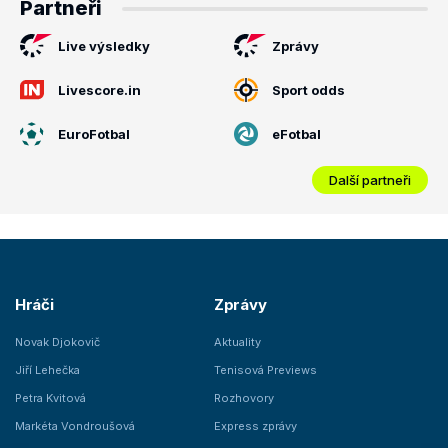
Partneři
Live výsledky
Zprávy
Livescore.in
Sport odds
EuroFotbal
eFotbal
Další partneři
Hráči
Zprávy
Novak Djokovič
Aktuality
Jiří Lehečka
Tenisová Previews
Petra Kvitová
Rozhovory
Markéta Vondroušová
Express zprávy