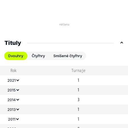
Tituly
Dvouhry
Čtyřhry
Smíšené čtyřhry
Rok
Turnaje
1
2021
1
2015
3
2014
1
2013
1
2011