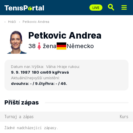
Hráči
Petkovic Andrea
Petkovic Andrea
38
žena
Německo
Datum nar.:
Výška:
Váha:
Hraje rukou:
9. 9. 1987
180 cm
69 kg
Pravá
Aktuální/nejvyšší umístění:
dvouhra: - / 9.
čtyřhra: - / 46.
Příští zápas
Turnaj a zápas
Kurs
Žádné nadcházející zápasy.