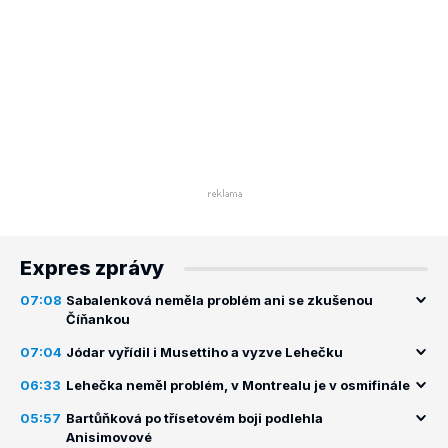
Expres zprávy
07:08
Sabalenková neměla problém ani se zkušenou
Číňankou
07:04
Jódar vyřídil i Musettiho a vyzve Lehečku
06:33
Lehečka neměl problém, v Montrealu je v osmifinále
05:57
Bartůňková po třísetovém boji podlehla
Anisimovové