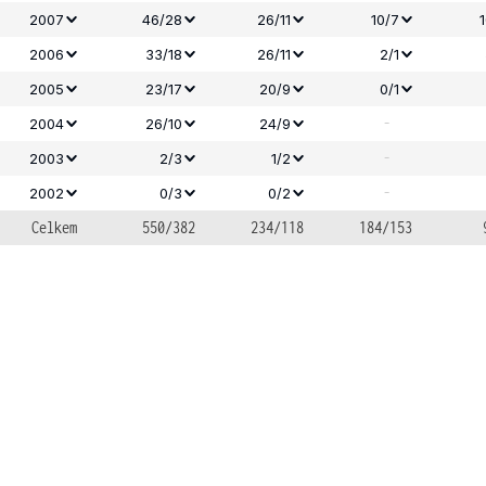
2007
46/28
26/11
10/7
2006
33/18
26/11
2/1
2005
23/17
20/9
0/1
-
2004
26/10
24/9
-
2003
2/3
1/2
-
2002
0/3
0/2
Celkem
550/382
234/118
184/153