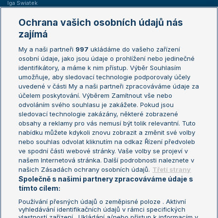
Iga Swiatek
Marie Bouzková
Ochrana vašich osobních údajů nás
Žebříčky
Kalendář turnajů
zajímá
My a naši partneři
997
ukládáme do vašeho zařízení
Žebříček ATP (muži)
Australian Open
osobní údaje, jako jsou údaje o prohlížení nebo jedinečné
Žebříček WTA (ženy)
French Open
identifikátory, a máme k nim přístup. Výběr Souhlasím
umožňuje, aby sledovací technologie podporovaly účely
Sázkařský žebříček
Wimbledon
uvedené v části My a naši partneři zpracováváme údaje za
US Open
účelem poskytování. Výběrem Zamítnout vše nebo
odvoláním svého souhlasu je zakážete. Pokud jsou
Turnaj mistrů
sledovací technologie zakázány, některé zobrazené
Turnaj mistryň
obsahy a reklamy pro vás nemusí být tolik relevantní. Tuto
Aktualní trendy
nabídku můžete kdykoli znovu zobrazit a změnit své volby
nebo souhlas odvolat kliknutím na odkaz Řízení předvoleb
ve spodní části webové stránky. Vaše volby se projeví v
Fotbalové přestupy
našem Internetová stránka. Další podrobnosti naleznete v
Livesport Daily
našich Zásadách ochrany osobních údajů.
Třetí strany
Společně s našimi partnery zpracováváme údaje s
LS Prague Open
tímto cílem:
Používání přesných údajů o zeměpisné poloze . Aktivní
vyhledávání identifikačních údajů v rámci specifických
vlastností zařízení . Ukládání a/nebo přístup k informacím v