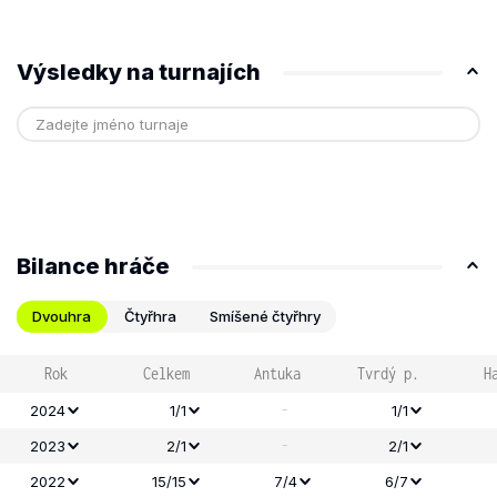
Výsledky na turnajích
Bilance hráče
Dvouhra
Čtyřhra
Smíšené čtyřhry
Rok
Celkem
Antuka
Tvrdý p.
H
-
2024
1/1
1/1
-
2023
2/1
2/1
2022
15/15
7/4
6/7