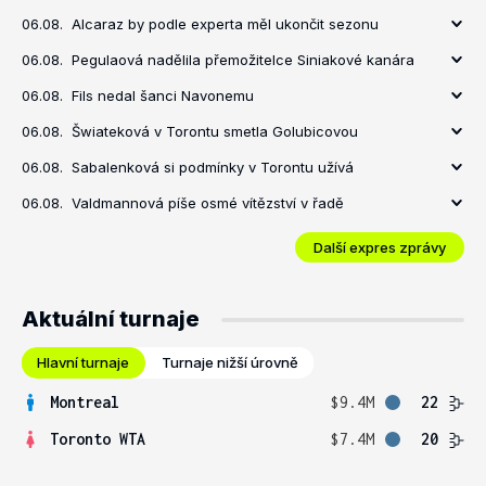
06.08.
Alcaraz by podle experta měl ukončit sezonu
06.08.
Pegulaová nadělila přemožitelce Siniakové kanára
06.08.
Fils nedal šanci Navonemu
06.08.
Šwiateková v Torontu smetla Golubicovou
06.08.
Sabalenková si podmínky v Torontu užívá
06.08.
Valdmannová píše osmé vítězství v řadě
Další expres zprávy
Aktuální turnaje
Hlavní turnaje
Turnaje nižší úrovně
Montreal
$9.4M
22
Toronto WTA
$7.4M
20