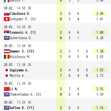
Garbin T.
0
3
3
2.98
20.02.
14:50
2K
Cibulková D.
2
6
6
2.49
Schnyder P. (9)
0
3
4
1.41
20.02.
14:30
2K
Ivanovic A. (1)
2
6
6
1.08
Govortsova O.
0
3
1
5.28
20.02.
13:30
2K
Bammer S. (15)
2
3
7
6
1.30
Niculescu M.
1
6
5
4
2.92
20.02.
13:30
2K
Sugiyama A.
2
4
6
6
1.55
Morita A.
1
6
4
0
2.15
20.02.
13:30
2K
Li N.
2
7
6
2.55
Chakvetadze A. (5)
0
6
4
1.39
20.02.
13:30
2K
Safina D. (11)
2
6
6
1.16