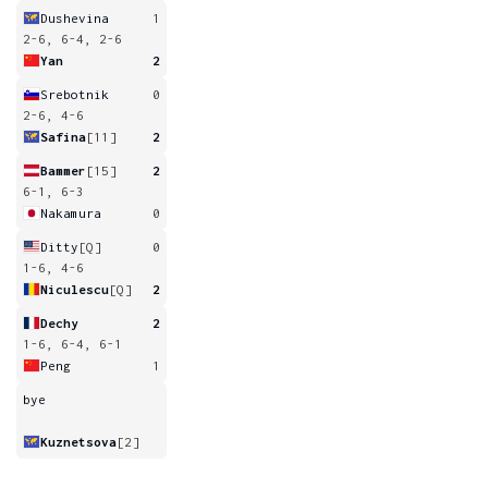
Dushevina
1
2-6, 6-4, 2-6
Yan
2
Srebotnik
0
2-6, 4-6
Safina
[11]
2
Bammer
[15]
2
6-1, 6-3
Nakamura
0
Ditty
[Q]
0
1-6, 4-6
Niculescu
[Q]
2
Dechy
2
1-6, 6-4, 6-1
Peng
1
bye
Kuznetsova
[2]