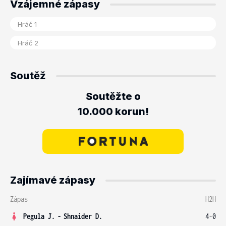
Vzájemné zápasy
Soutěž
Soutěžte o
10.000 korun!
Zajímavé zápasy
Zápas
H2H
Pegula J.
-
Shnaider D.
4-0