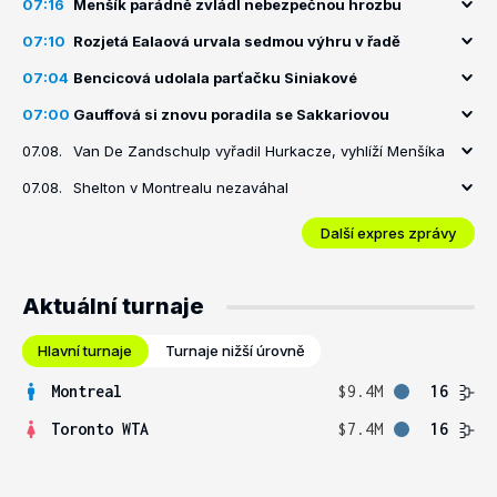
07:16
Menšík parádně zvládl nebezpečnou hrozbu
07:10
Rozjetá Ealaová urvala sedmou výhru v řadě
07:04
Bencicová udolala parťačku Siniakové
07:00
Gauffová si znovu poradila se Sakkariovou
07.08.
Van De Zandschulp vyřadil Hurkacze, vyhlíží Menšíka
07.08.
Shelton v Montrealu nezaváhal
Další expres zprávy
Aktuální turnaje
Hlavní turnaje
Turnaje nižší úrovně
Montreal
$9.4M
16
Toronto WTA
$7.4M
16