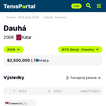
Turnaje - WTA ženy 2008
Dauhá - Dvouhry
Dauhá
2008
Katar
2008
WTA (ženy) - Dvouhry
$2,500,000
Ž
tvrdý p.
Výsledky
Turnajový pavouk
1. kolo
2. kolo
osmifinále
Ivanovic
[1]