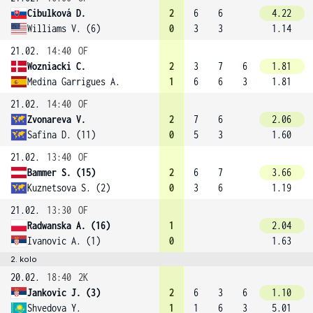
Cibulková D.
2
6
6
4.22
Williams V. (6)
0
3
3
1.14
21.02.
14:40
OF
Wozniacki C.
2
3
7
6
1.81
Medina Garrigues A.
1
6
6
3
1.81
21.02.
14:40
OF
Zvonareva V.
2
7
6
2.06
Safina D. (11)
0
5
3
1.60
21.02.
13:40
OF
Bammer S. (15)
2
6
7
3.66
Kuznetsova S. (2)
0
3
6
1.19
21.02.
13:30
OF
Radwanska A. (16)
1
2.04
Ivanovic A. (1)
0
1.63
2. kolo
20.02.
18:40
2K
Jankovic J. (3)
2
6
3
6
1.10
Shvedova Y.
1
1
6
3
5.01