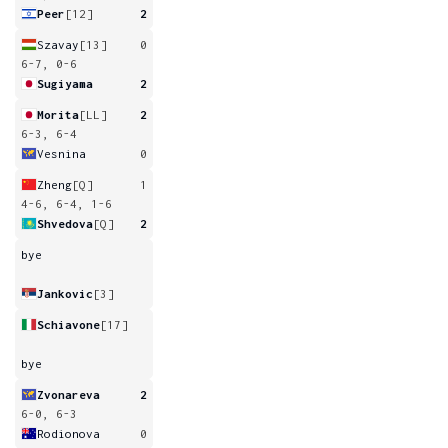
Peer
[12]
2
Szavay
[13]
0
6-7, 0-6
Sugiyama
2
Morita
[LL]
2
6-3, 6-4
Vesnina
0
Zheng
[Q]
1
4-6, 6-4, 1-6
Shvedova
[Q]
2
bye
Jankovic
[3]
Schiavone
[17]
bye
Zvonareva
2
6-0, 6-3
Rodionova
0