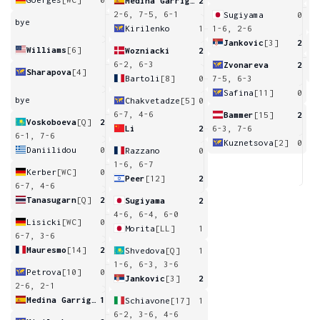
Medina Garrigues
2
6
2-6, 7-5, 6-1
Sugiyama
0
bye
Kirilenko
1
1-6, 2-6
Jankovic
[3]
2
Williams
[6]
Wozniacki
2
2
6-2, 6-3
Zvonareva
2
Sharapova
[4]
Bartoli
[8]
0
7-5, 6-3
Safina
[11]
0
bye
Chakvetadze
[5]
0
6-7, 4-6
Bammer
[15]
2
Voskoboeva
[Q]
2
Li
2
6-3, 7-6
6-1, 7-6
Kuznetsova
[2]
0
Daniilidou
0
Razzano
0
1-6, 6-7
Kerber
[WC]
0
Peer
[12]
2
6-7, 4-6
Tanasugarn
[Q]
2
Sugiyama
2
4-6, 6-4, 6-0
Lisicki
[WC]
0
Morita
[LL]
1
6-7, 3-6
Mauresmo
[14]
2
Shvedova
[Q]
1
1-6, 6-3, 3-6
Petrova
[10]
0
Jankovic
[3]
2
2-6, 2-1
Medina Garrigues
1
Schiavone
[17]
1
6-2, 3-6, 4-6