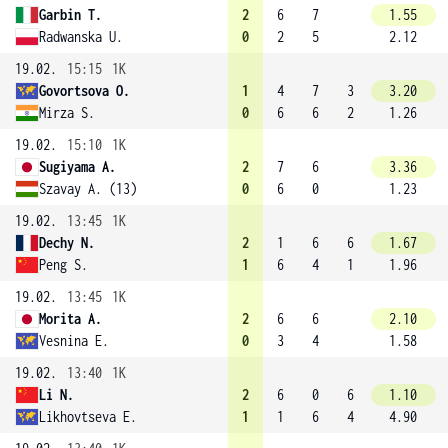
Garbin T.
2
6
7
1.55
Radwanska U.
0
2
5
2.12
19.02.
15:15
1K
Govortsova O.
1
4
7
3
3.20
Mirza S.
0
6
6
2
1.26
19.02.
15:10
1K
Sugiyama A.
2
7
6
3.36
Szavay A. (13)
0
6
0
1.23
19.02.
13:45
1K
Dechy N.
2
1
6
6
1.67
Peng S.
1
6
4
1
1.96
19.02.
13:45
1K
Morita A.
2
6
6
2.10
Vesnina E.
0
3
4
1.58
19.02.
13:40
1K
Li N.
2
6
0
6
1.10
Likhovtseva E.
1
1
6
4
4.90