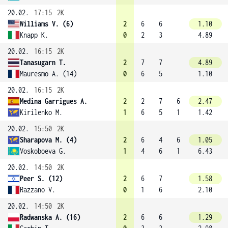
20.02.
17:15
2K
Williams V. (6)
2
6
6
1.10
Knapp K.
0
2
3
4.89
20.02.
16:15
2K
Tanasugarn T.
2
7
7
4.89
Mauresmo A. (14)
0
6
5
1.10
20.02.
16:15
2K
Medina Garrigues A.
2
2
7
6
2.47
Kirilenko M.
1
6
5
1
1.42
20.02.
15:50
2K
Sharapova M. (4)
2
6
4
6
1.05
Voskoboeva G.
1
4
6
1
6.43
20.02.
14:50
2K
Peer S. (12)
2
6
7
1.58
Razzano V.
0
1
6
2.10
20.02.
14:50
2K
Radwanska A. (16)
2
6
6
1.29