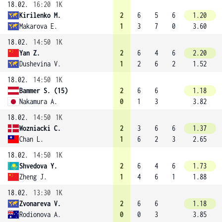
18.02.
16:20
1K
Kirilenko M.
2
6
5
6
1.20
Makarova E.
1
3
7
0
3.60
18.02.
14:50
1K
Yan Z.
2
6
4
6
2.20
Dushevina V.
1
2
6
2
1.52
18.02.
14:50
1K
Bammer S. (15)
2
6
6
1.18
Nakamura A.
0
1
3
3.82
18.02.
14:50
1K
Wozniacki C.
2
3
6
6
1.37
Chan L.
1
6
2
3
2.65
18.02.
14:50
1K
Shvedova Y.
2
6
4
6
1.73
Zheng J.
1
4
6
1
1.88
18.02.
13:30
1K
Zvonareva V.
2
6
6
1.18
Rodionova A.
0
0
3
3.85