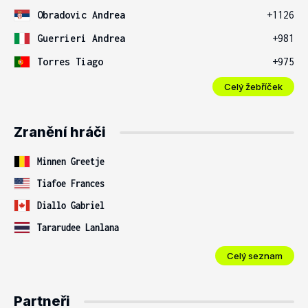
Obradovic Andrea
+1126
Guerrieri Andrea
+981
Torres Tiago
+975
Celý žebříček
Zranění hráči
Minnen Greetje
Tiafoe Frances
Diallo Gabriel
Tararudee Lanlana
Celý seznam
Partneři