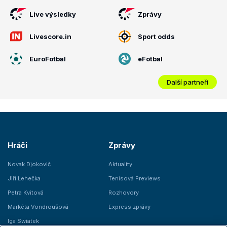
Live výsledky
Zprávy
Livescore.in
Sport odds
EuroFotbal
eFotbal
Další partneři
Hráči
Zprávy
Novak Djokovič
Aktuality
Jiří Lehečka
Tenisová Previews
Petra Kvitová
Rozhovory
Markéta Vondroušová
Express zprávy
Iga Swiatek