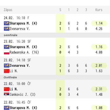
Zápas
S
1
2
3
Kurs
24.02.
16:10
F
Sharapova M. (4)
2
6
2
6
1.14
Zvonareva V.
1
1
6
0
4.26
semifinále
23.02.
16:20
SF
Sharapova M. (4)
2
6
6
1.16
Radwanska A. (16)
0
4
3
4.08
23.02.
14:10
SF
Zvonareva V.
2
3
6
6
2.01
Li N.
1
6
3
3
1.63
čtvrtfinále
22.02.
18:00
ČF
Li N.
2
6
6
2.31
Jankovic J. (3)
0
3
4
1.48
22.02.
16:45
ČF
Sharapova M. (4)
2
6
6
1.08