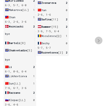
Kirilenko
2
Zvonareva
2
6-3, 5-7, 6-0
Makarova
[LL]
1
Yan
0
2-6, 1-6
Chan
1
Safina
[11]
2
6-3, 2-6, 3-6
Wozniacki
2
Bammer
[15]
2
3-6, 7-5, 6-4
bye
Niculescu
[Q]
1
Bartoli
[8]
Dechy
0
5-7, 5-7
Chakvetadze
[5]
Kuznetsova
[2]
2
bye
Li
2
6-1, 0-6, 6-4
Likhovtseva
1
Sun
[LL]
1
7-6, 6-7, 3-6
Razzano
2
Klepac
[LL]
0
3-6, 4-6