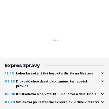
Expres zprávy
12:45
Lehečku čeká těžký boj o čtvrtfinále na Masters
09:26
Djokovič chce drastickou změnu tenisových
pravidel
09:00
Knutsonová o největší titul, Palicová o další finále
07:20
Siniaková po nešťastné skreči slaví drtivé vítězství