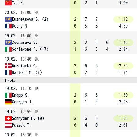
Yan Z.
0
2
1
4.00
20.02.
13:00
2K
Kuznetsova S. (2)
2
7
7
1.12
Dechy N.
0
5
5
4.59
19.02.
16:00
2K
Zvonareva V.
2
2
6
6
1.46
Schiavone F. (17)
1
6
3
4
2.34
19.02.
13:40
2K
Wozniacki C.
2
6
6
2.74
Bartoli M. (8)
0
2
3
1.34
1. kolo
19.02.
18:10
1K
Knapp K.
2
6
6
1.30
Goerges J.
0
1
4
2.95
19.02.
17:55
1K
Schnyder P. (9)
2
6
6
1.63
Paszek T.
0
4
0
2.01
19.02.
15:30
1K