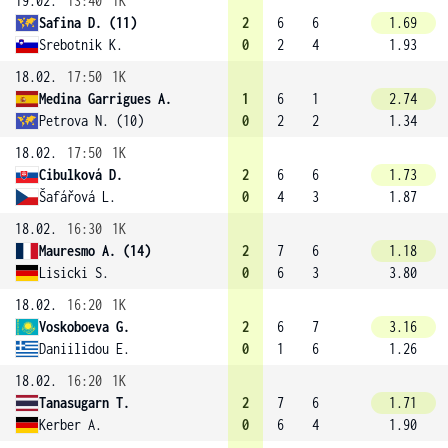
19.02.
13:40
1K
Safina D. (11)
2
6
6
1.69
Srebotnik K.
0
2
4
1.93
18.02.
17:50
1K
Medina Garrigues A.
1
6
1
2.74
Petrova N. (10)
0
2
2
1.34
18.02.
17:50
1K
Cibulková D.
2
6
6
1.73
Šafářová L.
0
4
3
1.87
18.02.
16:30
1K
Mauresmo A. (14)
2
7
6
1.18
Lisicki S.
0
6
3
3.80
18.02.
16:20
1K
Voskoboeva G.
2
6
7
3.16
Daniilidou E.
0
1
6
1.26
18.02.
16:20
1K
Tanasugarn T.
2
7
6
1.71
Kerber A.
0
6
4
1.90