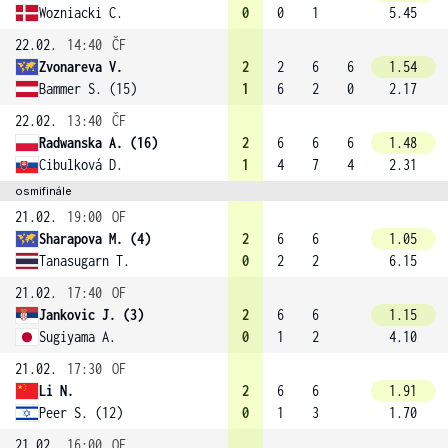
Wozniacki C.
0
0
1
5.45
22.02.
14:40
ČF
Zvonareva V.
2
2
6
6
1.54
Bammer S. (15)
1
6
2
0
2.17
22.02.
13:40
ČF
Radwanska A. (16)
2
6
6
6
1.48
Cibulková D.
1
4
7
4
2.31
osmifinále
21.02.
19:00
OF
Sharapova M. (4)
2
6
6
1.05
Tanasugarn T.
0
2
2
6.15
21.02.
17:40
OF
Jankovic J. (3)
2
6
6
1.15
Sugiyama A.
0
1
2
4.10
21.02.
17:30
OF
Li N.
2
6
6
1.91
Peer S. (12)
0
1
3
1.70
21.02.
16:00
OF