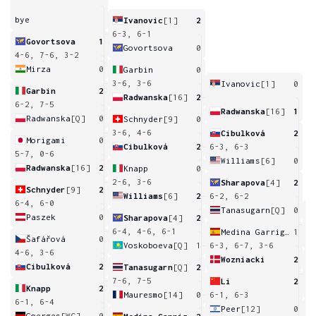
bye
Ivanovic
[1]
2
6-3, 6-1
Govortsova
1
Govortsova
0
4-6, 7-6, 3-2
Mirza
0
Garbin
0
3-6, 3-6
Ivanovic
[1]
0
Garbin
2
Radwanska
[16]
2
6-2, 7-5
Radwanska
[16]
1
Radwanska
[Q]
0
Schnyder
[9]
0
3-6, 4-6
Cibulková
2
Morigami
0
Cibulková
2
6-3, 6-3
5-7, 0-6
Williams
[6]
0
Radwanska
[16]
2
Knapp
0
2-6, 3-6
Sharapova
[4]
2
Schnyder
[9]
2
Williams
[6]
2
6-2, 6-2
6-4, 6-0
Tanasugarn
[Q]
0
Paszek
0
Sharapova
[4]
2
6
6-4, 4-6, 6-1
Medina Garrigues
1
Šafářová
0
Voskoboeva
[Q]
1
6-3, 6-7, 3-6
4-6, 3-6
Wozniacki
2
Cibulková
2
Tanasugarn
[Q]
2
6
7-6, 7-5
Li
2
Knapp
2
Mauresmo
[14]
0
6-1, 6-3
6-1, 6-4
Peer
[12]
0
Goerges
[WC]
0