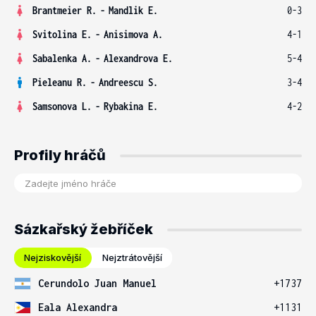
Brantmeier R.
-
Mandlik E.
0-3
Svitolina E.
-
Anisimova A.
4-1
Sabalenka A.
-
Alexandrova E.
5-4
Pieleanu R.
-
Andreescu S.
3-4
Samsonova L.
-
Rybakina E.
4-2
Profily hráčů
Sázkařský žebříček
Nejziskovější
Nejztrátovější
Cerundolo Juan Manuel
+1737
Eala Alexandra
+1131