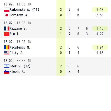
18.02.
13:30
1K
Radwanska A. (16)
2
7
6
1.18
Morigami A.
0
5
0
3.80
18.02.
13:30
1K
Razzano V.
2
6
7
6
1.15
Sun T.
1
7
6
3
4.22
18.02.
13:30
1K
Niculescu M.
2
6
6
1.94
Ditty J.
0
1
4
1.68
18.02.
--:--
1K
Peer S. (12)
2
6
6
Klepac A.
0
3
4