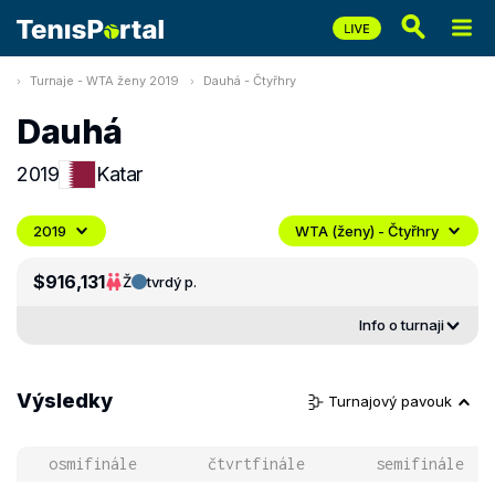
Turnaje - WTA ženy 2019
Dauhá - Čtyřhry
Dauhá
2019
Katar
2019
WTA (ženy) - Čtyřhry
$916,131
Ž
tvrdý p.
Info o turnaji
Výsledky
Turnajový pavouk
osmifinále
čtvrtfinále
semifinále