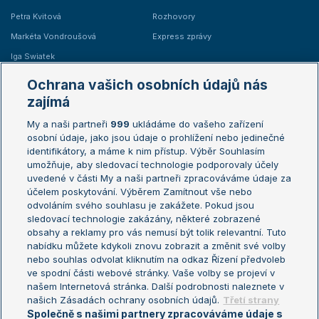
Petra Kvitová
Rozhovory
Markéta Vondroušová
Express zprávy
Iga Swiatek
Marie Bouzková
Ochrana vašich osobních údajů nás
Žebříčky
Kalendář turnajů
zajímá
My a naši partneři
999
ukládáme do vašeho zařízení
Žebříček ATP (muži)
Australian Open
osobní údaje, jako jsou údaje o prohlížení nebo jedinečné
Žebříček WTA (ženy)
French Open
identifikátory, a máme k nim přístup. Výběr Souhlasím
umožňuje, aby sledovací technologie podporovaly účely
Sázkařský žebříček
Wimbledon
uvedené v části My a naši partneři zpracováváme údaje za
US Open
účelem poskytování. Výběrem Zamítnout vše nebo
odvoláním svého souhlasu je zakážete. Pokud jsou
Turnaj mistrů
sledovací technologie zakázány, některé zobrazené
Turnaj mistryň
obsahy a reklamy pro vás nemusí být tolik relevantní. Tuto
Aktualní trendy
nabídku můžete kdykoli znovu zobrazit a změnit své volby
nebo souhlas odvolat kliknutím na odkaz Řízení předvoleb
ve spodní části webové stránky. Vaše volby se projeví v
Fotbalové přestupy
našem Internetová stránka. Další podrobnosti naleznete v
Livesport Daily
našich Zásadách ochrany osobních údajů.
Třetí strany
Společně s našimi partnery zpracováváme údaje s
LS Prague Open