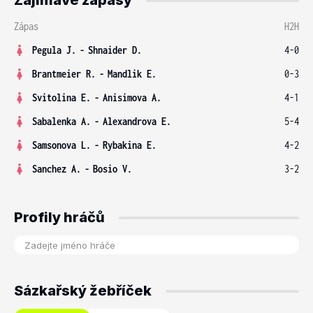
Zajímavé zápasy
Zápas
H2H
Pegula J.
-
Shnaider D.
4-0
Brantmeier R.
-
Mandlik E.
0-3
Svitolina E.
-
Anisimova A.
4-1
Sabalenka A.
-
Alexandrova E.
5-4
Samsonova L.
-
Rybakina E.
4-2
Sanchez A.
-
Bosio V.
3-2
Profily hráčů
Sázkařský žebříček