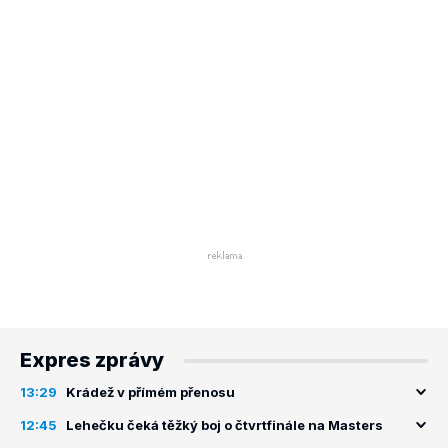
Expres zprávy
13:29
Krádež v přímém přenosu
12:45
Lehečku čeká těžký boj o čtvrtfinále na Masters