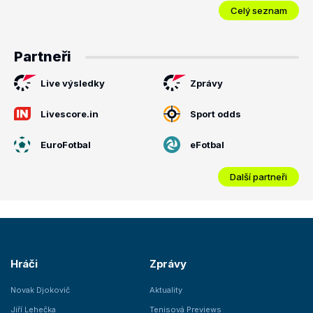
Celý seznam
Partneři
Live výsledky
Zprávy
Livescore.in
Sport odds
EuroFotbal
eFotbal
Další partneři
Hráči
Zprávy
Novak Djokovič
Aktuality
Jiří Lehečka
Tenisová Previews