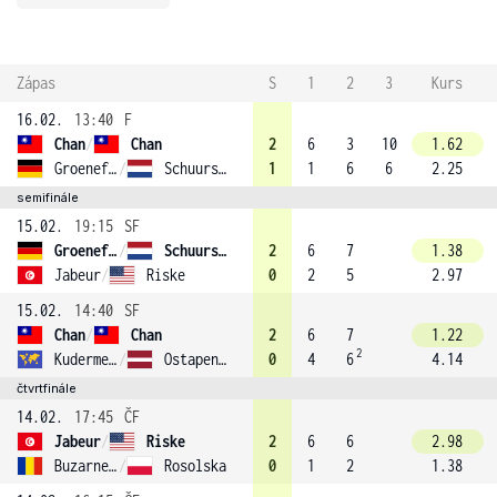
Zápas
S
1
2
3
Kurs
16.02.
13:40
F
Chan
/
Chan
2
6
3
10
1.62
Groenefeld
/
Schuurs (4)
1
1
6
6
2.25
semifinále
15.02.
19:15
SF
Groenefeld
/
Schuurs (4)
2
6
7
1.38
Jabeur
/
Riske
0
2
5
2.97
15.02.
14:40
SF
Chan
/
Chan
2
6
7
1.22
2
Kudermetova
/
Ostapenko
0
4
6
4.14
čtvrtfinále
14.02.
17:45
ČF
Jabeur
/
Riske
2
6
6
2.98
Buzarnescu
/
Rosolska
0
1
2
1.38