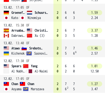
13.02.
17:05
OF
Groenefeld
/
Schuurs (4)
2
6
6
1.59
Kato
/
Ninomiya
0
4
3
2.24
13.02.
15:30
OF
Arruabarrena-Vecino
/
Christian
2
6
7
3.37
Dabrowski
/
Xu (3)
0
3
5
1.28
13.02.
13:40
OF
Atawo
/
Srebotnik
2
7
7
1.46
6
Kichenok
/
Sasnovich
0
5
6
2.57
12.02.
17:30
OF
Spears
/
Yang
2
6
6
1.01
Al Nabhani
/
Al-Naimi
0
2
0
12.50
12.02.
17:05
OF
Chan
/
Chan
2
7
7
1.27
2
Aoyama
/
Marozava
0
6
5
3.47