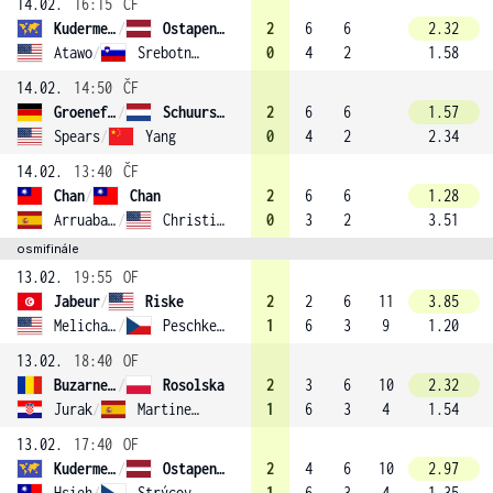
14.02.
16:15
ČF
Kudermetova
/
Ostapenko
2
6
6
2.32
Atawo
/
Srebotnik
0
4
2
1.58
14.02.
14:50
ČF
Groenefeld
/
Schuurs (4)
2
6
6
1.57
Spears
/
Yang
0
4
2
2.34
14.02.
13:40
ČF
Chan
/
Chan
2
6
6
1.28
Arruabarrena-Vecino
/
Christian
0
3
2
3.51
osmifinále
13.02.
19:55
OF
Jabeur
/
Riske
2
2
6
11
3.85
Melichar-Martinez
/
Peschke (1)
1
6
3
9
1.20
13.02.
18:40
OF
Buzarnescu
/
Rosolska
2
3
6
10
2.32
Jurak
/
Martinez Sanchez
1
6
3
4
1.54
13.02.
17:40
OF
Kudermetova
/
Ostapenko
2
4
6
10
2.97
Hsieh
/
Strýcová (2)
1
6
3
4
1.35