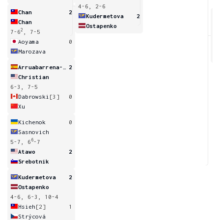
4-6, 2-6
Chan
2
Kudermetova
2
Chan
Ostapenko
2
7-6
, 7-5
1
Aoyama
0
Marozava
Arruabarrena-Vecino
2
Christian
6-3, 7-5
Dabrowski
[3]
0
Xu
Kichenok
0
Sasnovich
6
5-7, 6
-7
Atawo
2
Srebotnik
Kudermetova
2
Ostapenko
4-6, 6-3, 10-4
Hsieh
[2]
1
Strýcová