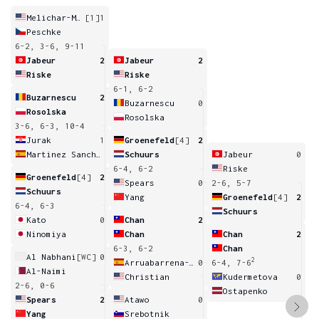
Melichar-Martinez
[1]
1
Peschke
6-2, 3-6, 9-11
Jabeur
2
Jabeur
2
Riske
Riske
6-1, 6-2
Buzarnescu
2
Buzarnescu
0
Rosolska
Rosolska
3-6, 6-3, 10-4
Jurak
1
Groenefeld
[4]
2
Martinez Sanchez
Schuurs
Jabeur
0
6-4, 6-2
Riske
Groenefeld
[4]
2
Spears
0
2-6, 5-7
Schuurs
Yang
Groenefeld
[4]
2
6-4, 6-3
Schuurs
Kato
0
Chan
2
Ninomiya
Chan
Chan
2
6-3, 6-2
Chan
Al Nabhani
[WC]
0
2
Arruabarrena-Vecino
0
6-4, 7-6
Al-Naimi
Christian
Kudermetova
0
2-6, 0-6
Ostapenko
Spears
2
Atawo
0
Yang
Srebotnik