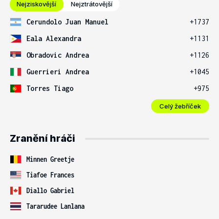
Nejziskovější
Nejztrátovější
Cerundolo Juan Manuel
+1737
Eala Alexandra
+1131
Obradovic Andrea
+1126
Guerrieri Andrea
+1045
Torres Tiago
+975
Celý žebříček
Zranění hráči
Minnen Greetje
Tiafoe Frances
Diallo Gabriel
Tararudee Lanlana