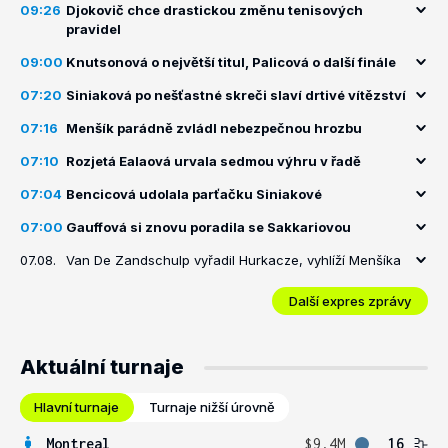
09:26
Djokovič chce drastickou změnu tenisových
pravidel
09:00
Knutsonová o největší titul, Palicová o další finále
07:20
Siniaková po nešťastné skreči slaví drtivé vítězství
07:16
Menšík parádně zvládl nebezpečnou hrozbu
07:10
Rozjetá Ealaová urvala sedmou výhru v řadě
07:04
Bencicová udolala parťačku Siniakové
07:00
Gauffová si znovu poradila se Sakkariovou
07.08.
Van De Zandschulp vyřadil Hurkacze, vyhlíží Menšíka
Další expres zprávy
Aktuální turnaje
Hlavní turnaje
Turnaje nižší úrovně
Montreal
$9.4M
16