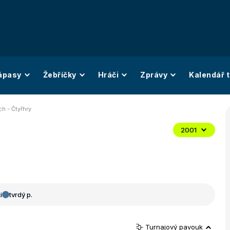
ápasy
Žebříčky
Hráči
Zprávy
Kalendář t
h - Čtyřhry
2001
i
tvrdý p.
Turnajový pavouk