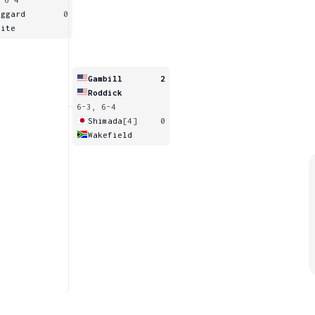
aggard
0
aite
Gambill
2
Roddick
6-3, 6-4
Shimada
[4]
0
Wakefield