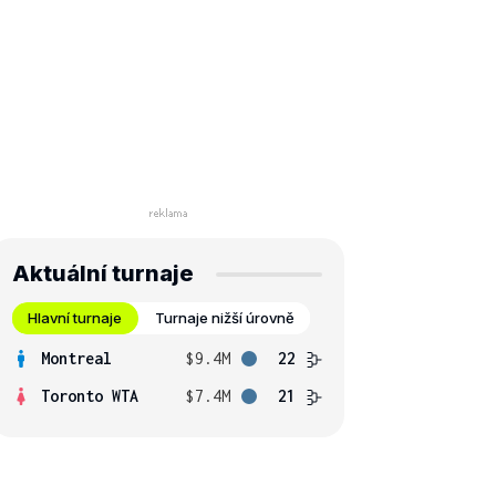
Aktuální turnaje
Hlavní turnaje
Turnaje nižší úrovně
Montreal
$9.4M
22
Toronto WTA
$7.4M
21