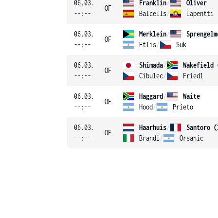
06.03.
Franklin
/
Oliver
OF
--:--
Balcells
/
Lapentti
06.03.
Merklein
/
Sprengelm
OF
--:--
Etlis
/
Suk
06.03.
Shimada
/
Wakefield 
OF
--:--
Cibulec
/
Friedl
06.03.
Haggard
/
Waite
OF
--:--
Hood
/
Prieto
06.03.
Haarhuis
/
Santoro (
OF
--:--
Brandi
/
Orsanic