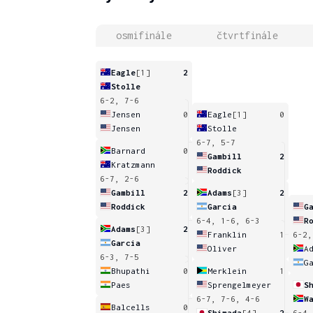
osmifinále
čtvrtfinále
Eagle
[1]
2
Stolle
6-2, 7-6
Jensen
0
Eagle
[1]
0
Jensen
Stolle
6-7, 5-7
Barnard
0
Gambill
2
Kratzmann
Roddick
6-7, 2-6
Gambill
2
Adams
[3]
2
Roddick
Garcia
G
6-4, 1-6, 6-3
R
Adams
[3]
2
Franklin
1
6-2,
Garcia
Oliver
A
6-3, 7-5
G
Bhupathi
0
Merklein
1
Paes
Sprengelmeyer
S
6-7, 7-6, 4-6
W
Balcells
0
Shimada
[4]
2
6-4,