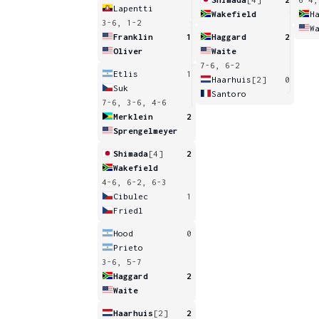
Lapentti
Wakefield
H
3-6, 1-2
W
Franklin
1
Haggard
2
Oliver
Waite
7-6, 6-2
Etlis
1
Haarhuis
[2]
0
Suk
Santoro
7-6, 3-6, 4-6
Merklein
2
Sprengelmeyer
Shimada
[4]
2
Wakefield
4-6, 6-2, 6-3
Cibulec
1
Friedl
Hood
0
Prieto
3-6, 5-7
Haggard
2
Waite
Haarhuis
[2]
2