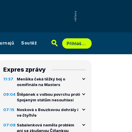
urnajů
Soutěž
Přihlášení
Expres zprávy
11:37
Menšíka čeká těžký boj o
osmifinále na Masters
09:04
Štěpánek s volbou povrchu proti
Spojeným státům nesouhlasí
07:15
Nosková s Bouzkovou dohrály i
ve čtyřhře
07:08
Sabalenková neměla problém
ani se zkušenou Číňankou