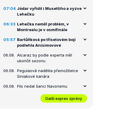
07:04
Jódar vyřídil i Musettiho a vyzve
Lehečku
06:33
Lehečka neměl problém, v
Montrealu je v osmifinále
05:57
Bartůňková po třísetovém boji
podlehla Anisimovové
06.08.
Alcaraz by podle experta měl
ukončit sezonu
06.08.
Pegulaová nadělila přemožitelce
Siniakové kanára
06.08.
Fils nedal šanci Navonemu
Další expres zprávy