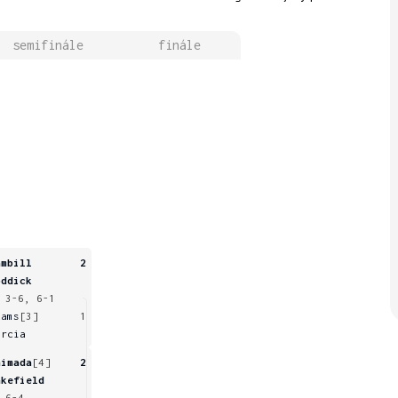
semifinále
finále
ambill
2
oddick
 3-6, 6-1
dams
[3]
1
arcia
himada
[4]
2
akefield
 6-4