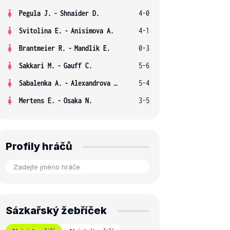
Pegula J.
-
Shnaider D.
4-0
Svitolina E.
-
Anisimova A.
4-1
Brantmeier R.
-
Mandlik E.
0-3
Sakkari M.
-
Gauff C.
5-6
Sabalenka A.
-
Alexandrova E.
5-4
Mertens E.
-
Osaka N.
3-5
Profily hráčů
Sázkařský žebříček