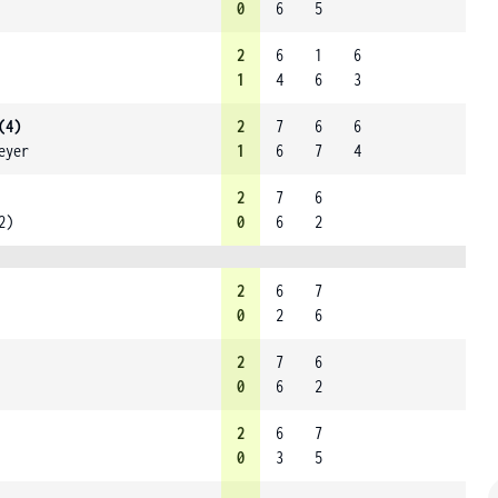
0
6
5
2
6
1
6
1
4
6
3
(4)
2
7
6
6
eyer
1
6
7
4
2
7
6
2)
0
6
2
2
6
7
0
2
6
2
7
6
0
6
2
2
6
7
0
3
5