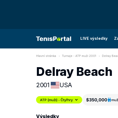
LIVE výsledky
Z
Hlavní stránka
Turnaje - ATP muži 2001
Delray Beac
Delray Beach
2001
USA
$350,000
ATP (muži) - Čtyřhry
muž
Výsledky