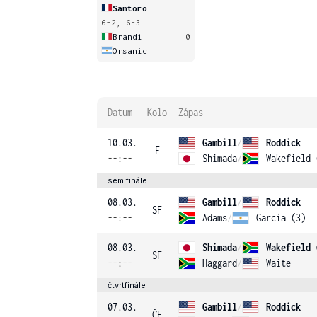
Santoro
6-2, 6-3
Brandi
0
Orsanic
Datum
Kolo
Zápas
10.03.
Gambill
/
Roddick
F
--:--
Shimada
/
Wakefield 
semifinále
08.03.
Gambill
/
Roddick
SF
--:--
Adams
/
Garcia (3)
08.03.
Shimada
/
Wakefield 
SF
--:--
Haggard
/
Waite
čtvrtfinále
07.03.
Gambill
/
Roddick
ČF