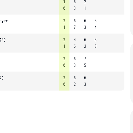
1
6
2
0
3
1
eyer
2
6
6
6
1
7
3
4
(4)
2
4
6
6
1
6
2
3
2
6
7
0
3
5
2)
2
6
6
0
2
3