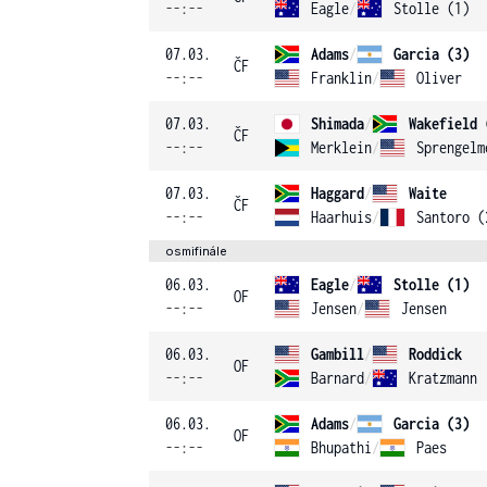
--:--
Eagle
/
Stolle (1)
07.03.
Adams
/
Garcia (3)
ČF
--:--
Franklin
/
Oliver
07.03.
Shimada
/
Wakefield 
ČF
--:--
Merklein
/
Sprengelm
07.03.
Haggard
/
Waite
ČF
--:--
Haarhuis
/
Santoro (
osmifinále
06.03.
Eagle
/
Stolle (1)
OF
--:--
Jensen
/
Jensen
06.03.
Gambill
/
Roddick
OF
--:--
Barnard
/
Kratzmann
06.03.
Adams
/
Garcia (3)
OF
--:--
Bhupathi
/
Paes