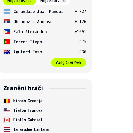
Nejziskovější
Nejztrátovější
Cerundolo Juan Manuel
+1737
Obradovic Andrea
+1126
Eala Alexandra
+1091
Torres Tiago
+975
Aguiard Enzo
+936
Celý žebříček
Zranění hráči
Minnen Greetje
Tiafoe Frances
Diallo Gabriel
Tararudee Lanlana