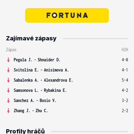
Zajímavé zápasy
Zápas
H2H
Pegula J.
-
Shnaider D.
4-0
Svitolina E.
-
Anisimova A.
4-1
Sabalenka A.
-
Alexandrova E.
5-4
Samsonova L.
-
Rybakina E.
4-2
Sanchez A.
-
Bosio V.
3-2
Zhang J.
-
Zhu C.
2-2
Profily hráčů