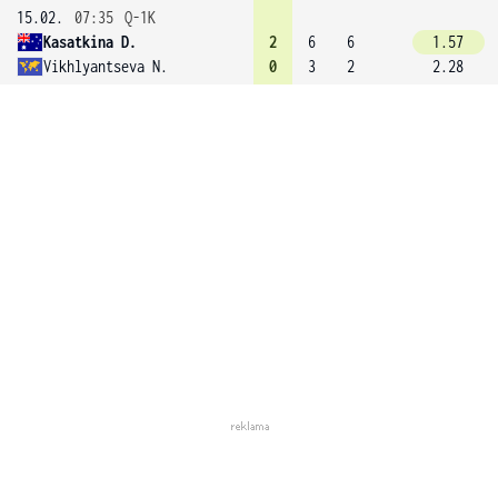
15.02.
07:35
Q-1K
Kasatkina D.
2
6
6
1.57
Vikhlyantseva N.
0
3
2
2.28