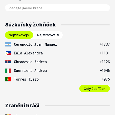
Sázkařský žebříček
Nejziskovější
Nejztrátovější
Cerundolo Juan Manuel
+1737
Eala Alexandra
+1131
Obradovic Andrea
+1126
Guerrieri Andrea
+1045
Torres Tiago
+975
Celý žebříček
Zranění hráči