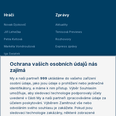
Hráči
Zprávy
Novak Djokovič
Aktuality
Jiří Lehečka
Tenisová Previews
Petra Kvitová
Rozhovory
Markéta Vondroušová
Express zprávy
Iga Swiatek
Marie Bouzková
Ochrana vašich osobních údajů nás
Žebříčky
Kalendář turnajů
zajímá
My a naši partneři
999
ukládáme do vašeho zařízení
Žebříček ATP (muži)
Australian Open
osobní údaje, jako jsou údaje o prohlížení nebo jedinečné
Žebříček WTA (ženy)
French Open
identifikátory, a máme k nim přístup. Výběr Souhlasím
umožňuje, aby sledovací technologie podporovaly účely
Sázkařský žebříček
Wimbledon
uvedené v části My a naši partneři zpracováváme údaje za
US Open
účelem poskytování. Výběrem Zamítnout vše nebo
odvoláním svého souhlasu je zakážete. Pokud jsou
Turnaj mistrů
sledovací technologie zakázány, některé zobrazené
Turnaj mistryň