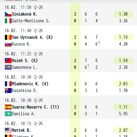
16.02.
11:50
Q-2K
Siniaková K.
2
6
6
1.30
Gatto-Monticone G.
0
1
4
3.36
16.02.
11:40
Q-2K
Van Uytvanck A. (8)
2
6
7
1.19
3
Kucova K.
0
4
6
4.20
16.02.
11:25
Q-2K
Hsieh S. (6)
2
7
6
1.54
1
Samsonova L.
0
6
2
2.38
16.02.
10:30
Q-2K
Mladenovic K. (4)
2
6
6
2.03
Kasatkina D.
0
3
3
1.70
16.02.
10:30
Q-2K
Suarez-Navarro C. (11)
2
6
6
1.11
Danilina A.
0
3
1
5.95
16.02.
10:15
Q-2K
Mattek B.
2
6
6
2.87
Flipkens K.
0
1
1
1.38