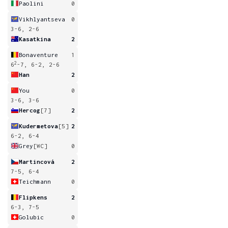
Paolini
0
Vikhlyantseva
0
3-6, 2-6
Kasatkina
2
Bonaventure
1
2
6
-7, 6-2, 2-6
Han
2
You
0
3-6, 3-6
Hercog
[7]
2
Kudermetova
[5]
2
6-2, 6-4
Grey
[WC]
0
Martincová
2
7-5, 6-4
Teichmann
0
Flipkens
2
6-3, 7-5
Golubic
0