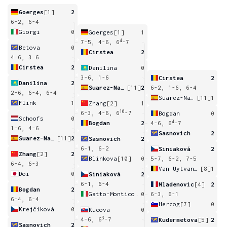
Goerges
[1]
2
6-2, 6-4
Giorgi
0
Goerges
[1]
1
4
7-5, 4-6, 6
-7
Betova
0
Cirstea
2
4-6, 3-6
Cirstea
2
Danilina
0
3-6, 1-6
Cirstea
2
Danilina
2
Suarez-Navarro
[11]
2
6-2, 1-6, 6-4
2-6, 6-4, 6-4
Suarez-Navarro
[11]
1
Flink
1
Zhang
[2]
1
10
6-3, 4-6, 6
-7
Bogdan
0
Schoofs
0
4
Bogdan
2
4-6, 6
-7
1-6, 4-6
Sasnovich
2
Suarez-Navarro
[11]
2
Sasnovich
2
6-1, 6-2
Siniaková
2
Zhang
[2]
2
Blinkova
[10]
0
5-7, 6-2, 7-5
6-4, 6-3
Van Uytvanck
[8]
1
Doi
0
Siniaková
2
6-1, 6-4
Mladenovic
[4]
2
Bogdan
2
Gatto-Monticone
0
6-3, 6-1
6-4, 6-4
Hercog
[7]
0
Krejčíková
0
Kucova
0
3
4-6, 6
-7
Kudermetova
[5]
2
Sasnovich
2