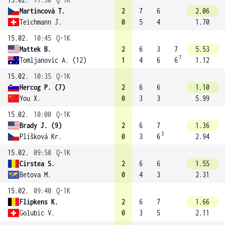
Martincová T.
2
7
6
2.06
Teichmann J.
0
5
4
1.70
15.02.
10:45
Q-1K
Mattek B.
2
6
3
7
5.53
7
Tomljanovic A. (12)
1
4
6
6
1.12
15.02.
10:35
Q-1K
Hercog P. (7)
2
6
6
1.10
You X.
0
3
3
5.99
15.02.
10:00
Q-1K
Brady J. (9)
2
6
7
1.36
3
Plíšková Kr.
0
3
6
2.94
15.02.
09:50
Q-1K
Cirstea S.
2
6
6
1.55
Betova M.
0
4
3
2.31
15.02.
09:40
Q-1K
Flipkens K.
2
6
7
1.66
Golubic V.
0
3
5
2.11