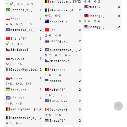
Van Uytvanck
[8]
2
6-4, 6-2
1
7-6
, 2-6, 6-2
Mattek
0
Stefani
[WC]
1
Mladenovic
[4]
2
6-3, 6-3
Hsieh
[6]
0
Frech
1
Kasatkina
0
2-6, 2-6
4-6, 6-2, 3-6
Brady
[9]
2
Blinkova
[10]
2
Han
0
2-6, 4-6
Zheng
[3]
0
Hercog
[7]
2
8
6
-7, 4-6
Siniaková
2
Kudermetova
[5]
2
5-7, 6-3, 6-4
Kostova
0
Martincová
1
5-7, 1-6
Gatto-Monticone
2
Flipkens
0
1-6, 1-6
Kucova
2
Mattek
2
3-6, 6-2, 6-3
Zavatska
1
Hsieh
[6]
2
1
7-6
, 6-2
Gabueva
0
Samsonova
0
1-6, 4-6
Van Uytvanck
[8]
2
Dabrowski
0
4-6, 3-6
Mladenovic
[4]
2
Brady
[9]
2
6-1, 6-4