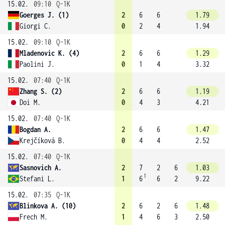
15.02.
09:10
Q-1K
Goerges J. (1)
2
6
6
1.79
Giorgi C.
0
2
4
1.94
15.02.
09:10
Q-1K
Mladenovic K. (4)
2
6
6
1.29
Paolini J.
0
1
4
3.32
15.02.
07:40
Q-1K
Zhang S. (2)
2
6
6
1.19
Doi M.
0
4
3
4.21
15.02.
07:40
Q-1K
Bogdan A.
2
6
6
1.47
Krejčíková B.
0
4
4
2.52
15.02.
07:40
Q-1K
Sasnovich A.
2
7
2
6
1.03
1
Stefani L.
1
6
6
2
9.22
15.02.
07:35
Q-1K
Blinkova A. (10)
2
6
2
6
1.48
Frech M.
1
4
6
3
2.50