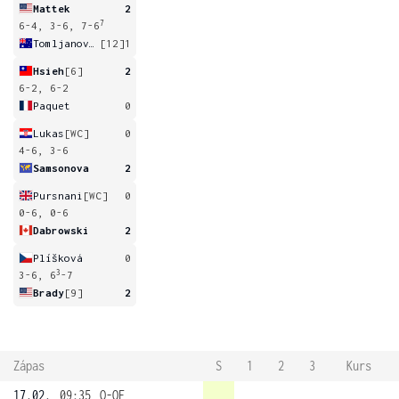
Mattek
2
7
6-4, 3-6, 7-6
Tomljanovic
[12]
1
Hsieh
[6]
2
6-2, 6-2
Paquet
0
Lukas
[WC]
0
4-6, 3-6
Samsonova
2
Pursnani
[WC]
0
0-6, 0-6
Dabrowski
2
Plíšková
0
3
3-6, 6
-7
Brady
[9]
2
Zápas
S
1
2
3
Kurs
17.02.
09:35
Q-OF