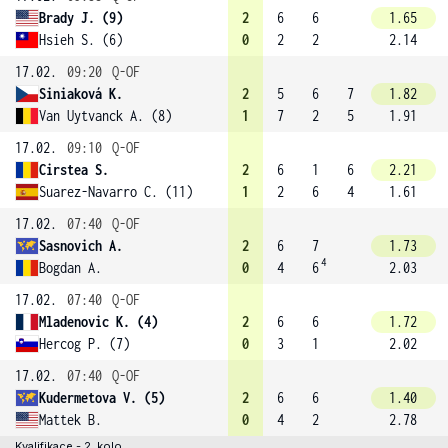
Brady J. (9)
2
6
6
1.65
Hsieh S. (6)
0
2
2
2.14
17.02.
09:20
Q-OF
Siniaková K.
2
5
6
7
1.82
Van Uytvanck A. (8)
1
7
2
5
1.91
17.02.
09:10
Q-OF
Cirstea S.
2
6
1
6
2.21
Suarez-Navarro C. (11)
1
2
6
4
1.61
17.02.
07:40
Q-OF
Sasnovich A.
2
6
7
1.73
4
Bogdan A.
0
4
6
2.03
17.02.
07:40
Q-OF
Mladenovic K. (4)
2
6
6
1.72
Hercog P. (7)
0
3
1
2.02
17.02.
07:40
Q-OF
Kudermetova V. (5)
2
6
6
1.40
Mattek B.
0
4
2
2.78
Kvalifikace - 2. kolo