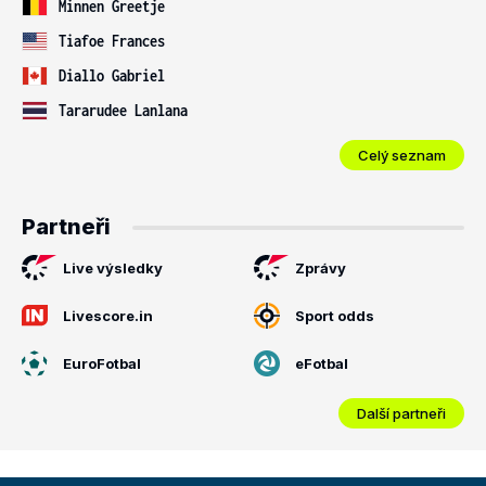
Minnen Greetje
Tiafoe Frances
Diallo Gabriel
Tararudee Lanlana
Celý seznam
Partneři
Live výsledky
Zprávy
Livescore.in
Sport odds
EuroFotbal
eFotbal
Další partneři