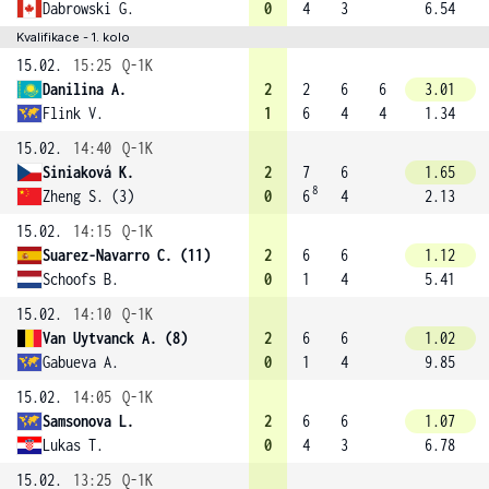
Dabrowski G.
0
4
3
6.54
Kvalifikace - 1. kolo
15.02.
15:25
Q-1K
Danilina A.
2
2
6
6
3.01
Flink V.
1
6
4
4
1.34
15.02.
14:40
Q-1K
Siniaková K.
2
7
6
1.65
8
Zheng S. (3)
0
6
4
2.13
15.02.
14:15
Q-1K
Suarez-Navarro C. (11)
2
6
6
1.12
Schoofs B.
0
1
4
5.41
15.02.
14:10
Q-1K
Van Uytvanck A. (8)
2
6
6
1.02
Gabueva A.
0
1
4
9.85
15.02.
14:05
Q-1K
Samsonova L.
2
6
6
1.07
Lukas T.
0
4
3
6.78
15.02.
13:25
Q-1K