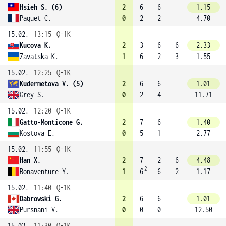
Hsieh S. (6)
2
6
6
1.15
Paquet C.
0
2
2
4.70
15.02.
13:15
Q-1K
Kucova K.
2
3
6
6
2.33
Zavatska K.
1
6
2
3
1.55
15.02.
12:25
Q-1K
Kudermetova V. (5)
2
6
6
1.01
Grey S.
0
2
4
11.71
15.02.
12:20
Q-1K
Gatto-Monticone G.
2
7
6
1.40
Kostova E.
0
5
1
2.77
15.02.
11:55
Q-1K
Han X.
2
7
2
6
4.48
2
Bonaventure Y.
1
6
6
2
1.17
15.02.
11:40
Q-1K
Dabrowski G.
2
6
6
1.01
Pursnani V.
0
0
0
12.50
15.02.
11:30
Q-1K