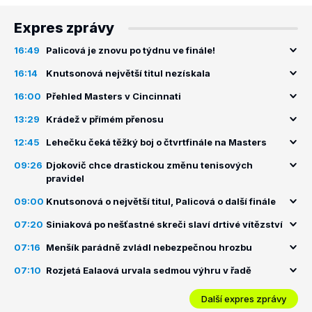
Expres zprávy
16:49
Palicová je znovu po týdnu ve finále!
16:14
Knutsonová největší titul nezískala
16:00
Přehled Masters v Cincinnati
13:29
Krádež v přímém přenosu
12:45
Lehečku čeká těžký boj o čtvrtfinále na Masters
09:26
Djokovič chce drastickou změnu tenisových
pravidel
09:00
Knutsonová o největší titul, Palicová o další finále
07:20
Siniaková po nešťastné skreči slaví drtivé vítězství
07:16
Menšík parádně zvládl nebezpečnou hrozbu
07:10
Rozjetá Ealaová urvala sedmou výhru v řadě
Další expres zprávy