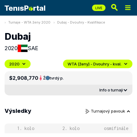
Turnaje - WTA ženy 2020
Dubaj - Dvouhry - Kvalifikace
Dubaj
2020
SAE
2020
WTA (ženy) - Dvouhry - kval.
$2,908,770
Ž
tvrdý p.
Info o turnaji
Výsledky
Turnajový pavouk
1. kolo
2. kolo
osmifinále