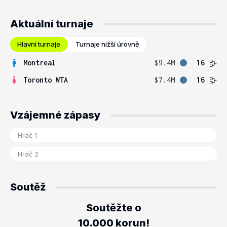
Aktuální turnaje
Hlavní turnaje
Turnaje nižší úrovně
Montreal
$9.4M
16
Toronto WTA
$7.4M
16
Vzájemné zápasy
Soutěž
Soutěžte o
10.000 korun!