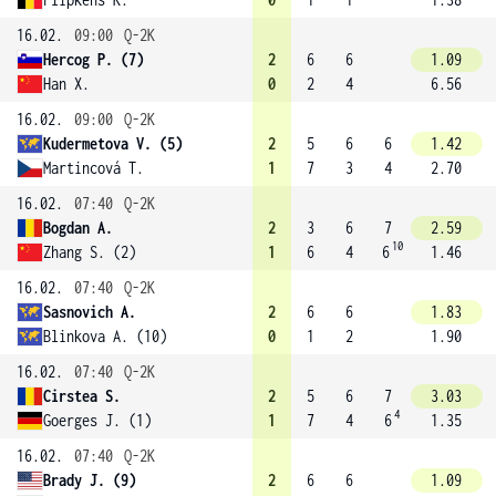
16.02.
09:00
Q-2K
Hercog P. (7)
2
6
6
1.09
Han X.
0
2
4
6.56
16.02.
09:00
Q-2K
Kudermetova V. (5)
2
5
6
6
1.42
Martincová T.
1
7
3
4
2.70
16.02.
07:40
Q-2K
Bogdan A.
2
3
6
7
2.59
10
Zhang S. (2)
1
6
4
6
1.46
16.02.
07:40
Q-2K
Sasnovich A.
2
6
6
1.83
Blinkova A. (10)
0
1
2
1.90
16.02.
07:40
Q-2K
Cirstea S.
2
5
6
7
3.03
4
Goerges J. (1)
1
7
4
6
1.35
16.02.
07:40
Q-2K
Brady J. (9)
2
6
6
1.09