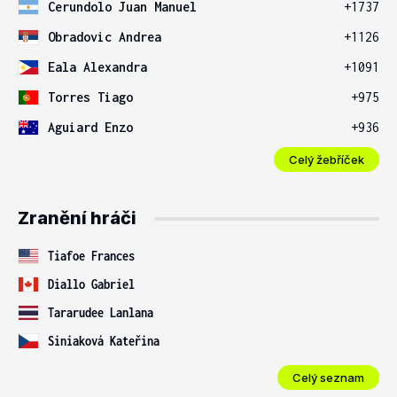
Cerundolo Juan Manuel
+1737
Obradovic Andrea
+1126
Eala Alexandra
+1091
Torres Tiago
+975
Aguiard Enzo
+936
Celý žebříček
Zranění hráči
Tiafoe Frances
Diallo Gabriel
Tararudee Lanlana
Siniaková Kateřina
Celý seznam