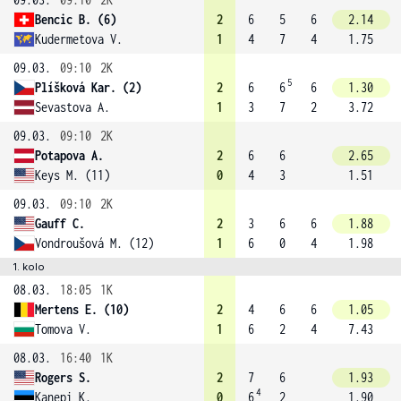
Bencic B. (6)
2
6
5
6
2.14
Kudermetova V.
1
4
7
4
1.75
09.03.
09:10
2K
5
Plíšková Kar. (2)
2
6
6
6
1.30
Sevastova A.
1
3
7
2
3.72
09.03.
09:10
2K
Potapova A.
2
6
6
2.65
Keys M. (11)
0
4
3
1.51
09.03.
09:10
2K
Gauff C.
2
3
6
6
1.88
Vondroušová M. (12)
1
6
0
4
1.98
1. kolo
08.03.
18:05
1K
Mertens E. (10)
2
4
6
6
1.05
Tomova V.
1
6
2
4
7.43
08.03.
16:40
1K
Rogers S.
2
7
6
1.93
4
Kanepi K.
0
6
2
1.90