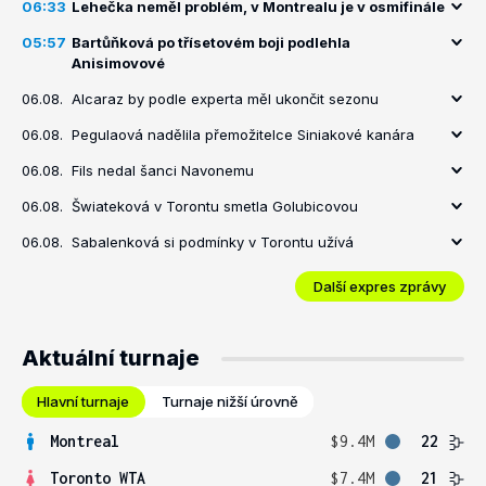
06:33
Lehečka neměl problém, v Montrealu je v osmifinále
05:57
Bartůňková po třísetovém boji podlehla
Anisimovové
06.08.
Alcaraz by podle experta měl ukončit sezonu
06.08.
Pegulaová nadělila přemožitelce Siniakové kanára
06.08.
Fils nedal šanci Navonemu
06.08.
Šwiateková v Torontu smetla Golubicovou
06.08.
Sabalenková si podmínky v Torontu užívá
Další expres zprávy
Aktuální turnaje
Hlavní turnaje
Turnaje nižší úrovně
Montreal
$9.4M
22
Toronto WTA
$7.4M
21