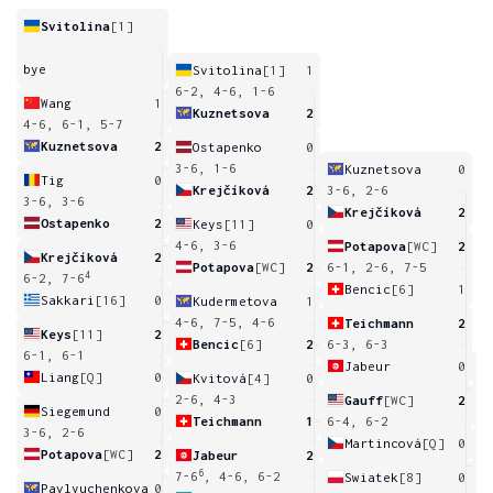
Svitolina
[1]
bye
Svitolina
[1]
1
6-2, 4-6, 1-6
Wang
1
Kuznetsova
2
4-6, 6-1, 5-7
Kuznetsova
2
Ostapenko
0
3-6, 1-6
Kuznetsova
0
Tig
0
Krejčíková
2
3-6, 2-6
3-6, 3-6
Krejčíková
2
Ostapenko
2
Keys
[11]
0
4-6, 3-6
Potapova
[WC]
2
Krejčíková
2
Potapova
[WC]
2
6-1, 2-6, 7-5
4
6-2, 7-6
Bencic
[6]
1
Sakkari
[16]
0
Kudermetova
1
4-6, 7-5, 4-6
Teichmann
2
Keys
[11]
2
Bencic
[6]
2
6-3, 6-3
6-1, 6-1
Jabeur
0
Liang
[Q]
0
Kvitová
[4]
0
6
2-6, 4-3
Gauff
[WC]
2
Siegemund
0
Teichmann
1
6-4, 6-2
3-6, 2-6
Martincová
[Q]
0
Potapova
[WC]
2
Jabeur
2
6
6
7-6
, 4-6, 6-2
Swiatek
[8]
0
Pavlyuchenkova
0