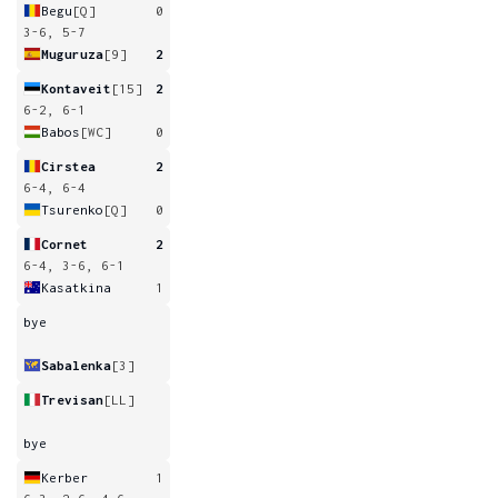
Begu
[Q]
0
3-6, 5-7
Muguruza
[9]
2
Kontaveit
[15]
2
6-2, 6-1
Babos
[WC]
0
Cirstea
2
6-4, 6-4
Tsurenko
[Q]
0
Cornet
2
6-4, 3-6, 6-1
Kasatkina
1
bye
Sabalenka
[3]
Trevisan
[LL]
bye
Kerber
1