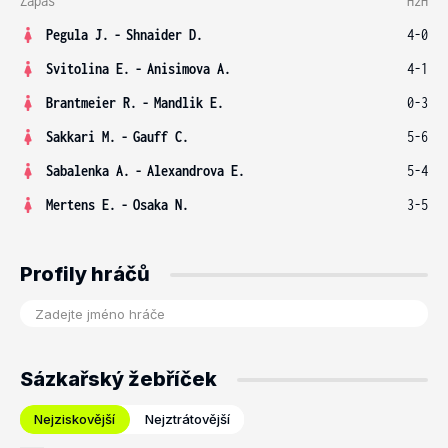
Zápas
H2H
Pegula J.
-
Shnaider D.
4-0
Svitolina E.
-
Anisimova A.
4-1
Brantmeier R.
-
Mandlik E.
0-3
Sakkari M.
-
Gauff C.
5-6
Sabalenka A.
-
Alexandrova E.
5-4
Mertens E.
-
Osaka N.
3-5
Profily hráčů
Sázkařský žebříček
Nejziskovější
Nejztrátovější