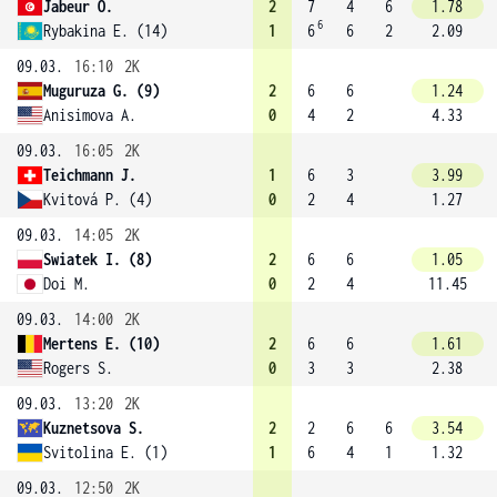
Jabeur O.
2
7
4
6
1.78
6
Rybakina E. (14)
1
6
6
2
2.09
09.03.
16:10
2K
Muguruza G. (9)
2
6
6
1.24
Anisimova A.
0
4
2
4.33
09.03.
16:05
2K
Teichmann J.
1
6
3
3.99
Kvitová P. (4)
0
2
4
1.27
09.03.
14:05
2K
Swiatek I. (8)
2
6
6
1.05
Doi M.
0
2
4
11.45
09.03.
14:00
2K
Mertens E. (10)
2
6
6
1.61
Rogers S.
0
3
3
2.38
09.03.
13:20
2K
Kuznetsova S.
2
2
6
6
3.54
Svitolina E. (1)
1
6
4
1
1.32
09.03.
12:50
2K