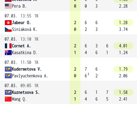
Pera B.
0
0
3
2.28
07.03.
13:55
1K
Jabeur O.
2
6
6
1.28
Siniaková K.
0
2
3
3.74
07.03.
13:10
1K
Cornet A.
2
6
3
6
4.01
Kasatkina D.
1
4
6
1
1.24
07.03.
11:50
1K
Kudermetova V.
2
7
6
1.79
3
Pavlyuchenkova A.
0
6
2
2.06
07.03.
09:05
1K
Kuznetsova S.
2
6
1
7
1.58
Wang Q.
1
4
6
5
2.41