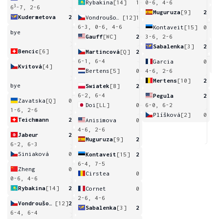
Rybakina
[14]
1
0-6, 4-6
3
6
-7, 2-6
Muguruza
[9]
2
Kudermetova
2
Vondroušová
[12]
1
3
6-3, 0-6, 4-6
Kontaveit
[15]
0
bye
Gauff
[WC]
2
3-6, 2-6
Sabalenka
[3]
2
Bencic
[6]
Martincová
[Q]
2
5
6-1, 6-4
Garcia
0
Kvitová
[4]
Bertens
[5]
0
4-6, 2-6
Mertens
[10]
2
bye
Swiatek
[8]
2
6-2, 6-4
Pegula
2
Zavatska
[Q]
0
Doi
[LL]
0
6-0, 6-2
1-6, 2-6
Plíšková
[2]
0
Teichmann
2
Anisimova
0
4-6, 2-6
Jabeur
2
Muguruza
[9]
2
6-2, 6-3
Siniaková
0
Kontaveit
[15]
2
6-4, 7-5
Zheng
0
Cirstea
0
0-6, 4-6
Rybakina
[14]
2
Cornet
0
2-6, 4-6
Vondroušová
[12]
2
Sabalenka
[3]
2
6-4, 6-4