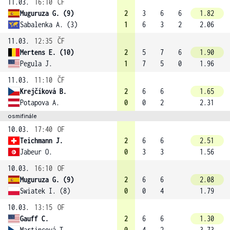
11.03.
16:10
ČF
Muguruza G. (9)
2
3
6
6
1.82
Sabalenka A. (3)
1
6
3
2
2.06
11.03.
12:35
ČF
Mertens E. (10)
2
5
7
6
1.90
Pegula J.
1
7
5
0
1.96
11.03.
11:10
ČF
Krejčíková B.
2
6
6
1.65
Potapova A.
0
0
2
2.31
osmifinále
10.03.
17:40
OF
Teichmann J.
2
6
6
2.51
Jabeur O.
0
3
3
1.56
10.03.
16:10
OF
Muguruza G. (9)
2
6
6
2.08
Swiatek I. (8)
0
0
4
1.79
10.03.
13:15
OF
Gauff C.
2
6
6
1.30
Martincová T.
0
4
2
3.73