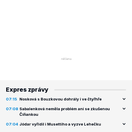
Expres zprávy
07:15
Nosková s Bouzkovou dohrály i ve čtyřhře
07:08
Sabalenková neměla problém ani se zkušenou
Číňankou
07:04
Jódar vyřídil i Musettiho a vyzve Lehečku