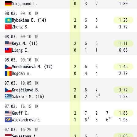
Siegemund L.
0
3
2
1.80
08.03.
09:10
1K
Rybakina E. (14)
2
6
6
1.28
Zheng S.
0
0
4
3.72
08.03.
09:10
1K
Keys M. (11)
2
6
6
1.11
Liang E.
0
1
1
6.66
08.03.
09:10
1K
Vondroušová M. (12)
2
6
6
1.45
Bogdan A.
0
4
4
2.79
07.03.
19:05
1K
Krejčíková B.
2
6
7
3.72
4
Sakkari M. (16)
0
2
6
1.28
07.03.
16:15
1K
Gauff C.
2
7
2
7
1.85
3
8
Alexandrova E.
1
6
6
6
1.98
07.03.
15:25
1K
Sevastova A.
2
6
6
1.65