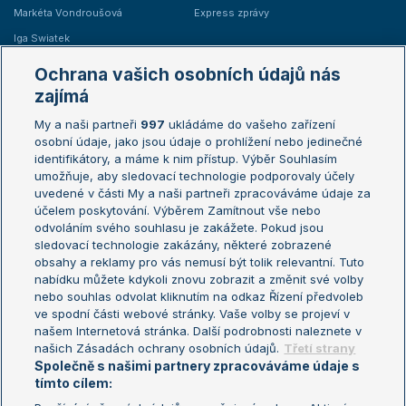
Markéta Vondroušová
Express zprávy
Iga Swiatek
Marie Bouzková
Ochrana vašich osobních údajů nás
Žebříčky
Kalendář turnajů
zajímá
My a naši partneři
997
ukládáme do vašeho zařízení
Žebříček ATP (muži)
Australian Open
osobní údaje, jako jsou údaje o prohlížení nebo jedinečné
Žebříček WTA (ženy)
French Open
identifikátory, a máme k nim přístup. Výběr Souhlasím
umožňuje, aby sledovací technologie podporovaly účely
Sázkařský žebříček
Wimbledon
uvedené v části My a naši partneři zpracováváme údaje za
US Open
účelem poskytování. Výběrem Zamítnout vše nebo
odvoláním svého souhlasu je zakážete. Pokud jsou
Turnaj mistrů
sledovací technologie zakázány, některé zobrazené
Turnaj mistryň
obsahy a reklamy pro vás nemusí být tolik relevantní. Tuto
Aktualní trendy
nabídku můžete kdykoli znovu zobrazit a změnit své volby
nebo souhlas odvolat kliknutím na odkaz Řízení předvoleb
ve spodní části webové stránky. Vaše volby se projeví v
Fotbalové přestupy
našem Internetová stránka. Další podrobnosti naleznete v
Livesport Daily
našich Zásadách ochrany osobních údajů.
Třetí strany
Společně s našimi partnery zpracováváme údaje s
LS Prague Open
tímto cílem: