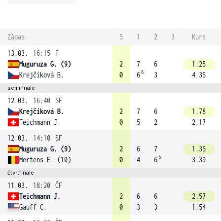
Zápas
S
1
2
3
Kurs
13.03.
16:15
F
Muguruza G. (9)
2
7
6
1.25
6
Krejčíková B.
0
6
3
4.35
semifinále
12.03.
16:40
SF
Krejčíková B.
2
7
6
1.78
Teichmann J.
0
5
2
2.17
12.03.
14:10
SF
Muguruza G. (9)
2
6
7
1.35
5
Mertens E. (10)
0
4
6
3.39
čtvrtfinále
11.03.
18:20
ČF
Teichmann J.
2
6
6
2.57
Gauff C.
0
3
3
1.54