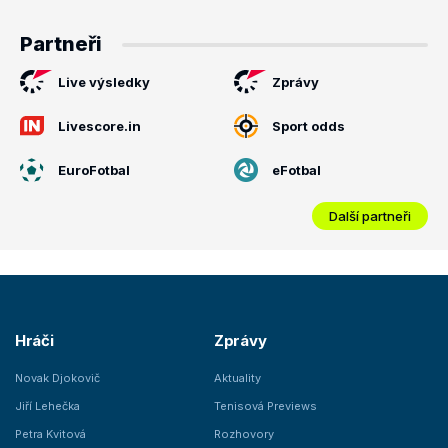
Partneři
Live výsledky
Zprávy
Livescore.in
Sport odds
EuroFotbal
eFotbal
Další partneři
Hráči
Zprávy
Novak Djokovič
Aktuality
Jiří Lehečka
Tenisová Previews
Petra Kvitová
Rozhovory