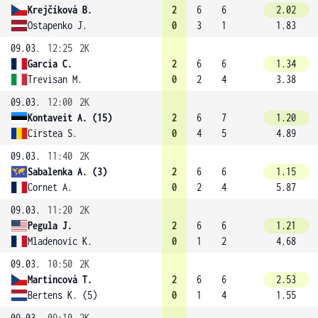
Krejčíková B.
2
6
6
2.02
Ostapenko J.
0
3
1
1.83
09.03.
12:25
2K
Garcia C.
2
6
6
1.34
Trevisan M.
0
2
4
3.38
09.03.
12:00
2K
Kontaveit A. (15)
2
6
7
1.20
Cirstea S.
0
4
5
4.89
09.03.
11:40
2K
Sabalenka A. (3)
2
6
6
1.15
Cornet A.
0
2
4
5.87
09.03.
11:20
2K
Pegula J.
2
6
6
1.21
Mladenovic K.
0
1
2
4.68
09.03.
10:50
2K
Martincová T.
2
6
6
2.53
Bertens K. (5)
0
1
4
1.55
09.03.
09:10
2K