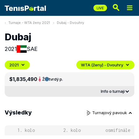
Turnaje - WTA ženy 2021
Dubaj - Dvouhry
Dubaj
2021
SAE
2021
WTA (ženy) - Dvouhry
$1,835,490
Ž
tvrdý p.
Info o turnaji
Výsledky
Turnajový pavouk
1. kolo
2. kolo
osmifinále