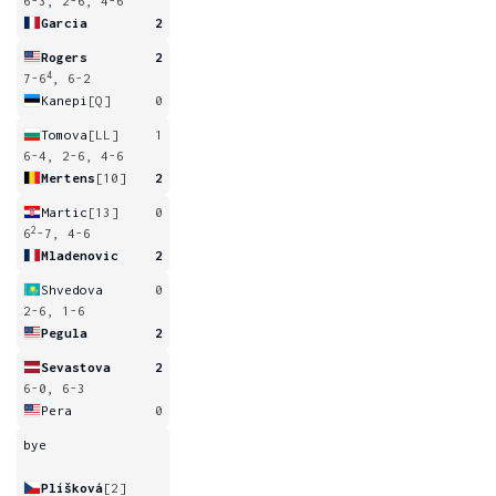
6-3, 2-6, 4-6
Garcia
2
Rogers
2
4
7-6
, 6-2
Kanepi
[Q]
0
Tomova
[LL]
1
6-4, 2-6, 4-6
Mertens
[10]
2
Martic
[13]
0
2
6
-7, 4-6
Mladenovic
2
Shvedova
0
2-6, 1-6
Pegula
2
Sevastova
2
6-0, 6-3
Pera
0
bye
Plíšková
[2]