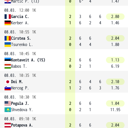
Martic P. (13)
0
6
4
1.47
08.03.
12:00
1K
Garcia C.
2
3
6
6
2.80
Kerber A.
1
6
2
4
1.46
08.03.
10:55
1K
Cirstea S.
2
6
6
2.04
Tsurenko L.
0
4
4
1.80
08.03.
10:45
1K
Kontaveit A. (15)
2
6
6
1.13
Babos T.
0
2
1
6.19
08.03.
10:35
1K
Doi M.
2
6
4
6
2.10
Hercog P.
1
2
6
3
1.76
08.03.
10:30
1K
Pegula J.
2
6
6
1.04
Shvedova Y.
0
2
1
11.95
08.03.
09:10
1K
Potapova A.
2
6
6
2.04