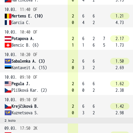
10.03.
11:40
OF
Mertens E. (10)
2
6
6
1.21
Garcia C.
0
4
2
4.73
10.03.
10:40
OF
Potapova A.
2
6
2
7
2.17
Bencic B. (6)
1
1
6
5
1.73
10.03.
10:20
OF
Sabalenka A. (3)
2
6
6
1.50
Kontaveit A. (15)
0
3
2
2.69
10.03.
09:10
OF
Pegula J.
2
6
6
1.62
Plíšková Kar. (2)
0
0
2
2.38
10.03.
09:10
OF
Krejčíková B.
2
6
6
1.42
Kuznetsova S.
0
3
2
2.98
2. kolo
09.03.
17:50
2K