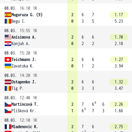
08.03.
16:10
1K
Muguruza G. (9)
2
6
7
1.17
Begu I.
0
3
5
5.23
08.03.
15:55
1K
Anisimova A.
2
6
6
1.70
Konjuh A.
0
2
2
2.18
08.03.
15:20
1K
Teichmann J.
2
6
6
1.27
Zavatska K.
0
1
2
3.94
08.03.
14:20
1K
Ostapenko J.
2
6
6
1.32
Tig P.
0
3
3
3.47
08.03.
12:40
1K
6
Martincová T.
2
7
6
6
2.26
5
Plíšková Kr.
1
6
7
3
1.66
08.03.
12:10
1K
Mladenovic K.
2
7
6
2.75
2