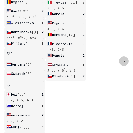
Bogdan
[Q]
0
Trevisan
[LL]
0
2-6, 4-6
Gauff
[WC]
2
Garcia
2
3
8
7-6
, 2-6, 7-6
Alexandrova
1
Rogers
0
3-6, 3-6
Martincová
[Q]
2
Mertens
[10]
2
5
6
7-6
, 6
-7, 6-3
Plíšková
1
Mladenovic
0
1-6, 2-6
bye
Pegula
2
Bertens
[5]
Sevastova
1
5
3-6, 7-6
, 2-6
Swiatek
[8]
Plíšková
[2]
2
bye
Doi
[LL]
2
6-2, 4-6, 6-3
Hercog
1
Anisimova
2
6-2, 6-2
Konjuh
[Q]
0