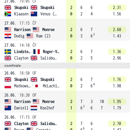
27.06.
19:05
ČF
Skupski
/
Skupski
2
6
6
2.31
Klaasen
/
Venus (3)
0
2
4
1.56
27.06.
17:15
ČF
Harrison
/
Monroe
2
6
7
2.68
2
Dodig
/
Ram (2)
0
3
6
1.43
27.06.
14:10
ČF
Lindstedt
/
Roger-Vasselin
2
6
7
1.36
Clayton
/
Salisbury
0
2
5
2.96
osmifinále
26.06.
18:50
OF
Skupski
/
Skupski
2
6
7
1.76
4
Matkowski
/
McLachlan
0
2
6
1.98
26.06.
18:20
OF
Harrison
/
Monroe
2
7
3
10
1.95
3
Daniell
/
Koolhof
1
6
6
7
1.79
26.06.
17:15
OF
Clayton
/
Salisbury
2
7
6
2.70
6
Bryan
/
Cerretani (4)
0
6
3
1.42