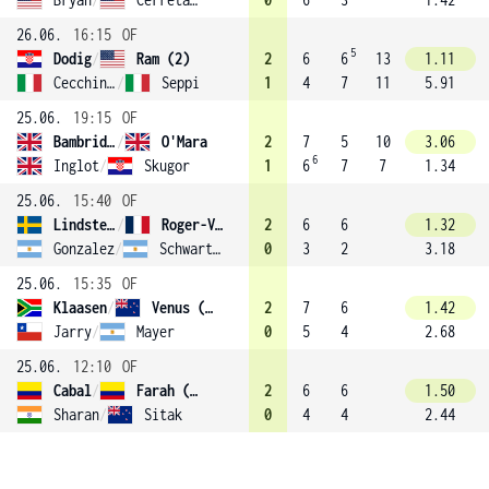
26.06.
16:15
OF
5
Dodig
/
Ram (2)
2
6
6
13
1.11
Cecchinato
/
Seppi
1
4
7
11
5.91
25.06.
19:15
OF
Bambridge
/
O'Mara
2
7
5
10
3.06
6
Inglot
/
Skugor
1
6
7
7
1.34
25.06.
15:40
OF
Lindstedt
/
Roger-Vasselin
2
6
6
1.32
Gonzalez
/
Schwartzman
0
3
2
3.18
25.06.
15:35
OF
Klaasen
/
Venus (3)
2
7
6
1.42
Jarry
/
Mayer
0
5
4
2.68
25.06.
12:10
OF
Cabal
/
Farah (1)
2
6
6
1.50
Sharan
/
Sitak
0
4
4
2.44