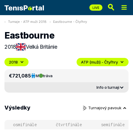
Turnaje - ATP muži 2018
Eastbourne - Čtyřhry
Eastbourne
2018
Velká Británie
2018
ATP (muži) - Čtyřhry
€721,085
M
tráva
Info o turnaji
Výsledky
Turnajový pavouk
osmifinále
čtvrtfinále
semifinále