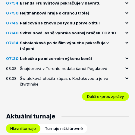
07:54
Brenda Fruhvirtová pokračuje v návratu
07:50
Hejtmánková hraje o druhou trofej
07:45
Palicová se znovu po týdnu porve o titul
07:40
Svitolinová jasně vyhrála souboj hráček TOP 10
07:34
Sabalenková po dalším výbuchu pokračuje v
trápení
07:30
Lehečka po mizerném výkonu končí
08.08.
Šnajderová v Torontu nedala šanci Pegulaové
08.08.
Šwiateková otočila zápas s Kosťukovou a je ve
čtvrtfinále
Další expres zprávy
Aktuální turnaje
Hlavní turnaje
Turnaje nižší úrovně