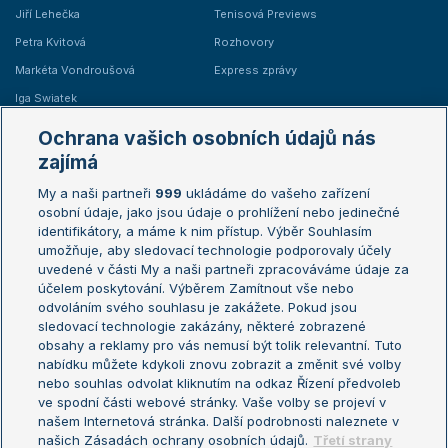
Jiří Lehečka
Tenisová Previews
Petra Kvitová
Rozhovory
Markéta Vondroušová
Express zprávy
Iga Swiatek
Marie Bouzková
Ochrana vašich osobních údajů nás
Žebříčky
Kalendář turnajů
zajímá
My a naši partneři
999
ukládáme do vašeho zařízení
Žebříček ATP (muži)
Australian Open
osobní údaje, jako jsou údaje o prohlížení nebo jedinečné
Žebříček WTA (ženy)
French Open
identifikátory, a máme k nim přístup. Výběr Souhlasím
umožňuje, aby sledovací technologie podporovaly účely
Sázkařský žebříček
Wimbledon
uvedené v části My a naši partneři zpracováváme údaje za
US Open
účelem poskytování. Výběrem Zamítnout vše nebo
odvoláním svého souhlasu je zakážete. Pokud jsou
Turnaj mistrů
sledovací technologie zakázány, některé zobrazené
Turnaj mistryň
obsahy a reklamy pro vás nemusí být tolik relevantní. Tuto
Aktualní trendy
nabídku můžete kdykoli znovu zobrazit a změnit své volby
nebo souhlas odvolat kliknutím na odkaz Řízení předvoleb
ve spodní části webové stránky. Vaše volby se projeví v
Fotbalové přestupy
našem Internetová stránka. Další podrobnosti naleznete v
Livesport Daily
našich Zásadách ochrany osobních údajů.
Třetí strany