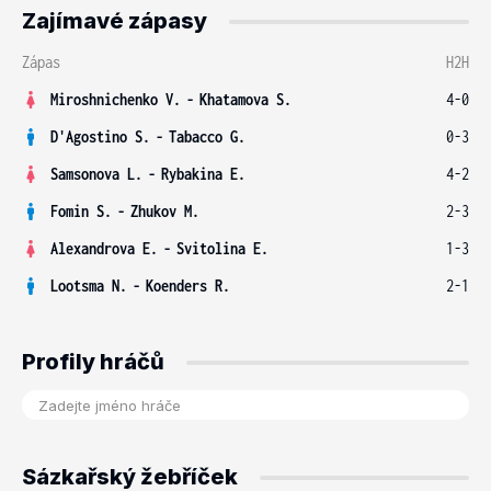
Zajímavé zápasy
Zápas
H2H
Miroshnichenko V.
-
Khatamova S.
4-0
D'Agostino S.
-
Tabacco G.
0-3
Samsonova L.
-
Rybakina E.
4-2
Fomin S.
-
Zhukov M.
2-3
Alexandrova E.
-
Svitolina E.
1-3
Lootsma N.
-
Koenders R.
2-1
Profily hráčů
Sázkařský žebříček