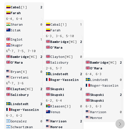
Cabal
[1]
2
Farah
6-4, 6-4
Sharan
0
Cabal
[1]
1
Sitak
Farah
6-3, 3-6, 5-10
Inglot
1
Bambridge
[WC]
2
Skugor
O'Mara
6
6
-7, 7-5, 7-10
Bambridge
[WC]
2
Clayton
[WC]
0
O'Mara
Salisbury
Bambridge
[WC]
2
2-6, 5-7
O'Mara
Bryan
[4]
0
Lindstedt
2
6-4, 6-3
Cerretani
Roger-Vasselin
Lindstedt
0
6
6
-7, 3-6
Roger-Vasselin
Clayton
[WC]
2
Skupski
2
Salisbury
Skupski
Skupski
2
6-2, 6-4
Skupski
Lindstedt
2
Klaasen
[3]
0
6-3, 6-3
Roger-Vasselin
Venus
Harrison
0
6-3, 6-2
Monroe
Gonzalez
0
Harrison
2
Schwartzman
Monroe