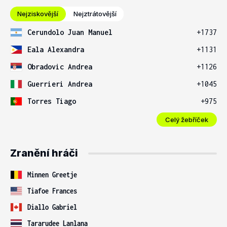
Nejziskovější
Nejztrátovější
Cerundolo Juan Manuel
+1737
Eala Alexandra
+1131
Obradovic Andrea
+1126
Guerrieri Andrea
+1045
Torres Tiago
+975
Celý žebříček
Zranění hráči
Minnen Greetje
Tiafoe Frances
Diallo Gabriel
Tararudee Lanlana