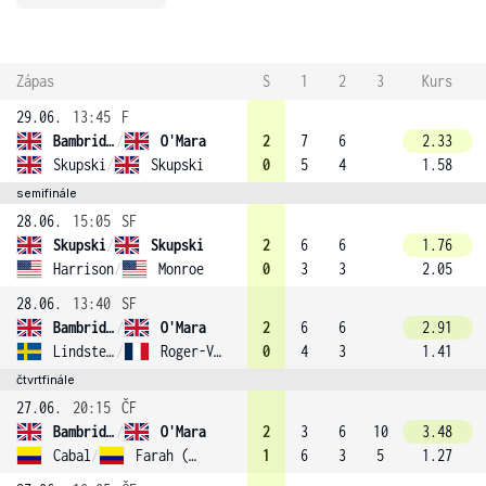
Zápas
S
1
2
3
Kurs
29.06.
13:45
F
Bambridge
/
O'Mara
2
7
6
2.33
Skupski
/
Skupski
0
5
4
1.58
semifinále
28.06.
15:05
SF
Skupski
/
Skupski
2
6
6
1.76
Harrison
/
Monroe
0
3
3
2.05
28.06.
13:40
SF
Bambridge
/
O'Mara
2
6
6
2.91
Lindstedt
/
Roger-Vasselin
0
4
3
1.41
čtvrtfinále
27.06.
20:15
ČF
Bambridge
/
O'Mara
2
3
6
10
3.48
Cabal
/
Farah (1)
1
6
3
5
1.27