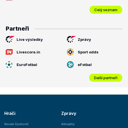
Celý seznam
Partneři
Live výsledky
Zprávy
Livescore.in
Sport odds
EuroFotbal
eFotbal
Další partneři
Hráči
Zprávy
Novak Djokovič
Aktuality