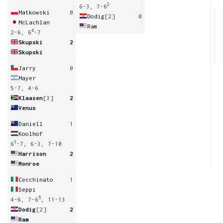
2
6-3, 7-6
Matkowski
0
Dodig
[2]
0
McLachlan
Ram
4
2-6, 6
-7
7
Skupski
2
Skupski
Jarry
0
Mayer
5-7, 4-6
Klaasen
[3]
2
Venus
Daniell
1
Koolhof
3
6
-7, 6-3, 7-10
Harrison
2
Monroe
Cecchinato
1
Seppi
5
4-6, 7-6
, 11-13
Dodig
[2]
2
Ram