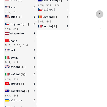
Kasatkina
[9]
2
3-6, 6-3, 6-3
Pera
0
Plíšková
1
3-6, 2-6
Gauff
[5]
2
Bogdan
[Q]
0
3-6, 4-6
Strýcová
[LL]
0
Garcia
[2]
2
4-6, 3-6
Ostapenko
2
Zhang
1
5
5-7, 7-6
, 1-6
Dart
2
Giorgi
2
6-3, 6-4
Watson
[LL]
0
Paolini
[Q]
0
3-6, 2-6
Jabeur
[4]
2
Kasatkina
[9]
2
6-3, 6-1
Kalinina
0