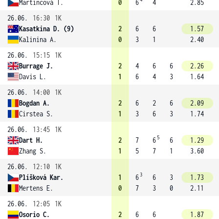
Martincová T.
0
6
4
2.85
26.06.
16:30
1K
Kasatkina D. (9)
2
6
6
1.57
Kalinina A.
0
3
1
2.40
26.06.
15:15
1K
Burrage J.
2
4
6
6
2.26
Davis L.
1
6
4
3
1.64
26.06.
14:00
1K
Bogdan A.
2
6
2
6
2.09
Cirstea S.
1
3
6
3
1.74
26.06.
13:45
1K
5
Dart H.
2
7
6
6
1.29
Zhang S.
1
5
7
1
3.60
26.06.
12:10
1K
3
Plíšková Kar.
1
6
6
3
1.73
Mertens E.
0
7
3
0
2.11
26.06.
12:05
1K
Osorio C.
2
6
6
1.87