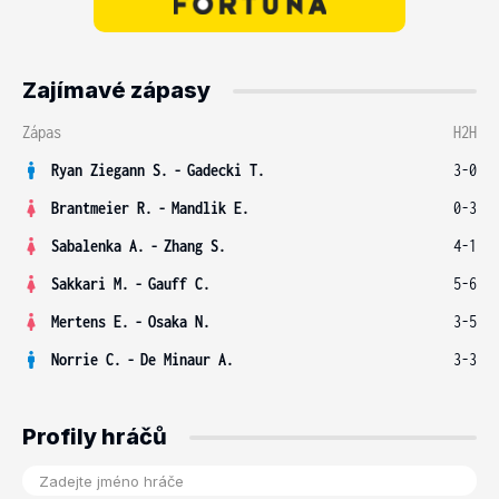
Zajímavé zápasy
Zápas
H2H
Ryan Ziegann S.
-
Gadecki T.
3-0
Brantmeier R.
-
Mandlik E.
0-3
Sabalenka A.
-
Zhang S.
4-1
Sakkari M.
-
Gauff C.
5-6
Mertens E.
-
Osaka N.
3-5
Norrie C.
-
De Minaur A.
3-3
Profily hráčů