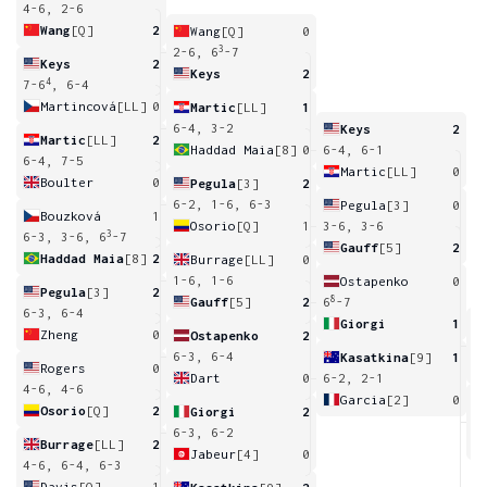
4-6, 2-6
Wang
[Q]
2
Wang
[Q]
0
3
2-6, 6
-7
Keys
2
Keys
2
4
7-6
, 6-4
Martincová
[LL]
0
Martic
[LL]
1
6-4, 3-2
Keys
2
Martic
[LL]
2
Haddad Maia
[8]
0
6-4, 6-1
6-4, 7-5
Martic
[LL]
0
Boulter
0
Pegula
[3]
2
6-2, 1-6, 6-3
Pegula
[3]
0
Bouzková
1
Osorio
[Q]
1
3-6, 3-6
3
6-3, 3-6, 6
-7
Gauff
[5]
2
Haddad Maia
[8]
2
Burrage
[LL]
0
1-6, 1-6
Ostapenko
0
Pegula
[3]
2
8
Gauff
[5]
2
6
-7
6-3, 6-4
Giorgi
1
Zheng
0
Ostapenko
2
6
6-3, 6-4
Kasatkina
[9]
1
Rogers
0
Dart
0
6-2, 2-1
4-6, 4-6
Garcia
[2]
0
Osorio
[Q]
2
Giorgi
2
2
6-3, 6-2
Burrage
[LL]
2
Jabeur
[4]
0
4-6, 6-4, 6-3
Davis
[Q]
1