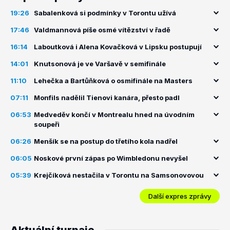
19:26
Sabalenková si podmínky v Torontu užívá
17:46
Valdmannová píše osmé vítězství v řadě
16:14
Laboutková i Alena Kovačková v Lipsku postupují
14:01
Knutsonová je ve Varšavě v semifinále
11:10
Lehečka a Bartůňková o osmifinále na Masters
07:11
Monfils nadělil Tienovi kanára, přesto padl
06:53
Medveděv končí v Montrealu hned na úvodním
soupeři
06:26
Menšík se na postup do třetího kola nadřel
06:05
Noskové první zápas po Wimbledonu nevyšel
05:39
Krejčíková nestačila v Torontu na Samsonovovou
Další expres zprávy