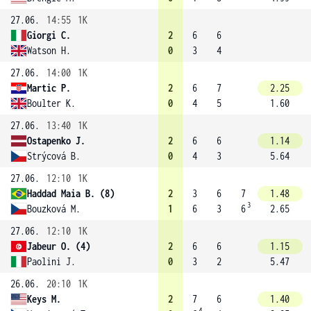
27.06.
14:55
1K
Giorgi C.
2
6
6
Watson H.
0
3
4
27.06.
14:00
1K
Martic P.
2
6
7
2.25
Boulter K.
0
4
5
1.60
27.06.
13:40
1K
Ostapenko J.
2
6
6
1.14
Strýcová B.
0
4
3
5.64
27.06.
12:10
1K
Haddad Maia B. (8)
2
3
6
7
1.48
3
Bouzková M.
1
6
3
6
2.65
27.06.
12:10
1K
Jabeur O. (4)
2
6
6
1.15
Paolini J.
0
3
2
5.47
26.06.
20:10
1K
Keys M.
2
7
6
1.40
4