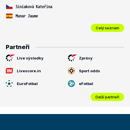
Siniaková Kateřina
Munar Jaume
Celý seznam
Partneři
Live výsledky
Zprávy
Livescore.in
Sport odds
EuroFotbal
eFotbal
Další partneři