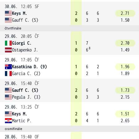
30.06.
12:05
SF
Keys M.
2
6
6
2.71
Gauff C. (5)
0
3
3
1.50
čtvrtfinále
29.06.
20:05
ČF
Giorgi C.
1
7
2.70
8
Ostapenko J.
0
6
1.49
29.06.
17:05
ČF
Kasatkina D. (9)
1
6
2
1.96
Garcia C. (2)
0
2
1
1.89
29.06.
15:40
ČF
Gauff C. (5)
2
6
6
1.73
Pegula J. (3)
0
3
3
2.15
29.06.
13:25
ČF
Keys M.
2
6
6
1.51
Martic P.
0
4
1
2.65
osmifinále
28.06.
19:40
OF