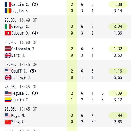
Garcia C. (2)
2
6
6
1.38
Bogdan A.
0
3
4
3.14
28.06.
18:40
OF
Giorgi C.
2
6
6
3.24
Jabeur O. (4)
0
3
2
1.36
28.06.
16:00
OF
Ostapenko J.
2
6
6
1.32
Dart H.
0
3
4
3.53
28.06.
14:45
OF
Gauff C. (5)
2
6
6
1.16
Burrage J.
0
1
1
5.65
28.06.
14:25
OF
Pegula J. (3)
2
6
1
6
1.39
Osorio C.
1
2
6
3
3.12
28.06.
13:45
OF
Keys M.
2
6
7
1.44
3
Wang X.
0
2
6
2.86