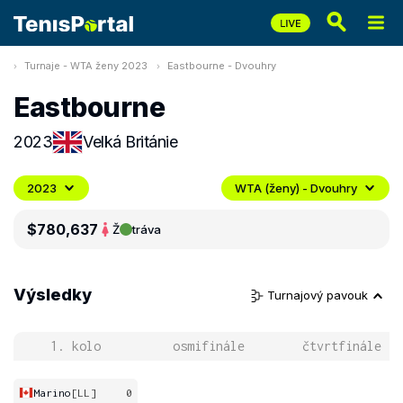
Turnaje - WTA ženy 2023
Eastbourne - Dvouhry
Eastbourne
2023
Velká Británie
2023
WTA (ženy) - Dvouhry
$780,637
Ž
tráva
Výsledky
Turnajový pavouk
1. kolo
osmifinále
čtvrtfinále
Marino
[LL]
0