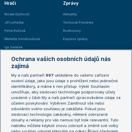
Hráči
Zprávy
Novak Djokovič
Aktuality
Jiří Lehečka
Tenisová Previews
Petra Kvitová
Rozhovory
Markéta Vondroušová
Express zprávy
Iga Swiatek
Marie Bouzková
Ochrana vašich osobních údajů nás
Žebříčky
Kalendář turnajů
zajímá
My a naši partneři
997
ukládáme do vašeho zařízení
Žebříček ATP (muži)
Australian Open
osobní údaje, jako jsou údaje o prohlížení nebo jedinečné
Žebříček WTA (ženy)
French Open
identifikátory, a máme k nim přístup. Výběr Souhlasím
umožňuje, aby sledovací technologie podporovaly účely
Sázkařský žebříček
Wimbledon
uvedené v části My a naši partneři zpracováváme údaje za
US Open
účelem poskytování. Výběrem Zamítnout vše nebo
odvoláním svého souhlasu je zakážete. Pokud jsou
Turnaj mistrů
sledovací technologie zakázány, některé zobrazené
Turnaj mistryň
obsahy a reklamy pro vás nemusí být tolik relevantní. Tuto
Aktualní trendy
nabídku můžete kdykoli znovu zobrazit a změnit své volby
nebo souhlas odvolat kliknutím na odkaz Řízení předvoleb