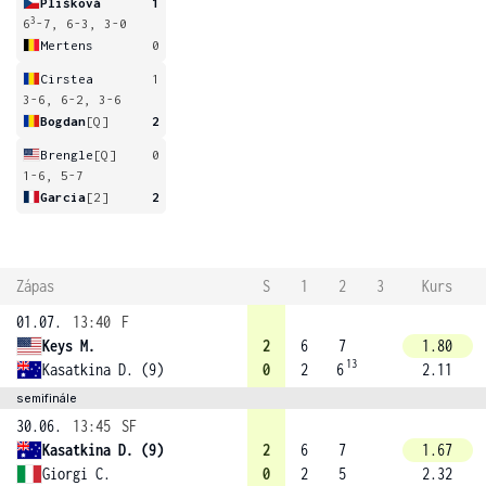
Plíšková
1
3
6
-7, 6-3, 3-0
Mertens
0
Cirstea
1
3-6, 6-2, 3-6
Bogdan
[Q]
2
Brengle
[Q]
0
1-6, 5-7
Garcia
[2]
2
Zápas
S
1
2
3
Kurs
01.07.
13:40
F
Keys M.
2
6
7
1.80
13
Kasatkina D. (9)
0
2
6
2.11
semifinále
30.06.
13:45
SF
Kasatkina D. (9)
2
6
7
1.67
Giorgi C.
0
2
5
2.32