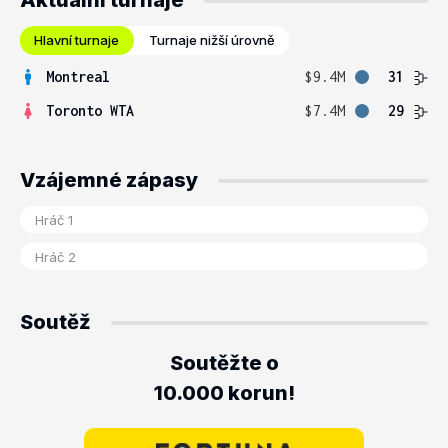
Aktuální turnaje
Hlavní turnaje
Turnaje nižší úrovně
Montreal
$9.4M
31
Toronto WTA
$7.4M
29
Vzájemné zápasy
Soutěž
Soutěžte o
10.000 korun!