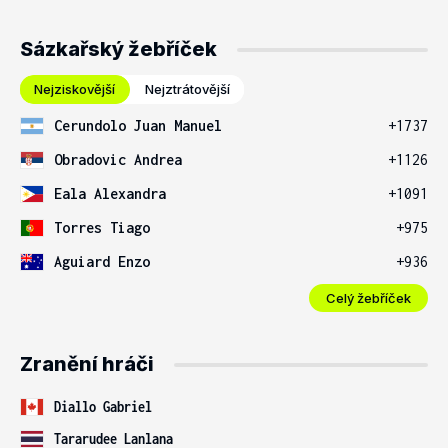
Sázkařský žebříček
Nejziskovější
Nejztrátovější
Cerundolo Juan Manuel
+1737
Obradovic Andrea
+1126
Eala Alexandra
+1091
Torres Tiago
+975
Aguiard Enzo
+936
Celý žebříček
Zranění hráči
Diallo Gabriel
Tararudee Lanlana