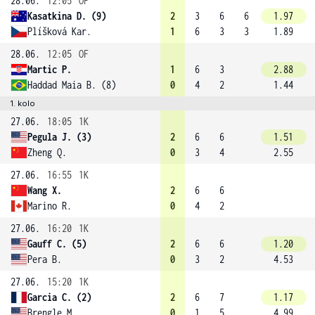
28.06.
12:05
OF
Kasatkina D. (9)
2
3
6
6
1.97
Plíšková Kar.
1
6
3
3
1.89
28.06.
12:05
OF
Martic P.
1
6
3
2.88
Haddad Maia B. (8)
0
4
2
1.44
1. kolo
27.06.
18:05
1K
Pegula J. (3)
2
6
6
1.51
Zheng Q.
0
3
4
2.55
27.06.
16:55
1K
Wang X.
2
6
6
Marino R.
0
4
2
27.06.
16:20
1K
Gauff C. (5)
2
6
6
1.20
Pera B.
0
3
2
4.53
27.06.
15:20
1K
Garcia C. (2)
2
6
7
1.17
Brengle M.
0
1
5
4.99