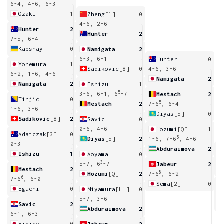
6-4, 4-6, 6-3
Ozaki
1
Zheng
[1]
0
4-6, 2-6
Hunter
2
Hunter
2
7-5, 6-4
Kapshay
0
Namigata
2
6-3, 6-1
Hunter
0
Yonemura
1
Sadikovic
[8]
0
4-6, 3-6
6-2, 1-6, 4-6
Namigata
2
Namigata
2
Ishizu
1
5
3-6, 6-1, 6
-7
Mestach
2
Tinjic
0
5
Mestach
2
7-6
, 6-4
1-6, 3-6
Diyas
[5]
0
Sadikovic
[8]
2
Savic
0
0-6, 4-6
Hozumi
[Q]
1
Adamczak
[3]
0
5
Diyas
[5]
2
1-6, 7-6
, 4-6
0-3
Abduraimova
2
Ishizu
1
Aoyama
0
4
3
5-7, 6
-7
Jabeur
2
Mestach
2
8
Hozumi
[Q]
2
7-6
, 6-2
6
7-6
, 6-0
Sema
[2]
0
Eguchi
0
Miyamura
[LL]
0
4
5-7, 3-6
Savic
2
Abduraimova
2
6-1, 6-3
Hibino
0