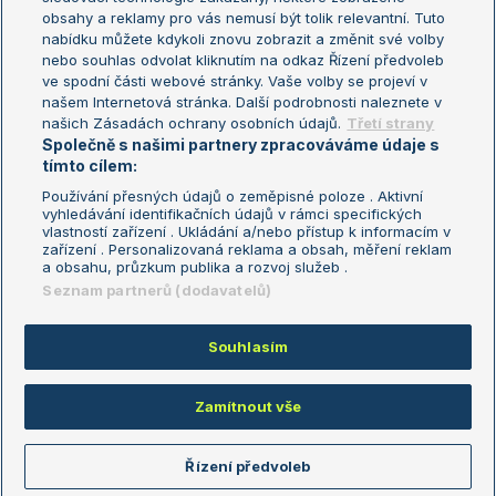
Turnaj mistryň
obsahy a reklamy pro vás nemusí být tolik relevantní. Tuto
Aktualní trendy
nabídku můžete kdykoli znovu zobrazit a změnit své volby
nebo souhlas odvolat kliknutím na odkaz Řízení předvoleb
ve spodní části webové stránky. Vaše volby se projeví v
Fotbalové přestupy
našem Internetová stránka. Další podrobnosti naleznete v
Livesport Daily
našich Zásadách ochrany osobních údajů.
Třetí strany
Společně s našimi partnery zpracováváme údaje s
LS Prague Open
tímto cílem:
Používání přesných údajů o zeměpisné poloze . Aktivní
vyhledávání identifikačních údajů v rámci specifických
vlastností zařízení . Ukládání a/nebo přístup k informacím v
Podmínky užití
Nastavení soukromí
zařízení . Personalizovaná reklama a obsah, měření reklam
GDPR a žurnalistika
Reklama
a obsahu, průzkum publika a rozvoj služeb .
Informace o zpracování osobních
Kontakt
Seznam partnerů (dodavatelů)
údajů
Tiráž
Souhlasím
Copyright © 2008-2026 TenisPortal.cz. Využíváme zpravodajství ČTK.
Zamítnout vše
Řízení předvoleb