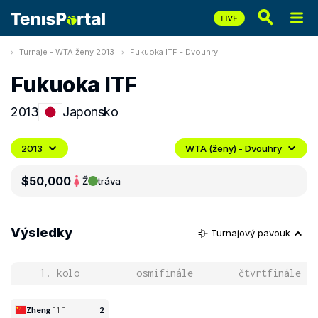
Turnaje - WTA ženy 2013
Fukuoka ITF - Dvouhry
Fukuoka ITF
2013
Japonsko
2013
WTA (ženy) - Dvouhry
$50,000
Ž
tráva
Výsledky
Turnajový pavouk
1. kolo
osmifinále
čtvrtfinále
Zheng
[1]
2