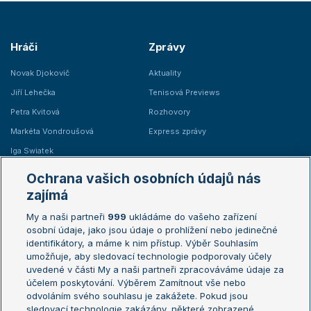
Hráči
Zprávy
Novak Djokovič
Aktuality
Jiří Lehečka
Tenisová Previews
Petra Kvitová
Rozhovory
Markéta Vondroušová
Express zprávy
Iga Swiatek
Marie Bouzková
Ochrana vašich osobních údajů nás
Žebříčky
Kalendář turnajů
zajímá
My a naši partneři
999
ukládáme do vašeho zařízení
Žebříček ATP (muži)
Australian Open
osobní údaje, jako jsou údaje o prohlížení nebo jedinečné
Žebříček WTA (ženy)
French Open
identifikátory, a máme k nim přístup. Výběr Souhlasím
umožňuje, aby sledovací technologie podporovaly účely
Sázkařský žebříček
Wimbledon
uvedené v části My a naši partneři zpracováváme údaje za
US Open
účelem poskytování. Výběrem Zamítnout vše nebo
odvoláním svého souhlasu je zakážete. Pokud jsou
Turnaj mistrů
sledovací technologie zakázány, některé zobrazené