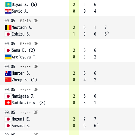
Diyas Z. (5)
2
6
6
Savic A.
0
0
4
09.05.
04:15
OF
Mestach A.
2
6
1
7
5
Ishizu S.
1
3
6
6
09.05.
03:00
OF
Sema E. (2)
2
6
6
Arefeyeva T.
0
3
2
09.05.
--:--
OF
Hunter S.
2
6
6
Zheng S. (1)
0
4
2
09.05.
--:--
OF
Namigata J.
2
6
6
Sadikovic A. (8)
0
3
1
09.05.
--:--
OF
Hozumi E.
2
7
7
3
Aoyama S.
0
5
6