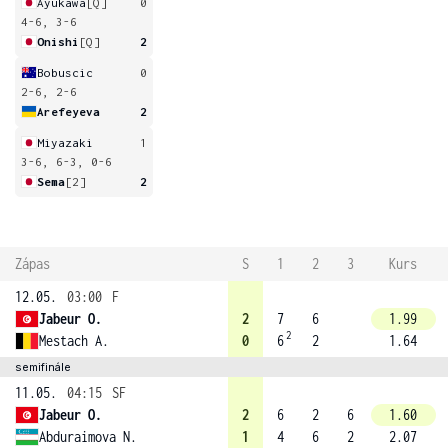
Ayukawa
[Q]
0
4-6, 3-6
Onishi
[Q]
2
Bobuscic
0
2-6, 2-6
Arefeyeva
2
Miyazaki
1
3-6, 6-3, 0-6
Sema
[2]
2
Zápas
S
1
2
3
Kurs
12.05.
03:00
F
Jabeur O.
2
7
6
1.99
2
Mestach A.
0
6
2
1.64
semifinále
11.05.
04:15
SF
Jabeur O.
2
6
2
6
1.60
Abduraimova N.
1
4
6
2
2.07