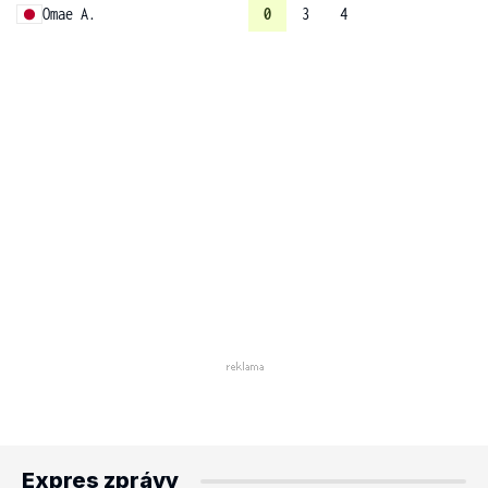
Omae A.
0
3
4
Expres zprávy