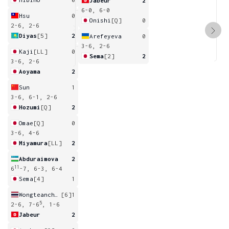
Jabeur
2
6-0, 6-0
Hsu
0
Onishi
[Q]
0
2-6, 2-6
Diyas
[5]
2
Arefeyeva
0
3-6, 2-6
Kaji
[LL]
0
Sema
[2]
2
3-6, 2-6
Aoyama
2
Sun
1
3-6, 6-1, 2-6
Hozumi
[Q]
2
Omae
[Q]
0
3-6, 4-6
Miyamura
[LL]
2
Abduraimova
2
11
6
-7, 6-3, 6-4
Sema
[4]
1
Wongteanchai
[6]
1
5
2-6, 7-6
, 1-6
Jabeur
2