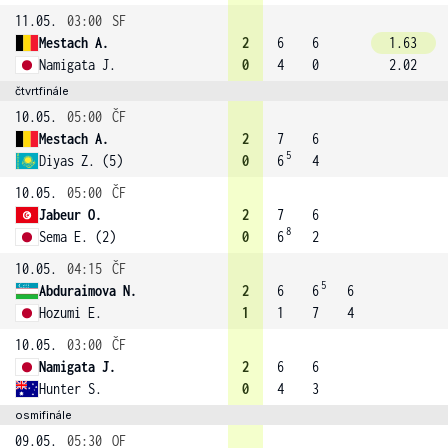
11.05.
03:00
SF
Mestach A.
2
6
6
1.63
Namigata J.
0
4
0
2.02
čtvrtfinále
10.05.
05:00
ČF
Mestach A.
2
7
6
5
Diyas Z. (5)
0
6
4
10.05.
05:00
ČF
Jabeur O.
2
7
6
8
Sema E. (2)
0
6
2
10.05.
04:15
ČF
5
Abduraimova N.
2
6
6
6
Hozumi E.
1
1
7
4
10.05.
03:00
ČF
Namigata J.
2
6
6
Hunter S.
0
4
3
osmifinále
09.05.
05:30
OF