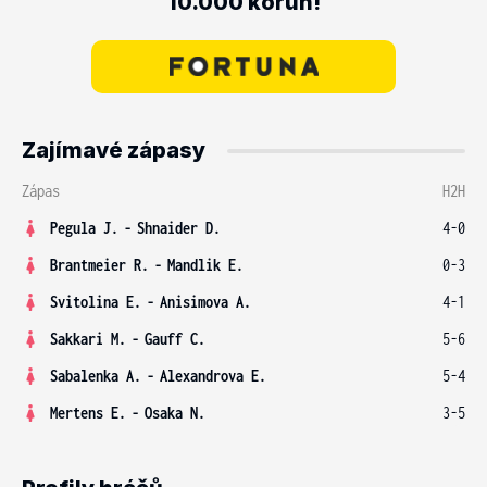
10.000 korun!
Zajímavé zápasy
Zápas
H2H
Pegula J.
-
Shnaider D.
4-0
Brantmeier R.
-
Mandlik E.
0-3
Svitolina E.
-
Anisimova A.
4-1
Sakkari M.
-
Gauff C.
5-6
Sabalenka A.
-
Alexandrova E.
5-4
Mertens E.
-
Osaka N.
3-5