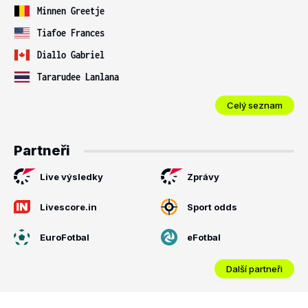
Minnen Greetje
Tiafoe Frances
Diallo Gabriel
Tararudee Lanlana
Celý seznam
Partneři
Live výsledky
Zprávy
Livescore.in
Sport odds
EuroFotbal
eFotbal
Další partneři