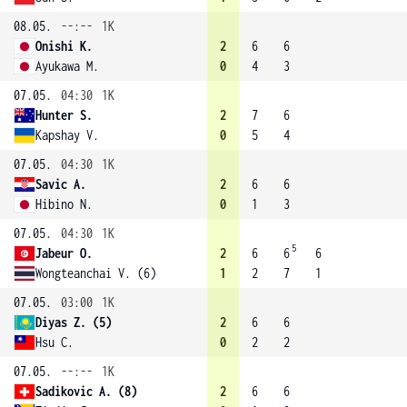
08.05.
--:--
1K
Onishi K.
2
6
6
Ayukawa M.
0
4
3
07.05.
04:30
1K
Hunter S.
2
7
6
Kapshay V.
0
5
4
07.05.
04:30
1K
Savic A.
2
6
6
Hibino N.
0
1
3
07.05.
04:30
1K
5
Jabeur O.
2
6
6
6
Wongteanchai V. (6)
1
2
7
1
07.05.
03:00
1K
Diyas Z. (5)
2
6
6
Hsu C.
0
2
2
07.05.
--:--
1K
Sadikovic A. (8)
2
6
6