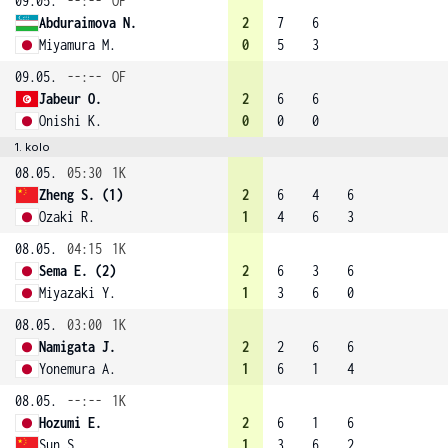
09.05.
--:--
OF
Abduraimova N.
2
7
6
Miyamura M.
0
5
3
09.05.
--:--
OF
Jabeur O.
2
6
6
Onishi K.
0
0
0
1. kolo
08.05.
05:30
1K
Zheng S. (1)
2
6
4
6
Ozaki R.
1
4
6
3
08.05.
04:15
1K
Sema E. (2)
2
6
3
6
Miyazaki Y.
1
3
6
0
08.05.
03:00
1K
Namigata J.
2
2
6
6
Yonemura A.
1
6
1
4
08.05.
--:--
1K
Hozumi E.
2
6
1
6
Sun S.
1
3
6
2