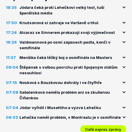
18:35
Jódara čeká proti Lehečkovi velký test, tuší
španělská média
17:50
Knutsonová si zahraje ve Varšavě o titul
17:24
Alcaraz se Sinnerem prokazují svoji výjimečnost
16:26
Valdmannová po osmi zápasech padla, končí v
semifinále
11:37
Menšíka čeká těžký boj o osmifinále na Masters
09:04
Štěpánek s volbou povrchu proti Spojeným státům
nesouhlasí
07:15
Nosková s Bouzkovou dohrály i ve čtyřhře
07:08
Sabalenková neměla problém ani se zkušenou
Číňankou
07:04
Jódar vyřídil i Musettiho a vyzve Lehečku
06:33
Lehečka neměl problém, v Montrealu je v osmifinále
Další expres zprávy