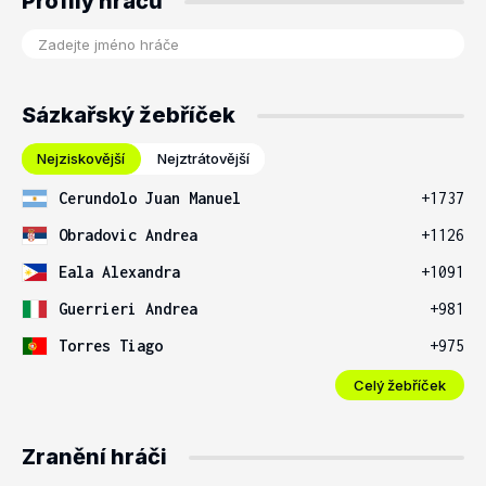
Profily hráčů
Sázkařský žebříček
Nejziskovější
Nejztrátovější
Cerundolo Juan Manuel
+1737
Obradovic Andrea
+1126
Eala Alexandra
+1091
Guerrieri Andrea
+981
Torres Tiago
+975
Celý žebříček
Zranění hráči