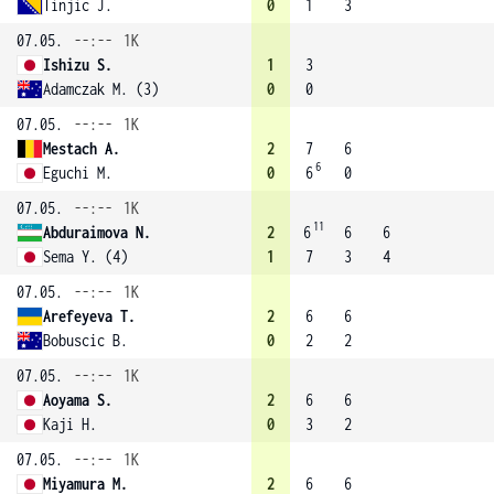
Tinjic J.
0
1
3
07.05.
--:--
1K
Ishizu S.
1
3
Adamczak M. (3)
0
0
07.05.
--:--
1K
Mestach A.
2
7
6
6
Eguchi M.
0
6
0
07.05.
--:--
1K
11
Abduraimova N.
2
6
6
6
Sema Y. (4)
1
7
3
4
07.05.
--:--
1K
Arefeyeva T.
2
6
6
Bobuscic B.
0
2
2
07.05.
--:--
1K
Aoyama S.
2
6
6
Kaji H.
0
3
2
07.05.
--:--
1K
Miyamura M.
2
6
6