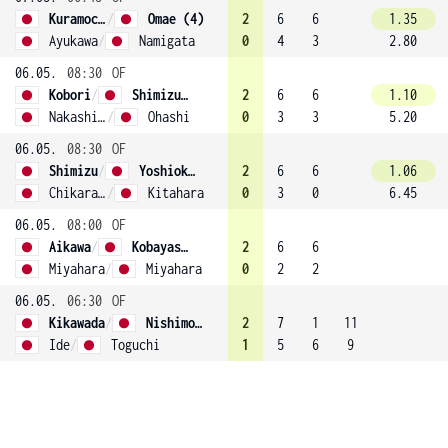
Kuramochi
/
Omae (4)
2
6
6
1.35
Ayukawa
/
Namigata
0
4
3
2.80
06.05.
08:30
OF
Kobori
/
Shimizu (1)
2
6
6
1.10
Nakashima
/
Ohashi
0
3
3
5.20
06.05.
08:30
OF
Shimizu
/
Yoshioka (3)
2
6
6
1.06
Chikaraishi
/
Kitahara
0
3
0
6.45
06.05.
08:00
OF
Aikawa
/
Kobayashi
2
6
6
Miyahara
/
Miyahara
0
2
2
06.05.
06:30
OF
Kikawada
/
Nishimoto
2
7
1
11
Ide
/
Toguchi
1
5
6
9