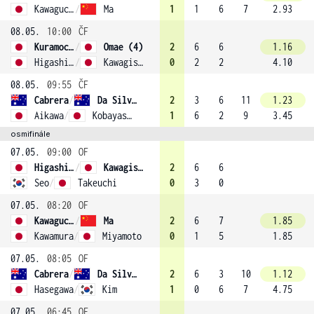
Kawaguchi
/
Ma
1
1
6
7
2.93
08.05.
10:00
ČF
Kuramochi
/
Omae (4)
2
6
6
1.16
Higashitani
/
Kawagishi
0
2
2
4.10
08.05.
09:55
ČF
Cabrera
/
Da Silva Fick (2)
2
3
6
11
1.23
Aikawa
/
Kobayashi
1
6
2
9
3.45
osmifinále
07.05.
09:00
OF
Higashitani
/
Kawagishi
2
6
6
Seo
/
Takeuchi
0
3
0
07.05.
08:20
OF
Kawaguchi
/
Ma
2
6
7
1.85
Kawamura
/
Miyamoto
0
1
5
1.85
07.05.
08:05
OF
Cabrera
/
Da Silva Fick (2)
2
6
3
10
1.12
Hasegawa
/
Kim
1
0
6
7
4.75
07.05.
06:45
OF