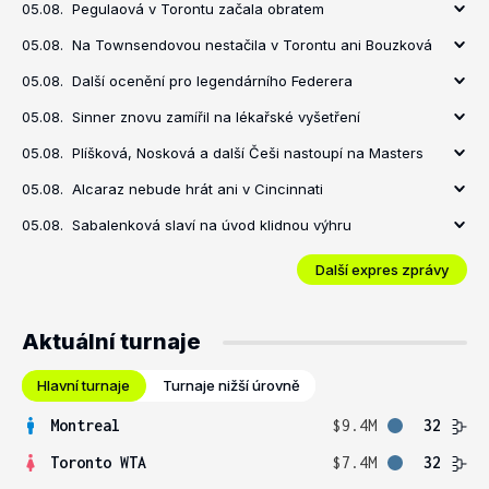
05.08.
Pegulaová v Torontu začala obratem
05.08.
Na Townsendovou nestačila v Torontu ani Bouzková
05.08.
Další ocenění pro legendárního Federera
05.08.
Sinner znovu zamířil na lékařské vyšetření
05.08.
Plíšková, Nosková a další Češi nastoupí na Masters
05.08.
Alcaraz nebude hrát ani v Cincinnati
05.08.
Sabalenková slaví na úvod klidnou výhru
Další expres zprávy
Aktuální turnaje
Hlavní turnaje
Turnaje nižší úrovně
Montreal
$9.4M
32
Toronto WTA
$7.4M
32