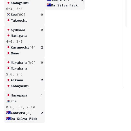
Kawagishi
Da Silva Fick
6-3, 6-0
4
Seo
[WC]
0
Takeuchi
Ayukawa
0
Namigata
4-6, 3-6
Kuramochi
[4]
2
Omae
Miyahara
[WC]
0
Miyahara
2-6, 2-6
Aikawa
2
Kobayashi
Hasegawa
1
Kim
0-6, 6-3, 7-10
Cabrera
[2]
2
Da Silva Fick