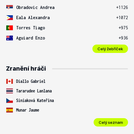
Obradovic Andrea
+1126
Eala Alexandra
+1072
Torres Tiago
+975
Aguiard Enzo
+936
Celý žebříček
Zranění hráči
Diallo Gabriel
Tararudee Lanlana
Siniaková Kateřina
Munar Jaume
Celý seznam