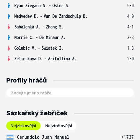
Ryan Ziegann S.
-
Oster S.
5-0
Medvedev D.
-
Van De Zandschulp B.
4-0
Sabalenka A.
-
Zhang S.
4-1
Norrie C.
-
De Minaur A.
3-3
Golubic V.
-
Swiatek I.
1-3
Zelinskaya D.
-
Arifullina A.
2-0
Profily hráčů
Sázkařský žebříček
Nejziskovější
Nejztrátovější
Cerundolo Juan Manuel
+1737