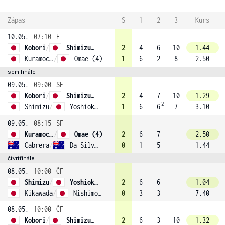
Zápas
S
1
2
3
Kurs
10.05.
07:10
F
Kobori
/
Shimizu (1)
2
4
6
10
1.44
Kuramochi
/
Omae (4)
1
6
2
8
2.50
semifinále
09.05.
09:00
SF
Kobori
/
Shimizu (1)
2
4
7
10
1.29
2
Shimizu
/
Yoshioka (3)
1
6
6
7
3.10
09.05.
08:15
SF
Kuramochi
/
Omae (4)
2
6
7
2.50
Cabrera
/
Da Silva Fick (2)
0
1
5
1.44
čtvrtfinále
08.05.
10:00
ČF
Shimizu
/
Yoshioka (3)
2
6
6
1.04
Kikawada
/
Nishimoto
0
3
3
7.40
08.05.
10:00
ČF
Kobori
/
Shimizu (1)
2
6
3
10
1.32