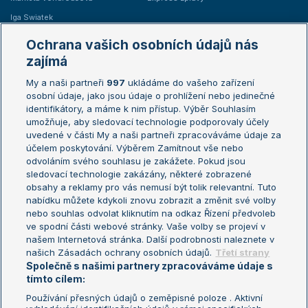
Iga Swiatek
Marie Bouzková
Ochrana vašich osobních údajů nás
Žebříčky
Kalendář turnajů
zajímá
My a naši partneři
997
ukládáme do vašeho zařízení
Žebříček ATP (muži)
Australian Open
osobní údaje, jako jsou údaje o prohlížení nebo jedinečné
Žebříček WTA (ženy)
French Open
identifikátory, a máme k nim přístup. Výběr Souhlasím
umožňuje, aby sledovací technologie podporovaly účely
Sázkařský žebříček
Wimbledon
uvedené v části My a naši partneři zpracováváme údaje za
US Open
účelem poskytování. Výběrem Zamítnout vše nebo
odvoláním svého souhlasu je zakážete. Pokud jsou
Turnaj mistrů
sledovací technologie zakázány, některé zobrazené
Turnaj mistryň
obsahy a reklamy pro vás nemusí být tolik relevantní. Tuto
Aktualní trendy
nabídku můžete kdykoli znovu zobrazit a změnit své volby
nebo souhlas odvolat kliknutím na odkaz Řízení předvoleb
ve spodní části webové stránky. Vaše volby se projeví v
Fotbalové přestupy
našem Internetová stránka. Další podrobnosti naleznete v
Livesport Daily
našich Zásadách ochrany osobních údajů.
Třetí strany
Společně s našimi partnery zpracováváme údaje s
LS Prague Open
tímto cílem:
Používání přesných údajů o zeměpisné poloze . Aktivní