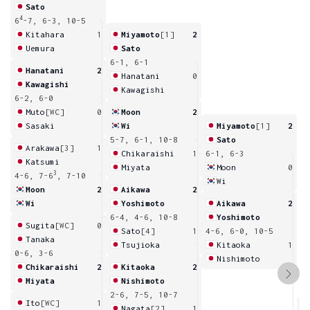
Sato
4
6
-7, 6-3, 10-5
Kitahara
1
Miyamoto
[1]
2
Uemura
Sato
6-1, 6-1
Hanatani
2
Hanatani
0
Kawagishi
Kawagishi
6-2, 6-0
Muto
[WC]
0
Moon
2
Sasaki
Wi
Miyamoto
[1]
2
5-7, 6-1, 10-8
Sato
Arakawa
[3]
1
Chikaraishi
1
6-1, 6-3
Katsumi
Miyata
Moon
0
3
4-6, 7-6
, 7-10
Wi
Moon
2
Aikawa
2
Wi
Yoshimoto
Aikawa
2
6-4, 4-6, 10-8
Yoshimoto
Sugita
[WC]
0
Sato
[4]
1
4-6, 6-0, 10-5
Tanaka
Tsujioka
Kitaoka
1
0-6, 3-6
Nishimoto
Chikaraishi
2
Kitaoka
2
Miyata
Nishimoto
2-6, 7-5, 10-7
Ito
[WC]
1
Nagata
[2]
1