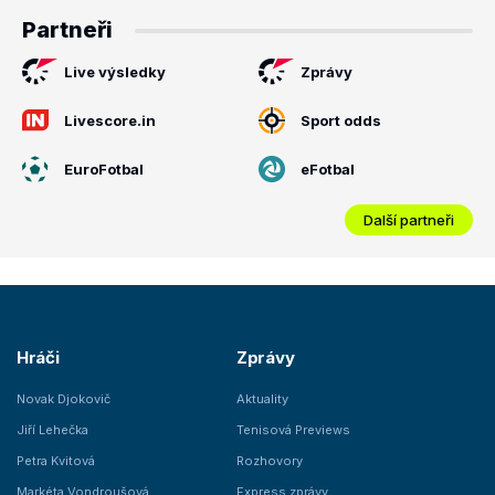
Partneři
Live výsledky
Zprávy
Livescore.in
Sport odds
EuroFotbal
eFotbal
Další partneři
Hráči
Zprávy
Novak Djokovič
Aktuality
Jiří Lehečka
Tenisová Previews
Petra Kvitová
Rozhovory
Markéta Vondroušová
Express zprávy