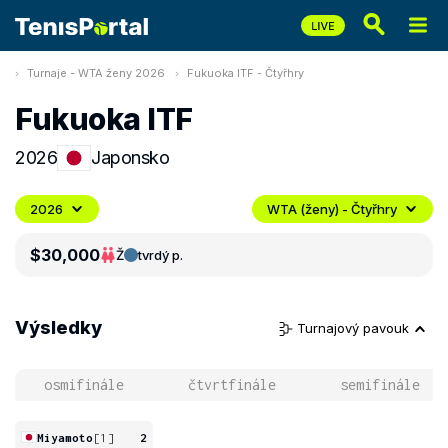
Turnaje - WTA ženy 2026
Fukuoka ITF - Čtyřhry
Fukuoka ITF
2026
Japonsko
2026
WTA (ženy) - Čtyřhry
$30,000
Ž
tvrdý p.
Výsledky
Turnajový pavouk
osmifinále
čtvrtfinále
semifinále
Miyamoto
[1]
2