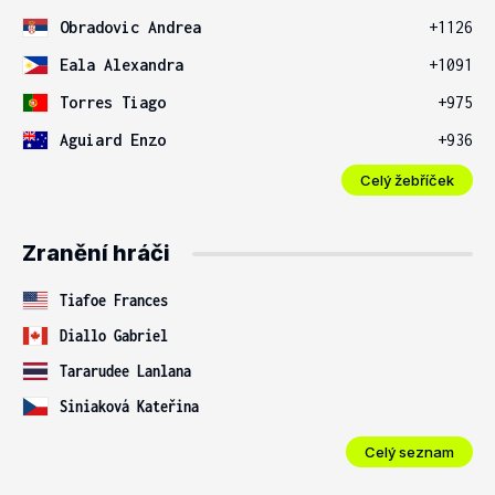
Obradovic Andrea
+1126
Eala Alexandra
+1091
Torres Tiago
+975
Aguiard Enzo
+936
Celý žebříček
Zranění hráči
Tiafoe Frances
Diallo Gabriel
Tararudee Lanlana
Siniaková Kateřina
Celý seznam