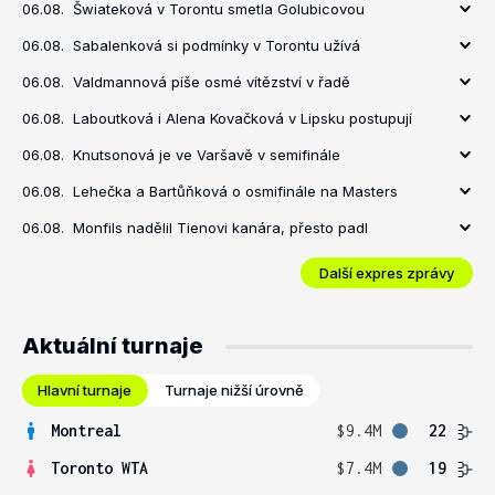
06.08.
Šwiateková v Torontu smetla Golubicovou
06.08.
Sabalenková si podmínky v Torontu užívá
06.08.
Valdmannová píše osmé vítězství v řadě
06.08.
Laboutková i Alena Kovačková v Lipsku postupují
06.08.
Knutsonová je ve Varšavě v semifinále
06.08.
Lehečka a Bartůňková o osmifinále na Masters
06.08.
Monfils nadělil Tienovi kanára, přesto padl
Další expres zprávy
Aktuální turnaje
Hlavní turnaje
Turnaje nižší úrovně
Montreal
$9.4M
22
Toronto WTA
$7.4M
19