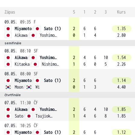
Zápas
S
1
2
3
Kurs
09.05.
09:35
F
Miyamoto
/
Sato (1)
2
6
6
1.35
Aikawa
/
Yoshimoto
0
1
4
2.80
semifinále
08.05.
08:10
SF
Aikawa
/
Yoshimoto
2
4
6
10
1.54
Kitaoka
/
Nishimoto
1
6
0
5
2.26
08.05.
08:00
SF
Miyamoto
/
Sato (1)
2
6
6
1.14
Moon
/
Wi
0
1
3
4.40
čtvrtfinále
07.05.
11:30
ČF
Aikawa
/
Yoshimoto
2
6
4
10
1.85
Sato
/
Tsujioka (4)
1
4
6
8
1.85
07.05.
10:25
ČF
Miyamoto
/
Sato (1)
2
6
6
1.12