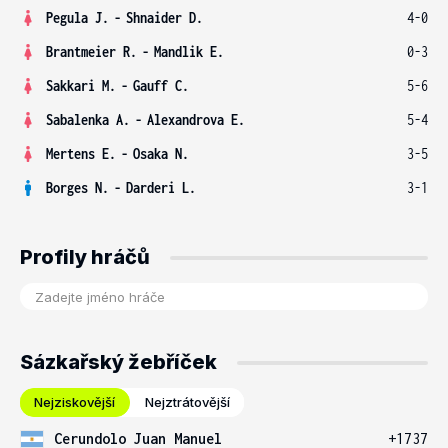
Pegula J.
-
Shnaider D.
4-0
Brantmeier R.
-
Mandlik E.
0-3
Sakkari M.
-
Gauff C.
5-6
Sabalenka A.
-
Alexandrova E.
5-4
Mertens E.
-
Osaka N.
3-5
Borges N.
-
Darderi L.
3-1
Profily hráčů
Sázkařský žebříček
Nejziskovější
Nejztrátovější
Cerundolo Juan Manuel
+1737