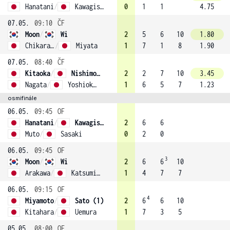
Hanatani
/
Kawagishi
0
1
1
4.75
07.05.
09:10
ČF
Moon
/
Wi
2
5
6
10
1.80
Chikaraishi
/
Miyata
1
7
1
8
1.90
07.05.
08:40
ČF
Kitaoka
/
Nishimoto
2
2
7
10
3.45
Nagata
/
Yoshioka (2)
1
6
5
7
1.23
osmifinále
06.05.
09:45
OF
Hanatani
/
Kawagishi
2
6
6
Muto
/
Sasaki
0
2
0
06.05.
09:45
OF
3
Moon
/
Wi
2
6
6
10
Arakawa
/
Katsumi (3)
1
4
7
7
06.05.
09:15
OF
4
Miyamoto
/
Sato (1)
2
6
6
10
Kitahara
/
Uemura
1
7
3
5
05.05.
08:00
OF