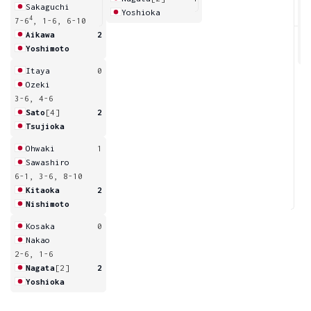
Sakaguchi
Yoshioka
4
7-6
, 1-6, 6-10
6
Aikawa
2
Yoshimoto
Itaya
0
Ozeki
3-6, 4-6
Sato
[4]
2
Tsujioka
Ohwaki
1
Sawashiro
6-1, 3-6, 8-10
Kitaoka
2
Nishimoto
Kosaka
0
Nakao
2-6, 1-6
Nagata
[2]
2
Yoshioka