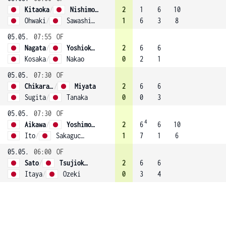
Kitaoka
/
Nishimoto
2
1
6
10
Ohwaki
/
Sawashiro
1
6
3
8
05.05.
07:55
OF
Nagata
/
Yoshioka (2)
2
6
6
Kosaka
/
Nakao
0
2
1
05.05.
07:30
OF
Chikaraishi
/
Miyata
2
6
6
Sugita
/
Tanaka
0
0
3
05.05.
07:30
OF
4
Aikawa
/
Yoshimoto
2
6
6
10
Ito
/
Sakaguchi
1
7
1
6
05.05.
06:00
OF
Sato
/
Tsujioka (4)
2
6
6
Itaya
/
Ozeki
0
3
4