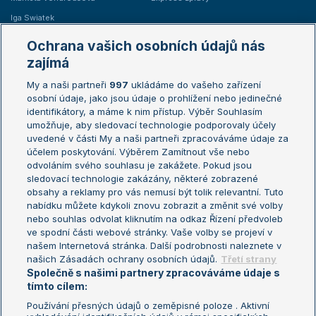
Iga Swiatek
Marie Bouzková
Ochrana vašich osobních údajů nás
Žebříčky
Kalendář turnajů
zajímá
My a naši partneři
997
ukládáme do vašeho zařízení
Žebříček ATP (muži)
Australian Open
osobní údaje, jako jsou údaje o prohlížení nebo jedinečné
Žebříček WTA (ženy)
French Open
identifikátory, a máme k nim přístup. Výběr Souhlasím
umožňuje, aby sledovací technologie podporovaly účely
Sázkařský žebříček
Wimbledon
uvedené v části My a naši partneři zpracováváme údaje za
US Open
účelem poskytování. Výběrem Zamítnout vše nebo
odvoláním svého souhlasu je zakážete. Pokud jsou
Turnaj mistrů
sledovací technologie zakázány, některé zobrazené
Turnaj mistryň
obsahy a reklamy pro vás nemusí být tolik relevantní. Tuto
Aktualní trendy
nabídku můžete kdykoli znovu zobrazit a změnit své volby
nebo souhlas odvolat kliknutím na odkaz Řízení předvoleb
ve spodní části webové stránky. Vaše volby se projeví v
Fotbalové přestupy
našem Internetová stránka. Další podrobnosti naleznete v
Livesport Daily
našich Zásadách ochrany osobních údajů.
Třetí strany
Společně s našimi partnery zpracováváme údaje s
LS Prague Open
tímto cílem:
Používání přesných údajů o zeměpisné poloze . Aktivní