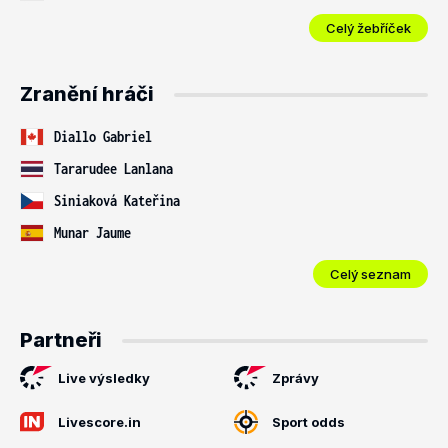
Celý žebříček
Zranění hráči
Diallo Gabriel
Tararudee Lanlana
Siniaková Kateřina
Munar Jaume
Celý seznam
Partneři
Live výsledky
Zprávy
Livescore.in
Sport odds