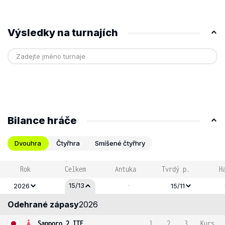
Výsledky na turnajích
Bilance hráče
Dvouhra
Čtyřhra
Smíšené čtyřhry
Rok
Celkem
Antuka
Tvrdý p.
H
-
15/13
2026
15/11
Odehrané zápasy
2026
Sapporo 2 ITF
1
2
3
Kurs