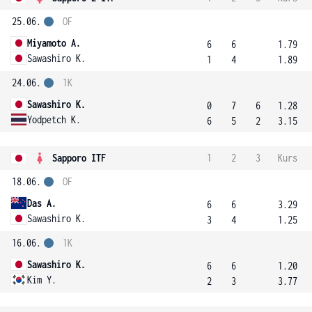
25.06.
OF
Miyamoto A.
6
6
1.79
Sawashiro K.
1
4
1.89
24.06.
1K
Sawashiro K.
0
7
6
1.28
Yodpetch K.
6
5
2
3.15
Sapporo ITF
1
2
3
Kurs
18.06.
OF
Das A.
6
6
3.29
Sawashiro K.
3
4
1.25
16.06.
1K
Sawashiro K.
6
6
1.20
Kim Y.
2
3
3.77