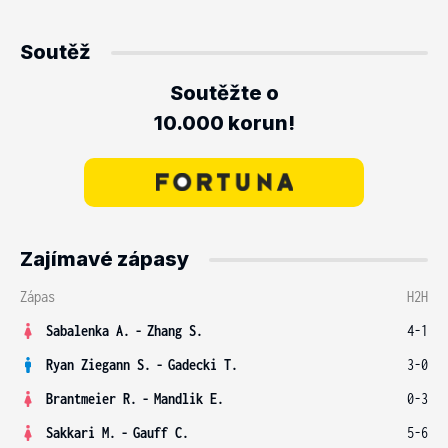
Soutěž
Soutěžte o
10.000 korun!
Zajímavé zápasy
Zápas
H2H
Sabalenka A.
-
Zhang S.
4-1
Ryan Ziegann S.
-
Gadecki T.
3-0
Brantmeier R.
-
Mandlik E.
0-3
Sakkari M.
-
Gauff C.
5-6