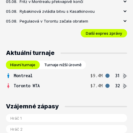
05.08.
Fritz v Montrealu překvapivě končí
05.08.
Rybakinová zvládla bitvu s Kasatkinovou
05.08.
Pegulaová v Torontu začala obratem
Další expres zprávy
Aktuální turnaje
Hlavní turnaje
Turnaje nižší úrovně
Montreal
$9.4M
31
Toronto WTA
$7.4M
32
Vzájemné zápasy