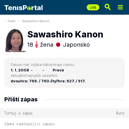
Hráči
Sawashiro Kanon
Sawashiro Kanon
18
žena
Japonsko
Datum nar.:
Výška:
Váha:
Hraje rukou:
1. 1. 2008
-
-
Pravá
Aktuální/nejvyšší umístění:
dvouhra: 769. / 760.
čtyřhra: 927. / 917.
Příští zápas
Turnaj a zápas
Kurs
Žádné nadcházející zápasy.