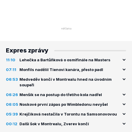
Expres zprávy
11:10
Lehečka a Bartůňková o osmifinále na Masters
07:11
Monfils nadělil Tienovi kanára, přesto padl
06:53
Medveděv končí v Montrealu hned na úvodním
soupeři
06:26
Menšík se na postup do třetího kola nadřel
06:05
Noskové první zápas po Wimbledonu nevyšel
05:39
Krejčíková nestačila v Torontu na Samsonovovou
00:12
Další šok v Montrealu, Zverev končí