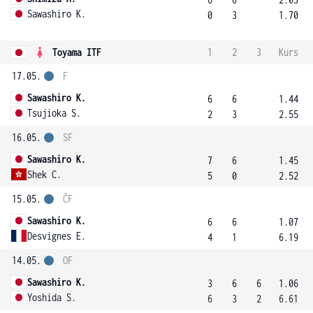
Sawashiro K.
0
3
1.70
Toyama ITF
1
2
3
Kurs
17.05.
F
Sawashiro K.
6
6
1.44
Tsujioka S.
2
3
2.55
16.05.
SF
Sawashiro K.
7
6
1.45
Shek C.
5
0
2.52
15.05.
ČF
Sawashiro K.
6
6
1.07
Desvignes E.
4
1
6.19
14.05.
OF
Sawashiro K.
3
6
6
1.06
Yoshida S.
6
3
2
6.61