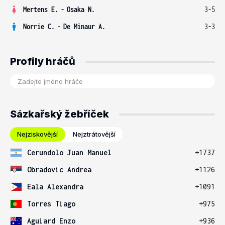
Mertens E.
-
Osaka N.
3-5
Norrie C.
-
De Minaur A.
3-3
Profily hráčů
Sázkařský žebříček
Nejziskovější
Nejztrátovější
Cerundolo Juan Manuel
+1737
Obradovic Andrea
+1126
Eala Alexandra
+1091
Torres Tiago
+975
Aguiard Enzo
+936