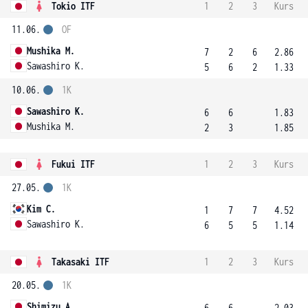
Tokio ITF
1
2
3
Kurs
11.06.
OF
Mushika M.
7
2
6
2.86
Sawashiro K.
5
6
2
1.33
10.06.
1K
Sawashiro K.
6
6
1.83
Mushika M.
2
3
1.85
Fukui ITF
1
2
3
Kurs
27.05.
1K
Kim C.
1
7
7
4.52
Sawashiro K.
6
5
5
1.14
Takasaki ITF
1
2
3
Kurs
20.05.
1K
Shimizu A.
6
6
2.03