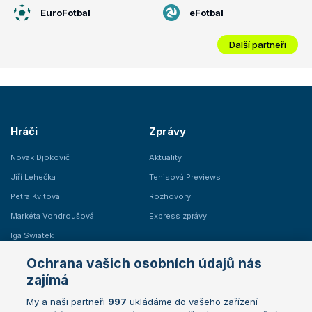
EuroFotbal
eFotbal
Další partneři
Hráči
Zprávy
Novak Djokovič
Aktuality
Jiří Lehečka
Tenisová Previews
Petra Kvitová
Rozhovory
Markéta Vondroušová
Express zprávy
Iga Swiatek
Marie Bouzková
Ochrana vašich osobních údajů nás
Žebříčky
Kalendář turnajů
zajímá
My a naši partneři
997
ukládáme do vašeho zařízení
Žebříček ATP (muži)
Australian Open