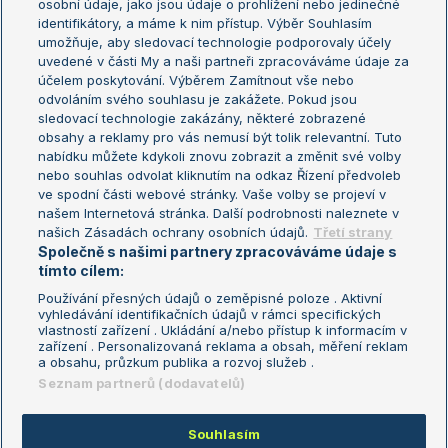
osobní údaje, jako jsou údaje o prohlížení nebo jedinečné
Žebříček WTA (ženy)
French Open
identifikátory, a máme k nim přístup. Výběr Souhlasím
umožňuje, aby sledovací technologie podporovaly účely
Sázkařský žebříček
Wimbledon
uvedené v části My a naši partneři zpracováváme údaje za
US Open
účelem poskytování. Výběrem Zamítnout vše nebo
odvoláním svého souhlasu je zakážete. Pokud jsou
Turnaj mistrů
sledovací technologie zakázány, některé zobrazené
Turnaj mistryň
obsahy a reklamy pro vás nemusí být tolik relevantní. Tuto
Aktualní trendy
nabídku můžete kdykoli znovu zobrazit a změnit své volby
nebo souhlas odvolat kliknutím na odkaz Řízení předvoleb
ve spodní části webové stránky. Vaše volby se projeví v
Fotbalové přestupy
našem Internetová stránka. Další podrobnosti naleznete v
Livesport Daily
našich Zásadách ochrany osobních údajů.
Třetí strany
Společně s našimi partnery zpracováváme údaje s
LS Prague Open
tímto cílem:
Používání přesných údajů o zeměpisné poloze . Aktivní
vyhledávání identifikačních údajů v rámci specifických
vlastností zařízení . Ukládání a/nebo přístup k informacím v
Podmínky užití
Nastavení soukromí
zařízení . Personalizovaná reklama a obsah, měření reklam
GDPR a žurnalistika
Reklama
a obsahu, průzkum publika a rozvoj služeb .
Informace o zpracování osobních
Kontakt
Seznam partnerů (dodavatelů)
údajů
Tiráž
Souhlasím