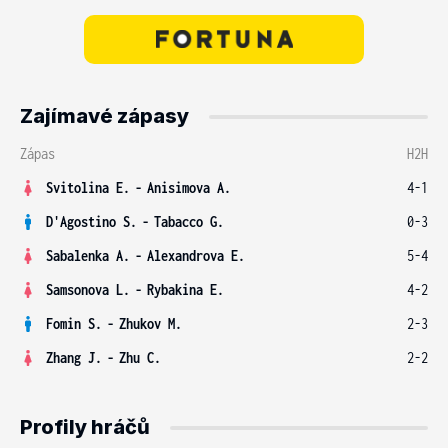
Zajímavé zápasy
Zápas
H2H
Svitolina E.
-
Anisimova A.
4-1
D'Agostino S.
-
Tabacco G.
0-3
Sabalenka A.
-
Alexandrova E.
5-4
Samsonova L.
-
Rybakina E.
4-2
Fomin S.
-
Zhukov M.
2-3
Zhang J.
-
Zhu C.
2-2
Profily hráčů