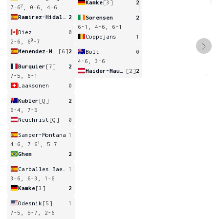
Kamke
[3]
2
2
7-6
, 0-6, 4-6
Ramirez-Hidalgo
2
Sorensen
2
6-1, 4-6, 6-1
Diez
0
Coppejans
1
0
2-6, 6
-7
Menendez-Maceiras
[6]
2
Bolt
0
4-6, 3-6
Burquier
[7]
2
Haider-Maurer
[2]
2
7-5, 6-1
Laaksonen
0
Kubler
[Q]
2
6-4, 7-5
Neuchrist
[Q]
0
Samper-Montana
1
1
4-6, 7-6
, 5-7
Ghem
2
Carballes Baena
1
3-6, 6-3, 1-6
Kamke
[3]
2
Odesnik
[5]
1
7-5, 5-7, 2-6