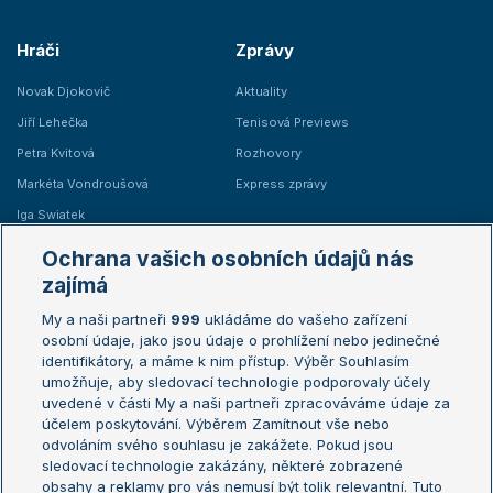
Hráči
Zprávy
Novak Djokovič
Aktuality
Jiří Lehečka
Tenisová Previews
Petra Kvitová
Rozhovory
Markéta Vondroušová
Express zprávy
Iga Swiatek
Marie Bouzková
Ochrana vašich osobních údajů nás
Žebříčky
Kalendář turnajů
zajímá
My a naši partneři
999
ukládáme do vašeho zařízení
Žebříček ATP (muži)
Australian Open
osobní údaje, jako jsou údaje o prohlížení nebo jedinečné
Žebříček WTA (ženy)
French Open
identifikátory, a máme k nim přístup. Výběr Souhlasím
umožňuje, aby sledovací technologie podporovaly účely
Sázkařský žebříček
Wimbledon
uvedené v části My a naši partneři zpracováváme údaje za
US Open
účelem poskytování. Výběrem Zamítnout vše nebo
odvoláním svého souhlasu je zakážete. Pokud jsou
Turnaj mistrů
sledovací technologie zakázány, některé zobrazené
Turnaj mistryň
obsahy a reklamy pro vás nemusí být tolik relevantní. Tuto