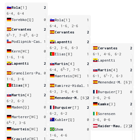
Rola
[1]
2
6-4, 6-4
Torebko
[Q]
0
Rola
[1]
1
6-4, 1-6, 2-6
Cervantes
2
Cervantes
2
3
5
6
-7, 7-6
, 6-2
Podlipnik-Castillo
1
Lapentti
2
6-2, 3-6, 6-3
Cervantes
2
Kern
[WC]
0
Elias
[8]
1
6-1, 4-6, 6-2
1-6, 1-6
Lapentti
1
Lapentti
2
Martin
[4]
2
5
6-4, 6
-7, 7-5
Martin
[4]
2
Granollers-Pujol
0
1
Haerteis
[WC]
1
6-1, 6
-7, 6-3
1-6, 3-6
Menendez-Maceiras
[6]
1
Elias
[8]
2
Ramirez-Hidalgo
1
6-3, 3-6, 4-6
Burquier
[7]
0
Martin
[4]
2
Menendez-Maceiras
[6]
2
3-6, 2-6
6-2, 6-2
Kamke
[3]
2
Maden
[Q]
0
Burquier
[7]
2
6
6-2, 6-2
Sorensen
0
Marterer
[WC]
0
Kubler
[Q]
0
3-6, 0-6
4
6
-7, 3-6
Haider-Maurer
[2]
2
Haerteis
[WC]
2
Ghem
0
6
1-6, 4-6
Krawietz
[WC]
1