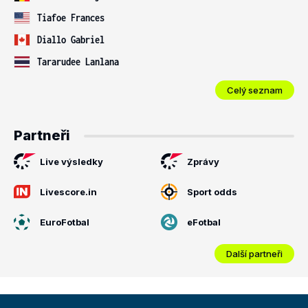
Tiafoe Frances
Diallo Gabriel
Tararudee Lanlana
Celý seznam
Partneři
Live výsledky
Zprávy
Livescore.in
Sport odds
EuroFotbal
eFotbal
Další partneři