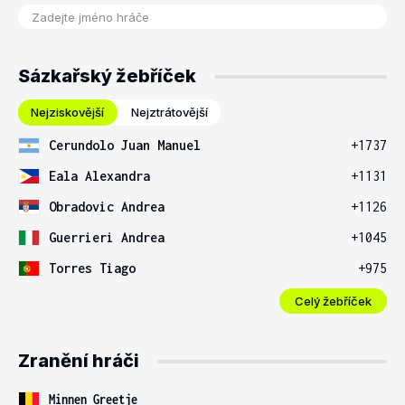
Sázkařský žebříček
Nejziskovější
Nejztrátovější
Cerundolo Juan Manuel
+1737
Eala Alexandra
+1131
Obradovic Andrea
+1126
Guerrieri Andrea
+1045
Torres Tiago
+975
Celý žebříček
Zranění hráči
Minnen Greetje