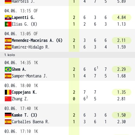
Haerteis J.
1
4
7
5
5.89
04.06.
13:15
OF
Lapentti G.
2
6
3
6
4.84
Elias G. (8)
1
2
6
3
1.13
04.06.
13:05
OF
Menendez-Maceiras A. (6)
2
3
6
6
2.11
Ramirez-Hidalgo R.
1
6
3
4
1.59
1. kolo
04.06.
14:35
1K
1
Ghem A.
2
6
6
7
2.29
Samper-Montana J.
1
4
7
5
1.68
03.06.
18:00
1K
Coppejans K.
2
7
7
1.35
2
Zhang Z.
0
6
5
2.81
03.06.
17:40
1K
Kamke T. (3)
2
6
3
6
1.50
Carballes Baena R.
1
3
6
1
2.30
03.06.
17:10
1K