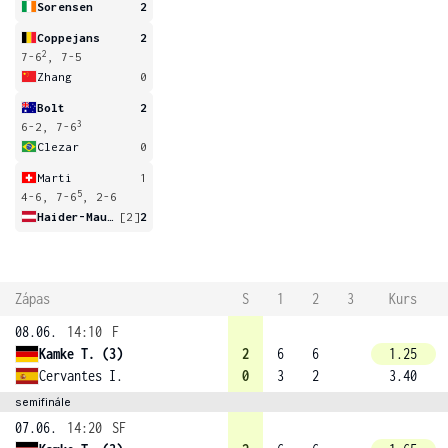
Sorensen
2
Coppejans
2
2
7-6
, 7-5
Zhang
0
Bolt
2
3
6-2, 7-6
Clezar
0
Marti
1
5
4-6, 7-6
, 2-6
Haider-Maurer
[2]
2
Zápas
S
1
2
3
Kurs
08.06.
14:10
F
Kamke T. (3)
2
6
6
1.25
Cervantes I.
0
3
2
3.40
semifinále
07.06.
14:20
SF