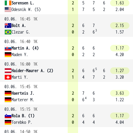
Sorensen L.
2
5
7
6
1.63
Odesnik W. (5)
1
7
5
2
2.04
03.06.
16:45
1K
Bolt A.
2
6
7
2.15
3
Clezar G.
0
2
6
1.57
03.06.
16:40
1K
Martin A. (4)
2
6
6
1.17
Maden Y.
0
2
2
4.20
03.06.
16:00
1K
5
Haider-Maurer A. (2)
2
6
6
6
1.27
Marti Y.
1
4
7
2
3.20
03.06.
15:45
1K
Haerteis J.
2
7
6
3.63
4
Marterer M.
0
6
3
1.22
03.06.
15:15
1K
Rola B. (1)
2
6
6
1.17
Torebko P.
0
4
4
4.04
03.06.
14:50
1K