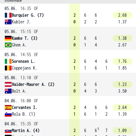
osmifinále
05.06.
16:35
OF
Burquier G. (7)
2
6
6
2.68
Kubler J.
0
2
2
1.37
05.06.
15:15
OF
Kamke T. (3)
2
6
6
1.38
Ghem A.
0
1
4
2.67
05.06.
14:55
OF
Sorensen L.
2
6
4
6
1.76
Coppejans K.
1
1
6
1
1.85
05.06.
13:10
OF
Haider-Maurer A. (2)
2
6
6
1.23
Bolt A.
0
4
3
3.50
04.06.
16:00
OF
Cervantes I.
2
4
6
6
2.64
Rola B. (1)
1
6
1
2
1.39
04.06.
15:35
OF
5
Martin A. (4)
2
6
6
7
1.09