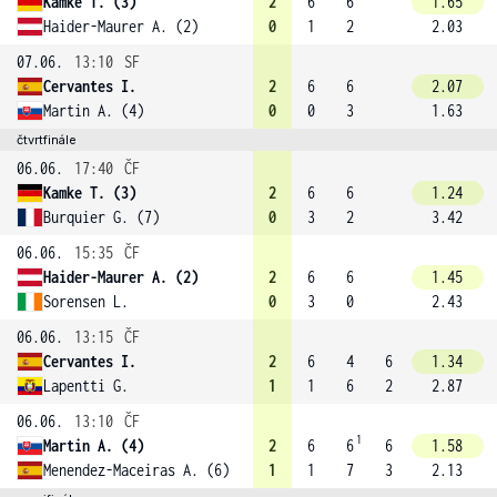
Kamke T. (3)
2
6
6
1.65
Haider-Maurer A. (2)
0
1
2
2.03
07.06.
13:10
SF
Cervantes I.
2
6
6
2.07
Martin A. (4)
0
0
3
1.63
čtvrtfinále
06.06.
17:40
ČF
Kamke T. (3)
2
6
6
1.24
Burquier G. (7)
0
3
2
3.42
06.06.
15:35
ČF
Haider-Maurer A. (2)
2
6
6
1.45
Sorensen L.
0
3
0
2.43
06.06.
13:15
ČF
Cervantes I.
2
6
4
6
1.34
Lapentti G.
1
1
6
2
2.87
06.06.
13:10
ČF
1
Martin A. (4)
2
6
6
6
1.58
Menendez-Maceiras A. (6)
1
1
7
3
2.13