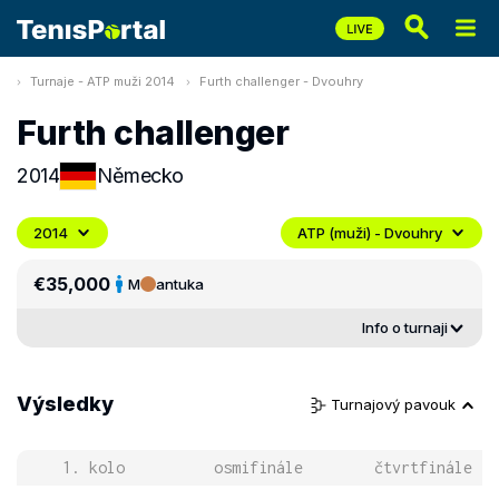
Turnaje - ATP muži 2014
Furth challenger - Dvouhry
Furth challenger
2014
Německo
2014
ATP (muži) - Dvouhry
€35,000
M
antuka
Info o turnaji
Výsledky
Turnajový pavouk
1. kolo
osmifinále
čtvrtfinále