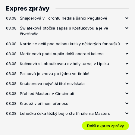
Expres zprávy
08.08.
Šnajderová v Torontu nedala šanci Pegulaové
08.08.
Šwiateková otočila zápas s Kosťukovou a je ve
čtvrtfinále
08.08.
Norrie se ocitl pod palbou kritiky některých fanoušků
08.08.
Martincová podstoupila další operaci kolena
08.08.
Kučmová s Laboutkovou ovládly turnaj v Lipsku
08.08.
Palicová je znovu po týdnu ve finále!
08.08.
Knutsonová největší titul nezískala
08.08.
Přehled Masters v Cincinnati
08.08.
Krádež v přímém přenosu
08.08.
Lehečku čeká těžký boj o čtvrtfinále na Masters
Další expres zprávy