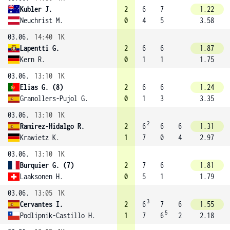
Kubler J.
2
6
7
1.22
Neuchrist M.
0
4
5
3.58
03.06.
14:40
1K
Lapentti G.
2
6
6
1.87
Kern R.
0
1
1
1.75
03.06.
13:10
1K
Elias G. (8)
2
6
6
1.24
Granollers-Pujol G.
0
1
3
3.35
03.06.
13:10
1K
2
Ramirez-Hidalgo R.
2
6
6
6
1.31
Krawietz K.
1
7
0
4
2.97
03.06.
13:10
1K
Burquier G. (7)
2
7
6
1.81
Laaksonen H.
0
5
1
1.79
03.06.
13:05
1K
3
Cervantes I.
2
6
7
6
1.55
5
Podlipnik-Castillo H.
1
7
6
2
2.18