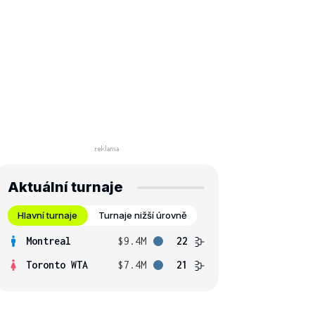
Aktuální turnaje
Hlavní turnaje
Turnaje nižší úrovně
Montreal
$9.4M
22
Toronto WTA
$7.4M
21