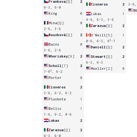
Frankova
[Q]
2
Cisneros
2
3-6,
6-3, 6-0
S
King
0
Lukas
1
4-6, 6-3, 3-6
Mina
[Q]
0
Zarazua
[Q]
2
2-6, 3-6
Bouzková
[Q]
2
O'Neill
[5]
1
3
0-6, 6-3, 6
-7
Bains
0
Daniell
[Q]
2
3-6, 2-6
Whoriskey
[6]
2
Stewart
[Q]
2
6-3, 6-3
Scholl
[7]
2
Mueller
[2]
0
3
7-6
, 6-2
Porter
0
Cisneros
2
3-6, 6-2, 6-2
Pluskota
1
Bellis
1
1-6, 6-2, 0-6
Lukas
2
Zarazua
[Q]
2
6-3, 6-0