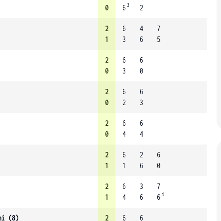
3
0
6
2
2
6
4
7
1
3
6
5
2
6
6
0
3
0
2
6
6
0
2
3
2
6
6
0
4
4
2
6
2
6
1
1
6
0
2
6
3
7
4
1
4
6
6
ni (8)
2
6
6