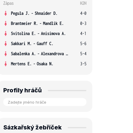
Zápas
H2H
Pegula J.
-
Shnaider D.
4-0
Brantmeier R.
-
Mandlik E.
0-3
Svitolina E.
-
Anisimova A.
4-1
Sakkari M.
-
Gauff C.
5-6
Sabalenka A.
-
Alexandrova E.
5-4
Mertens E.
-
Osaka N.
3-5
Profily hráčů
Sázkařský žebříček