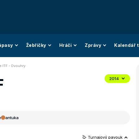
ápasy
Žebříčky
Hráči
Zprávy
Kalendář t
e ITF - Dvouhry
F
2014
y
antuka
Turnajový pavouk