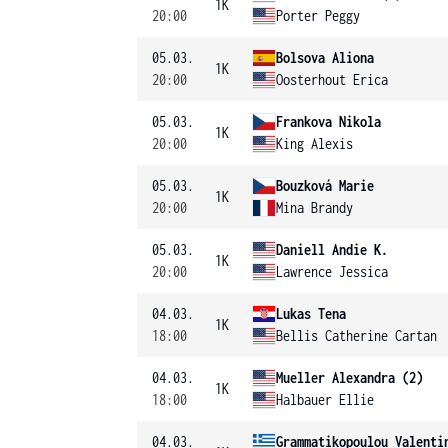
1K
20:00
Porter Peggy
05.03.
Bolsova Aliona
1K
20:00
Oosterhout Erica
05.03.
Frankova Nikola
1K
20:00
King Alexis
05.03.
Bouzková Marie
1K
20:00
Mina Brandy
05.03.
Daniell Andie K.
1K
20:00
Lawrence Jessica
04.03.
Lukas Tena
1K
18:00
Bellis Catherine Cartan
04.03.
Mueller Alexandra (2)
1K
18:00
Halbauer Ellie
04.03.
Grammatikopoulou Valenti