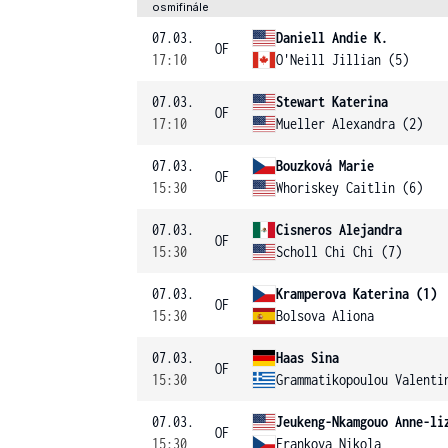
osmifinále
07.03.
Daniell Andie K.
OF
17:10
O'Neill Jillian (5)
07.03.
Stewart Katerina
OF
17:10
Mueller Alexandra (2)
07.03.
Bouzková Marie
OF
15:30
Whoriskey Caitlin (6)
07.03.
Cisneros Alejandra
OF
15:30
Scholl Chi Chi (7)
07.03.
Kramperova Katerina (1)
OF
15:30
Bolsova Aliona
07.03.
Haas Sina
OF
15:30
Grammatikopoulou Valenti
07.03.
Jeukeng-Nkamgouo Anne-li
OF
15:30
Frankova Nikola