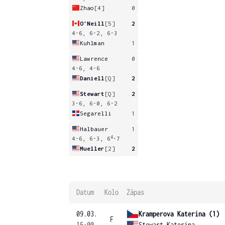
Zhao
[4]
0
O'Neill
[5]
2
4-6, 6-2, 6-3
Kuhlman
1
Lawrence
0
4-6, 4-6
Daniell
[Q]
2
Stewart
[Q]
2
3-6, 6-0, 6-2
Segarelli
1
Halbauer
1
4
4-6, 6-3, 6
-7
Mueller
[2]
2
Datum
Kolo
Zápas
09.03.
Kramperova Katerina (1)
F
15:00
Stewart Katerina