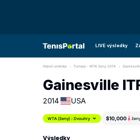
LIVE výsledky
Z
Hlavní stránka
Turnaje - WTA ženy 2014
Gainesvill
Gainesville IT
2014
USA
$10,000
WTA (ženy) - Dvouhry
žen
Výsledky