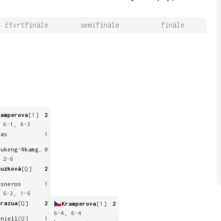
čtvrtfinále
semifinále
finále
ramperova
[1]
2
 6-1, 6-3
aas
1
Jeukeng-Nkamgouo
0
 2-6
ouzková
[Q]
2
isneros
1
 6-3, 1-6
arazua
[Q]
2
Kramperova
[1]
2
6-4, 6-4
aniell
[Q]
1