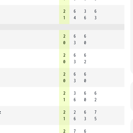
2
6
3
6
1
4
6
3
2
6
6
0
3
0
2
6
6
0
3
2
2
6
6
0
3
0
2
3
6
6
1
6
0
2
z
2
2
6
7
1
6
3
5
2
7
6