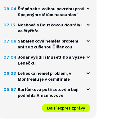
09:04
Štěpánek s volbou povrchu proti
Spojeným státům nesouhlasí
07:15
Nosková s Bouzkovou dohrály i
ve čtyřhře
07:08
Sabalenková neměla problém
ani se zkušenou Číňankou
07:04
Jódar vyřídil i Musettiho a vyzve
Lehečku
06:33
Lehečka neměl problém, v
Montrealu je v osmifinále
05:57
Bartůňková po třísetovém boji
podlehla Anisimovové
Další expres zprávy