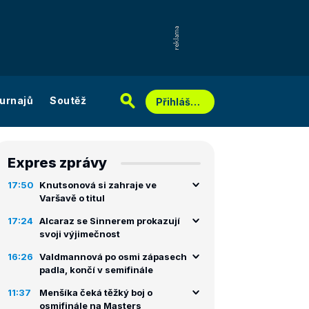
urnajů
Soutěž
Přihlášení
Expres zprávy
17:50
Knutsonová si zahraje ve
Varšavě o titul
17:24
Alcaraz se Sinnerem prokazují
svoji výjimečnost
16:26
Valdmannová po osmi zápasech
padla, končí v semifinále
11:37
Menšíka čeká těžký boj o
osmifinále na Masters