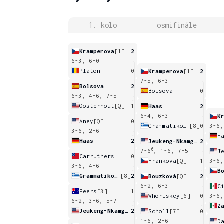
1. kolo
osmifinále
Kramperova
[1]
2
6-3, 6-0
Platon
0
Kramperova
[1]
2
7-5, 6-3
Bolsova
2
Bolsova
0
6-3, 4-6, 7-5
Oosterhout
[Q]
1
Haas
2
6-4, 6-3
K
Aney
[Q]
0
Grammatikopoulou
[8]
0
3-6,
3-6, 2-6
H
Haas
2
Jeukeng-Nkamgouo
2
6
7-6
, 1-6, 7-5
Carruthers
0
Frankova
[Q]
1
3-6,
3-6, 4-6
B
Grammatikopoulou
[8]
2
Bouzková
[Q]
2
6-2, 6-3
C
Peers
[3]
1
Whoriskey
[6]
0
3-6,
6-2, 3-6, 5-7
Z
Jeukeng-Nkamgouo
2
Scholl
[7]
0
1-6, 2-6
D