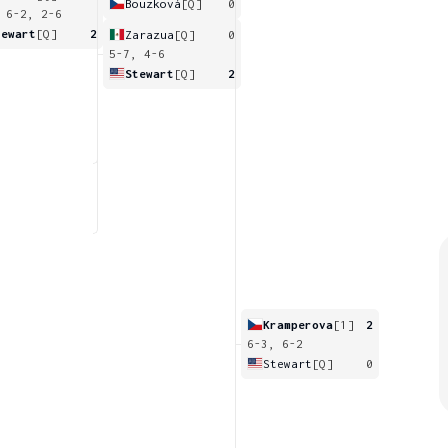
Bouzková
[Q]
0
 6-2, 2-6
tewart
[Q]
2
Zarazua
[Q]
0
5-7, 4-6
Stewart
[Q]
2
Kramperova
[1]
2
6-3, 6-2
Stewart
[Q]
0