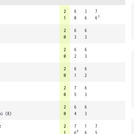
2
6
3
7
3
1
0
6
6
2
6
6
0
3
3
2
6
6
0
2
3
2
6
6
0
1
2
2
7
6
0
5
3
2
6
6
ni (8)
0
4
3
z
2
7
1
7
6
1
6
6
5