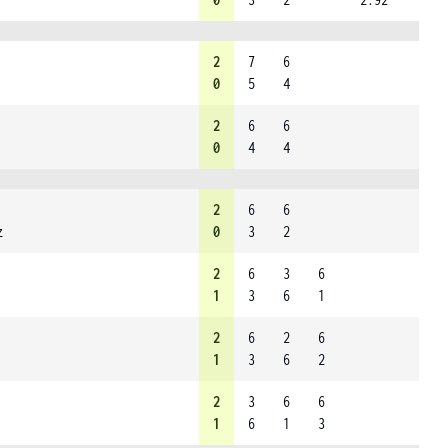
2
7
6
0
5
4
2
6
6
0
4
4
2
6
6
z
0
3
2
2
6
3
6
1
3
6
1
2
6
2
6
1
3
6
2
2
3
6
6
1
6
1
3