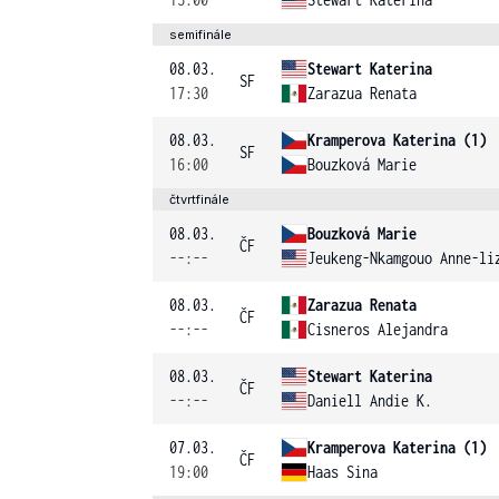
semifinále
08.03.
Stewart Katerina
SF
17:30
Zarazua Renata
08.03.
Kramperova Katerina (1)
SF
16:00
Bouzková Marie
čtvrtfinále
08.03.
Bouzková Marie
ČF
--:--
Jeukeng-Nkamgouo Anne-li
08.03.
Zarazua Renata
ČF
--:--
Cisneros Alejandra
08.03.
Stewart Katerina
ČF
--:--
Daniell Andie K.
07.03.
Kramperova Katerina (1)
ČF
19:00
Haas Sina