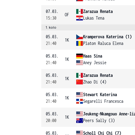
07.03.
Zarazua Renata
OF
15:30
Lukas Tena
1. kolo
05.03.
Kramperova Katerina (1)
1K
21:40
Platon Raluca Elena
05.03.
Haas Sina
1K
21:40
Aney Jessie
05.03.
Zarazua Renata
1K
21:40
Zhao Di (4)
05.03.
Stewart Katerina
1K
21:40
Segarelli Francesca
05.03.
Jeukeng-Nkamgouo Anne-li
1K
20:00
Peers Sally (3)
05.03.
Scholl Chi Chi (7)