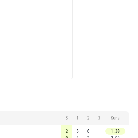
S
1
2
3
Kurs
2
6
6
1.30
0
3
2
2.92