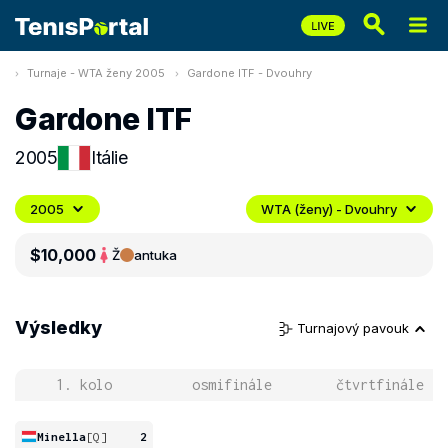
Turnaje - WTA ženy 2005
Gardone ITF - Dvouhry
Gardone ITF
2005
Itálie
2005
WTA (ženy) - Dvouhry
$10,000
Ž
antuka
Výsledky
Turnajový pavouk
1. kolo
osmifinále
čtvrtfinále
Minella
[Q]
2