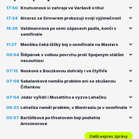
17:50
Knutsonová si zahraje ve Varšavě o titul
17:24
Alcaraz se Sinnerem prokazují svoji výjimečnost
16:26
Valdmannová po osmi zápasech padla, končí v
semifinále
11:37
Menšíka čeká těžký boj o osmifinále na Masters
09:04
Štěpánek s volbou povrchu proti Spojeným státům
nesouhlasí
07:15
Nosková s Bouzkovou dohrály i ve čtyřhře
07:08
Sabalenková neměla problém ani se zkušenou
Číňankou
07:04
Jódar vyřídil i Musettiho a vyzve Lehečku
06:33
Lehečka neměl problém, v Montrealu je v osmifinále
05:57
Bartůňková po třísetovém boji podlehla
Anisimovové
Další expres zprávy