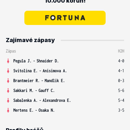
10.000 korun!
Zajímavé zápasy
Zápas
H2H
Pegula J.
-
Shnaider D.
4-0
Svitolina E.
-
Anisimova A.
4-1
Brantmeier R.
-
Mandlik E.
0-3
Sakkari M.
-
Gauff C.
5-6
Sabalenka A.
-
Alexandrova E.
5-4
Mertens E.
-
Osaka N.
3-5