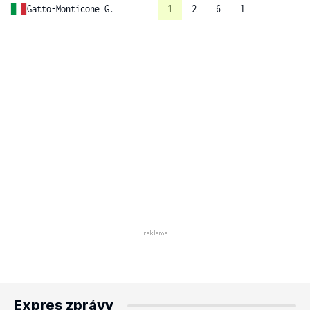
Gatto-Monticone G.
1
2
6
1
Expres zprávy