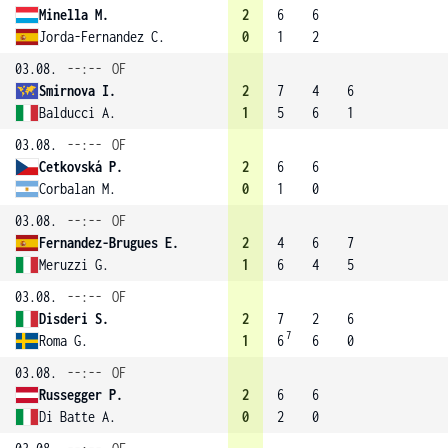
Minella M.
2
6
6
Jorda-Fernandez C.
0
1
2
03.08.
--:--
OF
Smirnova I.
2
7
4
6
Balducci A.
1
5
6
1
03.08.
--:--
OF
Cetkovská P.
2
6
6
Corbalan M.
0
1
0
03.08.
--:--
OF
Fernandez-Brugues E.
2
4
6
7
Meruzzi G.
1
6
4
5
03.08.
--:--
OF
Disderi S.
2
7
2
6
7
Roma G.
1
6
6
0
03.08.
--:--
OF
Russegger P.
2
6
6
Di Batte A.
0
2
0