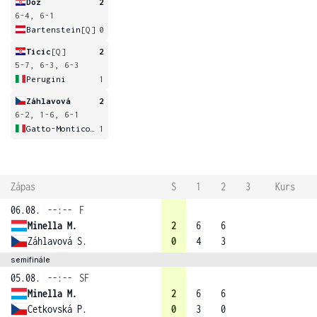
Doz
2
6-4, 6-1
Bartenstein
[Q]
0
Ticic
[Q]
2
5-7, 6-3, 6-3
Perugini
1
Záhlavová
2
6-2, 1-6, 6-1
Gatto-Monticone
1
Zápas
S
1
2
3
Kurs
06.08.
--:--
F
Minella M.
2
6
6
Záhlavová S.
0
4
3
semifinále
05.08.
--:--
SF
Minella M.
2
6
6
Cetkovská P.
0
3
0