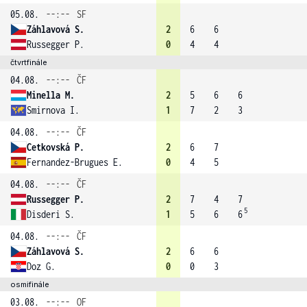
05.08.
--:--
SF
Záhlavová S.
2
6
6
Russegger P.
0
4
4
čtvrtfinále
04.08.
--:--
ČF
Minella M.
2
5
6
6
Smirnova I.
1
7
2
3
04.08.
--:--
ČF
Cetkovská P.
2
6
7
Fernandez-Brugues E.
0
4
5
04.08.
--:--
ČF
Russegger P.
2
7
4
7
5
Disderi S.
1
5
6
6
04.08.
--:--
ČF
Záhlavová S.
2
6
6
Doz G.
0
0
3
osmifinále
03.08.
--:--
OF