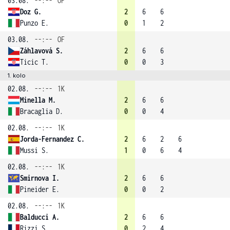
03.08.
--:--
OF
Doz G.
2
6
6
Punzo E.
0
1
2
03.08.
--:--
OF
Záhlavová S.
2
6
6
Ticic T.
0
0
3
1. kolo
02.08.
--:--
1K
Minella M.
2
6
6
Bracaglia D.
0
0
4
02.08.
--:--
1K
Jorda-Fernandez C.
2
6
2
6
Mussi S.
1
0
6
4
02.08.
--:--
1K
Smirnova I.
2
6
6
Pineider E.
0
0
2
02.08.
--:--
1K
Balducci A.
2
6
6
Rizzi S.
0
2
4