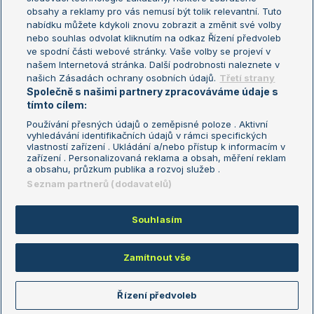
Turnaj mistryň
obsahy a reklamy pro vás nemusí být tolik relevantní. Tuto
Aktualní trendy
nabídku můžete kdykoli znovu zobrazit a změnit své volby
nebo souhlas odvolat kliknutím na odkaz Řízení předvoleb
ve spodní části webové stránky. Vaše volby se projeví v
Fotbalové přestupy
našem Internetová stránka. Další podrobnosti naleznete v
Livesport Daily
našich Zásadách ochrany osobních údajů.
Třetí strany
Společně s našimi partnery zpracováváme údaje s
LS Prague Open
tímto cílem:
Používání přesných údajů o zeměpisné poloze . Aktivní
vyhledávání identifikačních údajů v rámci specifických
vlastností zařízení . Ukládání a/nebo přístup k informacím v
Podmínky užití
Nastavení soukromí
zařízení . Personalizovaná reklama a obsah, měření reklam
GDPR a žurnalistika
Reklama
a obsahu, průzkum publika a rozvoj služeb .
Informace o zpracování osobních
Kontakt
Seznam partnerů (dodavatelů)
údajů
Tiráž
Souhlasím
Copyright © 2008-2026 TenisPortal.cz. Využíváme zpravodajství ČTK.
Zamítnout vše
Řízení předvoleb