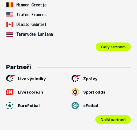
Minnen Greetje
Tiafoe Frances
Diallo Gabriel
Tararudee Lanlana
Celý seznam
Partneři
Live výsledky
Zprávy
Livescore.in
Sport odds
EuroFotbal
eFotbal
Další partneři