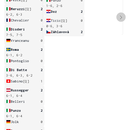
Punzo
0
1-6, 2-6
Meruzzi
[Q]
2
Doz
2
6-2, 6-3
Chevalier
0
Ticic
[Q]
0
0-6, 3-6
Disderi
2
Záhlavová
2
7-5, 7-5
Vranceanu
0
Roma
2
6-1, 6-2
Pontoglio
0
Di Batte
2
3-6, 6-3, 6-2
Sabino
[Q]
1
Russegger
2
6-1, 6-4
Belleri
0
Punzo
2
6-1, 6-4
Jolk
0