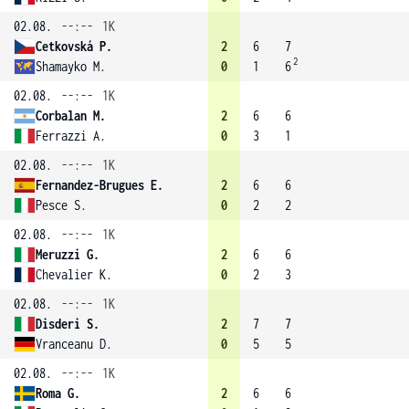
02.08.
--:--
1K
Cetkovská P.
2
6
7
2
Shamayko M.
0
1
6
02.08.
--:--
1K
Corbalan M.
2
6
6
Ferrazzi A.
0
3
1
02.08.
--:--
1K
Fernandez-Brugues E.
2
6
6
Pesce S.
0
2
2
02.08.
--:--
1K
Meruzzi G.
2
6
6
Chevalier K.
0
2
3
02.08.
--:--
1K
Disderi S.
2
7
7
Vranceanu D.
0
5
5
02.08.
--:--
1K
Roma G.
2
6
6