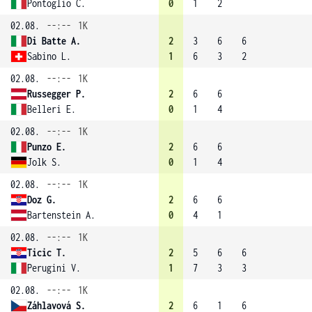
Pontoglio C.
0
1
2
02.08.
--:--
1K
Di Batte A.
2
3
6
6
Sabino L.
1
6
3
2
02.08.
--:--
1K
Russegger P.
2
6
6
Belleri E.
0
1
4
02.08.
--:--
1K
Punzo E.
2
6
6
Jolk S.
0
1
4
02.08.
--:--
1K
Doz G.
2
6
6
Bartenstein A.
0
4
1
02.08.
--:--
1K
Ticic T.
2
5
6
6
Perugini V.
1
7
3
3
02.08.
--:--
1K
Záhlavová S.
2
6
1
6