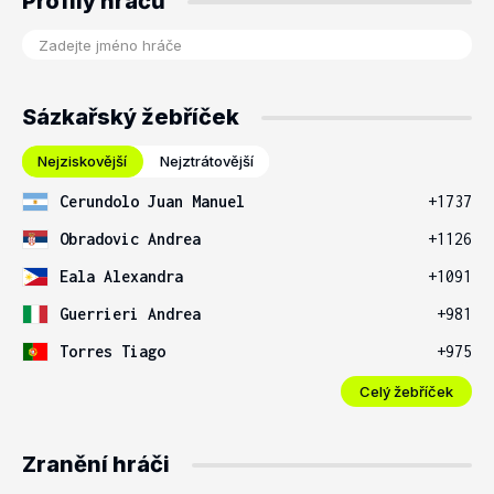
Profily hráčů
Sázkařský žebříček
Nejziskovější
Nejztrátovější
Cerundolo Juan Manuel
+1737
Obradovic Andrea
+1126
Eala Alexandra
+1091
Guerrieri Andrea
+981
Torres Tiago
+975
Celý žebříček
Zranění hráči