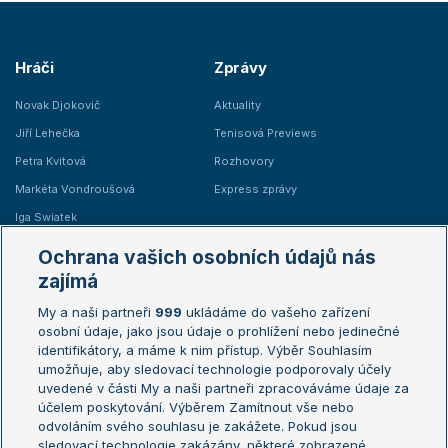
Hráči
Zprávy
Novak Djokovič
Aktuality
Jiří Lehečka
Tenisová Previews
Petra Kvitová
Rozhovory
Markéta Vondroušová
Express zprávy
Iga Swiatek
Marie Bouzková
Ochrana vašich osobních údajů nás
Žebříčky
Kalendář turnajů
zajímá
My a naši partneři
999
ukládáme do vašeho zařízení
Žebříček ATP (muži)
Australian Open
osobní údaje, jako jsou údaje o prohlížení nebo jedinečné
Žebříček WTA (ženy)
French Open
identifikátory, a máme k nim přístup. Výběr Souhlasím
umožňuje, aby sledovací technologie podporovaly účely
Sázkařský žebříček
Wimbledon
uvedené v části My a naši partneři zpracováváme údaje za
US Open
účelem poskytování. Výběrem Zamítnout vše nebo
odvoláním svého souhlasu je zakážete. Pokud jsou
Turnaj mistrů
sledovací technologie zakázány, některé zobrazené