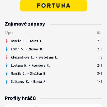
Zajímavé zápasy
Zápas
H2H
Bencic B.
-
Gauff C.
2-6
Fomin S.
-
Zhukov M.
2-3
Alexandrova E.
-
Svitolina E.
1-3
Lootsma N.
-
Koenders R.
2-1
Menšík J.
-
Shelton B.
2-1
Sultanov K.
-
Binda A.
1-1
Profily hráčů