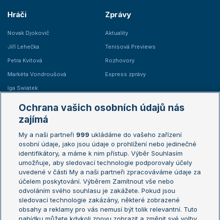
Hráči
Zprávy
Novak Djokovič
Aktuality
Jiří Lehečka
Tenisová Previews
Petra Kvitová
Rozhovory
Markéta Vondroušová
Express zprávy
Iga Swiatek
Marie Bouzková
Ochrana vašich osobních údajů nás
Žebříčky
Kalendář turnajů
zajímá
My a naši partneři
999
ukládáme do vašeho zařízení
Žebříček ATP (muži)
Australian Open
osobní údaje, jako jsou údaje o prohlížení nebo jedinečné
Žebříček WTA (ženy)
French Open
identifikátory, a máme k nim přístup. Výběr Souhlasím
umožňuje, aby sledovací technologie podporovaly účely
Sázkařský žebříček
Wimbledon
uvedené v části My a naši partneři zpracováváme údaje za
US Open
účelem poskytování. Výběrem Zamítnout vše nebo
odvoláním svého souhlasu je zakážete. Pokud jsou
Turnaj mistrů
sledovací technologie zakázány, některé zobrazené
Turnaj mistryň
obsahy a reklamy pro vás nemusí být tolik relevantní. Tuto
Aktualní trendy
nabídku můžete kdykoli znovu zobrazit a změnit své volby