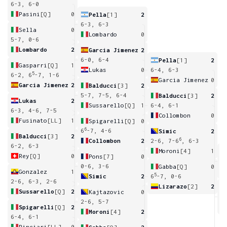
6-3, 6-0
Pasini
[Q]
0
Pella
[1]
2
6-3, 6-3
Sella
0
Lombardo
0
5-7, 0-6
Lombardo
2
Garcia Jimenez
2
6-0, 6-4
Pella
[1]
2
Gasparri
[Q]
1
Lukas
0
6-4, 6-3
5
6-2, 6
-7, 1-6
Garcia Jimenez
0
Garcia Jimenez
2
Balducci
[3]
2
5-7, 7-5, 6-4
Balducci
[3]
2
Lukas
2
Sussarello
[Q]
1
6-4, 6-1
6-3, 4-6, 7-5
Collombon
0
Fusinato
[LL]
1
Spigarelli
[Q]
0
6
6
-7, 4-6
Simic
2
Balducci
[3]
2
6
Collombon
2
2-6, 7-6
, 6-3
6-2, 6-3
Moroni
[4]
1
Rey
[Q]
0
Pons
[7]
0
6
0-6, 3-6
Gabba
[Q]
0
Gonzalez
1
5
Simic
2
6
-7, 0-6
2-6, 6-3, 2-6
Lizarazo
[2]
2
Sussarello
[Q]
2
Kajtazovic
0
0
2-6, 5-7
Spigarelli
[Q]
2
Moroni
[4]
2
6-4, 6-1
Rinciari
[LL]
0