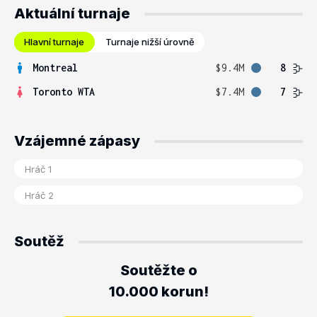
Aktuální turnaje
Hlavní turnaje
Turnaje nižší úrovně
Montreal
$9.4M
8
Toronto WTA
$7.4M
7
Vzájemné zápasy
Soutěž
Soutěžte o
10.000 korun!