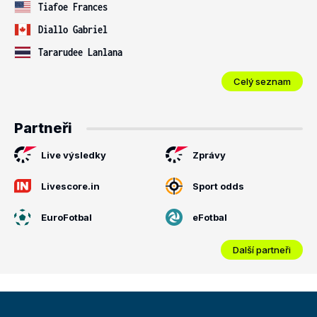
Tiafoe Frances
Diallo Gabriel
Tararudee Lanlana
Celý seznam
Partneři
Live výsledky
Zprávy
Livescore.in
Sport odds
EuroFotbal
eFotbal
Další partneři