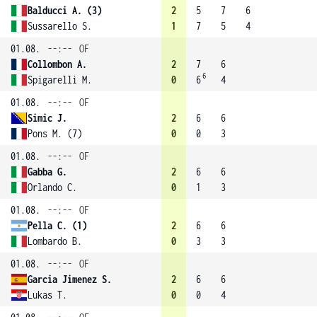
Balducci A. (3)
2
5
7
6
Sussarello S.
1
7
5
4
01.08.
--:--
OF
Collombon A.
2
7
6
6
Spigarelli M.
0
6
4
01.08.
--:--
OF
Simic J.
2
6
6
Pons M. (7)
0
0
3
01.08.
--:--
OF
Gabba G.
2
6
6
Orlando C.
0
1
3
01.08.
--:--
OF
Pella C. (1)
2
6
6
Lombardo B.
0
3
3
01.08.
--:--
OF
Garcia Jimenez S.
2
6
6
Lukas T.
0
0
4