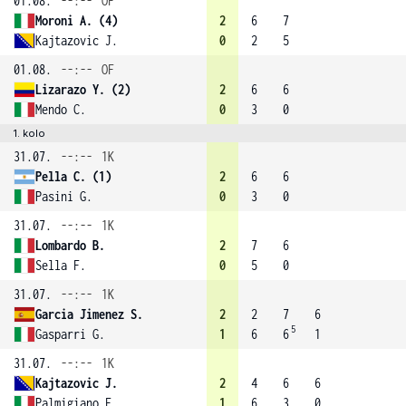
01.08.
--:--
OF
Moroni A. (4)
2
6
7
Kajtazovic J.
0
2
5
01.08.
--:--
OF
Lizarazo Y. (2)
2
6
6
Mendo C.
0
3
0
1. kolo
31.07.
--:--
1K
Pella C. (1)
2
6
6
Pasini G.
0
3
0
31.07.
--:--
1K
Lombardo B.
2
7
6
Sella F.
0
5
0
31.07.
--:--
1K
Garcia Jimenez S.
2
2
7
6
5
Gasparri G.
1
6
6
1
31.07.
--:--
1K
Kajtazovic J.
2
4
6
6
Palmigiano F.
1
6
3
0