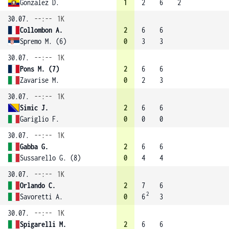
Gonzalez D.
1
2
6
2
30.07.
--:--
1K
Collombon A.
2
6
6
Spremo M. (6)
0
3
3
30.07.
--:--
1K
Pons M. (7)
2
6
6
Zavarise M.
0
2
3
30.07.
--:--
1K
Simic J.
2
6
6
Gariglio F.
0
0
0
30.07.
--:--
1K
Gabba G.
2
6
6
Sussarello G. (8)
0
4
4
30.07.
--:--
1K
Orlando C.
2
7
6
2
Savoretti A.
0
6
3
30.07.
--:--
1K
Spigarelli M.
2
6
6