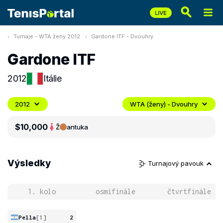
Turnaje - WTA ženy 2012
Gardone ITF - Dvouhry
Gardone ITF
2012
Itálie
2012
WTA (ženy) - Dvouhry
$10,000
Ž
antuka
Výsledky
Turnajový pavouk
1. kolo
osmifinále
čtvrtfinále
Pella
[1]
2