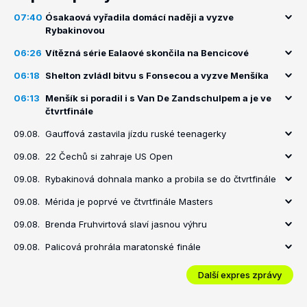
07:40
Ósakaová vyřadila domácí naději a vyzve
Rybakinovou
06:26
Vítězná série Ealaové skončila na Bencicové
06:18
Shelton zvládl bitvu s Fonsecou a vyzve Menšíka
06:13
Menšík si poradil i s Van De Zandschulpem a je ve
čtvrtfinále
09.08.
Gauffová zastavila jízdu ruské teenagerky
09.08.
22 Čechů si zahraje US Open
09.08.
Rybakinová dohnala manko a probila se do čtvrtfinále
09.08.
Mérida je poprvé ve čtvrtfinále Masters
09.08.
Brenda Fruhvirtová slaví jasnou výhru
09.08.
Palicová prohrála maratonské finále
Další expres zprávy