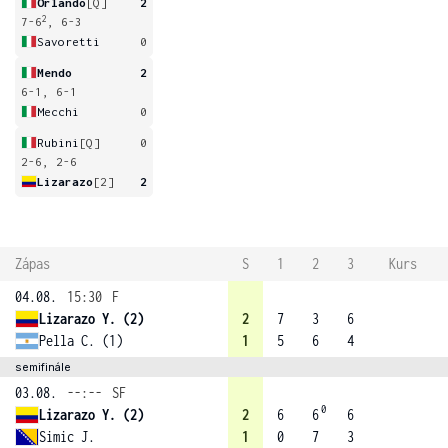
Orlando
[Q]
2
2
7-6
, 6-3
Savoretti
0
Mendo
2
6-1, 6-1
Mecchi
0
Rubini
[Q]
0
2-6, 2-6
Lizarazo
[2]
2
Zápas
S
1
2
3
Kurs
04.08.
15:30
F
Lizarazo Y. (2)
2
7
3
6
Pella C. (1)
1
5
6
4
semifinále
03.08.
--:--
SF
0
Lizarazo Y. (2)
2
6
6
6
Simic J.
1
0
7
3