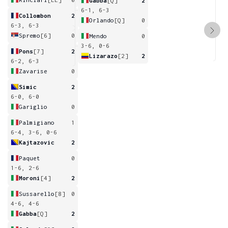
Gabba
[Q]
2
6-1, 6-3
Collombon
2
Orlando
[Q]
0
6-3, 6-3
Spremo
[6]
0
Mendo
0
3-6, 0-6
Pons
[7]
2
Lizarazo
[2]
2
6-2, 6-3
Zavarise
0
Simic
2
6-0, 6-0
Gariglio
0
Palmigiano
1
6-4, 3-6, 0-6
Kajtazovic
2
Paquet
0
1-6, 2-6
Moroni
[4]
2
Sussarello
[8]
0
4-6, 4-6
Gabba
[Q]
2