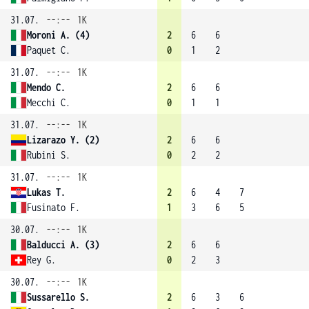
31.07.
--:--
1K
Moroni A. (4)
2
6
6
Paquet C.
0
1
2
31.07.
--:--
1K
Mendo C.
2
6
6
Mecchi C.
0
1
1
31.07.
--:--
1K
Lizarazo Y. (2)
2
6
6
Rubini S.
0
2
2
31.07.
--:--
1K
Lukas T.
2
6
4
7
Fusinato F.
1
3
6
5
30.07.
--:--
1K
Balducci A. (3)
2
6
6
Rey G.
0
2
3
30.07.
--:--
1K
Sussarello S.
2
6
3
6