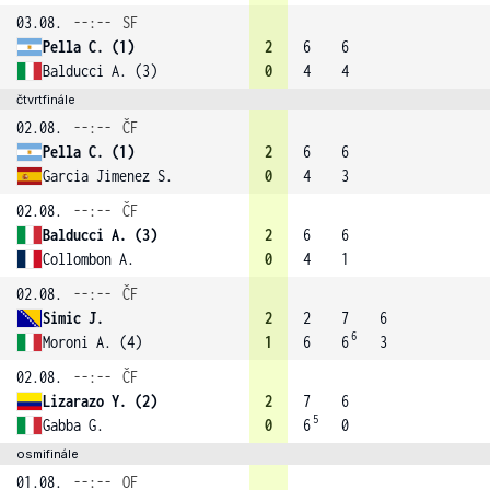
03.08.
--:--
SF
Pella C. (1)
2
6
6
Balducci A. (3)
0
4
4
čtvrtfinále
02.08.
--:--
ČF
Pella C. (1)
2
6
6
Garcia Jimenez S.
0
4
3
02.08.
--:--
ČF
Balducci A. (3)
2
6
6
Collombon A.
0
4
1
02.08.
--:--
ČF
Simic J.
2
2
7
6
6
Moroni A. (4)
1
6
6
3
02.08.
--:--
ČF
Lizarazo Y. (2)
2
7
6
5
Gabba G.
0
6
0
osmifinále
01.08.
--:--
OF