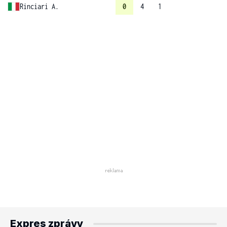
Rinciari A.
0
4
1
Expres zprávy