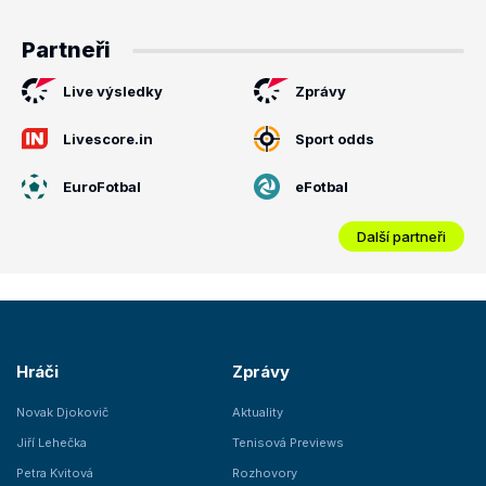
Partneři
Live výsledky
Zprávy
Livescore.in
Sport odds
EuroFotbal
eFotbal
Další partneři
Hráči
Zprávy
Novak Djokovič
Aktuality
Jiří Lehečka
Tenisová Previews
Petra Kvitová
Rozhovory