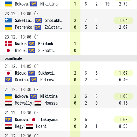
Bokova
/
Nikitina
1
6
2
10
2.73
23.12.
13:00
ČF
Sakellaridi
/
Sholokhova
2
7
6
1.64
Petrenko
/
Zolotareva (1)
0
5
2
2.07
23.12.
13:00
ČF
Nweke
/
Pridankina
1
Rioux
/
Sukhotina (3)
0
osmifinále
21.12.
14:05
OF
Rioux
/
Sukhotina (3)
2
6
6
1.07
Demina
/
Petrova
0
2
0
6.40
21.12.
13:30
OF
Bokova
/
Nikitina
2
6
6
1.08
Metwally
/
Moussa
0
2
0
6.15
21.12.
13:30
OF
Domova
/
Takayama
2
6
6
1.03
Hegy
/
Hosni
0
0
1
8.58
21.12.
12:30
OF