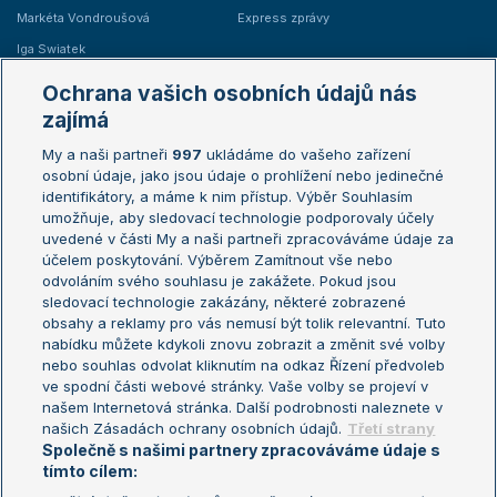
Markéta Vondroušová
Express zprávy
Iga Swiatek
Marie Bouzková
Ochrana vašich osobních údajů nás
Žebříčky
Kalendář turnajů
zajímá
My a naši partneři
997
ukládáme do vašeho zařízení
Žebříček ATP (muži)
Australian Open
osobní údaje, jako jsou údaje o prohlížení nebo jedinečné
Žebříček WTA (ženy)
French Open
identifikátory, a máme k nim přístup. Výběr Souhlasím
umožňuje, aby sledovací technologie podporovaly účely
Sázkařský žebříček
Wimbledon
uvedené v části My a naši partneři zpracováváme údaje za
US Open
účelem poskytování. Výběrem Zamítnout vše nebo
odvoláním svého souhlasu je zakážete. Pokud jsou
Turnaj mistrů
sledovací technologie zakázány, některé zobrazené
Turnaj mistryň
obsahy a reklamy pro vás nemusí být tolik relevantní. Tuto
Aktualní trendy
nabídku můžete kdykoli znovu zobrazit a změnit své volby
nebo souhlas odvolat kliknutím na odkaz Řízení předvoleb
ve spodní části webové stránky. Vaše volby se projeví v
Fotbalové přestupy
našem Internetová stránka. Další podrobnosti naleznete v
Livesport Daily
našich Zásadách ochrany osobních údajů.
Třetí strany
Společně s našimi partnery zpracováváme údaje s
LS Prague Open
tímto cílem: