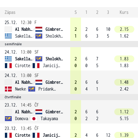
Zápas
S
1
2
3
Kurs
25.12.
12:30
F
Al Nabhani
/
Gimbrere (2)
2
2
6
10
2.15
Sakellaridi
/
Sholokhova
1
6
3
5
1.62
semifinále
24.12.
13:00
SF
Sakellaridi
/
Sholokhova
2
6
7
1.83
Cirotte
/
Janicijevic (4)
0
0
5
1.83
24.12.
13:00
SF
Al Nabhani
/
Gimbrere (2)
2
6
6
1.48
Nweke
/
Pridankina
0
4
1
2.42
čtvrtfinále
23.12.
14:45
ČF
Al Nabhani
/
Gimbrere (2)
2
6
6
1.12
Domova
/
Takayama
0
2
2
5.15
23.12.
13:45
ČF
Cirotte
/
Janicijevic (4)
2
4
6
12
1.39