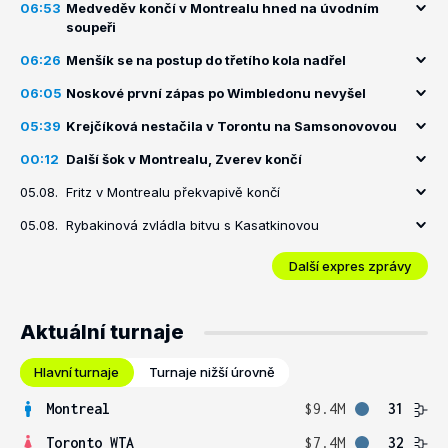
06:53
Medveděv končí v Montrealu hned na úvodním
soupeři
06:26
Menšík se na postup do třetího kola nadřel
06:05
Noskové první zápas po Wimbledonu nevyšel
05:39
Krejčíková nestačila v Torontu na Samsonovovou
00:12
Další šok v Montrealu, Zverev končí
05.08.
Fritz v Montrealu překvapivě končí
05.08.
Rybakinová zvládla bitvu s Kasatkinovou
Další expres zprávy
Aktuální turnaje
Hlavní turnaje
Turnaje nižší úrovně
Montreal
$9.4M
31
Toronto WTA
$7.4M
32