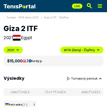
Turnaje - WTA ženy 2021
Giza 2 ITF - Čtyřhry
Giza 2 ITF
2021
Egypt
2021
WTA (ženy) - Čtyřhry
$15,000
Ž
tvrdý p.
Výsledky
Turnajový pavouk
osmifinále
čtvrtfinále
semifinále
Petrenko
[1]
1