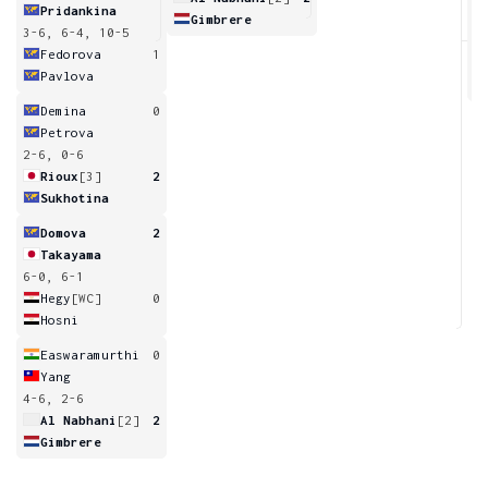
Pridankina
Gimbrere
3-6, 6-4, 10-5
6
Fedorova
1
Pavlova
Demina
0
Petrova
2-6, 0-6
Rioux
[3]
2
Sukhotina
Domova
2
Takayama
6-0, 6-1
Hegy
[WC]
0
Hosni
Easwaramurthi
0
Yang
4-6, 2-6
Al Nabhani
[2]
2
Gimbrere