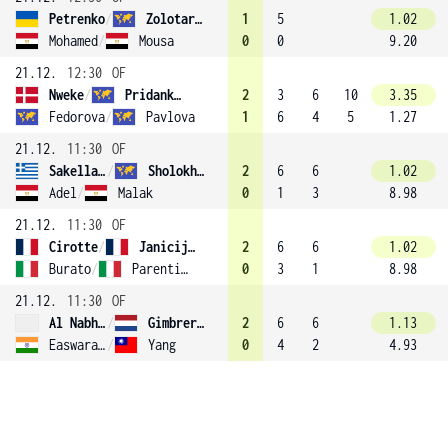
Petrenko
/
Zolotareva (1)
1
5
1.02
Mohamed
/
Mousa
0
0
9.20
21.12.
12:30
OF
Nweke
/
Pridankina
2
3
6
10
3.35
Fedorova
/
Pavlova
1
6
4
5
1.27
21.12.
11:30
OF
Sakellaridi
/
Sholokhova
2
6
6
1.02
Adel
/
Malak
0
1
3
8.98
21.12.
11:30
OF
Cirotte
/
Janicijevic (4)
2
6
6
1.02
Burato
/
Parentini Vallega Montebruno
0
3
1
8.98
21.12.
11:30
OF
Al Nabhani
/
Gimbrere (2)
2
6
6
1.13
Easwaramurthi
/
Yang
0
4
2
4.93