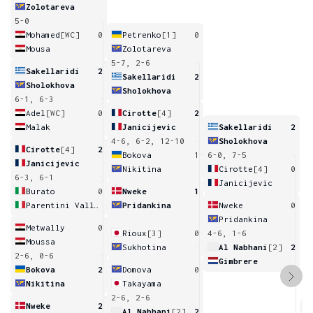
Zolotareva
5-0
Mohamed
[WC]
0
Petrenko
[1]
0
Mousa
Zolotareva
5-7, 2-6
Sakellaridi
2
Sakellaridi
2
Sholokhova
Sholokhova
6-1, 6-3
Adel
[WC]
0
Cirotte
[4]
2
Malak
Janicijevic
Sakellaridi
2
4-6, 6-2, 12-10
Sholokhova
Cirotte
[4]
2
Bokova
1
6-0, 7-5
Janicijevic
Nikitina
Cirotte
[4]
0
6-3, 6-1
Janicijevic
Burato
0
Nweke
1
Parentini Vallega Montebruno
Pridankina
Nweke
0
Pridankina
Metwally
0
Rioux
[3]
0
4-6, 1-6
Moussa
Sukhotina
Al Nabhani
[2]
2
2-6, 0-6
Gimbrere
Bokova
2
Domova
0
Nikitina
Takayama
2-6, 2-6
Nweke
2
Al Nabhani
[2]
2