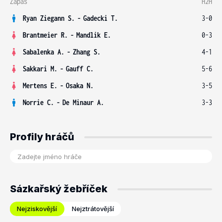
Zápas
H2H
Ryan Ziegann S.
-
Gadecki T.
3-0
Brantmeier R.
-
Mandlik E.
0-3
Sabalenka A.
-
Zhang S.
4-1
Sakkari M.
-
Gauff C.
5-6
Mertens E.
-
Osaka N.
3-5
Norrie C.
-
De Minaur A.
3-3
Profily hráčů
Sázkařský žebříček
Nejziskovější
Nejztrátovější