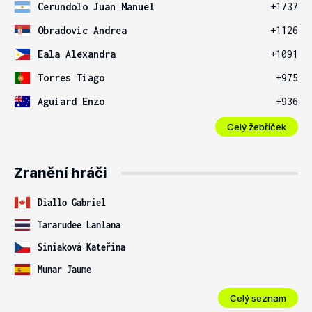
Cerundolo Juan Manuel
+1737
Obradovic Andrea
+1126
Eala Alexandra
+1091
Torres Tiago
+975
Aguiard Enzo
+936
Celý žebříček
Zranění hráči
Diallo Gabriel
Tararudee Lanlana
Siniaková Kateřina
Munar Jaume
Celý seznam