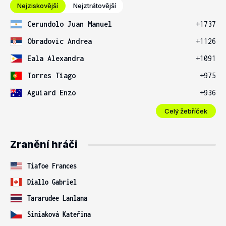
Nejziskovější
Nejztrátovější
Cerundolo Juan Manuel
+1737
Obradovic Andrea
+1126
Eala Alexandra
+1091
Torres Tiago
+975
Aguiard Enzo
+936
Celý žebříček
Zranění hráči
Tiafoe Frances
Diallo Gabriel
Tararudee Lanlana
Siniaková Kateřina