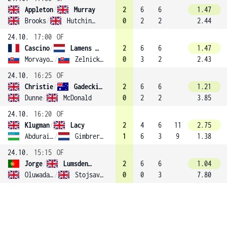
Appleton
/
Murray
2
6
6
1.47
Brooks
/
Hutchinson
0
2
2
2.44
24.10.
17:00
OF
Cascino
/
Lamens (3)
2
6
6
1.47
Morvayova
/
Zelnickova
0
3
2
2.43
24.10.
16:25
OF
Christie
/
Gadecki (2)
2
6
6
1.21
Dunne
/
McDonald
0
2
2
3.85
24.10.
16:20
OF
Klugman
/
Lacy
2
4
6
11
2.75
Abduraimova
/
Gimbrere (4)
1
6
3
9
1.38
24.10.
15:15
OF
Jorge
/
Lumsden (1)
2
6
6
1.04
Oluwadare
/
Stojsavljevic
0
0
3
7.80