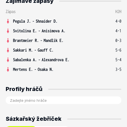
Zajímavé zápasy
Zápas
H2H
Pegula J.
-
Shnaider D.
4-0
Svitolina E.
-
Anisimova A.
4-1
Brantmeier R.
-
Mandlik E.
0-3
Sakkari M.
-
Gauff C.
5-6
Sabalenka A.
-
Alexandrova E.
5-4
Mertens E.
-
Osaka N.
3-5
Profily hráčů
Sázkařský žebříček