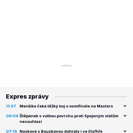
Expres zprávy
11:37
Menšíka čeká těžký boj o osmifinále na Masters
09:04
Štěpánek s volbou povrchu proti Spojeným státům
nesouhlasí
07:15
Nosková s Bouzkovou dohrály i ve čtyřhře