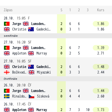
Zápas
S
1
2
3
Kurs
28.10.
15:05
F
Jorge
/
Lumsden (1)
2
6
6
1.86
Christie
/
Gadecki (2)
0
3
1
1.86
semifinále
27.10.
16:20
SF
Jorge
/
Lumsden (1)
2
6
7
1.39
Appleton
/
Murray
0
2
5
2.71
27.10.
16:05
SF
Christie
/
Gadecki (2)
2
6
6
1.48
Bolkvadze
/
Miyazaki
0
3
3
2.44
čtvrtfinále
26.10.
20:10
ČF
Jorge
/
Lumsden (1)
2
6
6
1.44
Rinaldo Persson
/
Sisková
0
4
4
2.60
26.10.
17:45
ČF
Appleton
/
Murray
2
7
3
10
1.73