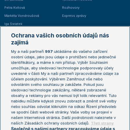
Petra Kvitová
Rozhovory
Markéta Vondroušová
Express zprávy
Iga Swiatek
Marie Bouzková
Ochrana vašich osobních údajů nás
Žebříčky
Kalendář turnajů
zajímá
My a naši partneři
997
ukládáme do vašeho zařízení
Žebříček ATP (muži)
Australian Open
osobní údaje, jako jsou údaje o prohlížení nebo jedinečné
Žebříček WTA (ženy)
French Open
identifikátory, a máme k nim přístup. Výběr Souhlasím
umožňuje, aby sledovací technologie podporovaly účely
Sázkařský žebříček
Wimbledon
uvedené v části My a naši partneři zpracováváme údaje za
US Open
účelem poskytování. Výběrem Zamítnout vše nebo
odvoláním svého souhlasu je zakážete. Pokud jsou
Turnaj mistrů
sledovací technologie zakázány, některé zobrazené
Turnaj mistryň
obsahy a reklamy pro vás nemusí být tolik relevantní. Tuto
Aktualní trendy
nabídku můžete kdykoli znovu zobrazit a změnit své volby
nebo souhlas odvolat kliknutím na odkaz Řízení předvoleb
ve spodní části webové stránky. Vaše volby se projeví v
Fotbalové přestupy
našem Internetová stránka. Další podrobnosti naleznete v
Livesport Daily
našich Zásadách ochrany osobních údajů.
Třetí strany
Společně s našimi partnery zpracováváme údaje s
LS Prague Open