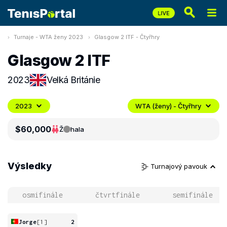
Turnaje - WTA ženy 2023
Glasgow 2 ITF - Čtyřhry
Glasgow 2 ITF
2023
Velká Británie
2023
WTA (ženy) - Čtyřhry
$60,000
Ž
hala
Výsledky
Turnajový pavouk
osmifinále
čtvrtfinále
semifinále
Jorge
[1]
2