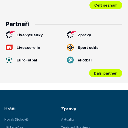
Celý seznam
Partneři
Live výsledky
Zprávy
Livescore.in
Sport odds
EuroFotbal
eFotbal
Další partneři
Hráči
Zprávy
Novak Djokovič
Aktuality
Jiří Lehečka
Tenisová Previews