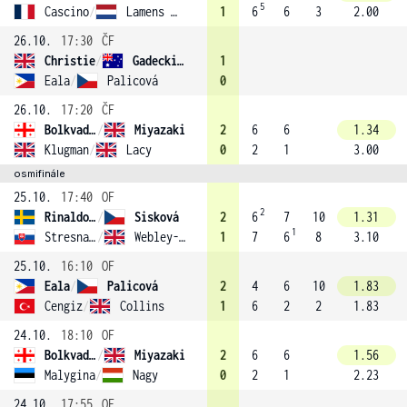
5
Cascino
/
Lamens (3)
1
6
6
3
2.00
26.10.
17:30
ČF
Christie
/
Gadecki (2)
1
Eala
/
Palicová
0
26.10.
17:20
ČF
Bolkvadze
/
Miyazaki
2
6
6
1.34
Klugman
/
Lacy
0
2
1
3.00
osmifinále
25.10.
17:40
OF
2
Rinaldo Persson
/
Sisková
2
6
7
10
1.31
1
Stresnakova
/
Webley-Smith
1
7
6
8
3.10
25.10.
16:10
OF
Eala
/
Palicová
2
4
6
10
1.83
Cengiz
/
Collins
1
6
2
2
1.83
24.10.
18:10
OF
Bolkvadze
/
Miyazaki
2
6
6
1.56
Malygina
/
Nagy
0
2
1
2.23
24.10.
17:55
OF