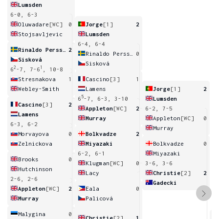
Lumsden
6-0, 6-3
Oluwadare
[WC]
0
Jorge
[1]
2
Stojsavljevic
Lumsden
6-4, 6-4
Rinaldo Persson
2
Rinaldo Persson
0
Sisková
Sisková
2
1
6
-7, 7-6
, 10-8
Stresnakova
1
Cascino
[3]
1
Webley-Smith
Lamens
Jorge
[1]
2
5
6
-7, 6-3, 3-10
Lumsden
Cascino
[3]
2
Appleton
[WC]
2
6-2, 7-5
Lamens
Murray
Appleton
[WC]
0
6-3, 6-2
Murray
Morvayova
0
Bolkvadze
2
Zelnickova
Miyazaki
Bolkvadze
0
6-2, 6-1
Miyazaki
Brooks
0
Klugman
[WC]
0
3-6, 3-6
Hutchinson
Lacy
Christie
[2]
2
2-6, 2-6
Gadecki
Appleton
[WC]
2
Eala
0
Murray
Palicová
Malygina
0
Christie
[2]
1