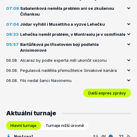
07:08
Sabalenková neměla problém ani se zkušenou
Číňankou
07:04
Jódar vyřídil i Musettiho a vyzve Lehečku
06:33
Lehečka neměl problém, v Montrealu je v osmifinále
05:57
Bartůňková po třísetovém boji podlehla
Anisimovové
06.08.
Alcaraz by podle experta měl ukončit sezonu
06.08.
Pegulaová nadělila přemožitelce Siniakové kanára
06.08.
Fils nedal šanci Navonemu
Další expres zprávy
Aktuální turnaje
Hlavní turnaje
Turnaje nižší úrovně
Montreal
$9.4M
22