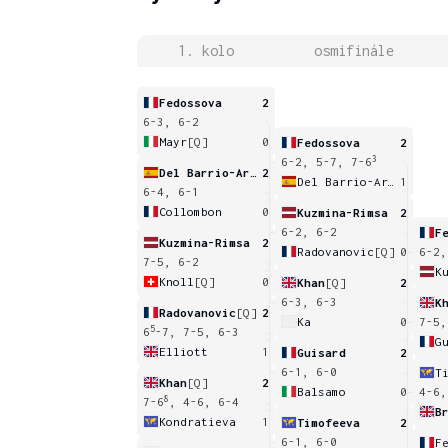
1. kolo
osmifinále
Fedossova
2
6-3, 6-2
Mayr
[Q]
0
Fedossova
2
3
6-2, 5-7, 7-6
Del Barrio-Aragon
2
Del Barrio-Aragon
1
6-4, 6-1
Collombon
0
Kuzmina-Rimsa
2
6-2, 6-2
F
Kuzmina-Rimsa
2
Radovanovic
[Q]
0
6-2,
7-5, 6-2
K
Knoll
[Q]
0
Khan
[Q]
2
6-3, 6-3
K
Radovanovic
[Q]
2
Ka
0
7-5,
5
6
-7, 7-5, 6-3
G
Elliott
1
Guisard
2
6-1, 6-0
T
Khan
[Q]
2
Balsamo
0
4-6,
8
7-6
, 4-6, 6-4
B
Kondratieva
1
Timofeeva
2
6-1, 6-0
F