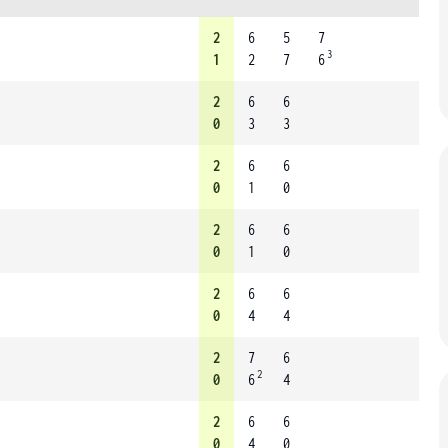
2
6
5
7
3
1
2
7
6
2
6
6
0
3
3
2
6
6
0
1
0
2
6
6
0
1
0
2
6
6
0
4
4
2
7
6
2
0
6
4
2
6
6
0
4
0