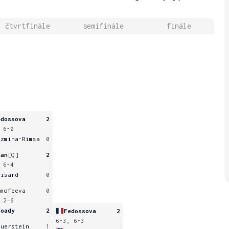
čtvrtfinále
semifinále
finále
edossova
2
 6-0
uzmina-Rimsa
0
han
[Q]
2
 6-4
uisard
0
imofeeva
0
 2-6
roady
2
Fedossova
2
6-3, 6-3
euerstein
1