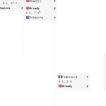
Khan
[Q]
0
3
, 2-6, 6
-7
chalova
2
Broady
2
5
6-3, 7-6
Tchalova
0
Fedossova
0
4-6, 2-6
Broady
2