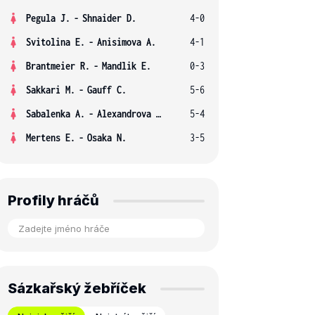
Pegula J.
-
Shnaider D.
4-0
Svitolina E.
-
Anisimova A.
4-1
Brantmeier R.
-
Mandlik E.
0-3
Sakkari M.
-
Gauff C.
5-6
Sabalenka A.
-
Alexandrova E.
5-4
Mertens E.
-
Osaka N.
3-5
Profily hráčů
Sázkařský žebříček