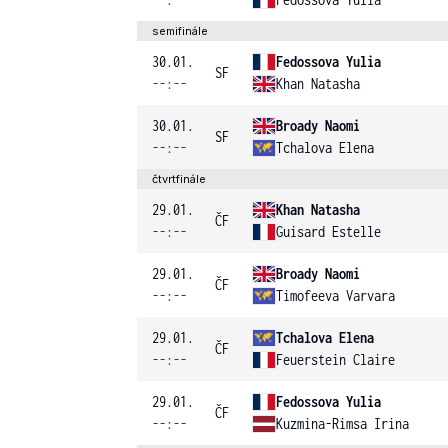
semifinále
30.01.
Fedossova Yulia
SF
--:--
Khan Natasha
30.01.
Broady Naomi
SF
--:--
Tchalova Elena
čtvrtfinále
29.01.
Khan Natasha
ČF
--:--
Guisard Estelle
29.01.
Broady Naomi
ČF
--:--
Timofeeva Varvara
29.01.
Tchalova Elena
ČF
--:--
Feuerstein Claire
29.01.
Fedossova Yulia
ČF
--:--
Kuzmina-Rimsa Irina