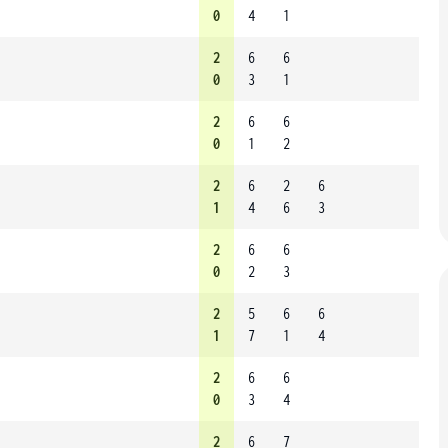
0
4
1
2
6
6
0
3
1
2
6
6
0
1
2
2
6
2
6
1
4
6
3
2
6
6
0
2
3
2
5
6
6
1
7
1
4
2
6
6
0
3
4
2
6
7