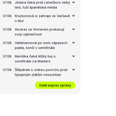
07.08.
Jódara čeká proti Lehečkovi velký
test, tuší španělská média
07.08.
Knutsonová si zahraje ve Varšavě
o titul
07.08.
Alcaraz se Sinnerem prokazují
svoji výjimečnost
07.08.
Valdmannová po osmi zápasech
padla, končí v semifinále
07.08.
Menšíka čeká těžký boj o
osmifinále na Masters
07.08.
Štěpánek s volbou povrchu proti
Spojeným státům nesouhlasí
Další expres zprávy