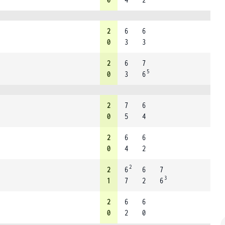
2
6
6
0
3
3
2
6
7
5
0
3
6
2
7
6
0
5
4
2
6
6
0
4
2
2
2
6
6
7
3
1
7
2
6
2
6
6
0
2
0