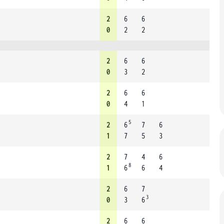
2
6
6
0
2
2
2
6
6
0
3
2
2
6
6
0
4
1
5
2
6
7
6
1
7
5
3
2
7
4
6
8
1
6
6
4
2
6
7
3
0
3
6
2
6
6