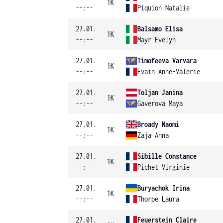
1K
--:--
Piquion Natalie
27.01.
Balsamo Elisa
1K
--:--
Mayr Evelyn
27.01.
Timofeeva Varvara
1K
--:--
Evain Anne-Valerie
27.01.
Toljan Janina
1K
--:--
Gaverova Maya
27.01.
Broady Naomi
1K
--:--
Zaja Anna
27.01.
Sibille Constance
1K
--:--
Pichet Virginie
27.01.
Buryachok Irina
1K
--:--
Thorpe Laura
27.01.
Feuerstein Claire