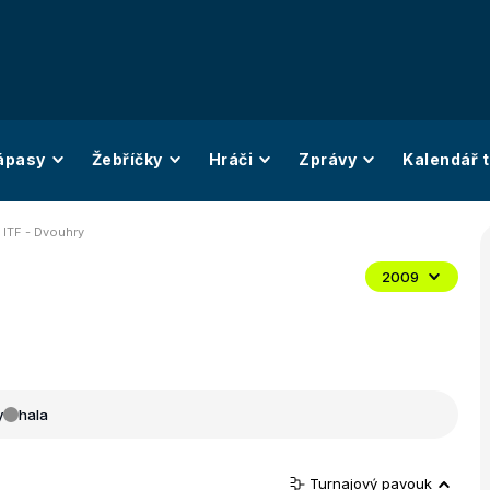
ápasy
Žebříčky
Hráči
Zprávy
Kalendář t
 ITF - Dvouhry
2009
y
hala
Turnajový pavouk