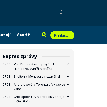
urnajů
Soutěž
Přihlášení
Expres zprávy
07.08.
Van De Zandschulp vyřadil
Hurkacze, vyhlíží Menšíka
07.08.
Shelton v Montrealu nezaváhal
07.08.
Andrejevová v Torontu překvapivě
končí
07.08.
Griekspoor si v Montrealu zahraje
o čtvrtfinále