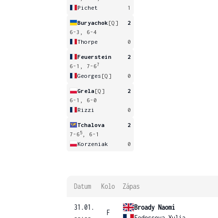
Pichet
1
Buryachok
[Q]
2
6-3, 6-4
Thorpe
0
Feuerstein
2
7
6-1, 7-6
Georges
[Q]
0
Grela
[Q]
2
6-1, 6-0
Rizzi
0
Tchalova
2
5
7-6
, 6-1
Korzeniak
0
Datum
Kolo
Zápas
31.01.
Broady Naomi
F
--:--
Fedossova Yulia