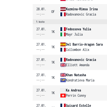
28.01.
Kuzmina-Rimsa Irina
OF
--:--
Radovanovic Gracia
1. kolo
27.01.
Fedossova Yulia
1K
--:--
Mayr Julia
27.01.
Del Barrio-Aragon Sara
1K
--:--
Collombon Alix
27.01.
Radovanovic Gracia
1K
--:--
Elliott Amanda
27.01.
Khan Natasha
1K
--:--
Kondratieva Maria
27.01.
Ka Andrea
1K
--:--
Perrin Conny
27.01.
Guisard Estelle