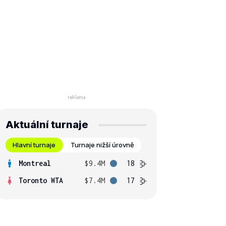
Aktuální turnaje
Hlavní turnaje
Turnaje nižší úrovně
Montreal
$9.4M
18
Toronto WTA
$7.4M
17