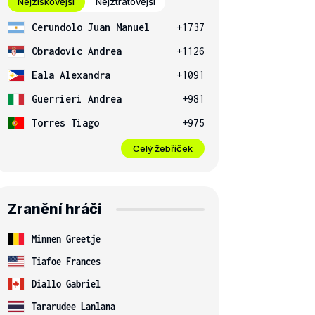
Nejziskovější
Nejztrátovější
Cerundolo Juan Manuel
+1737
Obradovic Andrea
+1126
Eala Alexandra
+1091
Guerrieri Andrea
+981
Torres Tiago
+975
Celý žebříček
Zranění hráči
Minnen Greetje
Tiafoe Frances
Diallo Gabriel
Tararudee Lanlana