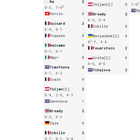
Ka
2
2
Toljan
[Q]
0
7-6
3
6-3, 7-6
T
Perrin
0
Broady
2
6-4, 6-4
Guisard
2
Sibille
0
6-4, 6-1
Piquion
0
Buryachok
[Q]
0
2
6
-7, 4-6
Balsamo
2
Feuerstein
2
6-3, 6-1
Mayr
0
Grela
[Q]
0
4-6, 0-6
Timofeeva
2
Tchalova
2
6-1, 6-2
Evain
0
Toljan
[Q]
2
6-4, 2-6, 6-3
Gaverova
1
Broady
2
6-2, 6-3
Zaja
0
Sibille
2
5-7, 6-1, 6-4