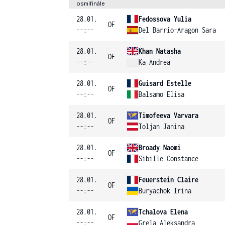
osmifinále
28.01.
Fedossova Yulia
OF
--:--
Del Barrio-Aragon Sara
28.01.
Khan Natasha
OF
--:--
Ka Andrea
28.01.
Guisard Estelle
OF
--:--
Balsamo Elisa
28.01.
Timofeeva Varvara
OF
--:--
Toljan Janina
28.01.
Broady Naomi
OF
--:--
Sibille Constance
28.01.
Feuerstein Claire
OF
--:--
Buryachok Irina
28.01.
Tchalova Elena
OF
--:--
Grela Aleksandra