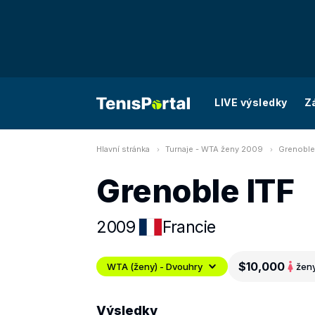
LIVE výsledky
Z
Hlavní stránka
Turnaje - WTA ženy 2009
Grenoble
Grenoble ITF
2009
Francie
$10,000
WTA (ženy) - Dvouhry
žen
Výsledky