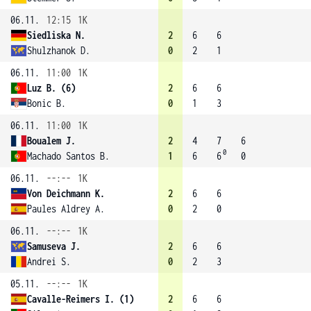
06.11.
12:15
1K
Siedliska N.
2
6
6
Shulzhanok D.
0
2
1
06.11.
11:00
1K
Luz B. (6)
2
6
6
Bonic B.
0
1
3
06.11.
11:00
1K
Boualem J.
2
4
7
6
0
Machado Santos B.
1
6
6
0
06.11.
--:--
1K
Von Deichmann K.
2
6
6
Paules Aldrey A.
0
2
0
06.11.
--:--
1K
Samuseva J.
2
6
6
Andrei S.
0
2
3
05.11.
--:--
1K
Cavalle-Reimers I. (1)
2
6
6