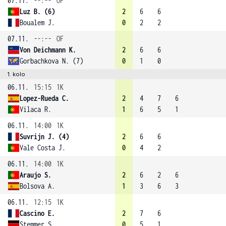
07.11.
--:--
OF
Luz B. (6)
2
6
6
Boualem J.
0
2
2
07.11.
--:--
OF
Von Deichmann K.
2
6
6
Gorbachkova N. (7)
0
1
0
1. kolo
06.11.
15:15
1K
Lopez-Rueda C.
2
4
7
6
Vilaca R.
1
6
5
1
06.11.
14:00
1K
Suvrijn J. (4)
2
6
6
Vale Costa J.
0
4
2
06.11.
14:00
1K
Araujo S.
2
6
2
6
Bolsova A.
1
3
6
3
06.11.
12:15
1K
Cascino E.
2
7
6
Stemmer S.
0
5
1