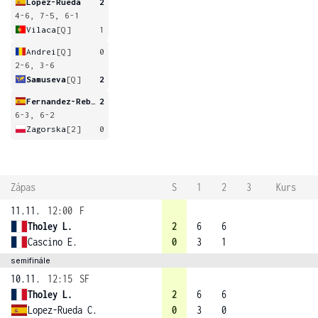
Lopez-Rueda
2
4-6, 7-5, 6-1
Vilaca
[Q]
1
Andrei
[Q]
0
2-6, 3-6
Samuseva
[Q]
2
Fernandez-Rebener
2
6-3, 6-2
Zagorska
[2]
0
Zápas
S
1
2
3
Kurs
11.11.
12:00
F
Tholey L.
2
6
6
Cascino E.
0
3
1
semifinále
10.11.
12:15
SF
Tholey L.
2
6
6
Lopez-Rueda C.
0
3
0