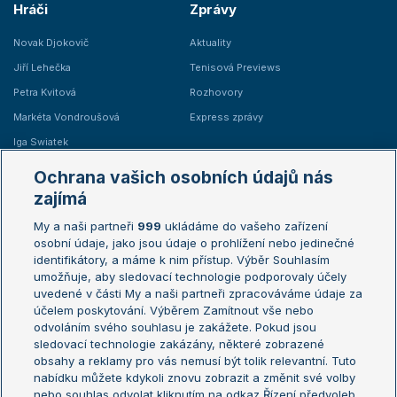
Hráči
Zprávy
Novak Djokovič
Aktuality
Jiří Lehečka
Tenisová Previews
Petra Kvitová
Rozhovory
Markéta Vondroušová
Express zprávy
Iga Swiatek
Marie Bouzková
Ochrana vašich osobních údajů nás
Žebříčky
Kalendář turnajů
zajímá
My a naši partneři
999
ukládáme do vašeho zařízení
Žebříček ATP (muži)
Australian Open
osobní údaje, jako jsou údaje o prohlížení nebo jedinečné
Žebříček WTA (ženy)
French Open
identifikátory, a máme k nim přístup. Výběr Souhlasím
umožňuje, aby sledovací technologie podporovaly účely
Sázkařský žebříček
Wimbledon
uvedené v části My a naši partneři zpracováváme údaje za
US Open
účelem poskytování. Výběrem Zamítnout vše nebo
odvoláním svého souhlasu je zakážete. Pokud jsou
Turnaj mistrů
sledovací technologie zakázány, některé zobrazené
Turnaj mistryň
obsahy a reklamy pro vás nemusí být tolik relevantní. Tuto
Aktualní trendy
nabídku můžete kdykoli znovu zobrazit a změnit své volby
nebo souhlas odvolat kliknutím na odkaz Řízení předvoleb