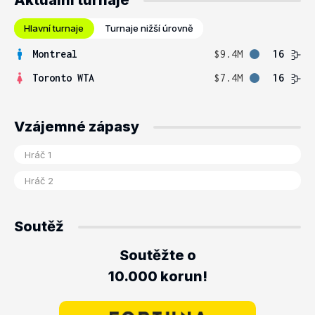
Aktuální turnaje
Hlavní turnaje
Turnaje nižší úrovně
Montreal
$9.4M
16
Toronto WTA
$7.4M
16
Vzájemné zápasy
Soutěž
Soutěžte o
10.000 korun!