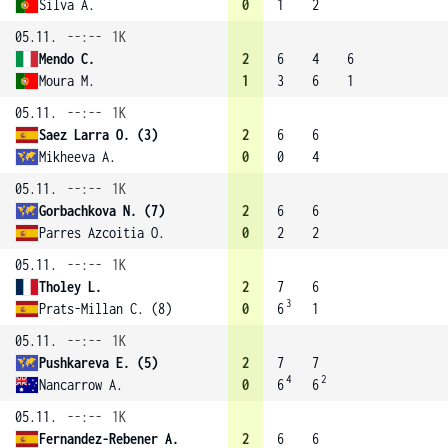
Silva A.
0
1
2
05.11.
--:--
1K
Mendo C.
2
6
4
6
Moura M.
1
3
6
1
05.11.
--:--
1K
Saez Larra O. (3)
2
6
6
Mikheeva A.
0
0
4
05.11.
--:--
1K
Gorbachkova N. (7)
2
6
6
Parres Azcoitia O.
0
2
2
05.11.
--:--
1K
Tholey L.
2
7
6
3
Prats-Millan C. (8)
0
6
1
05.11.
--:--
1K
Pushkareva E. (5)
2
7
7
4
2
Nancarrow A.
0
6
6
05.11.
--:--
1K
Fernandez-Rebener A.
2
6
6