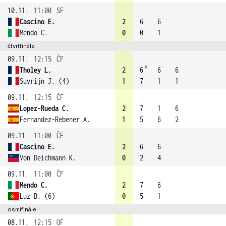
10.11.
11:00
SF
Cascino E.
2
6
6
Mendo C.
0
0
1
čtvrtfinále
09.11.
12:15
ČF
4
Tholey L.
2
6
6
6
Suvrijn J. (4)
1
7
1
1
09.11.
12:15
ČF
Lopez-Rueda C.
2
7
1
6
Fernandez-Rebener A.
1
5
6
2
09.11.
11:00
ČF
Cascino E.
2
6
6
Von Deichmann K.
0
2
4
09.11.
11:00
ČF
Mendo C.
2
7
6
Luz B. (6)
0
5
1
osmifinále
08.11.
12:15
OF