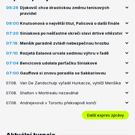
09:26
Djokovič chce drastickou změnu tenisových
pravidel
09:00
Knutsonová o největší titul, Palicová o další finále
07:20
Siniaková po nešťastné skreči slaví drtivé vítězství
07:16
Menšík parádně zvládl nebezpečnou hrozbu
07:10
Rozjetá Ealaová urvala sedmou výhru v řadě
07:04
Bencicová udolala parťačku Siniakové
07:00
Gauffová si znovu poradila se Sakkariovou
07.08.
Van De Zandschulp vyřadil Hurkacze, vyhlíží Menšíka
07.08.
Shelton v Montrealu nezaváhal
07.08.
Andrejevová v Torontu překvapivě končí
Další expres zprávy