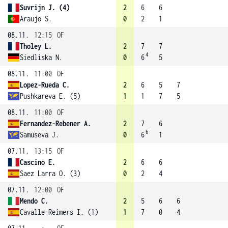
Suvrijn J. (4)
2
6
6
Araujo S.
0
2
1
08.11.
12:15
OF
Tholey L.
2
7
7
4
Siedliska N.
0
6
5
08.11.
11:00
OF
Lopez-Rueda C.
2
6
5
7
Pushkareva E. (5)
1
1
7
5
08.11.
11:00
OF
Fernandez-Rebener A.
2
7
6
6
Samuseva J.
0
6
1
07.11.
13:15
OF
Cascino E.
2
6
6
Saez Larra O. (3)
0
2
4
07.11.
12:00
OF
Mendo C.
2
5
6
6
Cavalle-Reimers I. (1)
1
7
0
4