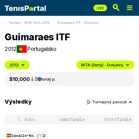
Turnaje - WTA ženy 2012
Guimaraes ITF - Dvouhry
Guimaraes ITF
2012
Portugalsko
2012
WTA (ženy) - Dvouhry
$10,000
Ž
tvrdý p.
Výsledky
Turnajový pavouk
1. kolo
osmifinále
čtvrtfinále
Cavalle-Reimers
[1]
2