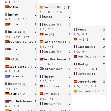
6-1, 6-2
Silva
0
Cavalle-Reimers
[1]
1
7-5, 0-6, 4-6
Mendo
2
Mendo
2
6-3, 4-6, 6-1
Moura
1
Boualem
[Q]
0
2-6, 2-6
Mendo
2
Boualem
[Q]
2
Luz
[6]
2
7-5, 6-1
0
4-6, 7-6
, 6-0
Luz
[6]
0
Machado Santos
1
Saez Larra
[3]
0
2-6, 4-6
Cascino
[Q]
2
Bonic
0
Cascino
[Q]
2
6-2, 6-4
1-6, 3-6
Von Deichmann
0
Luz
[6]
2
Von Deichmann
2
6-1, 6-0
Tholey
2
Saez Larra
[3]
2
4
Gorbachkova
[7]
0
6
-7, 6-1, 6-1
6-0, 6-4
Suvrijn
[4]
1
Mikheeva
0
Tholey
2
0
4
7-6
, 7-5
Lopez-Rueda
2
Cascino
[Q]
2
Siedliska
0
7-5, 1-6, 6-2
7-5, 6-1
Fernandez-Rebener
1
Stemmer
[Q]
0
Araujo
[Q]
0
6
2-6, 1-6
Von Deichmann
2
Suvrijn
[4]
2
6-2, 6-0
Paules Aldrey
[LL]
0