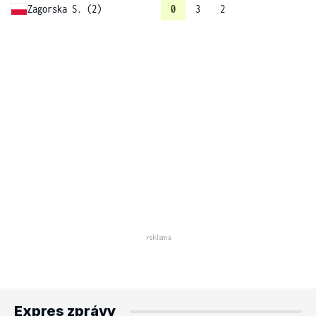
Zagorska S. (2)
0
3
2
Expres zprávy