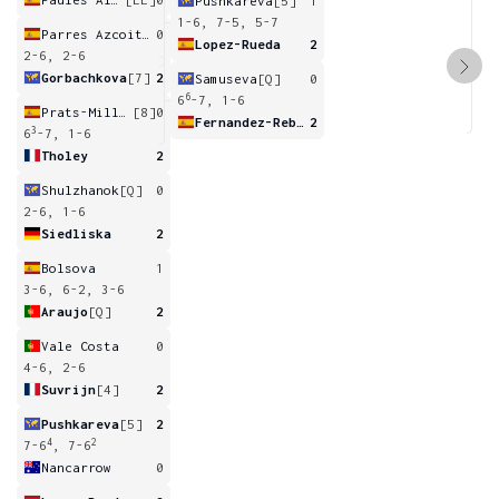
Pushkareva
[5]
1
1-6, 7-5, 5-7
Parres Azcoitia
0
Lopez-Rueda
2
2-6, 2-6
Gorbachkova
[7]
2
Samuseva
[Q]
0
6
6
-7, 1-6
Prats-Millan
[8]
0
Fernandez-Rebener
2
3
6
-7, 1-6
Tholey
2
Shulzhanok
[Q]
0
2-6, 1-6
Siedliska
2
Bolsova
1
3-6, 6-2, 3-6
Araujo
[Q]
2
Vale Costa
0
4-6, 2-6
Suvrijn
[4]
2
Pushkareva
[5]
2
4
2
7-6
, 7-6
Nancarrow
0