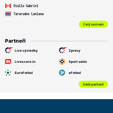
Diallo Gabriel
Tararudee Lanlana
Celý seznam
Partneři
Live výsledky
Zprávy
Livescore.in
Sport odds
EuroFotbal
eFotbal
Další partneři