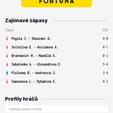
Zajímavé zápasy
Zápas
H2H
Pegula J.
-
Shnaider D.
4-0
Svitolina E.
-
Anisimova A.
4-1
Brantmeier R.
-
Mandlik E.
0-3
Sabalenka A.
-
Alexandrova E.
5-4
Pieleanu R.
-
Andreescu S.
3-4
Samsonova L.
-
Rybakina E.
4-2
Profily hráčů