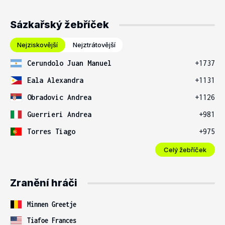
Sázkařský žebříček
Nejziskovější
Nejztrátovější
Cerundolo Juan Manuel
+1737
Eala Alexandra
+1131
Obradovic Andrea
+1126
Guerrieri Andrea
+981
Torres Tiago
+975
Celý žebříček
Zranění hráči
Minnen Greetje
Tiafoe Frances