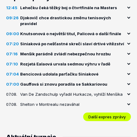
12:45
Lehečku čeká těžký boj o čtvrtfinále na Masters
09:26
Djokovič chce drastickou změnu tenisových
pravidel
09:00
Knutsonová o největší titul, Palicová o další finále
07:20
Siniaková po nešťastné skreči slaví drtivé vítězství
07:16
Menšík parádně zvládl nebezpečnou hrozbu
07:10
Rozjetá Ealaová urvala sedmou výhru v řadě
07:04
Bencicová udolala parťačku Siniakové
07:00
Gauffová si znovu poradila se Sakkariovou
07.08.
Van De Zandschulp vyřadil Hurkacze, vyhlíží Menšíka
07.08.
Shelton v Montrealu nezaváhal
Další expres zprávy