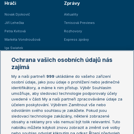
Hráči
Zprávy
Novak Djokovič
Aktuality
Jiří Lehečka
Tenisová Previews
Petra Kvitová
Rozhovory
Markéta Vondroušová
Express zprávy
Iga Swiatek
Marie Bouzková
Ochrana vašich osobních údajů nás
Žebříčky
Kalendář turnajů
zajímá
My a naši partneři
999
ukládáme do vašeho zařízení
Žebříček ATP (muži)
Australian Open
osobní údaje, jako jsou údaje o prohlížení nebo jedinečné
Žebříček WTA (ženy)
French Open
identifikátory, a máme k nim přístup. Výběr Souhlasím
umožňuje, aby sledovací technologie podporovaly účely
Sázkařský žebříček
Wimbledon
uvedené v části My a naši partneři zpracováváme údaje za
US Open
účelem poskytování. Výběrem Zamítnout vše nebo
odvoláním svého souhlasu je zakážete. Pokud jsou
Turnaj mistrů
sledovací technologie zakázány, některé zobrazené
Turnaj mistryň
obsahy a reklamy pro vás nemusí být tolik relevantní. Tuto
Aktualní trendy
nabídku můžete kdykoli znovu zobrazit a změnit své volby
nebo souhlas odvolat kliknutím na odkaz Řízení předvoleb