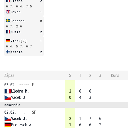
Llodra
2
6-7, 6-4, 7-5
Cowan
1
Jonsson
0
6-7, 2-6
Mutis
2
Vinck
[2]
1
6-4, 5-7, 6-7
Ketola
2
Zápas
S
1
2
3
Kurs
03.02.
--:--
F
Llodra M.
2
6
6
Vacek J.
0
4
3
semifinále
02.02.
--:--
SF
Vacek J.
2
1
7
6
Pretzsch A.
1
6
6
2