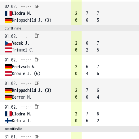
02.02.
--:--
SF
Llodra M.
2
7
7
Knippschild J. (3)
0
6
5
čtvrtfinále
01.02.
--:--
ČF
Vacek J.
2
6
7
Trimmel C.
0
2
5
01.02.
--:--
ČF
Pretzsch A.
2
6
7
Knowle J. (6)
0
4
6
01.02.
--:--
ČF
Knippschild J. (3)
2
7
6
Berrer M.
0
6
4
01.02.
--:--
ČF
Llodra M.
2
7
6
Ketola T.
0
6
2
osmifinále
31.01.
--:--
OF