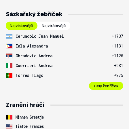
Sázkařský žebříček
Nejziskovější
Nejztrátovější
Cerundolo Juan Manuel
+1737
Eala Alexandra
+1131
Obradovic Andrea
+1126
Guerrieri Andrea
+981
Torres Tiago
+975
Celý žebříček
Zranění hráči
Minnen Greetje
Tiafoe Frances