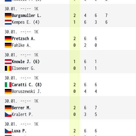
30.01.
--:--
1K
Burgsmuller L.
2
4
6
7
Kempes E. (4)
1
6
3
6
30.01.
--:--
1K
Pretzsch A.
2
6
6
Fahlke A.
0
2
0
30.01.
--:--
1K
Knowle J. (6)
1
6
1
Elseneer G.
0
1
1
30.01.
--:--
1K
Caratti C. (8)
2
6
6
Boruszewski J.
0
4
4
30.01.
--:--
1K
Berrer M.
2
6
7
Kralert P.
0
3
5
30.01.
--:--
1K
Luxa P.
2
6
6