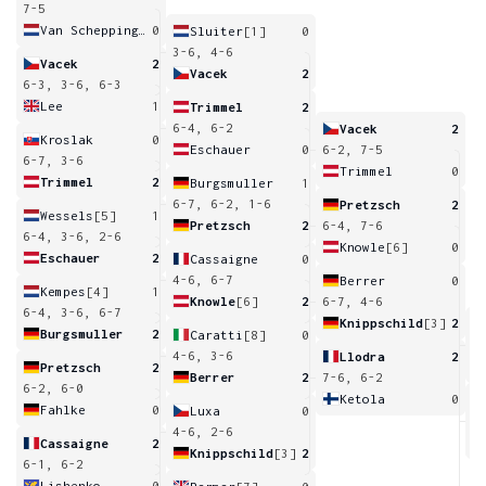
7-5
Van Scheppingen
0
Sluiter
[1]
0
3-6, 4-6
Vacek
2
Vacek
2
6-3, 3-6, 6-3
Lee
1
Trimmel
2
6-4, 6-2
Vacek
2
Kroslak
0
Eschauer
0
6-2, 7-5
6-7, 3-6
Trimmel
0
Trimmel
2
Burgsmuller
1
6-7, 6-2, 1-6
Pretzsch
2
Wessels
[5]
1
Pretzsch
2
6-4, 7-6
6-4, 3-6, 2-6
Knowle
[6]
0
Eschauer
2
Cassaigne
0
4-6, 6-7
Berrer
0
Kempes
[4]
1
Knowle
[6]
2
6-7, 4-6
6-4, 3-6, 6-7
Knippschild
[3]
2
Burgsmuller
2
Caratti
[8]
0
1
4-6, 3-6
Llodra
2
Pretzsch
2
Berrer
2
7-6, 6-2
6-2, 6-0
Ketola
0
Fahlke
0
Luxa
0
6
4-6, 2-6
Cassaigne
2
Knippschild
[3]
2
6-1, 6-2
Lishenko
0