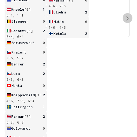
Parmar
[7]
0
4-6, 2-6
Knowle
[6]
1
Llodra
2
6-1, 1-1
Elseneer
0
Mutis
0
1-6, 4-6
Caratti
[8]
2
Ketola
2
6-4, 6-4
Boruszewski
0
Kralert
0
3-6, 5-7
Berrer
2
Luxa
2
6-3, 6-3
Manta
0
Knippschild
[3]
2
4-6, 7-5, 6-3
Settergren
1
Parmar
[7]
2
6-3, 6-2
Golovanov
0