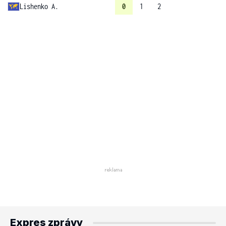
Lishenko A.
0
1
2
Expres zprávy