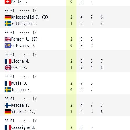
Manta L.
0
3
3
30.01.
--:--
1K
Knippschild J. (3)
2
4
7
6
Settergren J.
1
6
5
3
30.01.
--:--
1K
Parmar A. (7)
2
6
6
Golovanov D.
0
3
2
30.01.
--:--
1K
Llodra M.
2
6
6
7
Cowan B.
1
7
4
5
30.01.
--:--
1K
Mutis O.
2
7
6
Jonsson F.
0
6
2
30.01.
--:--
1K
Ketola T.
2
4
7
7
Vinck C. (2)
1
6
5
6
30.01.
--:--
1K
Cassaigne B.
2
6
6