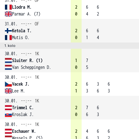
31.01.
--:--
OF
Llodra M.
2
6
6
Parmar A. (7)
0
4
2
31.01.
--:--
OF
Ketola T.
2
6
6
Mutis O.
0
1
4
1. kolo
30.01.
--:--
1K
Sluiter R. (1)
1
7
Van Scheppingen D.
0
5
30.01.
--:--
1K
Vacek J.
2
6
3
6
Lee M.
1
3
6
3
30.01.
--:--
1K
Trimmel C.
2
7
6
Kroslak J.
0
6
3
30.01.
--:--
1K
Eschauer W.
2
4
6
6
Wessels P. (5)
1
6
3
2