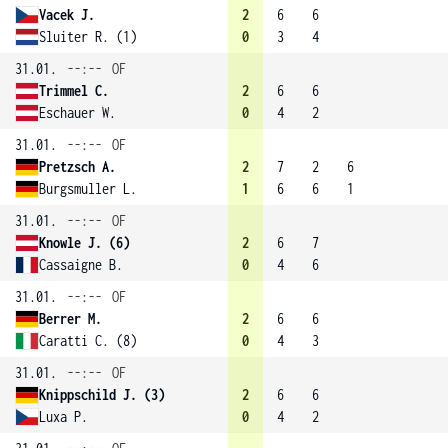
Vacek J.
2
6
6
Sluiter R. (1)
0
3
4
31.01.
--:--
OF
Trimmel C.
2
6
6
Eschauer W.
0
4
2
31.01.
--:--
OF
Pretzsch A.
2
7
2
6
Burgsmuller L.
1
6
6
1
31.01.
--:--
OF
Knowle J. (6)
2
6
7
Cassaigne B.
0
4
6
31.01.
--:--
OF
Berrer M.
2
6
6
Caratti C. (8)
0
4
3
31.01.
--:--
OF
Knippschild J. (3)
2
6
6
Luxa P.
0
4
2