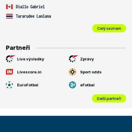
Diallo Gabriel
Tararudee Lanlana
Celý seznam
Partneři
Live výsledky
Zprávy
Livescore.in
Sport odds
EuroFotbal
eFotbal
Další partneři