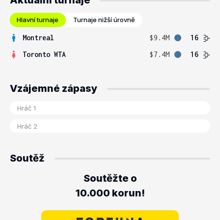
Aktuální turnaje
Hlavní turnaje
Turnaje nižší úrovně
Montreal
$9.4M
16
Toronto WTA
$7.4M
16
Vzájemné zápasy
Soutěž
Soutěžte o
10.000 korun!