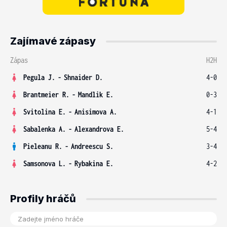
Zajímavé zápasy
Zápas
H2H
Pegula J.
-
Shnaider D.
4-0
Brantmeier R.
-
Mandlik E.
0-3
Svitolina E.
-
Anisimova A.
4-1
Sabalenka A.
-
Alexandrova E.
5-4
Pieleanu R.
-
Andreescu S.
3-4
Samsonova L.
-
Rybakina E.
4-2
Profily hráčů