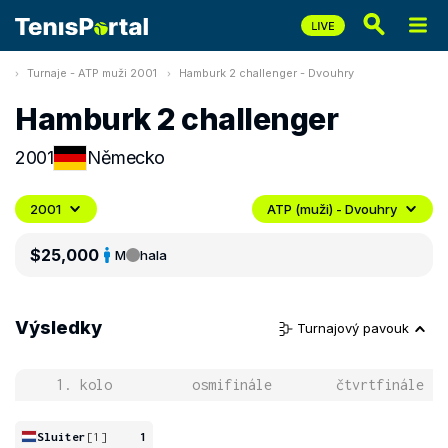
Turnaje - ATP muži 2001
Hamburk 2 challenger - Dvouhry
Hamburk 2 challenger
2001
Německo
2001
ATP (muži) - Dvouhry
$25,000
M
hala
Výsledky
Turnajový pavouk
1. kolo
osmifinále
čtvrtfinále
Sluiter
[1]
1