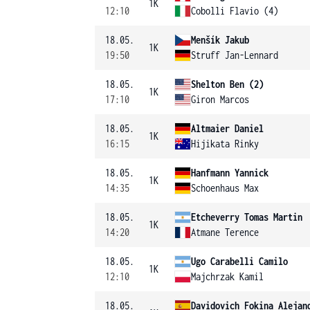
1K
12:10
Cobolli Flavio (4)
18.05.
Menšík Jakub
1K
19:50
Struff Jan-Lennard
18.05.
Shelton Ben (2)
1K
17:10
Giron Marcos
18.05.
Altmaier Daniel
1K
16:15
Hijikata Rinky
18.05.
Hanfmann Yannick
1K
14:35
Schoenhaus Max
18.05.
Etcheverry Tomas Martin
1K
14:20
Atmane Terence
18.05.
Ugo Carabelli Camilo
1K
12:10
Majchrzak Kamil
18.05.
Davidovich Fokina Alejan