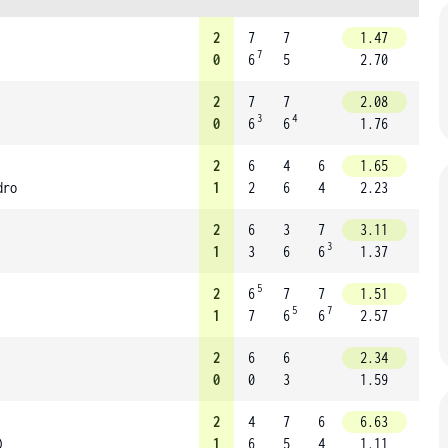
2
7
7
1.47
7
0
6
5
2.70
2
7
7
2.08
3
4
0
6
6
1.76
2
6
4
6
1.65
dro
1
2
6
4
2.23
2
6
3
7
3.11
3
1
3
6
6
1.37
5
2
6
7
7
1.51
5
7
1
7
6
6
2.57
2
6
6
2.34
0
0
3
1.59
2
4
7
6
6.63
)
1
6
5
4
1.11