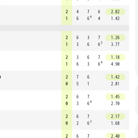
2
4
7
6
2.82
4
1
6
6
4
1.42
2
6
3
7
1.26
2
1
3
6
6
3.77
2
3
6
7
1.18
4
1
6
3
6
4.90
)
2
7
6
1.42
0
5
1
2.81
2
6
7
1.45
4
0
3
6
2.70
2
6
7
2.17
3
0
2
6
1.68
2
6
7
2.40