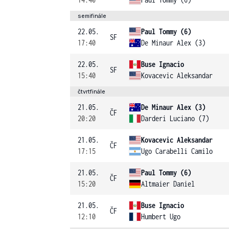
semifinále
22.05.
Paul Tommy (6)
SF
17:40
De Minaur Alex (3)
22.05.
Buse Ignacio
SF
15:40
Kovacevic Aleksandar
čtvrtfinále
21.05.
De Minaur Alex (3)
ČF
20:20
Darderi Luciano (7)
21.05.
Kovacevic Aleksandar
ČF
17:15
Ugo Carabelli Camilo
21.05.
Paul Tommy (6)
ČF
15:20
Altmaier Daniel
21.05.
Buse Ignacio
ČF
12:10
Humbert Ugo