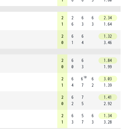
2
2
6
6
2.34
1
6
3
3
1.64
2
6
6
1.32
0
1
4
3.46
2
6
6
1.84
0
0
3
1.99
10
2
6
6
6
3.03
1
4
7
2
1.39
2
6
7
1.41
0
2
5
2.92
2
6
5
6
1.34
1
3
7
3
3.28