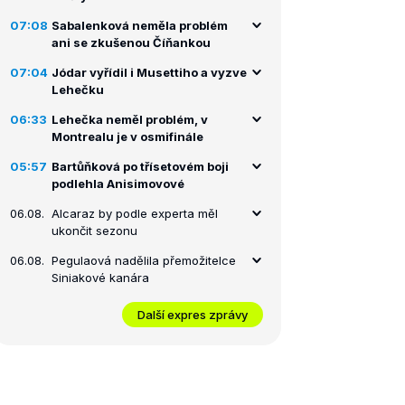
07:08
Sabalenková neměla problém
ani se zkušenou Číňankou
07:04
Jódar vyřídil i Musettiho a vyzve
Lehečku
06:33
Lehečka neměl problém, v
Montrealu je v osmifinále
05:57
Bartůňková po třísetovém boji
podlehla Anisimovové
06.08.
Alcaraz by podle experta měl
ukončit sezonu
06.08.
Pegulaová nadělila přemožitelce
Siniakové kanára
Další expres zprávy