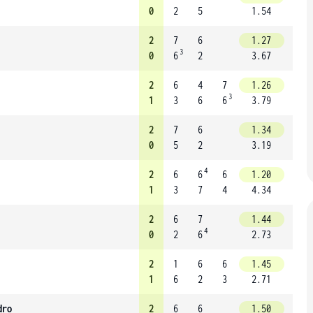
0
2
5
1.54
2
7
6
1.27
3
0
6
2
3.67
2
6
4
7
1.26
3
1
3
6
6
3.79
2
7
6
1.34
0
5
2
3.19
4
2
6
6
6
1.20
1
3
7
4
4.34
2
6
7
1.44
4
0
2
6
2.73
2
1
6
6
1.45
1
6
2
3
2.71
dro
2
6
6
1.50