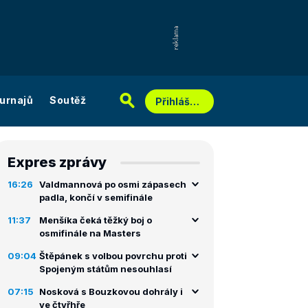
urnajů
Soutěž
Přihlášení
Expres zprávy
16:26
Valdmannová po osmi zápasech
padla, končí v semifinále
11:37
Menšíka čeká těžký boj o
osmifinále na Masters
09:04
Štěpánek s volbou povrchu proti
Spojeným státům nesouhlasí
07:15
Nosková s Bouzkovou dohrály i
ve čtyřhře