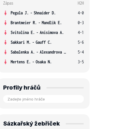
Zápas
H2H
Pegula J.
-
Shnaider D.
4-0
Brantmeier R.
-
Mandlik E.
0-3
Svitolina E.
-
Anisimova A.
4-1
Sakkari M.
-
Gauff C.
5-6
Sabalenka A.
-
Alexandrova E.
5-4
Mertens E.
-
Osaka N.
3-5
Profily hráčů
Sázkařský žebříček