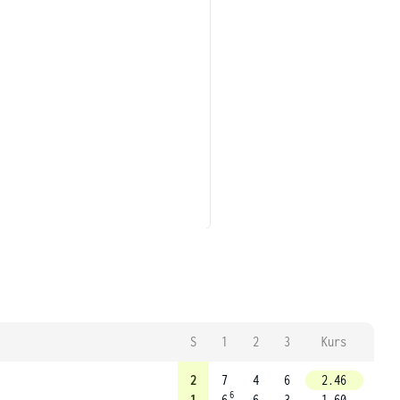
S
1
2
3
Kurs
2
7
4
6
2.46
6
1
6
6
3
1.60