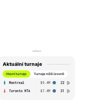
Aktuální turnaje
Hlavní turnaje
Turnaje nižší úrovně
Montreal
$9.4M
22
Toronto WTA
$7.4M
21