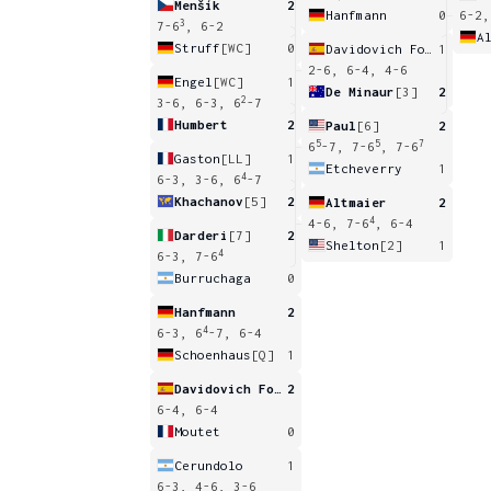
Menšík
2
Hanfmann
0
6-2,
3
7-6
, 6-2
A
Struff
[WC]
0
Davidovich Fokina
1
2-6, 6-4, 4-6
Engel
[WC]
1
De Minaur
[3]
2
2
3-6, 6-3, 6
-7
Humbert
2
Paul
[6]
2
5
5
7
6
-7, 7-6
, 7-6
Gaston
[LL]
1
Etcheverry
1
4
6-3, 3-6, 6
-7
Khachanov
[5]
2
Altmaier
2
4
4-6, 7-6
, 6-4
Darderi
[7]
2
Shelton
[2]
1
4
6-3, 7-6
Burruchaga
0
Hanfmann
2
4
6-3, 6
-7, 6-4
Schoenhaus
[Q]
1
Davidovich Fokina
2
6-4, 6-4
Moutet
0
Cerundolo
1
6-3, 4-6, 3-6