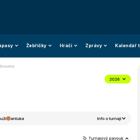
ápasy
Žebříčky
Hráči
Zprávy
Kalendář t
 Dvouhry
2026
uži
antuka
Info o turnaji
Turnajový pavouk