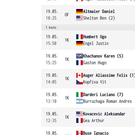
19.05.
Altmaier Daniel
OF
18:25
Shelton Ben (2)
1. kolo
19.05.
Humbert Ugo
1K
15:50
Engel Justin
19.05.
Khachanov Karen (5)
1K
15:25
Gaston Hugo
19.05.
Auger Aliassime Felix (1
1K
14:05
Kopřiva Vít
19.05.
Darderi Luciano (7)
1K
13:10
Burruchaga Roman Andres
19.05.
Kovacevic Aleksandar
1K
12:35
Gea Arthur
19.05.
Buse Ignacio