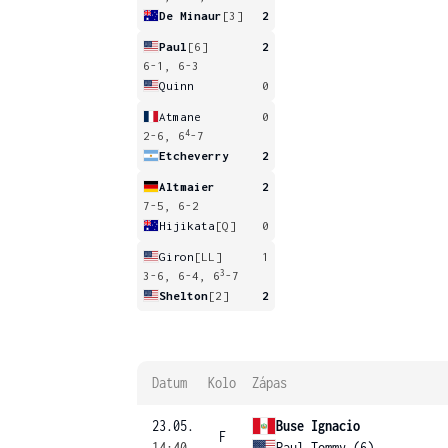
De Minaur
[3]
2
Paul
[6]
2
6-1, 6-3
Quinn
0
Atmane
0
4
2-6, 6
-7
Etcheverry
2
Altmaier
2
7-5, 6-2
Hijikata
[Q]
0
Giron
[LL]
1
3
3-6, 6-4, 6
-7
Shelton
[2]
2
Datum
Kolo
Zápas
23.05.
Buse Ignacio
F
14:40
Paul Tommy (6)