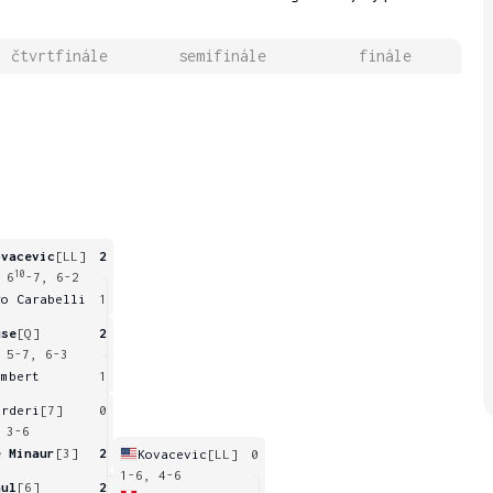
čtvrtfinále
semifinále
finále
ovacevic
[LL]
2
10
 6
-7, 6-2
go Carabelli
1
use
[Q]
2
 5-7, 6-3
umbert
1
arderi
[7]
0
 3-6
e Minaur
[3]
2
Kovacevic
[LL]
0
1-6, 4-6
aul
[6]
2