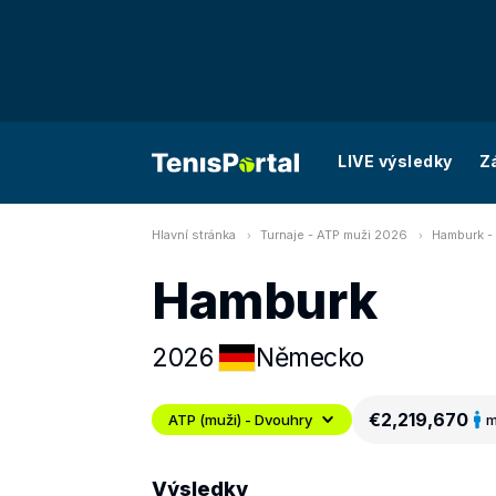
LIVE výsledky
Z
Hlavní stránka
Turnaje - ATP muži 2026
Hamburk -
Hamburk
2026
Německo
€2,219,670
ATP (muži) - Dvouhry
m
Výsledky