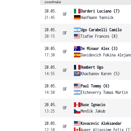
osmifinále
20.05.
Darderi Luciano (7)
OF
21:45
Hanfmann Yannick
20.05.
Ugo Carabelli Camilo
OF
20:15
Tiafoe Frances (8)
20.05.
De Minaur Alex (3)
OF
17:30
Davidovich Fokina Alejan
20.05.
Humbert Ugo
OF
14:55
Khachanov Karen (5)
20.05.
Paul Tommy (6)
OF
14:50
Etcheverry Tomas Martin
20.05.
Buse Ignacio
OF
13:25
Menšík Jakub
20.05.
Kovacevic Aleksandar
OF
12:10
Auger Aliassime Felix (1