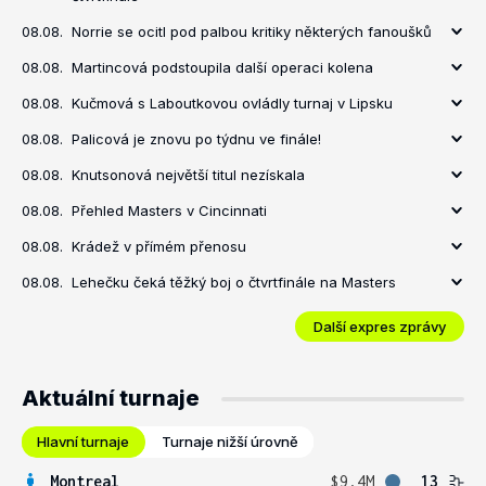
08.08.
Norrie se ocitl pod palbou kritiky některých fanoušků
08.08.
Martincová podstoupila další operaci kolena
08.08.
Kučmová s Laboutkovou ovládly turnaj v Lipsku
08.08.
Palicová je znovu po týdnu ve finále!
08.08.
Knutsonová největší titul nezískala
08.08.
Přehled Masters v Cincinnati
08.08.
Krádež v přímém přenosu
08.08.
Lehečku čeká těžký boj o čtvrtfinále na Masters
Další expres zprávy
Aktuální turnaje
Hlavní turnaje
Turnaje nižší úrovně
Montreal
$9.4M
13