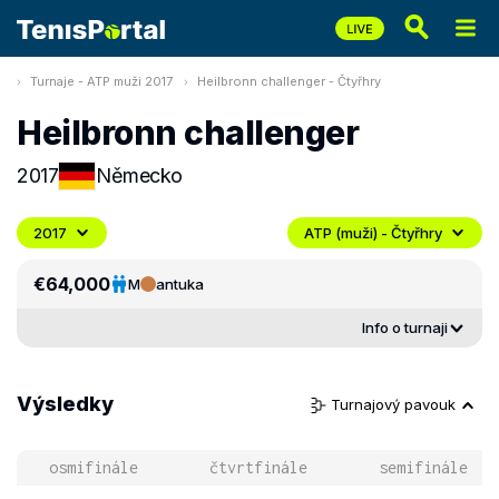
Turnaje - ATP muži 2017
Heilbronn challenger - Čtyřhry
Heilbronn challenger
2017
Německo
2017
ATP (muži) - Čtyřhry
€64,000
M
antuka
Info o turnaji
Výsledky
Turnajový pavouk
osmifinále
čtvrtfinále
semifinále