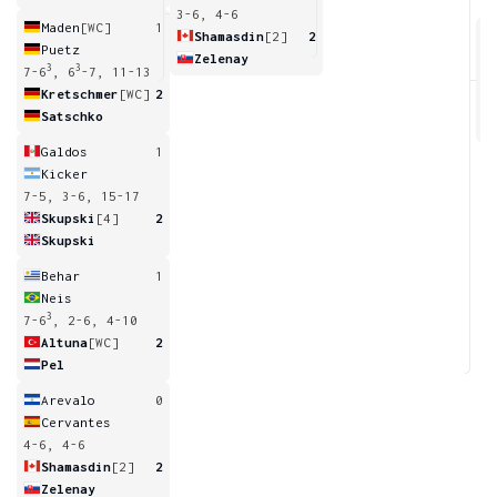
3-6, 4-6
Maden
[WC]
1
Shamasdin
[2]
2
Puetz
Zelenay
3
3
7-6
, 6
-7, 11-13
6
Kretschmer
[WC]
2
Satschko
Galdos
1
Kicker
7-5, 3-6, 15-17
Skupski
[4]
2
Skupski
Behar
1
Neis
3
7-6
, 2-6, 4-10
Altuna
[WC]
2
Pel
Arevalo
0
Cervantes
4-6, 4-6
Shamasdin
[2]
2
Zelenay