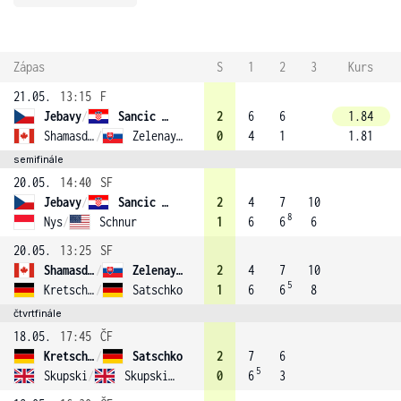
Zápas
S
1
2
3
Kurs
21.05.
13:15
F
Jebavy
/
Sancic (1)
2
6
6
1.84
Shamasdin
/
Zelenay (2)
0
4
1
1.81
semifinále
20.05.
14:40
SF
Jebavy
/
Sancic (1)
2
4
7
10
8
Nys
/
Schnur
1
6
6
6
20.05.
13:25
SF
Shamasdin
/
Zelenay (2)
2
4
7
10
5
Kretschmer
/
Satschko
1
6
6
8
čtvrtfinále
18.05.
17:45
ČF
Kretschmer
/
Satschko
2
7
6
5
Skupski
/
Skupski (4)
0
6
3