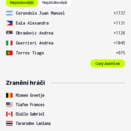
Nejziskovější
Nejztrátovější
Cerundolo Juan Manuel
+1737
Eala Alexandra
+1131
Obradovic Andrea
+1126
Guerrieri Andrea
+1045
Torres Tiago
+975
Celý žebříček
Zranění hráči
Minnen Greetje
Tiafoe Frances
Diallo Gabriel
Tararudee Lanlana