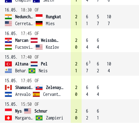
16.05.
18:30
OF
Nedunchezhiyan
/
Rungkat
2
6
5
10
Cerretani
/
Mies
1
1
7
7
16.05.
17:45
OF
Marcan
/
Weissborn (3)
2
6
6
Fucsovics
/
Kozlov
0
4
4
15.05.
17:40
OF
3
Altuna
/
Pel
2
6
6
10
Behar
/
Neis
1
7
2
4
15.05.
17:05
OF
Shamasdin
/
Zelenay (2)
2
6
6
Arevalo
/
Cervantes
0
4
4
15.05.
15:50
OF
Nys
/
Schnur
2
6
6
Margaroli
/
Zampieri
0
2
1