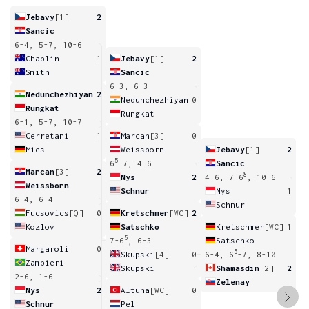
Jebavy
[1]
2
Sancic
6-4, 5-7, 10-6
Chaplin
1
Jebavy
[1]
2
Smith
Sancic
6-3, 6-3
Nedunchezhiyan
2
Nedunchezhiyan
0
Rungkat
Rungkat
6-1, 5-7, 10-7
Cerretani
1
Marcan
[3]
0
Mies
Weissborn
Jebavy
[1]
2
5
6
-7, 4-6
Sancic
Marcan
[3]
2
8
Nys
2
4-6, 7-6
, 10-6
Weissborn
Schnur
Nys
1
6-4, 6-4
Schnur
Fucsovics
[Q]
0
Kretschmer
[WC]
2
Kozlov
Satschko
Kretschmer
[WC]
1
5
7-6
, 6-3
Satschko
Margaroli
0
5
Skupski
[4]
0
6-4, 6
-7, 8-10
Zampieri
Skupski
Shamasdin
[2]
2
2-6, 1-6
Zelenay
Nys
2
Altuna
[WC]
0
Schnur
Pel