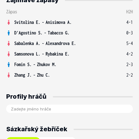
Zajímavé zápasy
Zápas
H2H
Svitolina E.
-
Anisimova A.
4-1
D'Agostino S.
-
Tabacco G.
0-3
Sabalenka A.
-
Alexandrova E.
5-4
Samsonova L.
-
Rybakina E.
4-2
Fomin S.
-
Zhukov M.
2-3
Zhang J.
-
Zhu C.
2-2
Profily hráčů
Sázkařský žebříček