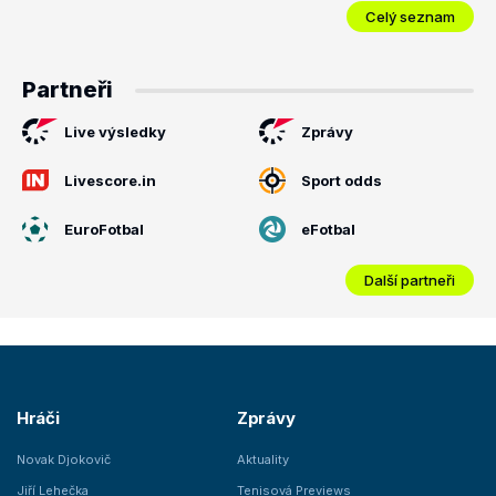
Celý seznam
Partneři
Live výsledky
Zprávy
Livescore.in
Sport odds
EuroFotbal
eFotbal
Další partneři
Hráči
Zprávy
Novak Djokovič
Aktuality
Jiří Lehečka
Tenisová Previews