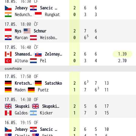
18.05.
16:30
ČF
Jebavy
/
Sancic (1)
2
6
6
Nedunchezhiyan
/
Rungkat
0
3
3
17.05.
18:00
ČF
Nys
/
Schnur
2
7
6
5
Marcan
/
Weissborn (3)
0
6
4
17.05.
16:40
ČF
Shamasdin
/
Zelenay (2)
2
6
6
1.39
Altuna
/
Pel
0
3
4
2.70
osmifinále
17.05.
17:50
OF
3
Kretschmer
/
Satschko
2
6
7
13
3
Maden
/
Puetz
1
7
6
11
17.05.
14:30
OF
Skupski
/
Skupski (4)
2
5
6
17
Galdos
/
Kicker
1
7
3
15
16.05.
19:15
OF
Jebavy
/
Sancic (1)
2
6
5
10
Chaplin
/
Smith
1
4
7
6