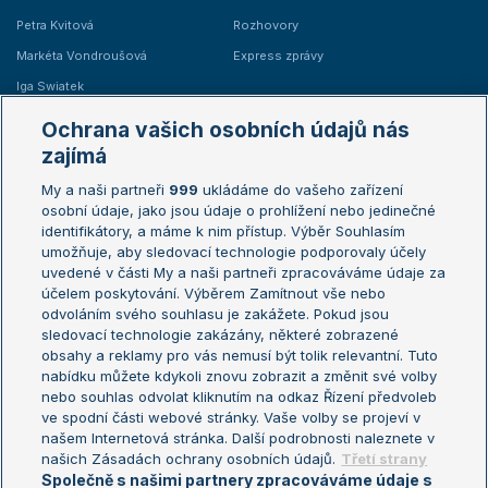
Petra Kvitová
Rozhovory
Markéta Vondroušová
Express zprávy
Iga Swiatek
Marie Bouzková
Ochrana vašich osobních údajů nás
Žebříčky
Kalendář turnajů
zajímá
My a naši partneři
999
ukládáme do vašeho zařízení
Žebříček ATP (muži)
Australian Open
osobní údaje, jako jsou údaje o prohlížení nebo jedinečné
Žebříček WTA (ženy)
French Open
identifikátory, a máme k nim přístup. Výběr Souhlasím
umožňuje, aby sledovací technologie podporovaly účely
Sázkařský žebříček
Wimbledon
uvedené v části My a naši partneři zpracováváme údaje za
US Open
účelem poskytování. Výběrem Zamítnout vše nebo
odvoláním svého souhlasu je zakážete. Pokud jsou
Turnaj mistrů
sledovací technologie zakázány, některé zobrazené
Turnaj mistryň
obsahy a reklamy pro vás nemusí být tolik relevantní. Tuto
Aktualní trendy
nabídku můžete kdykoli znovu zobrazit a změnit své volby
nebo souhlas odvolat kliknutím na odkaz Řízení předvoleb
ve spodní části webové stránky. Vaše volby se projeví v
Fotbalové přestupy
našem Internetová stránka. Další podrobnosti naleznete v
Livesport Daily
našich Zásadách ochrany osobních údajů.
Třetí strany
Společně s našimi partnery zpracováváme údaje s
LS Prague Open