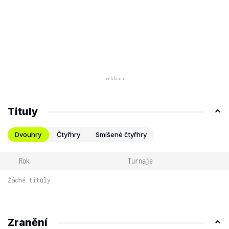
Tituly
Dvouhry
Čtyřhry
Smíšené čtyřhry
Rok
Turnaje
Žádné tituly
Zranění