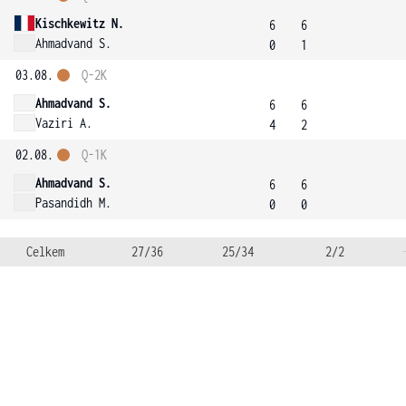
Kischkewitz N.
6
6
Ahmadvand S.
0
1
03.08.
Q-2K
Ahmadvand S.
6
6
Vaziri A.
4
2
02.08.
Q-1K
Ahmadvand S.
6
6
Pasandidh M.
0
0
Celkem
27/36
25/34
2/2