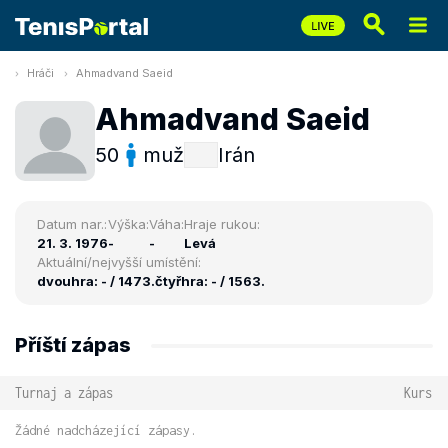
Hráči
Ahmadvand Saeid
Ahmadvand Saeid
50
muž
Irán
Datum nar.:
Výška:
Váha:
Hraje rukou:
21. 3. 1976
-
-
Levá
Aktuální/nejvyšší umístění:
dvouhra: - / 1473.
čtyřhra: - / 1563.
Příští zápas
Turnaj a zápas
Kurs
Žádné nadcházející zápasy.