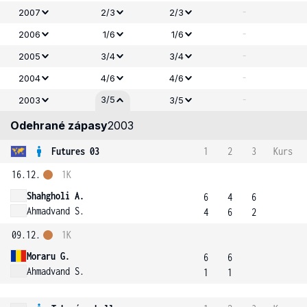
-
2007
2/3
2/3
-
2006
1/6
1/6
-
2005
3/4
3/4
-
2004
4/6
4/6
-
3/5
2003
3/5
Odehrané zápasy
2003
Futures 03
1
2
3
Kurs
16.12.
1K
Shahgholi A.
6
4
6
Ahmadvand S.
4
6
2
09.12.
1K
Moraru G.
6
6
Ahmadvand S.
1
1