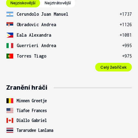
Nejziskovější
Nejztrátovější
Cerundolo Juan Manuel
+1737
Obradovic Andrea
+1126
Eala Alexandra
+1081
Guerrieri Andrea
+995
Torres Tiago
+975
Celý žebříček
Zranění hráči
Minnen Greetje
Tiafoe Frances
Diallo Gabriel
Tararudee Lanlana