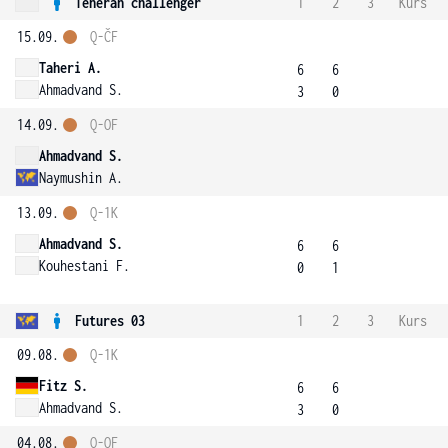
Teherán challenger
1
2
3
Kurs
15.09.
Q-ČF
Taheri A.
6
6
Ahmadvand S.
3
0
14.09.
Q-OF
Ahmadvand S.
Naymushin A.
13.09.
Q-1K
Ahmadvand S.
6
6
Kouhestani F.
0
1
Futures 03
1
2
3
Kurs
09.08.
Q-1K
Fitz S.
6
6
Ahmadvand S.
3
0
04.08.
Q-OF