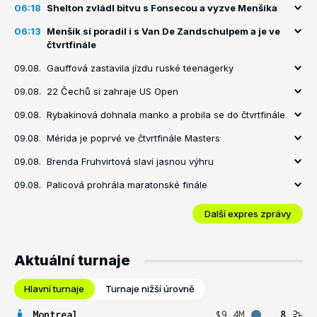
06:18
Shelton zvládl bitvu s Fonsecou a vyzve Menšíka
06:13
Menšík si poradil i s Van De Zandschulpem a je ve
čtvrtfinále
09.08.
Gauffová zastavila jízdu ruské teenagerky
09.08.
22 Čechů si zahraje US Open
09.08.
Rybakinová dohnala manko a probila se do čtvrtfinále
09.08.
Mérida je poprvé ve čtvrtfinále Masters
09.08.
Brenda Fruhvirtová slaví jasnou výhru
09.08.
Palicová prohrála maratonské finále
Další expres zprávy
Aktuální turnaje
Hlavní turnaje
Turnaje nižší úrovně
Montreal
$9.4M
8