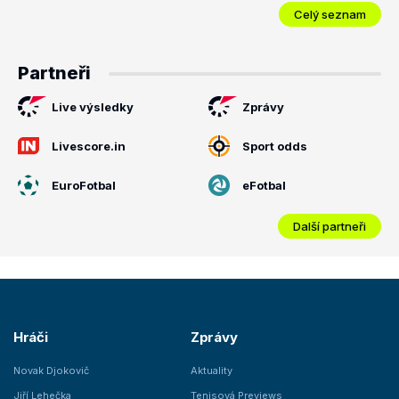
Celý seznam
Partneři
Live výsledky
Zprávy
Livescore.in
Sport odds
EuroFotbal
eFotbal
Další partneři
Hráči
Zprávy
Novak Djokovič
Aktuality
Jiří Lehečka
Tenisová Previews