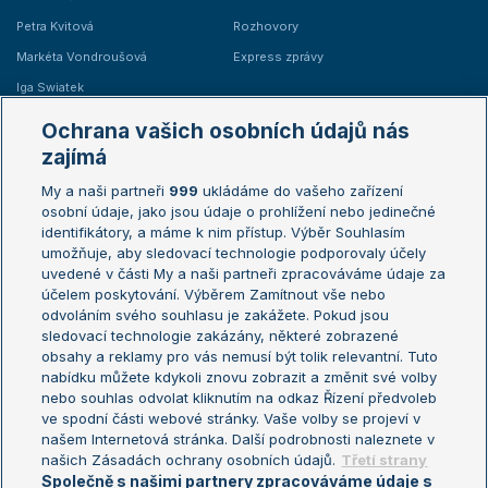
Petra Kvitová
Rozhovory
Markéta Vondroušová
Express zprávy
Iga Swiatek
Marie Bouzková
Ochrana vašich osobních údajů nás
Žebříčky
Kalendář turnajů
zajímá
My a naši partneři
999
ukládáme do vašeho zařízení
Žebříček ATP (muži)
Australian Open
osobní údaje, jako jsou údaje o prohlížení nebo jedinečné
Žebříček WTA (ženy)
French Open
identifikátory, a máme k nim přístup. Výběr Souhlasím
umožňuje, aby sledovací technologie podporovaly účely
Sázkařský žebříček
Wimbledon
uvedené v části My a naši partneři zpracováváme údaje za
US Open
účelem poskytování. Výběrem Zamítnout vše nebo
odvoláním svého souhlasu je zakážete. Pokud jsou
Turnaj mistrů
sledovací technologie zakázány, některé zobrazené
Turnaj mistryň
obsahy a reklamy pro vás nemusí být tolik relevantní. Tuto
Aktualní trendy
nabídku můžete kdykoli znovu zobrazit a změnit své volby
nebo souhlas odvolat kliknutím na odkaz Řízení předvoleb
ve spodní části webové stránky. Vaše volby se projeví v
Fotbalové přestupy
našem Internetová stránka. Další podrobnosti naleznete v
Livesport Daily
našich Zásadách ochrany osobních údajů.
Třetí strany
Společně s našimi partnery zpracováváme údaje s
LS Prague Open