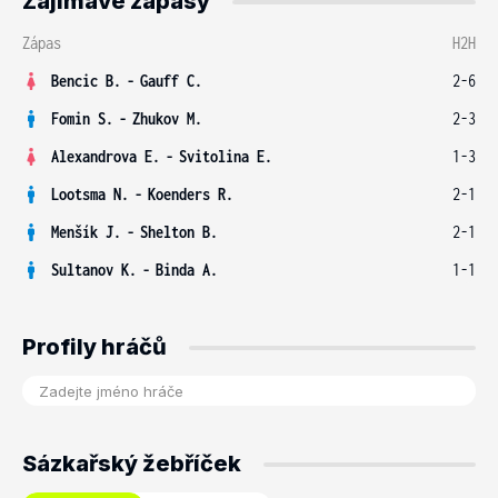
Zajímavé zápasy
Zápas
H2H
Bencic B.
-
Gauff C.
2-6
Fomin S.
-
Zhukov M.
2-3
Alexandrova E.
-
Svitolina E.
1-3
Lootsma N.
-
Koenders R.
2-1
Menšík J.
-
Shelton B.
2-1
Sultanov K.
-
Binda A.
1-1
Profily hráčů
Sázkařský žebříček