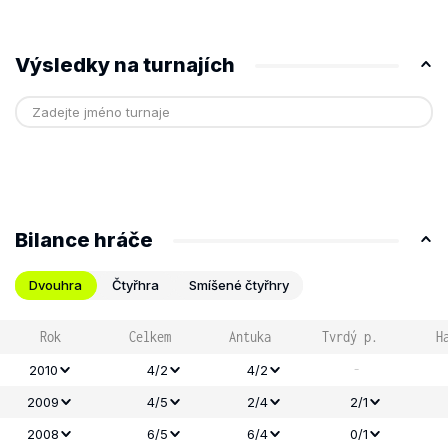
Výsledky na turnajích
Bilance hráče
Dvouhra
Čtyřhra
Smíšené čtyřhry
Rok
Celkem
Antuka
Tvrdý p.
H
-
2010
4/2
4/2
2009
4/5
2/4
2/1
2008
6/5
6/4
0/1