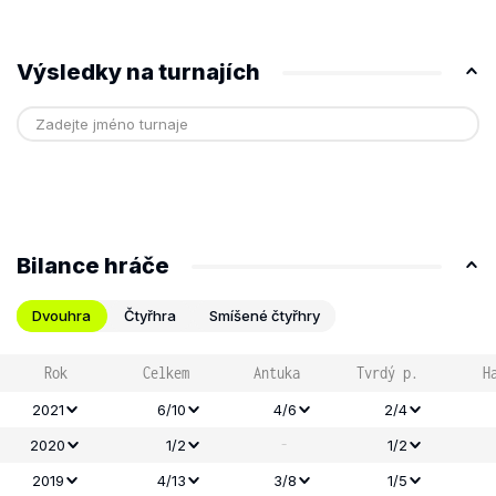
Výsledky na turnajích
Bilance hráče
Dvouhra
Čtyřhra
Smíšené čtyřhry
Rok
Celkem
Antuka
Tvrdý p.
H
2021
6/10
4/6
2/4
-
2020
1/2
1/2
2019
4/13
3/8
1/5