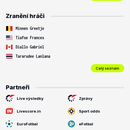
Zranění hráči
Minnen Greetje
Tiafoe Frances
Diallo Gabriel
Tararudee Lanlana
Celý seznam
Partneři
Live výsledky
Zprávy
Livescore.in
Sport odds
EuroFotbal
eFotbal