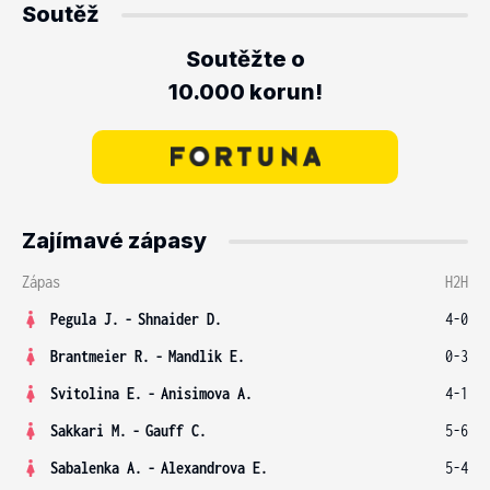
Soutěž
Soutěžte o
10.000 korun!
Zajímavé zápasy
Zápas
H2H
Pegula J.
-
Shnaider D.
4-0
Brantmeier R.
-
Mandlik E.
0-3
Svitolina E.
-
Anisimova A.
4-1
Sakkari M.
-
Gauff C.
5-6
Sabalenka A.
-
Alexandrova E.
5-4