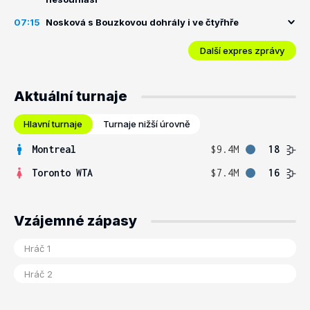
07:15
Nosková s Bouzkovou dohrály i ve čtyřhře
Další expres zprávy
Aktuální turnaje
Hlavní turnaje
Turnaje nižší úrovně
Montreal
$9.4M
18
Toronto WTA
$7.4M
16
Vzájemné zápasy