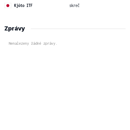
Kjóto ITF
skreč
Zprávy
Nenalezeny žádné zprávy.