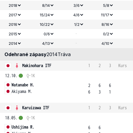
2018
8/14
3/6
5/8
2017
15/24
4/6
11/17
2016
10/22
1/2
8/16
-
2015
0/6
0/2
-
2014
4/13
4/10
Odehrané zápasy
2014
Tráva
Makinohara ITF
1
2
3
Kurs
12.10.
Q-1K
Watanabe H.
2
6
6
Akiyama M.
6
3
1
Karuizawa ITF
1
2
3
Kurs
18.05.
Q-1K
Ushijima R.
6
6