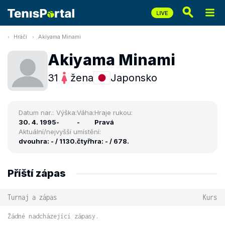
Hráči
Akiyama Minami
Akiyama Minami
31
žena
Japonsko
Datum nar.:
Výška:
Váha:
Hraje rukou:
30. 4. 1995
-
-
Pravá
Aktuální/nejvyšší umístění:
dvouhra: - / 1130.
čtyřhra: - / 678.
Příští zápas
Turnaj a zápas
Kurs
Žádné nadcházející zápasy.