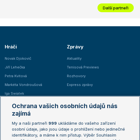
Další partneři
Hráči
Zprávy
Novak Djokovič
Aktuality
Jiří Lehečka
Tenisová Previews
Petra Kvitová
Rozhovory
Markéta Vondroušová
Express zprávy
Iga Swiatek
Marie Bouzková
Ochrana vašich osobních údajů nás
Žebříčky
Kalendář turnajů
zajímá
My a naši partneři
999
ukládáme do vašeho zařízení
Žebříček ATP (muži)
Australian Open
osobní údaje, jako jsou údaje o prohlížení nebo jedinečné
Žebříček WTA (ženy)
French Open
identifikátory, a máme k nim přístup. Výběr Souhlasím