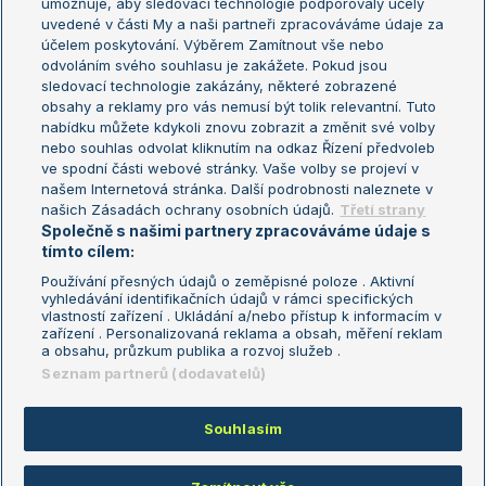
umožňuje, aby sledovací technologie podporovaly účely
Sázkařský žebříček
Wimbledon
uvedené v části My a naši partneři zpracováváme údaje za
US Open
účelem poskytování. Výběrem Zamítnout vše nebo
odvoláním svého souhlasu je zakážete. Pokud jsou
Turnaj mistrů
sledovací technologie zakázány, některé zobrazené
Turnaj mistryň
obsahy a reklamy pro vás nemusí být tolik relevantní. Tuto
Aktualní trendy
nabídku můžete kdykoli znovu zobrazit a změnit své volby
nebo souhlas odvolat kliknutím na odkaz Řízení předvoleb
ve spodní části webové stránky. Vaše volby se projeví v
Fotbalové přestupy
našem Internetová stránka. Další podrobnosti naleznete v
Livesport Daily
našich Zásadách ochrany osobních údajů.
Třetí strany
Společně s našimi partnery zpracováváme údaje s
LS Prague Open
tímto cílem:
Používání přesných údajů o zeměpisné poloze . Aktivní
vyhledávání identifikačních údajů v rámci specifických
vlastností zařízení . Ukládání a/nebo přístup k informacím v
Podmínky užití
Nastavení soukromí
zařízení . Personalizovaná reklama a obsah, měření reklam
GDPR a žurnalistika
Reklama
a obsahu, průzkum publika a rozvoj služeb .
Informace o zpracování osobních
Kontakt
Seznam partnerů (dodavatelů)
údajů
Tiráž
Souhlasím
Copyright © 2008-2026 TenisPortal.cz. Využíváme zpravodajství ČTK.