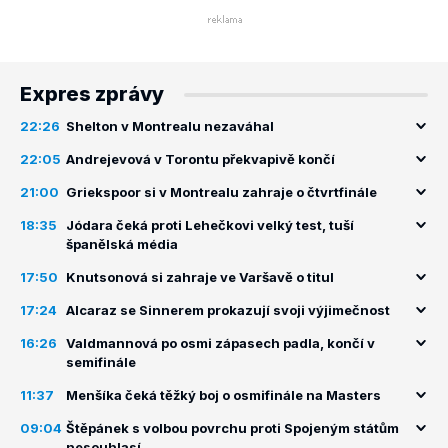
Expres zprávy
22:26
Shelton v Montrealu nezaváhal
22:05
Andrejevová v Torontu překvapivě končí
21:00
Griekspoor si v Montrealu zahraje o čtvrtfinále
18:35
Jódara čeká proti Lehečkovi velký test, tuší
španělská média
17:50
Knutsonová si zahraje ve Varšavě o titul
17:24
Alcaraz se Sinnerem prokazují svoji výjimečnost
16:26
Valdmannová po osmi zápasech padla, končí v
semifinále
11:37
Menšíka čeká těžký boj o osmifinále na Masters
09:04
Štěpánek s volbou povrchu proti Spojeným státům
nesouhlasí