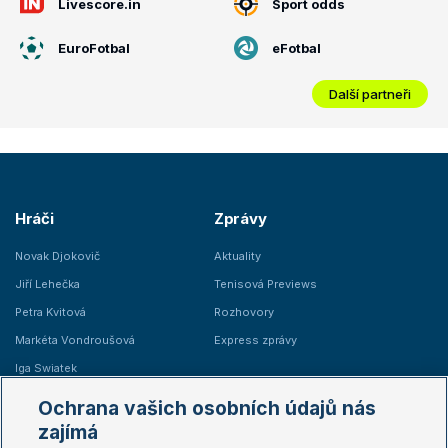
Livescore.in
Sport odds
EuroFotbal
eFotbal
Další partneři
Hráči
Zprávy
Novak Djokovič
Aktuality
Jiří Lehečka
Tenisová Previews
Petra Kvitová
Rozhovory
Markéta Vondroušová
Express zprávy
Iga Swiatek
Marie Bouzková
Ochrana vašich osobních údajů nás
Žebříčky
Kalendář turnajů
zajímá