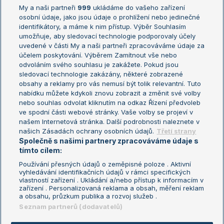
My a naši partneři
999
ukládáme do vašeho zařízení
Žebříček ATP (muži)
Australian Open
osobní údaje, jako jsou údaje o prohlížení nebo jedinečné
Žebříček WTA (ženy)
French Open
identifikátory, a máme k nim přístup. Výběr Souhlasím
umožňuje, aby sledovací technologie podporovaly účely
Sázkařský žebříček
Wimbledon
uvedené v části My a naši partneři zpracováváme údaje za
US Open
účelem poskytování. Výběrem Zamítnout vše nebo
odvoláním svého souhlasu je zakážete. Pokud jsou
Turnaj mistrů
sledovací technologie zakázány, některé zobrazené
Turnaj mistryň
obsahy a reklamy pro vás nemusí být tolik relevantní. Tuto
Aktualní trendy
nabídku můžete kdykoli znovu zobrazit a změnit své volby
nebo souhlas odvolat kliknutím na odkaz Řízení předvoleb
ve spodní části webové stránky. Vaše volby se projeví v
Fotbalové přestupy
našem Internetová stránka. Další podrobnosti naleznete v
Livesport Daily
našich Zásadách ochrany osobních údajů.
Třetí strany
Společně s našimi partnery zpracováváme údaje s
LS Prague Open
tímto cílem:
Používání přesných údajů o zeměpisné poloze . Aktivní
vyhledávání identifikačních údajů v rámci specifických
vlastností zařízení . Ukládání a/nebo přístup k informacím v
Podmínky užití
Nastavení soukromí
zařízení . Personalizovaná reklama a obsah, měření reklam
GDPR a žurnalistika
Reklama
a obsahu, průzkum publika a rozvoj služeb .
Informace o zpracování osobních
Kontakt
Seznam partnerů (dodavatelů)
údajů
Tiráž