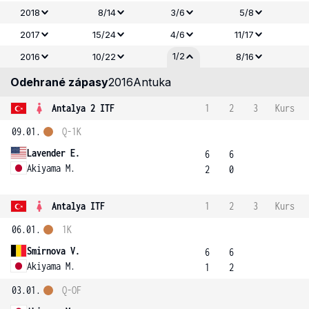
2018
8/14
3/6
5/8
2017
15/24
4/6
11/17
1/2
2016
10/22
8/16
Odehrané zápasy
2016
Antuka
Antalya 2 ITF
1
2
3
Kurs
09.01.
Q-1K
Lavender E.
6
6
Akiyama M.
2
0
Antalya ITF
1
2
3
Kurs
06.01.
1K
Smirnova V.
6
6
Akiyama M.
1
2
03.01.
Q-OF