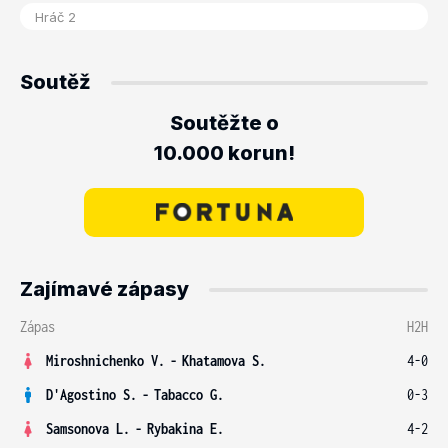
Soutěž
Soutěžte o
10.000 korun!
Zajímavé zápasy
Zápas
H2H
Miroshnichenko V.
-
Khatamova S.
4-0
D'Agostino S.
-
Tabacco G.
0-3
Samsonova L.
-
Rybakina E.
4-2