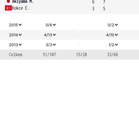
Akiyama M.
6
7
Kokce E.
3
5
-
2015
0/6
0/2
-
2014
4/13
4/10
-
2013
3/3
1/2
Celkem
51/107
15/28
33/66