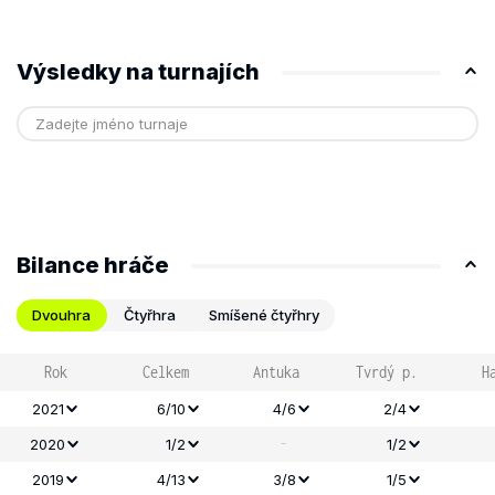
Výsledky na turnajích
Bilance hráče
Dvouhra
Čtyřhra
Smíšené čtyřhry
Rok
Celkem
Antuka
Tvrdý p.
H
2021
6/10
4/6
2/4
-
2020
1/2
1/2
2019
4/13
3/8
1/5