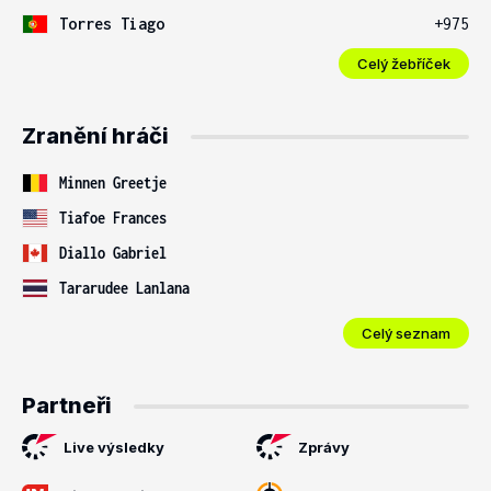
Torres Tiago
+975
Celý žebříček
Zranění hráči
Minnen Greetje
Tiafoe Frances
Diallo Gabriel
Tararudee Lanlana
Celý seznam
Partneři
Live výsledky
Zprávy