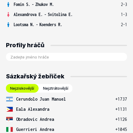
Fomin S.
-
Zhukov M.
2-3
Alexandrova E.
-
Svitolina E.
1-3
Lootsma N.
-
Koenders R.
2-1
Profily hráčů
Sázkařský žebříček
Nejziskovější
Nejztrátovější
Cerundolo Juan Manuel
+1737
Eala Alexandra
+1131
Obradovic Andrea
+1126
Guerrieri Andrea
+1045