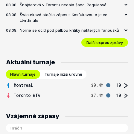
08.08.
Šnajderová v Torontu nedala šanci Pegulaové
08.08.
Šwiateková otočila zápas s Kosťukovou a je ve
čtvrtfinále
08.08.
Norrie se ocitl pod palbou kritiky některých fanoušků
Další expres zprávy
Aktuální turnaje
Hlavní turnaje
Turnaje nižší úrovně
Montreal
$9.4M
10
Toronto WTA
$7.4M
10
Vzájemné zápasy