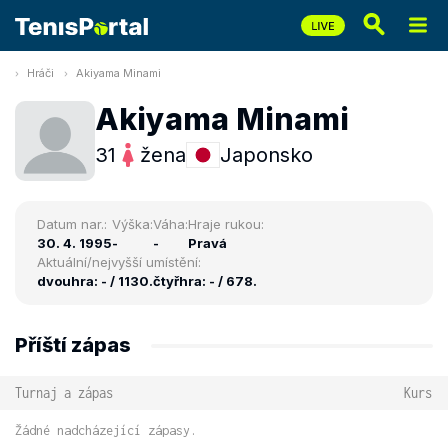
Hráči
Akiyama Minami
Akiyama Minami
31
žena
Japonsko
Datum nar.:
Výška:
Váha:
Hraje rukou:
30. 4. 1995
-
-
Pravá
Aktuální/nejvyšší umístění:
dvouhra: - / 1130.
čtyřhra: - / 678.
Příští zápas
Turnaj a zápas
Kurs
Žádné nadcházející zápasy.