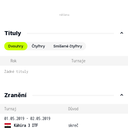
Tituly
Dvouhry
Čtyřhry
Smíšené čtyřhry
Rok
Turnaje
Žádné tituly
Zranění
Turnaj
Důvod
01.05.2019 - 02.05.2019
Káhira 3 ITF
skreč