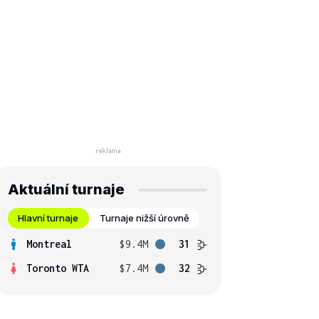
Aktuální turnaje
Hlavní turnaje
Turnaje nižší úrovně
Montreal
$9.4M
31
Toronto WTA
$7.4M
32