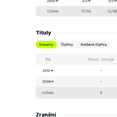
2000
3/3
3/3
Celkem
57/64
53/60
Tituly
Dvouhry
Čtyřhry
Smíšené čtyřhry
Rok
Hlavní turnaje
-
2010
-
2008
Celkem:
0
Zranění