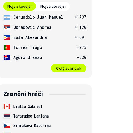
Nejziskovější
Nejztrátovější
Cerundolo Juan Manuel
+1737
Obradovic Andrea
+1126
Eala Alexandra
+1091
Torres Tiago
+975
Aguiard Enzo
+936
Celý žebříček
Zranění hráči
Diallo Gabriel
Tararudee Lanlana
Siniaková Kateřina