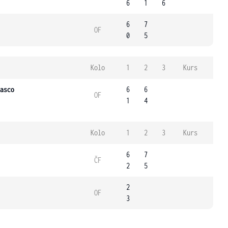
6
1
6
6
7
OF
0
5
Kolo
1
2
3
Kurs
asco
6
6
OF
1
4
Kolo
1
2
3
Kurs
6
7
ČF
2
5
2
OF
3