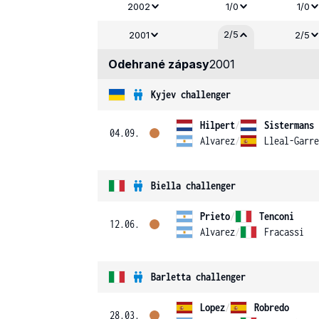
2002
1/0
1/0
2/5
2001
2/5
Odehrané zápasy
2001
Kyjev challenger
Hilpert
/
Sistermans
04.09.
Alvarez
/
Lleal-Garre
Biella challenger
Prieto
/
Tenconi
12.06.
Alvarez
/
Fracassi
Barletta challenger
Lopez
/
Robredo
28.03.