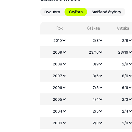
Dvouhra
Čtyřhra
Smíšené čtyřhry
Rok
Celkem
Antuka
2010
2/8
2/8
2009
23/16
23/16
2008
3/9
2/9
2007
8/6
8/6
2006
7/8
6/6
2005
4/4
2/3
2004
2/5
2/4
2003
2/0
2/0