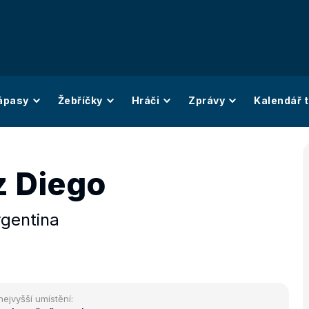
ápasy
Žebříčky
Hráči
Zprávy
Kalendář t
z Diego
gentina
nejvyšší umístění: