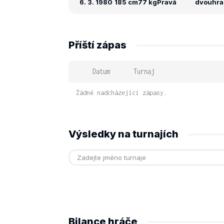
6. 3. 1980
185 cm
77 kg
Pravá
dvouhra: 
Příští zápas
Datum
Turnaj
Žádné nadcházející zápasy.
Výsledky na turnajích
Bilance hráče