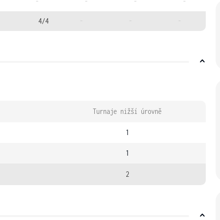
-
-
-
-
4/4
-
-
-
Turnaje nižší úrovně
1
1
2