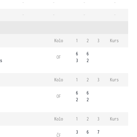
-
-
-
-
-
-
-
-
Kolo
1
2
3
Kurs
6
6
OF
s
3
2
Kolo
1
2
3
Kurs
6
6
OF
2
2
Kolo
1
2
3
Kurs
3
6
7
ČF