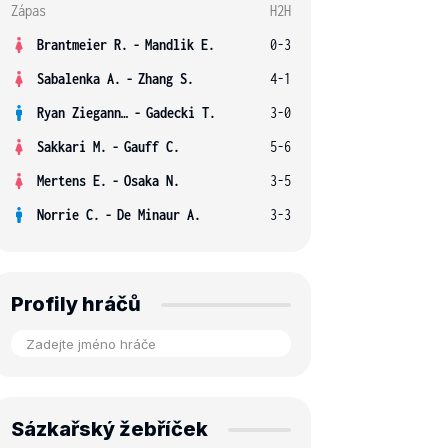
Zápas
H2H
Brantmeier R.
-
Mandlik E.
0-3
Sabalenka A.
-
Zhang S.
4-1
Ryan Ziegann S.
-
Gadecki T.
3-0
Sakkari M.
-
Gauff C.
5-6
Mertens E.
-
Osaka N.
3-5
Norrie C.
-
De Minaur A.
3-3
Profily hráčů
Sázkařský žebříček