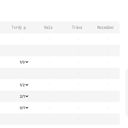
Tvrdý p.
Hala
Tráva
Nezadáno
-
-
-
-
-
-
-
-
-
-
-
1/0
-
-
-
-
-
-
-
1/2
-
-
-
2/1
-
-
-
0/1
-
-
-
-