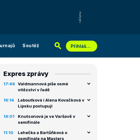
urnajů
Soutěž
Přihlášení
Expres zprávy
17:46
Valdmannová píše osmé
vítězství v řadě
16:14
Laboutková i Alena Kovačková v
Lipsku postupují
14:01
Knutsonová je ve Varšavě v
semifinále
11:10
Lehečka a Bartůňková o
osmifinále na Masters