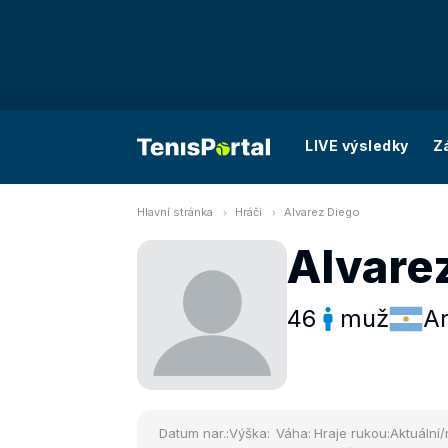
LIVE výsledky
Z
Hlavní stránka
Hráči
Alvarez Diego
Alvare
46
muž
Ar
Datum nar.:
Výška:
Váha:
Hraje rukou:
Aktuální/