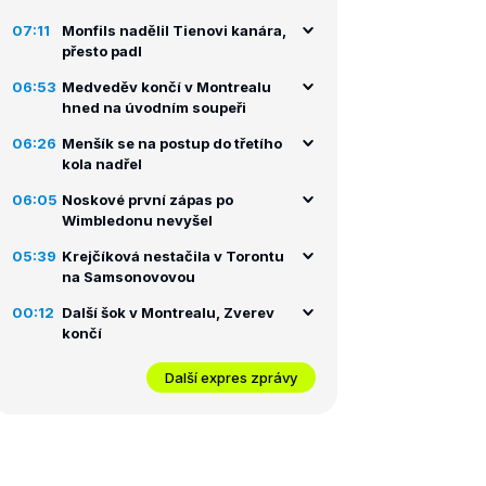
07:11
Monfils nadělil Tienovi kanára,
přesto padl
06:53
Medveděv končí v Montrealu
hned na úvodním soupeři
06:26
Menšík se na postup do třetího
kola nadřel
06:05
Noskové první zápas po
Wimbledonu nevyšel
05:39
Krejčíková nestačila v Torontu
na Samsonovovou
00:12
Další šok v Montrealu, Zverev
končí
Další expres zprávy