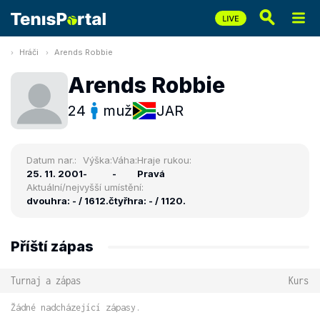
Hráči
Arends Robbie
Arends Robbie
24
muž
JAR
Datum nar.:
Výška:
Váha:
Hraje rukou:
25. 11. 2001
-
-
Pravá
Aktuální/nejvyšší umístění:
dvouhra: - / 1612.
čtyřhra: - / 1120.
Příští zápas
Turnaj a zápas
Kurs
Žádné nadcházející zápasy.