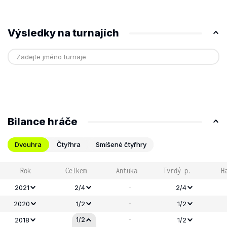
Výsledky na turnajích
Bilance hráče
Dvouhra
Čtyřhra
Smíšené čtyřhry
Rok
Celkem
Antuka
Tvrdý p.
H
-
2021
2/4
2/4
-
2020
1/2
1/2
-
1/2
2018
1/2