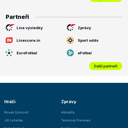
Partneři
Live výsledky
Zprávy
Livescore.in
Sport odds
EuroFotbal
eFotbal
Další partneři
Hráči
Zprávy
Novak Djokovič
Aktuality
Jiří Lehečka
Tenisová Previews