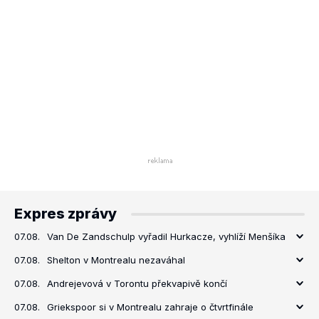
Expres zprávy
07.08.
Van De Zandschulp vyřadil Hurkacze, vyhlíží Menšíka
07.08.
Shelton v Montrealu nezaváhal
07.08.
Andrejevová v Torontu překvapivě končí
07.08.
Griekspoor si v Montrealu zahraje o čtvrtfinále