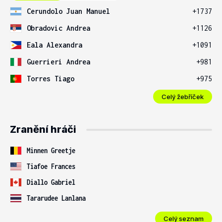
Cerundolo Juan Manuel
+1737
Obradovic Andrea
+1126
Eala Alexandra
+1091
Guerrieri Andrea
+981
Torres Tiago
+975
Celý žebříček
Zranění hráči
Minnen Greetje
Tiafoe Frances
Diallo Gabriel
Tararudee Lanlana
Celý seznam