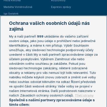
Petra Kvitová
Rozhovory
Markéta Vondroušová
Express zprávy
Iga Swiatek
Marie Bouzková
Ochrana vašich osobních údajů nás
Žebříčky
Kalendář turnajů
zajímá
My a naši partneři
999
ukládáme do vašeho zařízení
Žebříček ATP (muži)
Australian Open
osobní údaje, jako jsou údaje o prohlížení nebo jedinečné
Žebříček WTA (ženy)
French Open
identifikátory, a máme k nim přístup. Výběr Souhlasím
umožňuje, aby sledovací technologie podporovaly účely
Sázkařský žebříček
Wimbledon
uvedené v části My a naši partneři zpracováváme údaje za
US Open
účelem poskytování. Výběrem Zamítnout vše nebo
odvoláním svého souhlasu je zakážete. Pokud jsou
Turnaj mistrů
sledovací technologie zakázány, některé zobrazené
Turnaj mistryň
obsahy a reklamy pro vás nemusí být tolik relevantní. Tuto
Aktualní trendy
nabídku můžete kdykoli znovu zobrazit a změnit své volby
nebo souhlas odvolat kliknutím na odkaz Řízení předvoleb
ve spodní části webové stránky. Vaše volby se projeví v
Fotbalové přestupy
našem Internetová stránka. Další podrobnosti naleznete v
Livesport Daily
našich Zásadách ochrany osobních údajů.
Třetí strany
Společně s našimi partnery zpracováváme údaje s
LS Prague Open
tímto cílem: