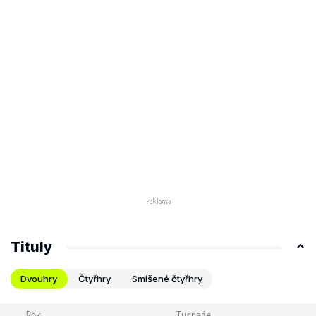
Tituly
Dvouhry
Čtyřhry
Smíšené čtyřhry
Rok
Turnaje