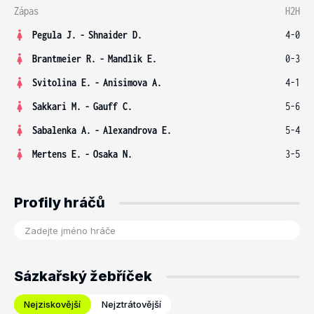
Zápas
H2H
Pegula J.
-
Shnaider D.
4-0
Brantmeier R.
-
Mandlik E.
0-3
Svitolina E.
-
Anisimova A.
4-1
Sakkari M.
-
Gauff C.
5-6
Sabalenka A.
-
Alexandrova E.
5-4
Mertens E.
-
Osaka N.
3-5
Profily hráčů
Sázkařský žebříček
Nejziskovější
Nejztrátovější