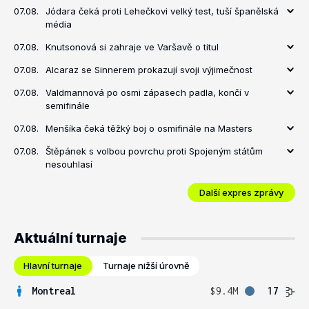
07.08.
Jódara čeká proti Lehečkovi velký test, tuší španělská
média
07.08.
Knutsonová si zahraje ve Varšavě o titul
07.08.
Alcaraz se Sinnerem prokazují svoji výjimečnost
07.08.
Valdmannová po osmi zápasech padla, končí v
semifinále
07.08.
Menšíka čeká těžký boj o osmifinále na Masters
07.08.
Štěpánek s volbou povrchu proti Spojeným státům
nesouhlasí
Další expres zprávy
Aktuální turnaje
Hlavní turnaje
Turnaje nižší úrovně
Montreal
$9.4M
17