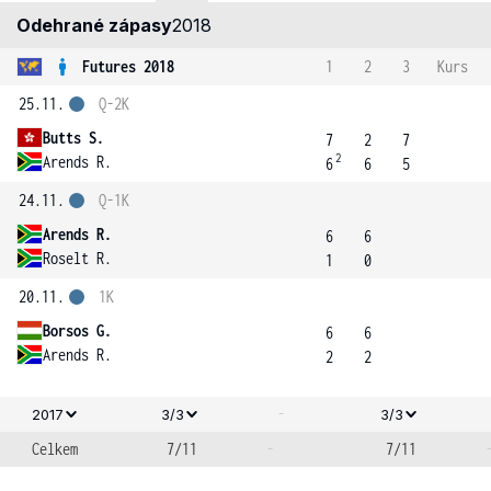
Odehrané zápasy
2018
Futures 2018
1
2
3
Kurs
25.11.
Q-2K
Butts S.
7
2
7
2
Arends R.
6
6
5
24.11.
Q-1K
Arends R.
6
6
Roselt R.
1
0
20.11.
1K
Borsos G.
6
6
Arends R.
2
2
-
2017
3/3
3/3
Celkem
7/11
-
7/11