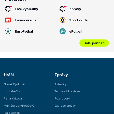
Live výsledky
Zprávy
Livescore.in
Sport odds
EuroFotbal
eFotbal
Další partneři
Hráči
Zprávy
Novak Djokovič
Aktuality
Jiří Lehečka
Tenisová Previews
Petra Kvitová
Rozhovory
Markéta Vondroušová
Express zprávy
Iga Swiatek