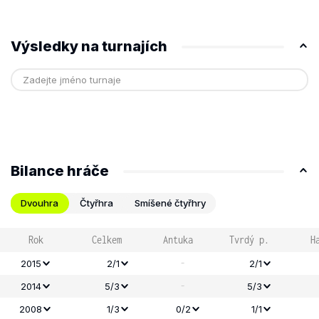
Výsledky na turnajích
Bilance hráče
Dvouhra
Čtyřhra
Smíšené čtyřhry
Rok
Celkem
Antuka
Tvrdý p.
H
-
2015
2/1
2/1
-
2014
5/3
5/3
2008
1/3
0/2
1/1