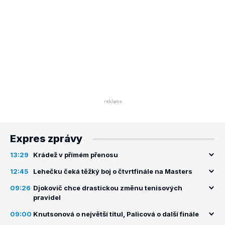
Expres zprávy
13:29
Krádež v přímém přenosu
12:45
Lehečku čeká těžký boj o čtvrtfinále na Masters
09:26
Djokovič chce drastickou změnu tenisových
pravidel
09:00
Knutsonová o největší titul, Palicová o další finále