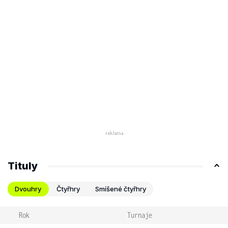
Tituly
Dvouhry
Čtyřhry
Smíšené čtyřhry
Rok
Turnaje