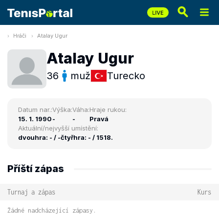
Hráči
Atalay Ugur
Atalay Ugur
36
muž
Turecko
Datum nar.:
Výška:
Váha:
Hraje rukou:
15. 1. 1990
-
-
Pravá
Aktuální/nejvyšší umístění:
dvouhra: - / -
čtyřhra: - / 1518.
Příští zápas
Turnaj a zápas
Kurs
Žádné nadcházející zápasy.