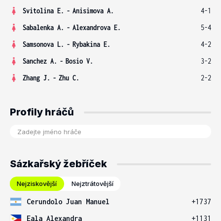
Svitolina E.
-
Anisimova A.
4-1
Sabalenka A.
-
Alexandrova E.
5-4
Samsonova L.
-
Rybakina E.
4-2
Sanchez A.
-
Bosio V.
3-2
Zhang J.
-
Zhu C.
2-2
Profily hráčů
Sázkařský žebříček
Nejziskovější
Nejztrátovější
Cerundolo Juan Manuel
+1737
Eala Alexandra
+1131