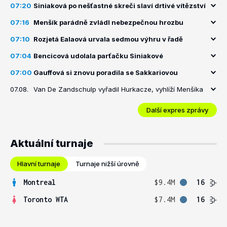
07:20
Siniaková po nešťastné skreči slaví drtivé vítězství
07:16
Menšík parádně zvládl nebezpečnou hrozbu
07:10
Rozjetá Ealaová urvala sedmou výhru v řadě
07:04
Bencicová udolala parťačku Siniakové
07:00
Gauffová si znovu poradila se Sakkariovou
07.08.
Van De Zandschulp vyřadil Hurkacze, vyhlíží Menšíka
Další expres zprávy
Aktuální turnaje
Hlavní turnaje
Turnaje nižší úrovně
Montreal
$9.4M
16
Toronto WTA
$7.4M
16