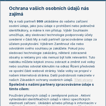
Marie Bouzková
Ochrana vašich osobních údajů nás
Žebříčky
Kalendář turnajů
zajímá
My a naši partneři
999
ukládáme do vašeho zařízení
Žebříček ATP (muži)
Australian Open
osobní údaje, jako jsou údaje o prohlížení nebo jedinečné
Žebříček WTA (ženy)
French Open
identifikátory, a máme k nim přístup. Výběr Souhlasím
umožňuje, aby sledovací technologie podporovaly účely
Sázkařský žebříček
Wimbledon
uvedené v části My a naši partneři zpracováváme údaje za
US Open
účelem poskytování. Výběrem Zamítnout vše nebo
odvoláním svého souhlasu je zakážete. Pokud jsou
Turnaj mistrů
sledovací technologie zakázány, některé zobrazené
Turnaj mistryň
obsahy a reklamy pro vás nemusí být tolik relevantní. Tuto
Aktualní trendy
nabídku můžete kdykoli znovu zobrazit a změnit své volby
nebo souhlas odvolat kliknutím na odkaz Řízení předvoleb
ve spodní části webové stránky. Vaše volby se projeví v
Fotbalové přestupy
našem Internetová stránka. Další podrobnosti naleznete v
Livesport Daily
našich Zásadách ochrany osobních údajů.
Třetí strany
Společně s našimi partnery zpracováváme údaje s
LS Prague Open
tímto cílem:
Používání přesných údajů o zeměpisné poloze . Aktivní
vyhledávání identifikačních údajů v rámci specifických
vlastností zařízení . Ukládání a/nebo přístup k informacím v
Podmínky užití
Nastavení soukromí