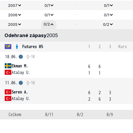
-
2007
0/1
0/1
-
2006
0/1
0/1
-
0/2
2005
0/2
Odehrané zápasy
2005
Futures 05
1
2
3
Kurs
18.06.
Q-1K
Ekman M.
6
6
Atalay U.
1
1
11.06.
Q-1K
Seren A.
6
2
3
Atalay U.
2
6
3
Celkem
8/11
0/2
8/9