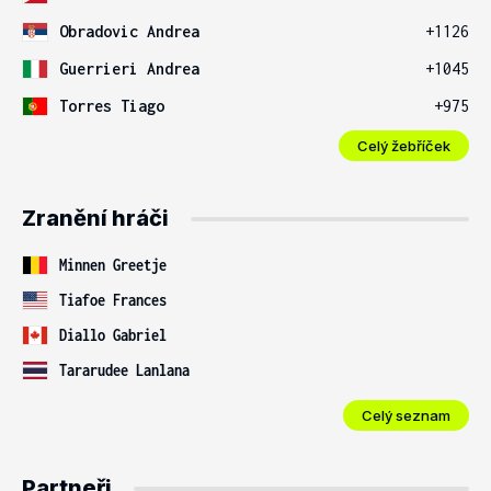
Obradovic Andrea
+1126
Guerrieri Andrea
+1045
Torres Tiago
+975
Celý žebříček
Zranění hráči
Minnen Greetje
Tiafoe Frances
Diallo Gabriel
Tararudee Lanlana
Celý seznam
Partneři