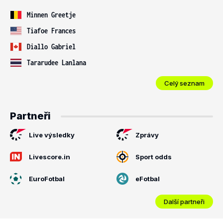
Minnen Greetje
Tiafoe Frances
Diallo Gabriel
Tararudee Lanlana
Celý seznam
Partneři
Live výsledky
Zprávy
Livescore.in
Sport odds
EuroFotbal
eFotbal
Další partneři