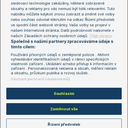
sledovací technologie zakázány, některé zobrazené
Turnaj mistryň
obsahy a reklamy pro vás nemusí být tolik relevantní. Tuto
Aktualní trendy
nabídku můžete kdykoli znovu zobrazit a změnit své volby
nebo souhlas odvolat kliknutím na odkaz Řízení předvoleb
ve spodní části webové stránky. Vaše volby se projeví v
Fotbalové přestupy
našem Internetová stránka. Další podrobnosti naleznete v
Livesport Daily
našich Zásadách ochrany osobních údajů.
Třetí strany
Společně s našimi partnery zpracováváme údaje s
LS Prague Open
tímto cílem:
Používání přesných údajů o zeměpisné poloze . Aktivní
vyhledávání identifikačních údajů v rámci specifických
vlastností zařízení . Ukládání a/nebo přístup k informacím v
Podmínky užití
Nastavení soukromí
zařízení . Personalizovaná reklama a obsah, měření reklam
GDPR a žurnalistika
Reklama
a obsahu, průzkum publika a rozvoj služeb .
Informace o zpracování osobních
Kontakt
Seznam partnerů (dodavatelů)
údajů
Tiráž
Souhlasím
Copyright © 2008-2026 TenisPortal.cz. Využíváme zpravodajství ČTK.
Zamítnout vše
Řízení předvoleb