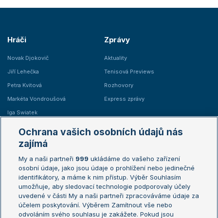
Hráči
Zprávy
Novak Djokovič
Aktuality
Jiří Lehečka
Tenisová Previews
Petra Kvitová
Rozhovory
Markéta Vondroušová
Express zprávy
Iga Swiatek
Marie Bouzková
Ochrana vašich osobních údajů nás
Žebříčky
Kalendář turnajů
zajímá
My a naši partneři
999
ukládáme do vašeho zařízení
Žebříček ATP (muži)
Australian Open
osobní údaje, jako jsou údaje o prohlížení nebo jedinečné
Žebříček WTA (ženy)
French Open
identifikátory, a máme k nim přístup. Výběr Souhlasím
umožňuje, aby sledovací technologie podporovaly účely
Sázkařský žebříček
Wimbledon
uvedené v části My a naši partneři zpracováváme údaje za
US Open
účelem poskytování. Výběrem Zamítnout vše nebo
odvoláním svého souhlasu je zakážete. Pokud jsou
Turnaj mistrů