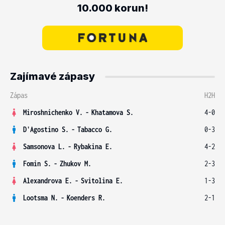
10.000 korun!
Zajímavé zápasy
Zápas
H2H
Miroshnichenko V.
-
Khatamova S.
4-0
D'Agostino S.
-
Tabacco G.
0-3
Samsonova L.
-
Rybakina E.
4-2
Fomin S.
-
Zhukov M.
2-3
Alexandrova E.
-
Svitolina E.
1-3
Lootsma N.
-
Koenders R.
2-1