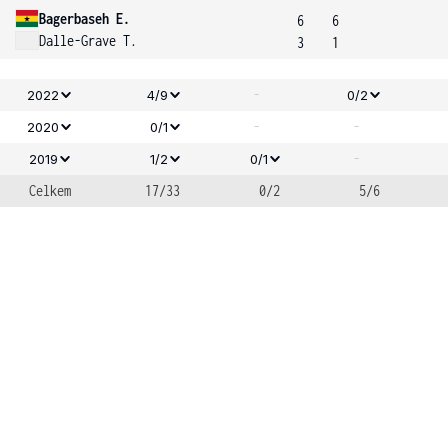
Bagerbaseh E.
6
6
Dalle-Grave T.
3
1
-
2022
4/9
0/2
-
-
2020
0/1
-
2019
1/2
0/1
Celkem
17/33
0/2
5/6