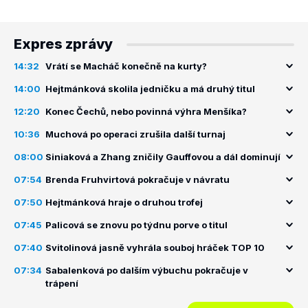
Expres zprávy
14:32
Vrátí se Macháč konečně na kurty?
14:00
Hejtmánková skolila jedničku a má druhý titul
12:20
Konec Čechů, nebo povinná výhra Menšíka?
10:36
Muchová po operaci zrušila další turnaj
08:00
Siniaková a Zhang zničily Gauffovou a dál dominují
07:54
Brenda Fruhvirtová pokračuje v návratu
07:50
Hejtmánková hraje o druhou trofej
07:45
Palicová se znovu po týdnu porve o titul
07:40
Svitolinová jasně vyhrála souboj hráček TOP 10
07:34
Sabalenková po dalším výbuchu pokračuje v
trápení