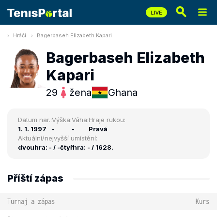
Hráči
Bagerbaseh Elizabeth Kapari
Bagerbaseh Elizabeth
Kapari
29
žena
Ghana
Datum nar.:
Výška:
Váha:
Hraje rukou:
1. 1. 1997
-
-
Pravá
Aktuální/nejvyšší umístění:
dvouhra: - / -
čtyřhra: - / 1628.
Příští zápas
Turnaj a zápas
Kurs