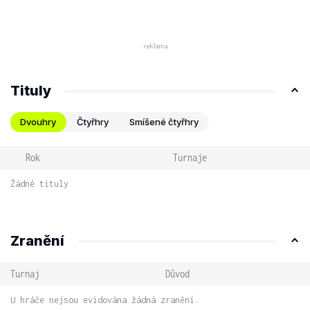
Tituly
Dvouhry
Čtyřhry
Smíšené čtyřhry
Rok
Turnaje
Žádné tituly
Zranění
Turnaj
Důvod
U hráče nejsou evidována žádná zranění.