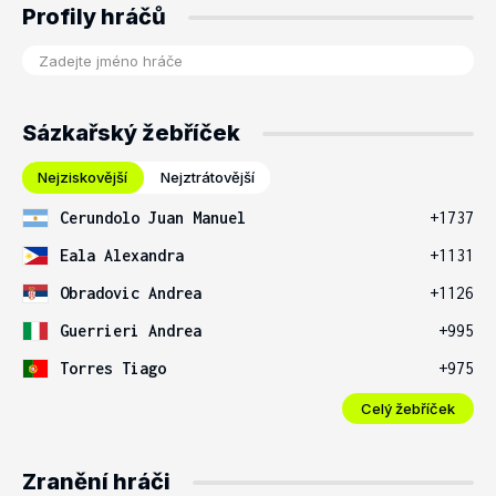
Profily hráčů
Sázkařský žebříček
Nejziskovější
Nejztrátovější
Cerundolo Juan Manuel
+1737
Eala Alexandra
+1131
Obradovic Andrea
+1126
Guerrieri Andrea
+995
Torres Tiago
+975
Celý žebříček
Zranění hráči