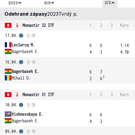
-
2/2
2023
6/9
Odehrané zápasy
2023
Tvrdý p.
Monastir 32 ITF
1
2
3
Kurs
17.04.
Q-2K
Leclercq M.
6
6
1.14
Bagerbaseh E.
4
3
4.70
16.04.
Q-1K
Bagerbaseh E.
6
7
3
Mihail D.
2
6
Monastir 31 ITF
1
2
3
Kurs
10.04.
Q-2K
Vishnevskaya E.
6
6
Bagerbaseh E.
4
3
09.04.
Q-1K