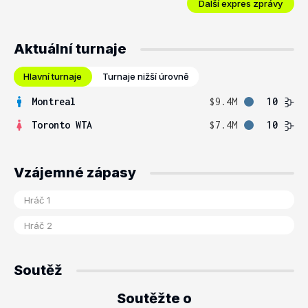
Další expres zprávy
Aktuální turnaje
Hlavní turnaje
Turnaje nižší úrovně
Montreal
$9.4M
10
Toronto WTA
$7.4M
10
Vzájemné zápasy
Soutěž
Soutěžte o