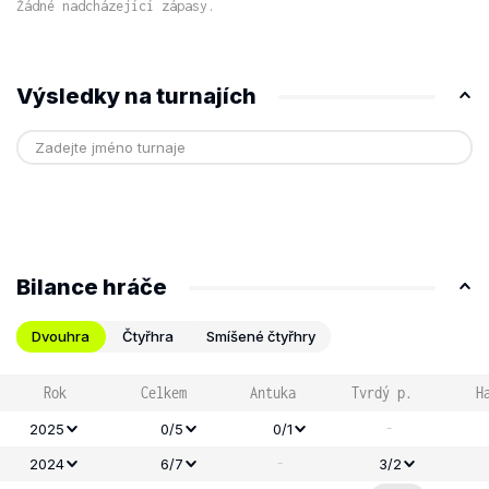
Žádné nadcházející zápasy.
Výsledky na turnajích
Bilance hráče
Dvouhra
Čtyřhra
Smíšené čtyřhry
Rok
Celkem
Antuka
Tvrdý p.
H
-
2025
0/5
0/1
-
2024
6/7
3/2