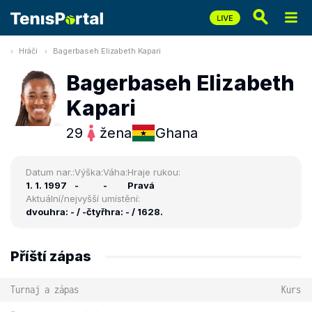
Hráči
Bagerbaseh Elizabeth Kapari
Bagerbaseh Elizabeth
Kapari
29
žena
Ghana
Datum nar.:
Výška:
Váha:
Hraje rukou:
1. 1. 1997
-
-
Pravá
Aktuální/nejvyšší umístění:
dvouhra: - / -
čtyřhra: - / 1628.
Příští zápas
Turnaj a zápas
Kurs