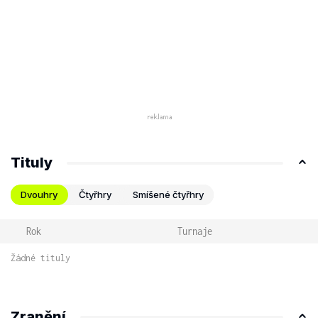
Tituly
Dvouhry
Čtyřhry
Smíšené čtyřhry
Rok
Turnaje
Žádné tituly
Zranění