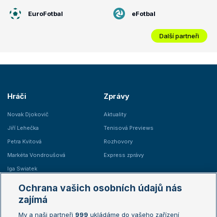
EuroFotbal
eFotbal
Další partneři
Hráči
Zprávy
Novak Djokovič
Aktuality
Jiří Lehečka
Tenisová Previews
Petra Kvitová
Rozhovory
Markéta Vondroušová
Express zprávy
Iga Swiatek
Marie Bouzková
Ochrana vašich osobních údajů nás
Žebříčky
Kalendář turnajů
zajímá
My a naši partneři
999
ukládáme do vašeho zařízení
Žebříček ATP (muži)
Australian Open