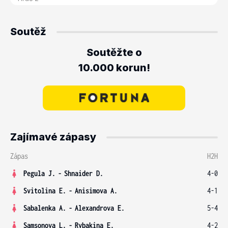
Soutěž
Soutěžte o
10.000 korun!
Zajímavé zápasy
Zápas
H2H
Pegula J.
-
Shnaider D.
4-0
Svitolina E.
-
Anisimova A.
4-1
Sabalenka A.
-
Alexandrova E.
5-4
Samsonova L.
-
Rybakina E.
4-2