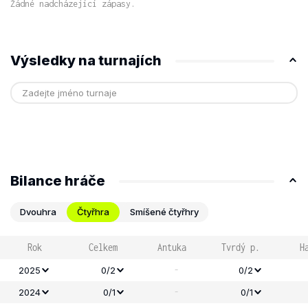
Žádné nadcházející zápasy.
Výsledky na turnajích
Bilance hráče
Dvouhra
Čtyřhra
Smíšené čtyřhry
Rok
Celkem
Antuka
Tvrdý p.
H
-
2025
0/2
0/2
-
2024
0/1
0/1