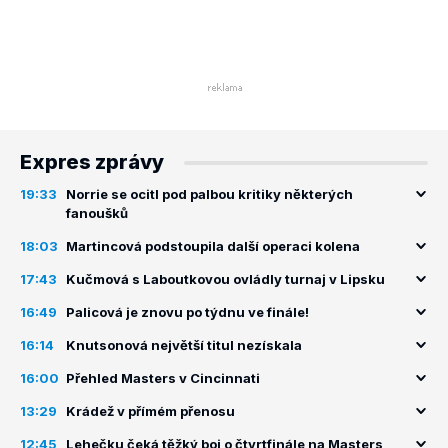
Expres zprávy
19:33
Norrie se ocitl pod palbou kritiky některých
fanoušků
18:03
Martincová podstoupila další operaci kolena
17:43
Kučmová s Laboutkovou ovládly turnaj v Lipsku
16:49
Palicová je znovu po týdnu ve finále!
16:14
Knutsonová největší titul nezískala
16:00
Přehled Masters v Cincinnati
13:29
Krádež v přímém přenosu
12:45
Lehečku čeká těžký boj o čtvrtfinále na Masters