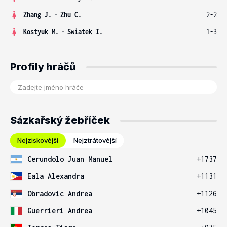
Zhang J.
-
Zhu C.
2-2
Kostyuk M.
-
Swiatek I.
1-3
Profily hráčů
Sázkařský žebříček
Nejziskovější
Nejztrátovější
Cerundolo Juan Manuel
+1737
Eala Alexandra
+1131
Obradovic Andrea
+1126
Guerrieri Andrea
+1045