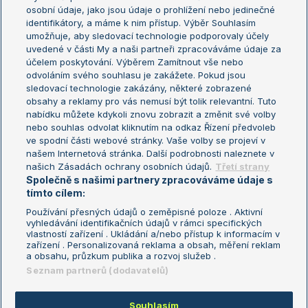
osobní údaje, jako jsou údaje o prohlížení nebo jedinečné
Žebříček WTA (ženy)
French Open
identifikátory, a máme k nim přístup. Výběr Souhlasím
umožňuje, aby sledovací technologie podporovaly účely
Sázkařský žebříček
Wimbledon
uvedené v části My a naši partneři zpracováváme údaje za
US Open
účelem poskytování. Výběrem Zamítnout vše nebo
odvoláním svého souhlasu je zakážete. Pokud jsou
Turnaj mistrů
sledovací technologie zakázány, některé zobrazené
Turnaj mistryň
obsahy a reklamy pro vás nemusí být tolik relevantní. Tuto
Aktualní trendy
nabídku můžete kdykoli znovu zobrazit a změnit své volby
nebo souhlas odvolat kliknutím na odkaz Řízení předvoleb
ve spodní části webové stránky. Vaše volby se projeví v
Fotbalové přestupy
našem Internetová stránka. Další podrobnosti naleznete v
Livesport Daily
našich Zásadách ochrany osobních údajů.
Třetí strany
Společně s našimi partnery zpracováváme údaje s
LS Prague Open
tímto cílem:
Používání přesných údajů o zeměpisné poloze . Aktivní
vyhledávání identifikačních údajů v rámci specifických
vlastností zařízení . Ukládání a/nebo přístup k informacím v
Podmínky užití
Nastavení soukromí
zařízení . Personalizovaná reklama a obsah, měření reklam
GDPR a žurnalistika
Reklama
a obsahu, průzkum publika a rozvoj služeb .
Informace o zpracování osobních
Kontakt
Seznam partnerů (dodavatelů)
údajů
Tiráž
Souhlasím