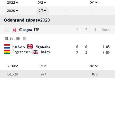
-
2022
0/2
0/1
-
-
0/1
2020
Odehrané zápasy
2020
Glasgow ITF
1
2
3
Kurs
18.02.
OF
Hartono
/
Miyazaki
6
6
1.05
Bagerbaseh
/
Daley
2
3
7.00
-
2019
0/1
0/1
Celkem
0/7
-
0/5