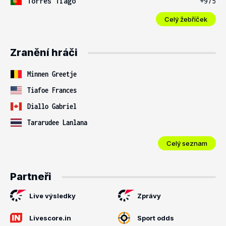
Torres Tiago
+975
Celý žebříček
Zranění hráči
Minnen Greetje
Tiafoe Frances
Diallo Gabriel
Tararudee Lanlana
Celý seznam
Partneři
Live výsledky
Zprávy
Livescore.in
Sport odds