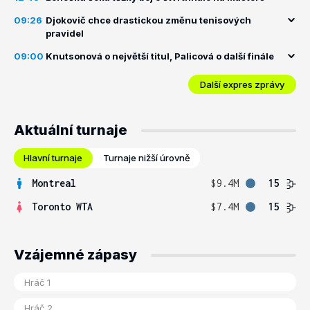
09:26
Djokovič chce drastickou změnu tenisových
pravidel
09:00
Knutsonová o největší titul, Palicová o další finále
Další expres zprávy
Aktuální turnaje
Hlavní turnaje
Turnaje nižší úrovně
Montreal
$9.4M
15
Toronto WTA
$7.4M
15
Vzájemné zápasy