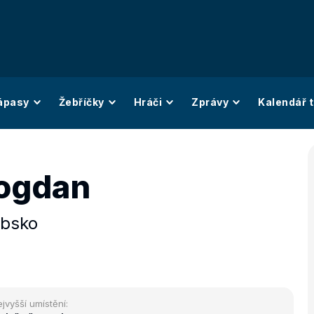
ápasy
Žebříčky
Hráči
Zprávy
Kalendář t
Bogdan
rbsko
jvyšší umístění: