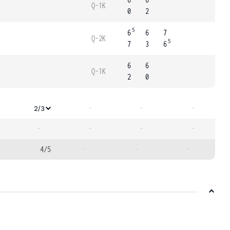
Q-1K
0
2
5
6
6
7
Q-2K
5
7
3
6
6
6
Q-1K
2
0
-
-
-
2/3
-
-
-
-
4/5
-
-
-