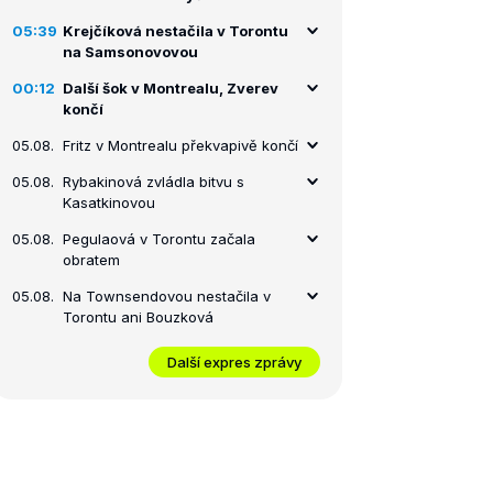
05:39
Krejčíková nestačila v Torontu
na Samsonovovou
00:12
Další šok v Montrealu, Zverev
končí
05.08.
Fritz v Montrealu překvapivě končí
05.08.
Rybakinová zvládla bitvu s
Kasatkinovou
05.08.
Pegulaová v Torontu začala
obratem
05.08.
Na Townsendovou nestačila v
Torontu ani Bouzková
Další expres zprávy