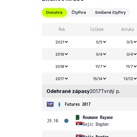
Dvouhra
Čtyřhra
Smíšené čtyřhry
Rok
Celkem
Antuka
2021
0/5
0/5
2019
0/4
0/4
2018
11/7
11/7
2017
15/14
13/12
Odehrané zápasy
2017
Tvrdý p.
Futures 2017
Roumane Rayane
29.10.
Bajic Bogdan
Bajic Bogdan