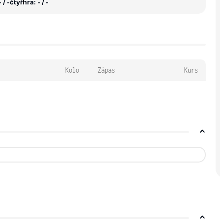
 / -
čtyřhra: - / -
Kolo
Zápas
Kurs