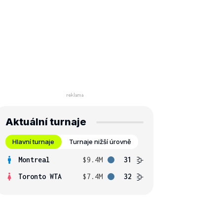
Aktuální turnaje
Hlavní turnaje
Turnaje nižší úrovně
Montreal
$9.4M
31
Toronto WTA
$7.4M
32