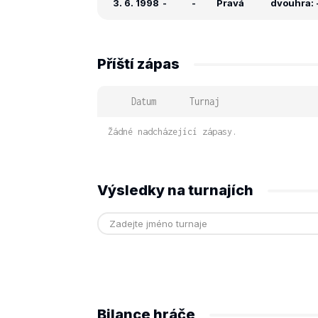
3. 6. 1998
-
-
Pravá
dvouhra: -
Příští zápas
Datum
Turnaj
Žádné nadcházející zápasy.
Výsledky na turnajích
Bilance hráče