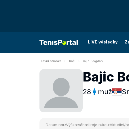
LIVE výsledky
Z
Hlavní stránka
Hráči
Bajic Bogdan
Bajic 
28
muž
S
Datum nar.:
Výška:
Váha:
Hraje rukou:
Aktuální/ne