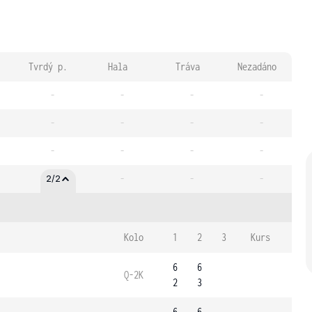
Tvrdý p.
Hala
Tráva
Nezadáno
-
-
-
-
-
-
-
-
-
-
-
-
-
-
-
2/2
Kolo
1
2
3
Kurs
6
6
Q-2K
2
3
6
6