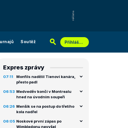
urnajů
Soutěž
Přihlášení
Expres zprávy
07:11
Monfils nadělil Tienovi kanára,
přesto padl
06:53
Medveděv končí v Montrealu
hned na úvodním soupeři
06:26
Menšík se na postup do třetího
kola nadřel
06:05
Noskové první zápas po
Wimbledonu nevyšel