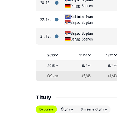
28.10.
Dengg Soeren
Kalinin Ivan
22.10.
Bajic Bogdan
Bajic Bogdan
21.10.
Dengg Soeren
2016
14/14
12/11
2015
5/4
5/4
Celkem
45/48
41/43
Tituly
Dvouhry
Čtyřhry
Smíšené čtyřhry