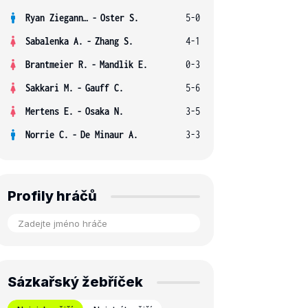
Ryan Ziegann S.
-
Oster S.
5-0
Sabalenka A.
-
Zhang S.
4-1
Brantmeier R.
-
Mandlik E.
0-3
Sakkari M.
-
Gauff C.
5-6
Mertens E.
-
Osaka N.
3-5
Norrie C.
-
De Minaur A.
3-3
Profily hráčů
Sázkařský žebříček