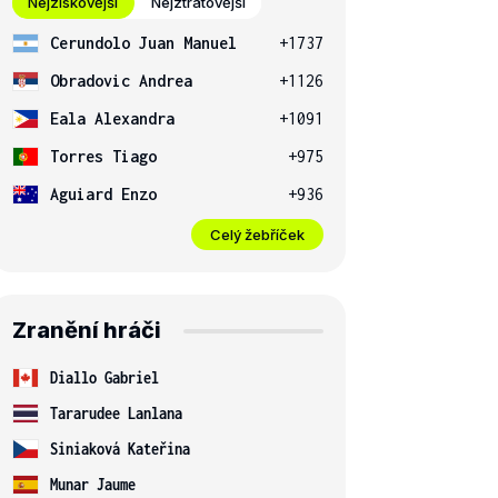
Nejziskovější
Nejztrátovější
Cerundolo Juan Manuel
+1737
Obradovic Andrea
+1126
Eala Alexandra
+1091
Torres Tiago
+975
Aguiard Enzo
+936
Celý žebříček
Zranění hráči
Diallo Gabriel
Tararudee Lanlana
Siniaková Kateřina
Munar Jaume