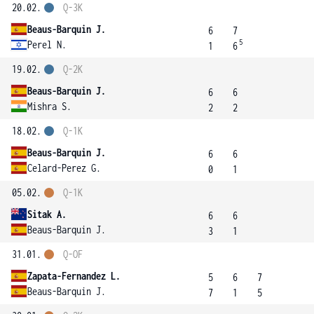
20.02.
Q-3K
Beaus-Barquin J.
6
7
5
Perel N.
1
6
19.02.
Q-2K
Beaus-Barquin J.
6
6
Mishra S.
2
2
18.02.
Q-1K
Beaus-Barquin J.
6
6
Celard-Perez G.
0
1
05.02.
Q-1K
Sitak A.
6
6
Beaus-Barquin J.
3
1
31.01.
Q-OF
Zapata-Fernandez L.
5
6
7
Beaus-Barquin J.
7
1
5