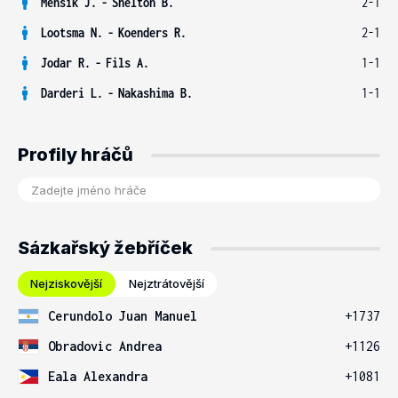
Menšík J.
-
Shelton B.
2-1
Lootsma N.
-
Koenders R.
2-1
Jodar R.
-
Fils A.
1-1
Darderi L.
-
Nakashima B.
1-1
Profily hráčů
Sázkařský žebříček
Nejziskovější
Nejztrátovější
Cerundolo Juan Manuel
+1737
Obradovic Andrea
+1126
Eala Alexandra
+1081