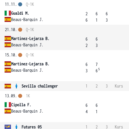
11.11.
Q-1K
Gualdi M.
2
6
6
Beaus-Barquin J.
6
1
3
21.10.
Q-1K
Martinez-Lejarza B.
6
6
Beaus-Barquin J.
2
3
15.10.
Q-1K
Martinez-Lejarza B.
6
7
5
Beaus-Barquin J.
3
6
Sevilla challenger
1
2
3
Kurs
13.09.
1K
Cipolla F.
6
6
Beaus-Barquin J.
4
1
Futures 05
1
2
3
Kurs