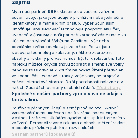
Žebříčky
Kalendář turnajů
zajímá
My a naši partneři
999
ukládáme do vašeho zařízení
Žebříček ATP (muži)
Australian Open
osobní údaje, jako jsou údaje o prohlížení nebo jedinečné
Žebříček WTA (ženy)
French Open
identifikátory, a máme k nim přístup. Výběr Souhlasím
umožňuje, aby sledovací technologie podporovaly účely
Sázkařský žebříček
Wimbledon
uvedené v části My a naši partneři zpracováváme údaje za
US Open
účelem poskytování. Výběrem Zamítnout vše nebo
odvoláním svého souhlasu je zakážete. Pokud jsou
Turnaj mistrů
sledovací technologie zakázány, některé zobrazené
Turnaj mistryň
obsahy a reklamy pro vás nemusí být tolik relevantní. Tuto
Aktualní trendy
nabídku můžete kdykoli znovu zobrazit a změnit své volby
nebo souhlas odvolat kliknutím na odkaz Řízení předvoleb
ve spodní části webové stránky. Vaše volby se projeví v
Fotbalové přestupy
našem Internetová stránka. Další podrobnosti naleznete v
Livesport Daily
našich Zásadách ochrany osobních údajů.
Třetí strany
Společně s našimi partnery zpracováváme údaje s
LS Prague Open
tímto cílem:
Používání přesných údajů o zeměpisné poloze . Aktivní
vyhledávání identifikačních údajů v rámci specifických
vlastností zařízení . Ukládání a/nebo přístup k informacím v
Podmínky užití
Nastavení soukromí
zařízení . Personalizovaná reklama a obsah, měření reklam
GDPR a žurnalistika
Reklama
a obsahu, průzkum publika a rozvoj služeb .
Informace o zpracování osobních
Kontakt
Seznam partnerů (dodavatelů)
údajů