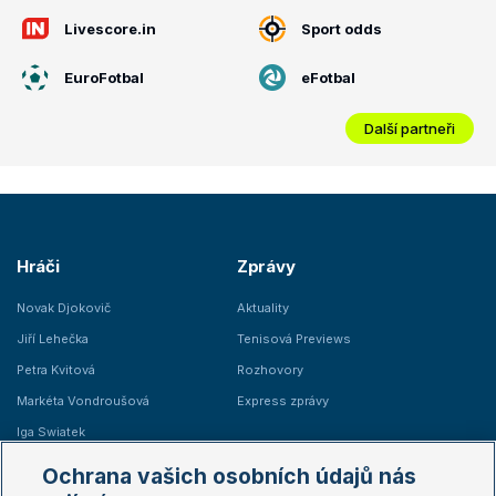
Livescore.in
Sport odds
EuroFotbal
eFotbal
Další partneři
Hráči
Zprávy
Novak Djokovič
Aktuality
Jiří Lehečka
Tenisová Previews
Petra Kvitová
Rozhovory
Markéta Vondroušová
Express zprávy
Iga Swiatek
Marie Bouzková
Ochrana vašich osobních údajů nás