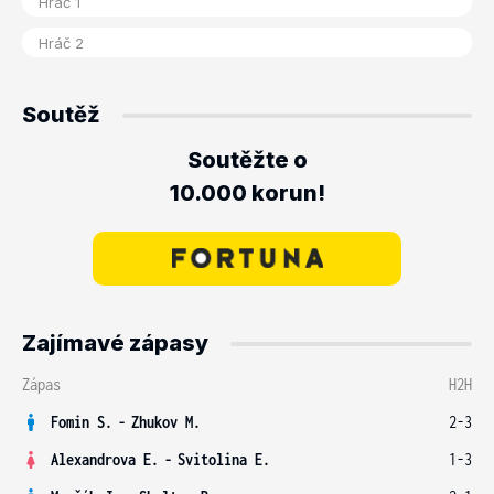
Soutěž
Soutěžte o
10.000 korun!
Zajímavé zápasy
Zápas
H2H
Fomin S.
-
Zhukov M.
2-3
Alexandrova E.
-
Svitolina E.
1-3