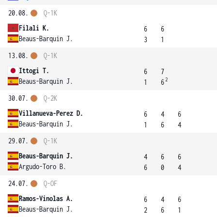
20.08.
Q-1K
Filali K.
6
6
Beaus-Barquin J.
3
1
13.08.
Q-1K
Ittogi T.
6
7
2
Beaus-Barquin J.
1
6
30.07.
Q-2K
Villanueva-Perez D.
6
4
6
Beaus-Barquin J.
1
6
4
29.07.
Q-1K
Beaus-Barquin J.
4
6
6
Argudo-Toro B.
6
0
4
24.07.
Q-OF
Ramos-Vinolas A.
6
4
6
Beaus-Barquin J.
2
6
1