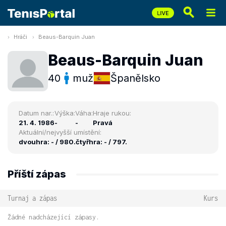
Hráči
Beaus-Barquin Juan
Beaus-Barquin Juan
40
muž
Španělsko
Datum nar.:
Výška:
Váha:
Hraje rukou:
21. 4. 1986
-
-
Pravá
Aktuální/nejvyšší umístění:
dvouhra: - / 980.
čtyřhra: - / 797.
Příští zápas
Turnaj a zápas
Kurs
Žádné nadcházející zápasy.