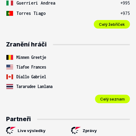
Guerrieri Andrea
+995
Torres Tiago
+975
Celý žebříček
Zranění hráči
Minnen Greetje
Tiafoe Frances
Diallo Gabriel
Tararudee Lanlana
Celý seznam
Partneři
Live výsledky
Zprávy