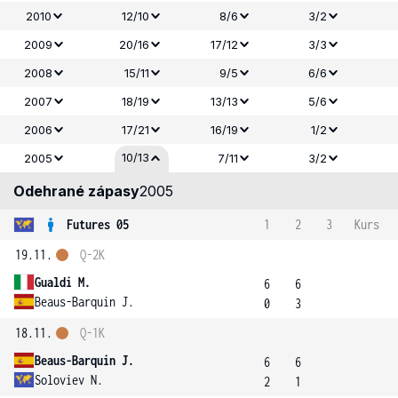
2010
12/10
8/6
3/2
2009
20/16
17/12
3/3
2008
15/11
9/5
6/6
2007
18/19
13/13
5/6
2006
17/21
16/19
1/2
10/13
2005
7/11
3/2
Odehrané zápasy
2005
Futures 05
1
2
3
Kurs
19.11.
Q-2K
Gualdi M.
6
6
Beaus-Barquin J.
0
3
18.11.
Q-1K
Beaus-Barquin J.
6
6
Soloviev N.
2
1