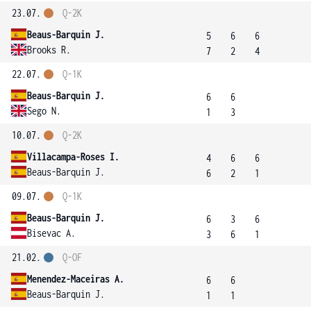
23.07.
Q-2K
Beaus-Barquin J.
5
6
6
Brooks R.
7
2
4
22.07.
Q-1K
Beaus-Barquin J.
6
6
Sego N.
1
3
10.07.
Q-2K
Villacampa-Roses I.
4
6
6
Beaus-Barquin J.
6
2
1
09.07.
Q-1K
Beaus-Barquin J.
6
3
6
Bisevac A.
3
6
1
21.02.
Q-OF
Menendez-Maceiras A.
6
6
Beaus-Barquin J.
1
1