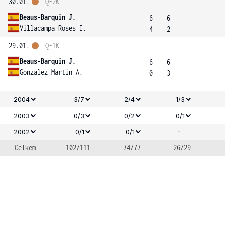
30.01.
Q-2K
Beaus-Barquin J.
6
6
Villacampa-Roses I.
4
2
29.01.
Q-1K
Beaus-Barquin J.
6
6
Gonzalez-Martin A.
0
3
2004
3/7
2/4
1/3
2003
0/3
0/2
0/1
-
2002
0/1
0/1
Celkem
102/111
74/77
26/29