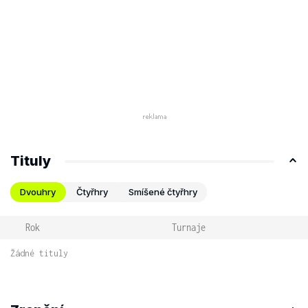
Tituly
Dvouhry
Čtyřhry
Smíšené čtyřhry
Rok
Turnaje
Žádné tituly