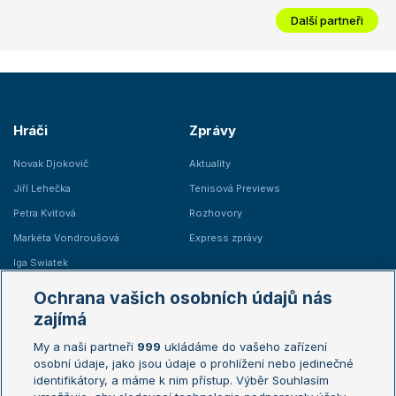
Další partneři
Hráči
Zprávy
Novak Djokovič
Aktuality
Jiří Lehečka
Tenisová Previews
Petra Kvitová
Rozhovory
Markéta Vondroušová
Express zprávy
Iga Swiatek
Marie Bouzková
Ochrana vašich osobních údajů nás
Žebříčky
Kalendář turnajů
zajímá
My a naši partneři
999
ukládáme do vašeho zařízení
Žebříček ATP (muži)
Australian Open
osobní údaje, jako jsou údaje o prohlížení nebo jedinečné
Žebříček WTA (ženy)
French Open
identifikátory, a máme k nim přístup. Výběr Souhlasím