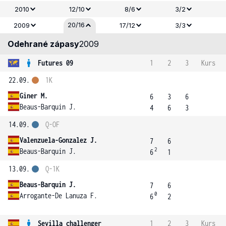
2010
12/10
8/6
3/2
20/16
2009
17/12
3/3
Odehrané zápasy
2009
Futures 09
1
2
3
Kurs
22.09.
1K
Giner M.
6
3
6
Beaus-Barquin J.
4
6
3
14.09.
Q-OF
Valenzuela-Gonzalez J.
7
6
2
Beaus-Barquin J.
6
1
13.09.
Q-1K
Beaus-Barquin J.
7
6
0
Arrogante-De Lanuza F.
6
2
Sevilla challenger
1
2
3
Kurs