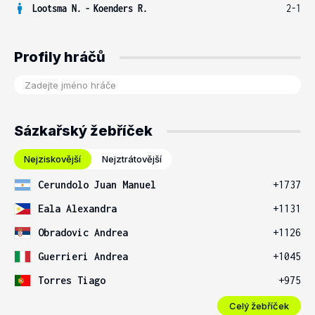
Lootsma N.
-
Koenders R.
2-1
Profily hráčů
Sázkařský žebříček
Nejziskovější
Nejztrátovější
Cerundolo Juan Manuel
+1737
Eala Alexandra
+1131
Obradovic Andrea
+1126
Guerrieri Andrea
+1045
Torres Tiago
+975
Celý žebříček