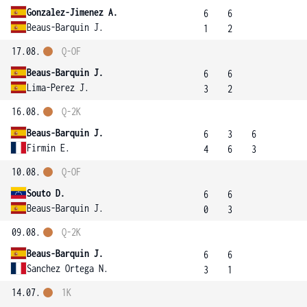
Gonzalez-Jimenez A.
6
6
Beaus-Barquin J.
1
2
17.08.
Q-OF
Beaus-Barquin J.
6
6
Lima-Perez J.
3
2
16.08.
Q-2K
Beaus-Barquin J.
6
3
6
Firmin E.
4
6
3
10.08.
Q-OF
Souto D.
6
6
Beaus-Barquin J.
0
3
09.08.
Q-2K
Beaus-Barquin J.
6
6
Sanchez Ortega N.
3
1
14.07.
1K