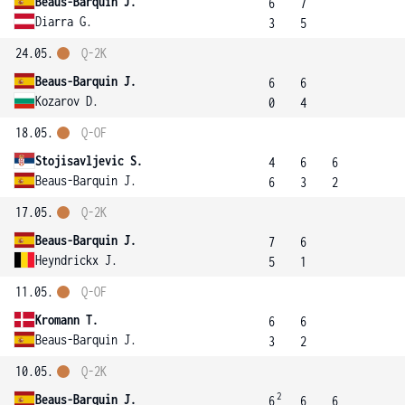
Beaus-Barquin J.
6
7
Diarra G.
3
5
24.05.
Q-2K
Beaus-Barquin J.
6
6
Kozarov D.
0
4
18.05.
Q-OF
Stojisavljevic S.
4
6
6
Beaus-Barquin J.
6
3
2
17.05.
Q-2K
Beaus-Barquin J.
7
6
Heyndrickx J.
5
1
11.05.
Q-OF
Kromann T.
6
6
Beaus-Barquin J.
3
2
10.05.
Q-2K
2
Beaus-Barquin J.
6
6
6