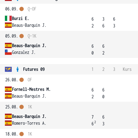
06.09.
Q-OF
Burzi E.
6
3
6
Beaus-Barquin J.
2
6
3
05.09.
Q-1K
Beaus-Barquin J.
6
6
Gonzalez J.
0
2
Futures 09
1
2
3
Kurs
26.08.
OF
Fornell-Mestres M.
6
6
Beaus-Barquin J.
2
0
25.08.
1K
Beaus-Barquin J.
7
6
2
Romero-Torres A.
6
3
18.08.
1K