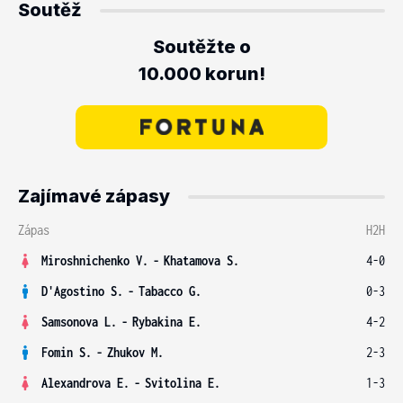
Soutěž
Soutěžte o
10.000 korun!
Zajímavé zápasy
Zápas
H2H
Miroshnichenko V.
-
Khatamova S.
4-0
D'Agostino S.
-
Tabacco G.
0-3
Samsonova L.
-
Rybakina E.
4-2
Fomin S.
-
Zhukov M.
2-3
Alexandrova E.
-
Svitolina E.
1-3