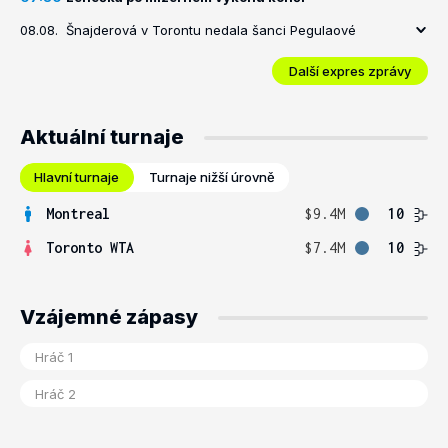
08.08.
Šnajderová v Torontu nedala šanci Pegulaové
Další expres zprávy
Aktuální turnaje
Hlavní turnaje
Turnaje nižší úrovně
Montreal
$9.4M
10
Toronto WTA
$7.4M
10
Vzájemné zápasy