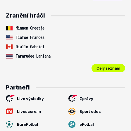
Zranění hráči
Minnen Greetje
Tiafoe Frances
Diallo Gabriel
Tararudee Lanlana
Celý seznam
Partneři
Live výsledky
Zprávy
Livescore.in
Sport odds
EuroFotbal
eFotbal