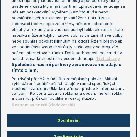
umožňuje, aby sledovací technologie podporovaly účely
Sázkařský žebříček
Wimbledon
uvedené v části My a naši partneři zpracováváme údaje za
US Open
účelem poskytování. Výběrem Zamítnout vše nebo
odvoláním svého souhlasu je zakážete. Pokud jsou
Turnaj mistrů
sledovací technologie zakázány, některé zobrazené
Turnaj mistryň
obsahy a reklamy pro vás nemusí být tolik relevantní. Tuto
Aktualní trendy
nabídku můžete kdykoli znovu zobrazit a změnit své volby
nebo souhlas odvolat kliknutím na odkaz Řízení předvoleb
ve spodní části webové stránky. Vaše volby se projeví v
Fotbalové přestupy
našem Internetová stránka. Další podrobnosti naleznete v
Livesport Daily
našich Zásadách ochrany osobních údajů.
Třetí strany
Společně s našimi partnery zpracováváme údaje s
LS Prague Open
tímto cílem:
Používání přesných údajů o zeměpisné poloze . Aktivní
vyhledávání identifikačních údajů v rámci specifických
vlastností zařízení . Ukládání a/nebo přístup k informacím v
Podmínky užití
Nastavení soukromí
zařízení . Personalizovaná reklama a obsah, měření reklam
GDPR a žurnalistika
Reklama
a obsahu, průzkum publika a rozvoj služeb .
Informace o zpracování osobních
Kontakt
Seznam partnerů (dodavatelů)
údajů
Tiráž
Souhlasím
Copyright © 2008-2026 TenisPortal.cz. Využíváme zpravodajství ČTK.
Zamítnout vše