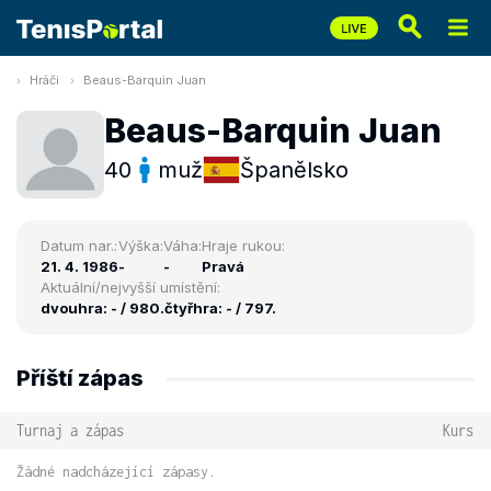
Hráči
Beaus-Barquin Juan
Beaus-Barquin Juan
40
muž
Španělsko
Datum nar.:
Výška:
Váha:
Hraje rukou:
21. 4. 1986
-
-
Pravá
Aktuální/nejvyšší umístění:
dvouhra: - / 980.
čtyřhra: - / 797.
Příští zápas
Turnaj a zápas
Kurs
Žádné nadcházející zápasy.