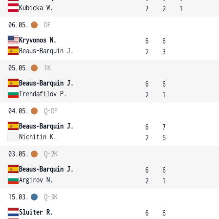
Kubicka W.
7
2
1
06.05.
OF
Kryvonos N.
6
6
Beaus-Barquin J.
2
3
05.05.
1K
Beaus-Barquin J.
6
6
Trendafilov P.
2
1
04.05.
Q-OF
Beaus-Barquin J.
6
7
Nichitin K.
2
5
03.05.
Q-2K
Beaus-Barquin J.
6
6
Argirov N.
2
1
15.03.
Q-3K
Sluiter R.
6
6