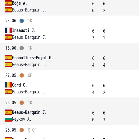
Boje A.
6
6
Beaus-Barquin J.
0
2
23.06.
1K
Insausti J.
6
6
Beaus-Barquin J.
3
1
16.06.
1K
Granollers-Pujol G.
6
6
Beaus-Barquin J.
4
4
27.05.
OF
Gard C.
6
6
Beaus-Barquin J.
4
2
26.05.
1K
Beaus-Barquin J.
6
6
Neykov A.
0
3
25.05.
Q-OF