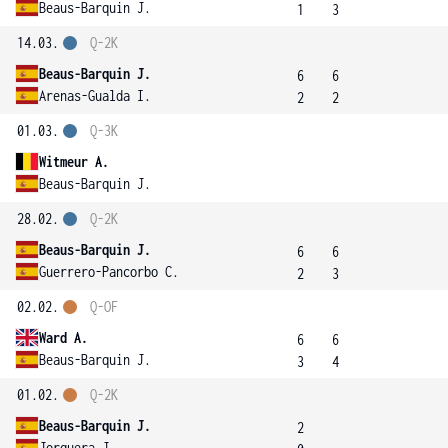
Beaus-Barquin J.
1
3
14.03.
Q-2K
Beaus-Barquin J.
6
6
Arenas-Gualda I.
2
2
01.03.
Q-3K
Witmeur A.
Beaus-Barquin J.
28.02.
Q-2K
Beaus-Barquin J.
6
6
Guerrero-Pancorbo C.
2
3
02.02.
Q-OF
Ward A.
6
6
Beaus-Barquin J.
3
4
01.02.
Q-2K
Beaus-Barquin J.
2
Jorquera J.