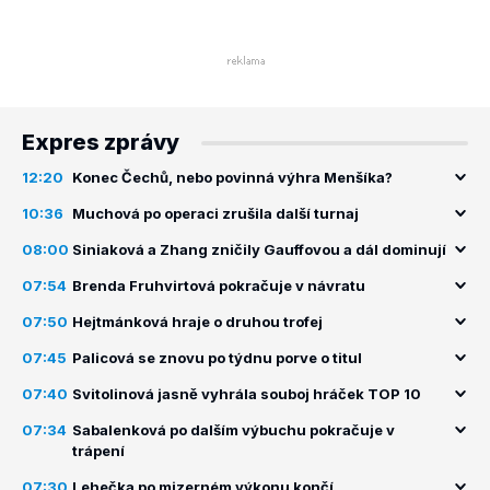
Expres zprávy
12:20
Konec Čechů, nebo povinná výhra Menšíka?
10:36
Muchová po operaci zrušila další turnaj
08:00
Siniaková a Zhang zničily Gauffovou a dál dominují
07:54
Brenda Fruhvirtová pokračuje v návratu
07:50
Hejtmánková hraje o druhou trofej
07:45
Palicová se znovu po týdnu porve o titul
07:40
Svitolinová jasně vyhrála souboj hráček TOP 10
07:34
Sabalenková po dalším výbuchu pokračuje v
trápení
07:30
Lehečka po mizerném výkonu končí