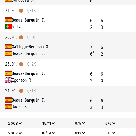
0
31.01.
Q-1K
Beaus-Barquin J.
6
6
Silva L.
2
3
26.01.
Q-OF
Gallego-Bertran G.
7
6
8
Beaus-Barquin J.
6
2
25.01.
Q-2K
Beaus-Barquin J.
6
6
Egerton R.
2
0
24.01.
Q-1K
Beaus-Barquin J.
6
6
Dachs A.
3
3
2008
15/11
9/5
6/6
2007
18/19
13/13
5/6